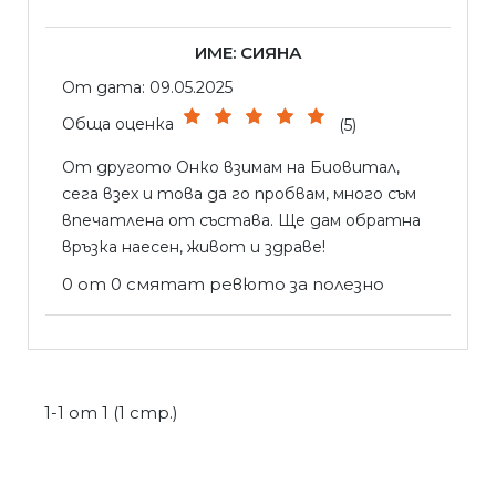
ИМЕ: СИЯНА
От дата: 09.05.2025
Обща оценка
(5)
От другото Онко взимам на Биовитал,
сега взех и това да го пробвам, много съм
впечатлена от състава. Ще дам обратна
връзка наесен, живот и здраве!
0 от 0 смятат ревюто за полезно
1-1 от 1 (1 стр.)