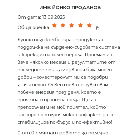
ИМЕ: ЙОНКО ПРОДАНОВ
От дата: 13.09.2025
Обща оценка
(5)
Купих този комбиниран продукт за
поддръжка на сърдечно-съдовата система
и корекция на холестерола. Приемам го
вече няколко месеца и резултатите от
последните ми изследвания бяха много
добри – холестеролът ми се подобри
значително. Освен това се чувствам с
повече енергия през деня, което е
приятна странична полза. Ще го
препоръчам и на мой приятел, който
наскоро претърпя микро инфаркт, да се
стабилизира по-бързо и по-ефективно!
0 от 0 смятат ревюто за полезно