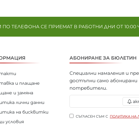
ПО ТЕЛЕФОНА СЕ ПРИЕМАТ В РАБОТНИ ДНИ ОТ 10:00 Ч. 
ОРМАЦИЯ
АБОНИРАНЕ ЗА БЮЛЕТИН
Специални намаления и пр
нтакти
достъпни само абонирани
тавка и плащане
потребители.
щане и замяна
ак
итика лични данни
итика на бисквитки
СЪГЛАСЕН СЪМ С
ПОЛИТИКА НА 
и условия