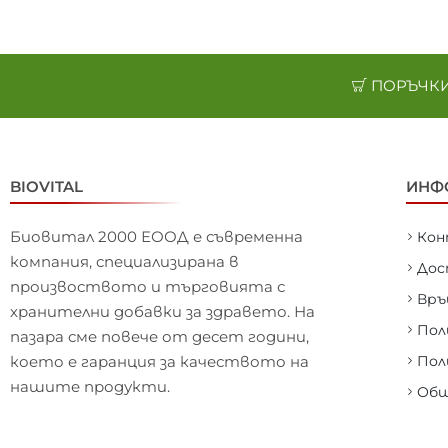
ПОРЪЧКИ 
BIOVITAL
ИНФ
Биовитал 2000 ЕООД е съвременна
Ко
компания, специализирана в
Дос
произвоството и търговията с
Връ
хранителни добавки за здравето. На
Пол
пазара сме повече от десет години,
което е гаранция за качеството на
Пол
нашите продукти.
Общ