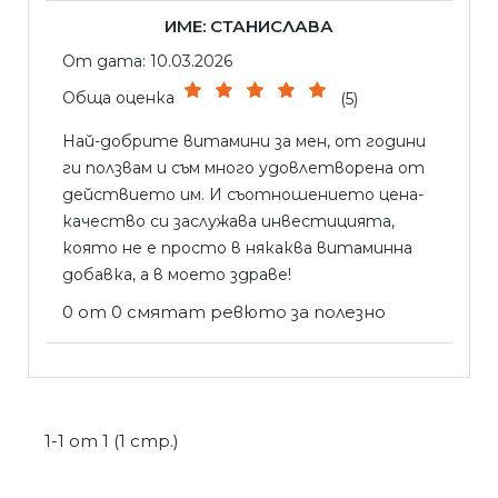
ИМЕ: СТАНИСЛАВА
От дата: 10.03.2026
Обща оценка
(5)
Най-добрите витамини за мен, от години
ги ползвам и съм много удовлетворена от
действието им. И съотношението цена-
качество си заслужава инвестицията,
която не е просто в някаква витаминна
добавка, а в моето здраве!
0 от 0 смятат ревюто за полезно
1-1 от 1 (1 стр.)