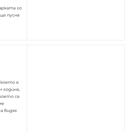
арката го
 ще пусна
 което е
н година,
 което се
ме
а видях