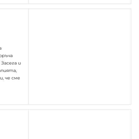
а
оръча
 Засега и
апията,
и, че сме