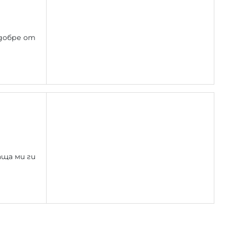
добре от
аща ми ги