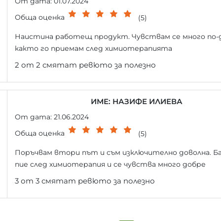
От дата: 01.07.2024
Обща оценка
(5)
Наистина работещ продукт. Чувствам се много по-
както го приемам след химиотерапията
2 от 2 смятат ревюто за полезно
ИМЕ: НАЗИФЕ ИЛИЕВА
От дата: 21.06.2024
Обща оценка
(5)
Поръчвам втори път и съм изключително доволна. Б
пие след химиотерапия и се чувства много добре
3 от 3 смятат ревюто за полезно