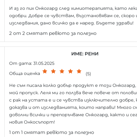
И аз го пих Онкогард след химиотерапията, като лек
одобри. Добре се чувствам, възстановявам се, скоро
изследвания, дано всичко да е наред. Бъдете здрави!
2 от 2 смятат ревюто за полезно
ИМЕ: РЕНИ
От дата: 31.05.2025
Обща оценка
(5)
Не съм писала колко добър продукт е този Онкогард,
мой пропуск. Леля ми го ползва вече повече от полови
с рак на устата е и се чувства изключително добре,
доказва и от изследванията, които направи! Много с
доволни всички и препоръчваме Онкогард, както и сег
новия Онкосъпорт!
1 от 1 смятат ревюто за полезно