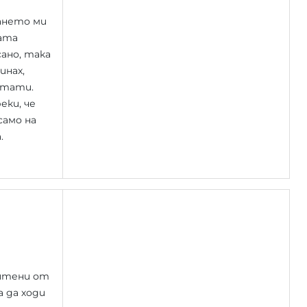
ването ми
рата
сано, така
инах,
лтати.
еки, че
само на
.
хитени от
 да ходи