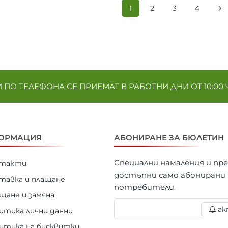
1
2
3
4
ПО ТЕЛЕФОНА СЕ ПРИЕМАТ В РАБОТНИ ДНИ ОТ 10:00 Ч. 
ОРМАЦИЯ
АБОНИРАНЕ ЗА БЮЛЕТИН
Специални намаления и пр
нтакти
достъпни само абонирани
тавка и плащане
потребители.
щане и замяна
ак
итика лични данни
итика на бисквитки