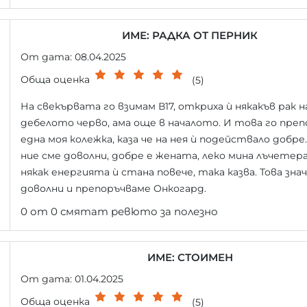
ИМЕ: РАДКА ОТ ПЕРНИК
От дата: 08.04.2025
Обща оценка
(5)
На свекървата го взимам В17, откриха ѝ някакъв рак н
дебелото черво, ама още в началото. И това го преп
една моя колежка, каза че на нея ѝ подействало добре.
ние сме доволни, добре е жената, леко мина лъчетер
някак енергията ѝ стана повече, така казва. Това знач
доволни и препоръчваме Онкогард.
0 от 0 смятат ревюто за полезно
ИМЕ: СТОИМЕН
От дата: 01.04.2025
Обща оценка
(5)