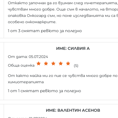
Откакто започнах да го взимам след лъчетерапията,
чувствам много добре. Още съм в началото, на вто
опаковка Онкогард съм, но поне изследванията ми са 
особено онкомаркрите.
1 от 3 смятат ревюто за полезно
ИМЕ: СИЛВИЯ А
От дата: 05.07.2024
Обща оценка
(5)
От както майка ми го пие се чувства много добре по
химиотерапията
1 от 1 смятат ревюто за полезно
ИМЕ: ВАЛЕНТИН АСЕНОВ