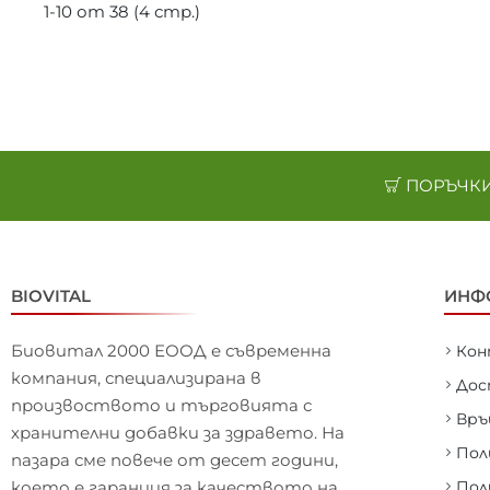
1-10 от 38 (4 стр.)
ПОРЪЧКИ 
BIOVITAL
ИНФ
Биовитал 2000 ЕООД е съвременна
Ко
компания, специализирана в
Дос
произвоството и търговията с
Връ
хранителни добавки за здравето. На
Пол
пазара сме повече от десет години,
което е гаранция за качеството на
Пол