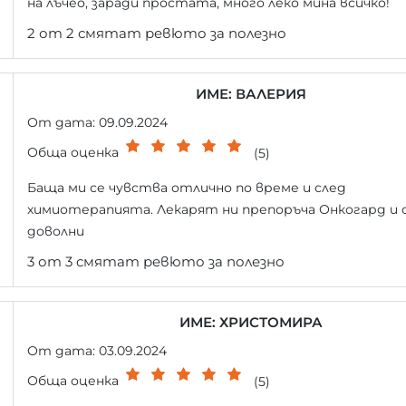
на лъчео, заради простата, много леко мина всичко!
2 от 2 смятат ревюто за полезно
ИМЕ: ВАЛЕРИЯ
От дата: 09.09.2024
Обща оценка
(5)
Баща ми се чувства отлично по време и след
химиотерапията. Лекарят ни препоръча Онкогард и 
доволни
3 от 3 смятат ревюто за полезно
ИМЕ: ХРИСТОМИРА
От дата: 03.09.2024
Обща оценка
(5)