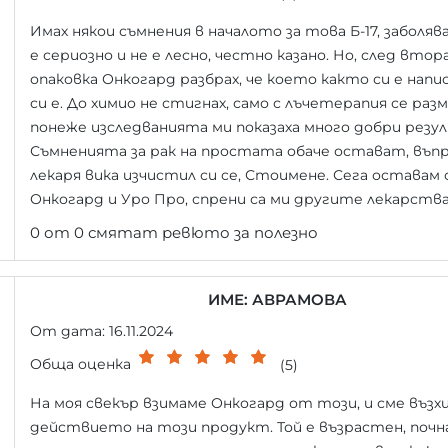
Имах някои съмнения в началото за това Б-17, заболя
е сериозно и не е лесно, честно казано. Но, след вто
опаковка Онкогард разбрах, че което както си е напи
си е. До химио не стигнах, само с лъчетерапия се разм
понеже изследванията ми показаха много добри резу
Съмненията за рак на простата обаче остават, въпр
лекаря вика изчистил си се, Стоимене. Сега оставам 
Онкогард и Уро Про, спрени са ми другите лекарства
0 от 0 смятат ревюто за полезно
ИМЕ: АВРАМОВА
От дата: 16.11.2024
Обща оценка
(5)
На моя свекър взимаме Онкогард от този, и сме въз
действието на този продукт. Той е възрастен, почна