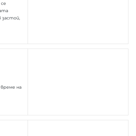
 се
рата
в застой,
 време на