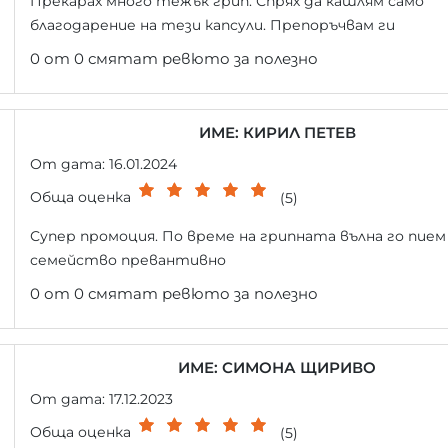
Прекарах много тежък грип. Спрях да кашлям само
благодарение на тези капсули. Препоръчвам ги
0 от 0 смятат ревюто за полезно
ИМЕ: КИРИЛ ПЕТЕВ
От дата: 16.01.2024
Обща оценка
(5)
Супер промоция. По време на грипната вълна го пие
семейство превантивно
0 от 0 смятат ревюто за полезно
ИМЕ: СИМОНА ЩИРИВО
От дата: 17.12.2023
Обща оценка
(5)