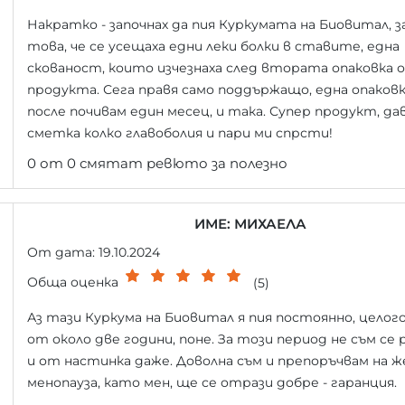
Накратко - започнах да пия Куркумата на Биовитал, з
това, че се усещаха едни леки болки в ставите, една
скованост, които изчезнаха след втората опаковка 
продукта. Сега правя само поддържащо, една опаковк
после почивам един месец, и така. Супер продукт, да
сметка колко главоболия и пари ми спрсти!
0 от 0 смятат ревюто за полезно
ИМЕ: МИХАЕЛА
От дата: 19.10.2024
Обща оценка
(5)
Аз тази Куркума на Биовитал я пия постоянно, целог
от около две години, поне. За този период не съм се 
и от настинка даже. Доволна съм и препоръчвам на 
менопауза, като мен, ще се отрази добре - гаранция.