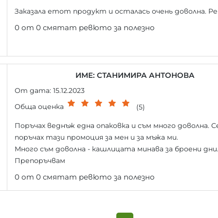
Заказала етот продукт и осталась очень доволна. Р
0 от 0 смятат ревюто за полезно
ИМЕ: СТАНИМИРА АНТОНОВА
От дата: 15.12.2023
Обща оценка
(5)
Поръчах веднъж една опаковка и съм много доволна. С
поръчах тази промоция за мен и за мъжа ми.
Много съм доволна - кашлицата минава за броени дни
Препоръчвам
0 от 0 смятат ревюто за полезно