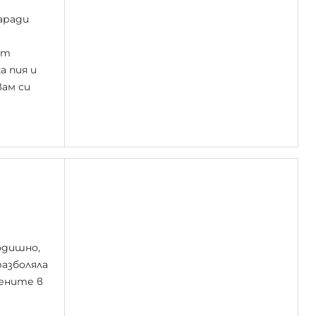
аради
от
а пия и
вам си
одишно,
разболяла
жените в