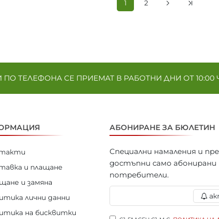
1
2
ПО ТЕЛЕФОНА СЕ ПРИЕМАТ В РАБОТНИ ДНИ ОТ 10:00 Ч. 
ОРМАЦИЯ
АБОНИРАНЕ ЗА БЮЛЕТИН
Специални намаления и пр
нтакти
достъпни само абонирани
тавка и плащане
потребители.
щане и замяна
ак
итика лични данни
итика на бисквитки