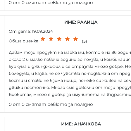
0 от 0 смятат ревюто за полезно
ИМЕ: РАЛИЦА
От дата: 19.09.2024
Обща оценка
(5)
Давам този продукт на майка ми, която е на 86 годи
около 2 и малко повече години го ползва, и комбинац
куркума и джинджифил ѝ се отразява много добре. Не
боледува, и казва, че се чувства по-подвижна от преди
кости и стави не взима нищо, понеже си живее на сел
движи постоянно. Много сме доволни от този проду
Биовитал, много е добър за имунитета на възрастни
0 от 0 смятат ревюто за полезно
ИМЕ: АНАЧКОВА