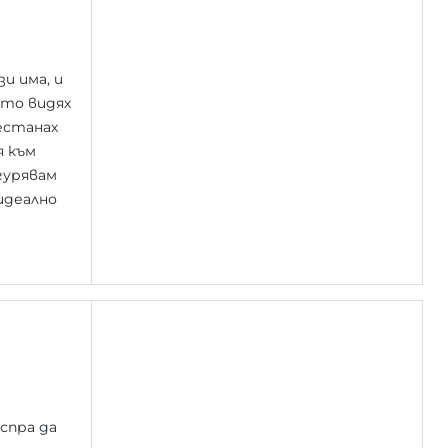
и има, и
ато видях
естанах
я към
гурявам
 идеално
спра да