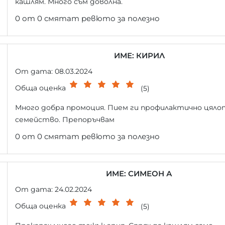
кашлям. Много съм доволна.
0 от 0 смятат ревюто за полезно
ИМЕ: КИРИЛ
От дата: 08.03.2024
Обща оценка
(5)
Много добра промоция. Пием ги профилактично цяло
семейство. Препоръчвам
0 от 0 смятат ревюто за полезно
ИМЕ: СИМЕОН А
От дата: 24.02.2024
Обща оценка
(5)