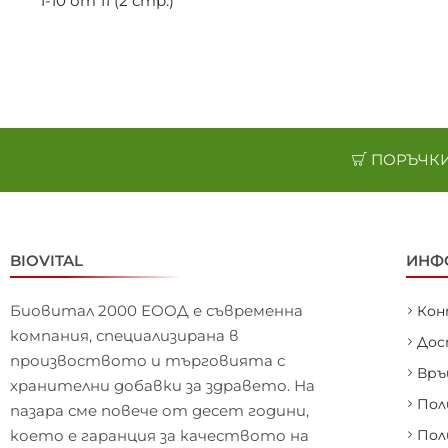
1-10 от 11 (2 стр.)
ПОРЪЧКИ 
BIOVITAL
ИНФ
Биовитал 2000 ЕООД е съвременна
Ко
компания, специализирана в
Дос
произвоството и търговията с
Връ
хранителни добавки за здравето. На
Пол
пазара сме повече от десет години,
което е гаранция за качеството на
Пол