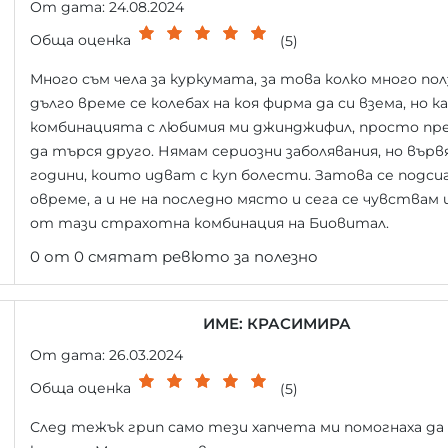
От дата: 24.08.2024
Обща оценка
(5)
Много съм чела за куркумата, за това колко много полз
дълго време се колебах на коя фирма да си взема, но к
комбинацията с любимия ми джинджифил, просто пр
да търся друго. Нямам сериозни заболявания, но върв
години, които идват с куп болести. Затова се подси
овреме, а и не на последно място и сега се чувствам
от тази страхотна комбинация на Биовитал.
0 от 0 смятат ревюто за полезно
ИМЕ: КРАСИМИРА
От дата: 26.03.2024
Обща оценка
(5)
След тежък грип само тези хапчета ми помогнаха да 