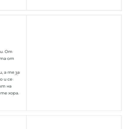
ни. От
ията от
, а тя за
о и се
кт на
те хора.