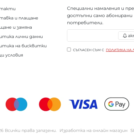
Специални намаления и пр
нтакти
достъпни само абонирани
тавка и плащане
потребители.
щане и замяна
ак
итика лични данни
итика на бисквитки
СЪГЛАСЕН СЪМ С
ПОЛИТИКА НА 
и условия
 Всички права запазени.
Изработка на онлайн магазин
S