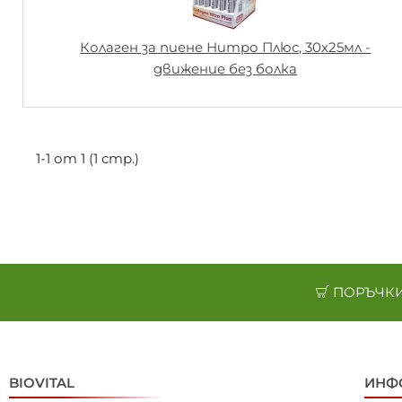
Колаген за пиене Нитро Плюс, 30х25мл -
движение без болка
1-1 от 1 (1 стр.)
ПОРЪЧКИ 
BIOVITAL
ИНФ