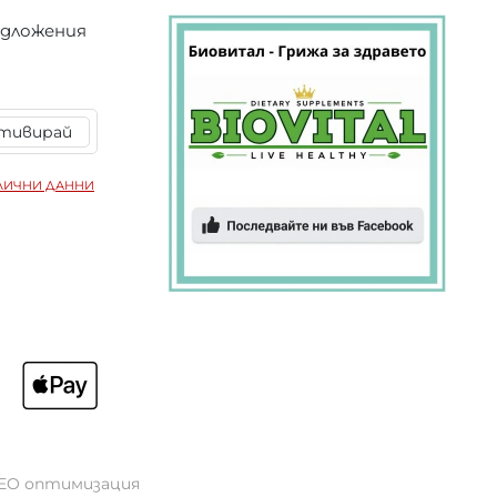
едложения
тивирай
ЛИЧНИ ДАННИ
EO оптимизация