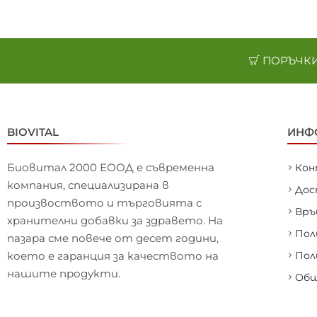
ПОРЪЧКИ 
BIOVITAL
ИНФ
Биовитал 2000 ЕООД е съвременна
Ко
компания, специализирана в
Дос
произвоството и търговията с
Връ
хранителни добавки за здравето. На
Пол
пазара сме повече от десет години,
което е гаранция за качеството на
Пол
нашите продукти.
Общ