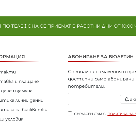
ПО ТЕЛЕФОНА СЕ ПРИЕМАТ В РАБОТНИ ДНИ ОТ 10:00 Ч. 
ОРМАЦИЯ
АБОНИРАНЕ ЗА БЮЛЕТИН
Специални намаления и пр
нтакти
достъпни само абонирани
тавка и плащане
потребители.
щане и замяна
ак
итика лични данни
итика на бисквитки
СЪГЛАСЕН СЪМ С
ПОЛИТИКА НА 
и условия