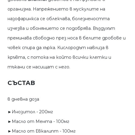
организма. Напрежението в мускулите на
назофаринкса се облекчава, болезнеността
изчезва и обонянието се подобрява. Въздухът
преминава свободно през носа в белите дробове и
човек спира да хърка. Кислородът навлиза в
кръвта, с потока на който всички клетки и
тъкани се насищат с него.
СЪСТАВ
в дневна доза
►Инозитол - 200мг
►Масло от Мента - 100мг
►Масло от Евкалипт - 100мг