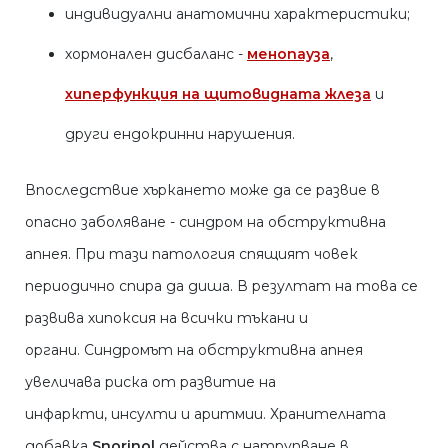
индивидуални анатомични характеристики;
хормонален дисбаланс -
менопауза
,
хиперфункция на щитовидната жлеза
и
други ендокринни нарушения.
Впоследствие хъркането може да се развие в
опасно заболяване - синдром на обструктивна
апнея. При тази патология спящият човек
периодично спира да диша. В резултат на това се
развива хипоксия на всички тъкани и
органи. Синдромът на обструктивна апнея
увеличава риска от развитие на
инфаркти, инсулти и аритмии. Хранителната
добавка
Snorinol
действа с натрупване в