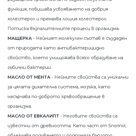
функция, повишава усвояването на добрия
холестерол и премахва лошия холестерол.
Потиска възпалителните процеси в организма.
МАЩЕРКА
- Нейният молекулен състав е създаден
от природата като антибактерицидно
свойство, което унищожава всяко образуване на
гьбични бактерии.
МАСЛО ОТ МЕНТА
- Нейните свойства са уникални
за цялата дихателна система, мозъка, като
насърчава по-доброто кръвообращение в
организма.
МАСЛО ОТ ЕВКАЛИПТ
- Неговите свойства са
известни от древността. Като част от Snorinol,
облекчава подуването и подпомага бързото