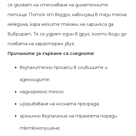
се дължат на стесняване на дихателните
пътища. Поток от въздух, навлизащ в тази тясна
междина, кара меките тъкани на ларинкса да
вибрират. Те се удрят един в друг, което води до
появата на характерен звук.
Причините за хъркане са следните:
възпалителни процеси в сливиците и
аденоидите;
наднормено тегло;
изкривяване на носната преграда;
хронично възпаление на трахеята поради
тютюнопушене;