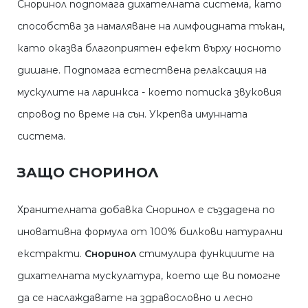
Сноринол подпомага дихателната система, като
способства за намаляване на лимфоидната тъкан,
като оказва благоприятен ефект върху носното
дишане. Подпомага естествена релаксация на
мускулите на ларинкса - което потиска звуковия
спровод по време на сън. Укрепва имунната
система.
ЗАЩО СНОРИНОЛ
Хранителната добавка Сноринол е създадена по
иновативна формула от 100% билкови натурални
екстракти.
Сноринол
стимулира функциите на
дихателната мускулатура, което ще ви помогне
да се наслаждавате на здравословно и лесно