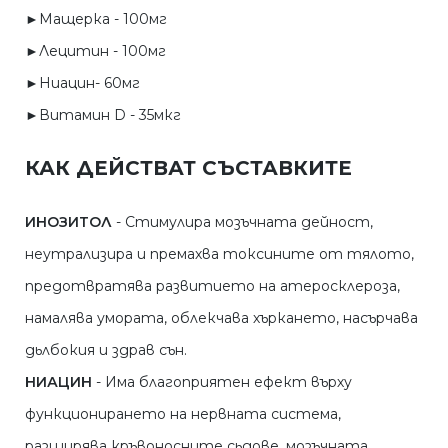
►Мащерка - 100мг
►Лецитин - 100мг
►Ниацин- 60мг
►Витамин D - 35мкг
КАК ДЕЙСТВАТ СЪСТАВКИТЕ
ИНОЗИТОЛ
- Стимулира мозъчната дейност,
неутрализира и премахва токсините от тялото,
предотвратява развитието на атеросклероза,
намалява умората, облекчава хъркането, насърчава
дьлбокия и здрав сън.
НИАЦИН
- Има благоприятен ефект върху
функционирането на нервната система,
разширява кръвоносните сьдове, мозъчната