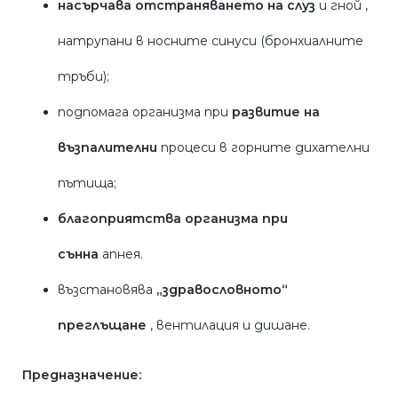
насърчава отстраняването на
слуз
и гной ,
натрупани в носните синуси (бронхиалните
тръби);
подпомага организма при
развитие на
възпалителни
процеси в горните дихателни
пътища;
благоприятства организма при
сънна
апнея.
възстановява
„здравословното“
преглъщане
, вентилация и дишане.
Предназначение: