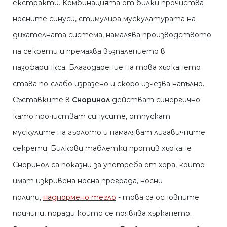
екстракти. Комбинацията от билки прочиства
носните синуси, стимулира мускулатурата на
дихателната система, намалява производството
на секрети и премахва възпалението в
назофаринкса. Благодарение на това хъркането
става по-слабо изразено и скоро изчезва напълно.
Съставките в
Сноринол
действат синергично
като прочистват синусите, отпускат
мускулите на гърлото и намаляват лигавичните
секрети. Билкови таблетки против хъркане
Сноринол са показни за употреба от хора, които
имат изкривена носна преграда, носни
полипи,
наднормено тегло
- това са основните
причини, поради които се появява хъркането.