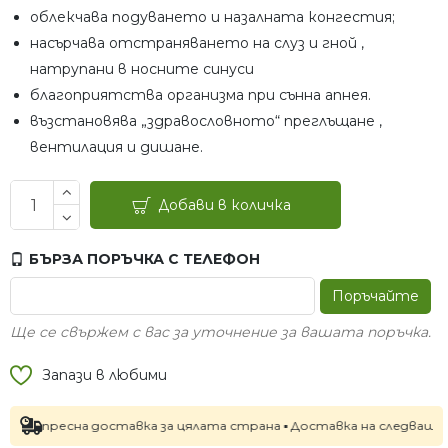
облекчава подуването и назалната конгестия;
насърчава отстраняването на слуз и гной ,
натрупани в носните синуси
благоприятства организма при сънна апнея.
възстановява „здравословното“ преглъщане ,
вентилация и дишане.
Добави в количка
БЪРЗА ПОРЪЧКА С ТЕЛЕФОН
Поръчайте
Ще се свържем с вас за уточнение за вашата поръчка.
Запази в любими
есна доставка за цялата страна ▪ Доставка на следващия работен