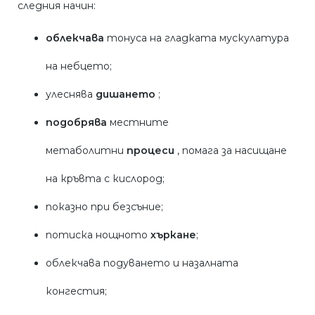
следния начин:
облекчава
тонуса на гладката мускулатура
на небцето;
улеснява
дишането
;
подобрява
местните
метаболитни
процеси
, помага за насищане
на кръвта с кислород;
показно при безсъние;
потиска нощното
хъркане
;
облекчава подуването и назалната
конгестия;