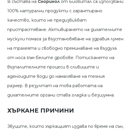
В състава на
Сноринол
от Биовитал са използвани
100% натурални продукти с гарантирано
качество, които не предизвикват
пристрастяване. Активирането на дихателните
мускули помага за възстановяване на здравия лумен
на трахеята и свободно преминаване на въздуха
от носа към белите дробове. Потискането на
възпалителните процеси в сливиците и
аденоидите води до намаляване на техния
размер. В резултат на това работата на
дихателните органи става гладка и безшумна.
ХЪРКАНЕ ПРИЧИНИ
Звуците, които хъркащият издава по време на сън,