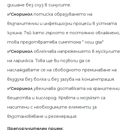
дишане без слуз в синусите.
✅Сноринол
потиска образуването на
възпалителни и инфекциозни процеси в устната
кухина. Тъй като гърлото е постоянно овлажнено,
това предотвратява симптома " лош дъх"
✅Сноринол
облекчава напрежението в мускулите
на ларинкса. Това ще ви позволи да се
наслаждавате се на свободното преминаване на
въздуха без болка и без загуба на концентрация.
✅Сноринол
увеличава доставката на хранителни
вещества и кислород. Кръвта и мозъкът са
наситени с необходимите елементи за
възстановяване и регенерация.
Πpeпopъчитeлeн пpиeм: