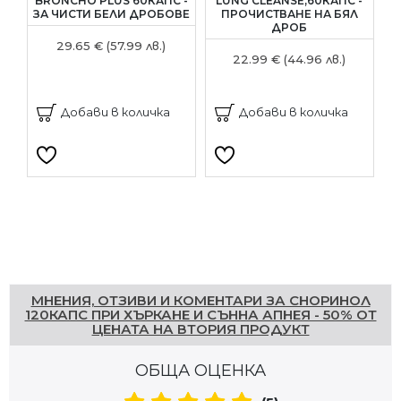
BRONCHO PLUS 60КАПС -
LUNG CLEANSE,60КАПС -
ЗА ЧИСТИ БЕЛИ ДРОБОВЕ
ПРОЧИСТВАНЕ НА БЯЛ
П
ДРОБ
29.65 € (57.99 лв.)
22.99 € (44.96 лв.)
Добави в количка
Добави в количка
Напишете отзив
МНЕНИЯ, ОТЗИВИ И КОМЕНТАРИ ЗА СНОРИНОЛ
120КАПС ПРИ ХЪРКАНЕ И СЪННА АПНЕЯ - 50% ОТ
ЦЕНАТА НА ВТОРИЯ ПРОДУКТ
ОБЩА ОЦЕНКА