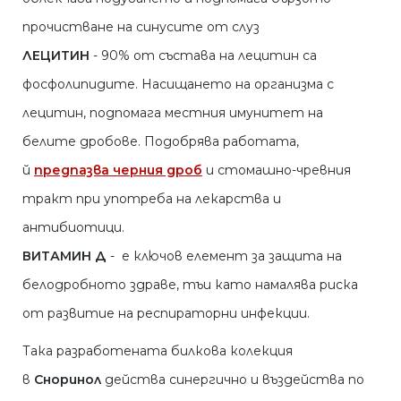
прочистване на синусите от слуз
ЛЕЦИТИН
- 90% от състава на лецитин са
фосфолипидите. Насищането на организма с
лецитин, подпомага местния имунитет на
белите дробове. Подобрява работата,
й
предпазва черния дроб
и стомашно-чревния
тракт при употреба на лекарства и
антибиотици.
ВИТАМИН Д
- е ключов елемент за защита на
белодробното здраве, тъи като намалява риска
от развитие на респираторни инфекции.
Така разработената билкова колекция
в
Сноринол
действа синергично и въздейства по