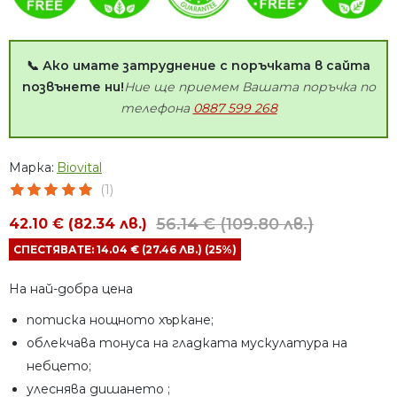
📞 Ако имате затруднение с поръчката в сайта
позвънете ни!
Ние ще приемем Вашата поръчка по
телефона
0887 599 268
Марка:
Biovital
(1)
56.14 € (109.80 лв.)
42.10 € (82.34 лв.)
СПЕСТЯВАТЕ: 14.04 € (27.46 ЛВ.) (25%)
На най-добра цена
потиска нощното хъркане;
облекчава тонуса на гладката мускулатура на
небцето;
улеснява дишането ;