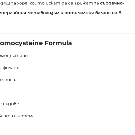
дящ за хора, които искат да се грижат за
сърдечно-
енергийния метаболизъм и оптималния баланс на B-
omocysteine Formula
омоцистеин.
и фолат.
стеина.
 съдове.
вната система.