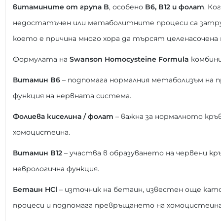
витамините от група B
, особено
B6, B12 и фолат
. К
недостатъчен или метаболитните процеси са затру
което е причина много хора да търсят целенасочена
Формулата на
Swanson Homocysteine Formula
комбини
Витамин B6
– подпомага нормалния метаболизъм на 
функция на нервната система.
Фолиева киселина / фолат
– важна за нормалното кръ
хомоцистеина.
Витамин B12
– участва в образуването на червени к
неврологична функция.
Бетаин HCl
– източник на бетаин, известен още ка
процеси и подпомага превръщането на хомоцистеина