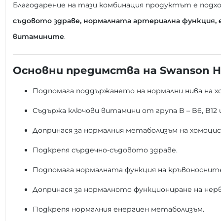
Благодарение на тази комбинация продуктът е подхо
съдовото здраве, нормалната артериална функция, 
витамините
.
Основни предимства на Swanson H
Подпомага поддържането на нормални нива на х
Съдържа ключови витамини от група B – B6, B12 
Допринася за нормалния метаболизъм на хомоци
Подкрепя сърдечно-съдовото здраве.
Подпомага нормалната функция на кръвоносните
Допринася за нормалното функциониране на нер
Подкрепя нормалния енергиен метаболизъм.