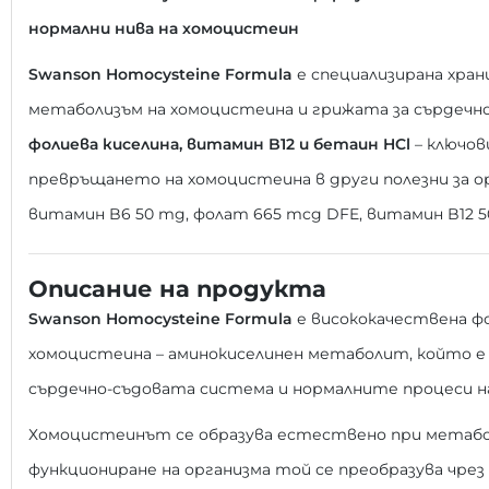
нормални нива на хомоцистеин
Swanson Homocysteine Formula
е специализирана хран
метаболизъм на хомоцистеина и грижата за сърдеч
фолиева киселина, витамин B12 и бетаин HCl
– ключов
превръщането на хомоцистеина в други полезни за ор
витамин B6 50 mg, фолат 665 mcg DFE, витамин B12 5
Описание на продукта
Swanson Homocysteine Formula
е висококачествена фо
хомоцистеина – аминокиселинен метаболит, който е
сърдечно-съдовата система и нормалните процеси на
Хомоцистеинът се образува естествено при метабо
функциониране на организма той се преобразува чрез