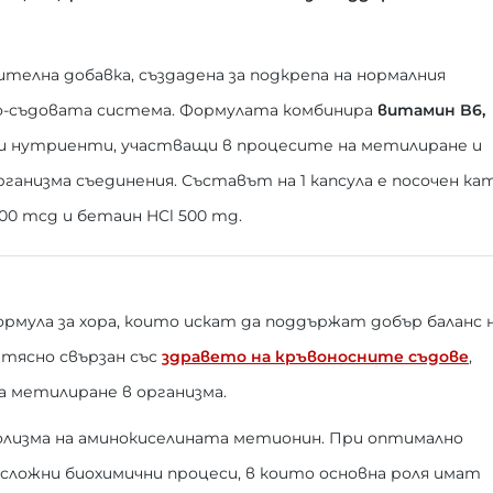
ителна добавка, създадена за подкрепа на нормалния
но-съдовата система. Формулата комбинира
витамин B6,
и нутриенти, участващи в процесите на метилиране и
ганизма съединения. Съставът на 1 капсула е посочен ка
00 mcg и бетаин HCl 500 mg.
рмула за хора, които искат да поддържат добър баланс 
 тясно свързан със
здравето на кръвоносните съдове
,
 метилиране в организма.
лизма на аминокиселината метионин. При оптимално
 сложни биохимични процеси, в които основна роля имат