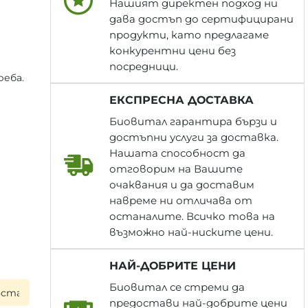
Нашият директен подход ни
дава достъп до сертифицирани
продукти, като предлагаме
конкурентни цени без
посредници.
реба.
ЕКСПРЕСНА ДОСТАВКА
Биовитал гарантира бързи и
достъпни услуги за доставка.
Нашата способност да
отговорим на Вашите
очаквания и да доставим
навреме ни отличава от
останалите. Всичко това на
възможно най-ниските цени.
НАЙ-ДОБРИТЕ ЦЕНИ
Биовитал се стреми да
а следващия работен ден при поръчка до 17:00 ч. ▪ Всяка
предостави най-добрите цени