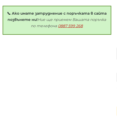
📞 Ако имате затруднение с поръчката в сайта
позвънете ни!
Ние ще приемем Вашата поръчка
по телефона
0887 599 268