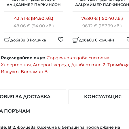
АЛЦХАЙМЕР ПАРКИНСОН
АЛЦХАЙМЕР ПАРКИНСО
43.41 € (84.90 лв.)
76.90 € (150.40 лв.)
48.06 € (94.00 лв.)
96.12 € (187.99 лв.)
Добави в количка
Добави в количка
Разгледайте още:
Сърдечно-съдова система
,
Хипертония
,
Атеросклероза
,
Диабет тип 2
,
Тромбоз
Инсулт
,
Витамин B
ОВИЯ ЗА ДОСТАВКА
КОНСУЛТАЦИЯ
ДА ПОРЪЧАМ
B6, B12, фолиева киселина и бетаин за поддържане на