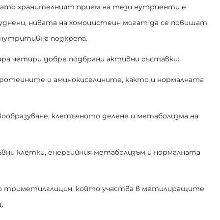
огато хранителният прием на тези нутриенти е
днени, нивата на хомоцистеин могат да се повишат,
 нутритивна подкрепа.
ра четири добре подбрани активни съставки:
протеините и аминокиселините, както и нормалната
вообразуване, клетъчното делене и метаболизма на
ръвни клетки, енергийния метаболизъм и нормалната
то триметилглицин, който участва в метилиращите
.