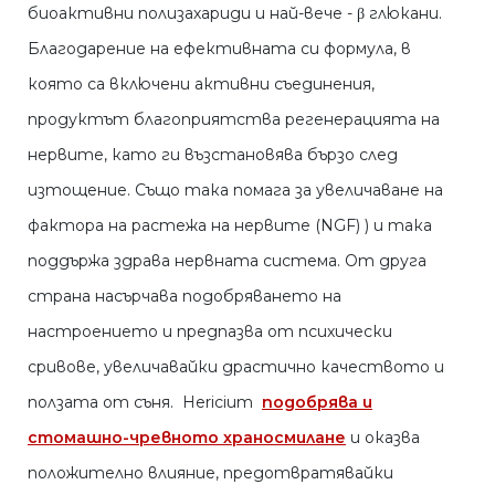
биоактивни полизахариди и най-вече - β глюкани.
Благодарение на ефективната си формула, в
която са включени активни съединения,
продуктът благоприятства регенерацията на
нервите, като ги възстановява бързо след
изтощение. Също така помага за увеличаване на
фактора на растежа на нервите (NGF) ) и така
поддържа здрава нервната система. От друга
страна насърчава подобряването на
настроението и предпазва от психически
сривове, увеличавайки драстично качеството и
ползата от съня. Hericium
подобрява и
стомашно-чревното храносмилане
и оказва
положително влияние, предотвратявайки