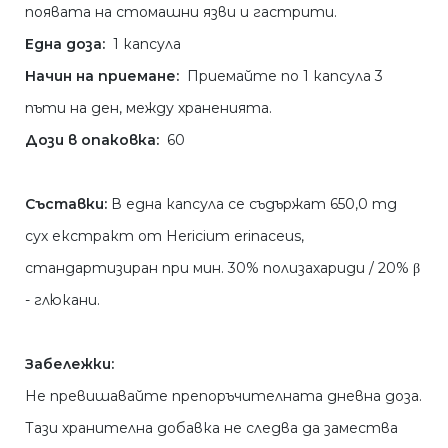
появата на стомашни язви и гастрити.
Една доза:
1 капсула
Начин на приемане:
Приемайте по 1 капсула 3
пъти на ден, между храненията.
Дози в опаковка:
60
Съставки:
В една капсула се съдържат 650,0 mg
сух екстракт от Hericium erinaceus,
стандартизиран при мин. 30% полизахариди / 20% β
- глюкани.
Забележки:
Не превишавайте препоръчителната дневна доза.
Тази хранителна добавка не следва да замества