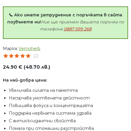
📞 Ако имате затруднение с поръчката в сайта
позвънете ни!
Ние ще приемем Вашата поръчка по
телефона
0887 599 268
Марка:
Vemoherb
(2)
24.90 € (48.70 лв.)
На най-добра цена:
Увеличава силата на паметта
Насърчава умствената дейстност
Повишава фокуса и концентрацията
Поддържа нервната система здрава
С антиоксидантни свойства
Помага при стомашни разстройства