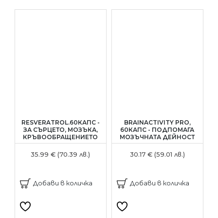
RESVERATROL.60КАПС -
BRAINACTIVITY PRO,
N
ЗА СЪРЦЕТО, МОЗЪКА,
60КАПС - ПОДПОМАГА
КРЪВООБРАЩЕНИЕТО
МОЗЪЧНАТА ДЕЙНОСТ
35.99 € (70.39 лв.)
30.17 € (59.01 лв.)
Добави в количка
Добави в количка