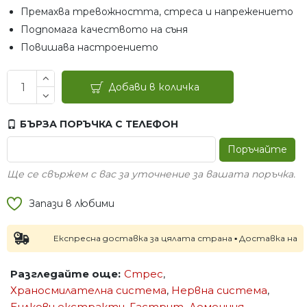
Премахва тревожността, стреса и напрежението
Подпомага качеството на съня
Повишава настроението
Добави в количка
БЪРЗА ПОРЪЧКА С ТЕЛЕФОН
Поръчайте
Ще се свържем с вас за уточнение за вашата поръчка.
Запази в любими
Експресна доставка за цялата страна ▪ Доставка на следв
Разгледайте още:
Стрес
,
Храносмилателна система
,
Нервна система
,
Билкови екстракти
,
Гастрит
,
Деменция
,