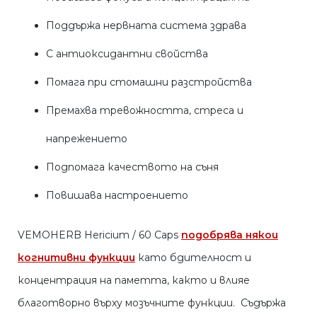
Поддържа нервната система здрава
С антиоксидантни свойства
Помага при стомашни разстройства
Премахва тревожността, стреса и
напрежението
Подпомага качеството на съня
Повишава настроението
VEMOHERB Hericium / 60 Caps
подобрява някои
когнитивни функции
като бдителност и
концентрация на паметта, както и влияе
благотворно върху мозъчните функции. Съдържа