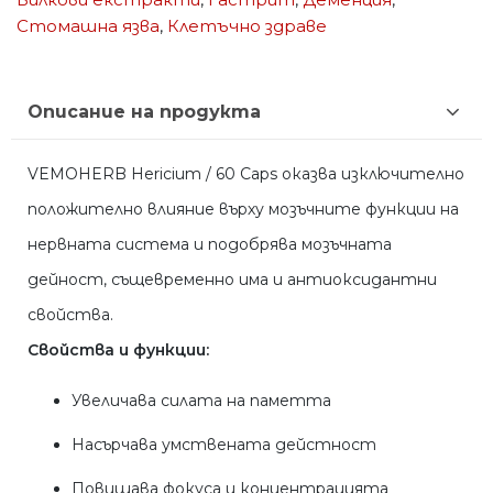
Стомашна язва
,
Клетъчно здраве
Описание на продукта
VEMOHERB Hericium / 60 Caps оказва изключително
положително влияние върху мозъчните функции на
нервната система и подобрява мозъчната
дейност, същевременно има и антиоксидантни
свойства.
Свойства и функции:
Увеличава силата на паметта
Насърчава умствената дейстност
Повишава фокуса и концентрацията