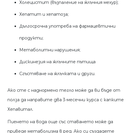
Холецистит (възпаление на жлъчния мехур);
Хепатит и хепатоза;
Дългосрочна употреба на фармацевтични
продукти;
Метаболитни нарушения;
Дискинезия на жлъчните пътища
Сгъстяване на жлъчката и други.
Ако сте с наднормено тегло може да ви бъде от
полза да направите два 3-месечни курса с капките
Хепавитал.
Пиенето на вода още със ставането може да
приведе метаболизма в ред. Ако си създадете