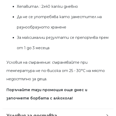
Хепавитал : 2х40 капки дневно
Да не се употребява като заместител на
разнообразното хранене
За максимални резултати се препоръчва прем
от 1 до 3 месеца
Условия на съхранение: съхранявайте при
температура не по-висока от 25 - 30°С на място
недостъпно за деца.
Поръчайте тази промоция още днес и
започнете борбата с алкохола!
Условия за доставка