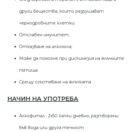
други вещества, които разрушават
чернодробните клетки;
Отслабен имунитет;
Отказване на алкохола;
Може да помогне при дискинезия на жлъчните
пътища
Срещу сгъстяване на жлъчката
НАЧИН НА УПОТРЕБА
Алкофитал : 2х50 капки дневно, разтворени
във вода или друга течност