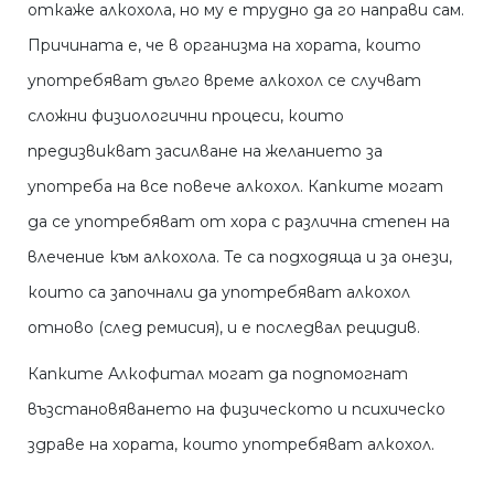
откаже алкохола, но му е трудно да го направи сам.
Причината е, че в организма на хората, които
употребяват дълго време алкохол се случват
сложни физиологични процеси, които
предизвикват засилване на желанието за
употреба на все повече алкохол. Капките могат
да се употребяват от хора с различна степен на
влечение към алкохола. Те са подходяща и за онези,
които са започнали да употребяват алкохол
отново (след ремисия), и е последвал рецидив.
Капките Алкофитал могат да подпомогнат
възстановяването на физическото и психическо
здраве на хората, които употребяват алкохол.