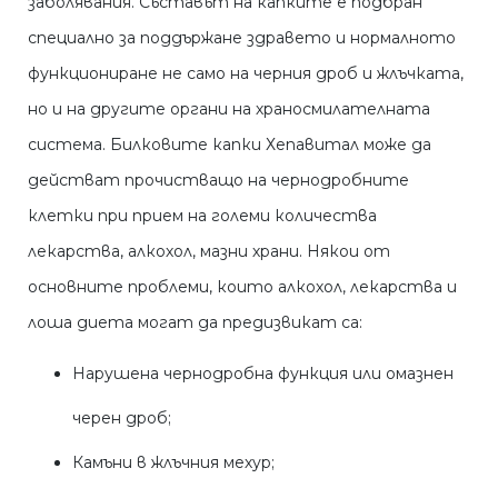
заболявания. Съставът на капките е подбран
специално за поддържане здравето и нормалното
функциониране не само на черния дроб и жлъчката,
но и на другите органи на храносмилателната
система. Билковите капки Хепавитал може да
действат прочистващо на чернодробните
клетки при прием на големи количества
лекарства, алкохол, мазни храни. Някои от
основните проблеми, които алкохол, лекарства и
лоша диета могат да предизвикат са:
Нарушена чернодробна функция или омазнен
черен дроб;
Камъни в жлъчния мехур;