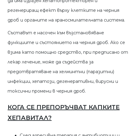
да има изразен хепатопротекторен и
регенериращ ефект върху клетките на черния
дроб и органите на храносмилателната система.
Съставът е насочен към възстановяване
функциите и състоянието на черния дроб. Ако се
взима като помощно средство, при предписано от
лекар лечение, може да съдейства за
предотвратяване на хелминтни (паразитни)
инфекции, хепатози, дегенеративни, вирусни и
токсични промени в черния дроб.
КОГА СЕ ПРЕПОРЪЧВАТ КАПКИТЕ
ХЕПАВИТАЛ?
След агресивна терапия с антибиотици и