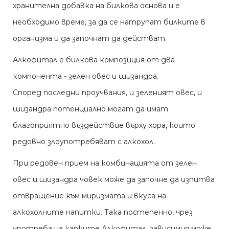
хранителна добавка на билкова основа и е
необходимо време, за да се натрупат билките в
организма и да започнат да действат.
Алкофитал е билкова композиция от два
компонента - зелен овес и шизандра.
Според последни проучвания, и зеленият овес, и
шизандра потенциално могат да имат
благоприятно въздействие върху хора, които
редовно злоупотребяват с алкохол.
При редовен прием на комбинацията от зелен
овес и шизандра човек може да започне да изпитва
отвращение към миризмата и вкуса на
алкохолните напитки. Така постепенно, чрез
употреба на капките Алкофитал, зависимия може