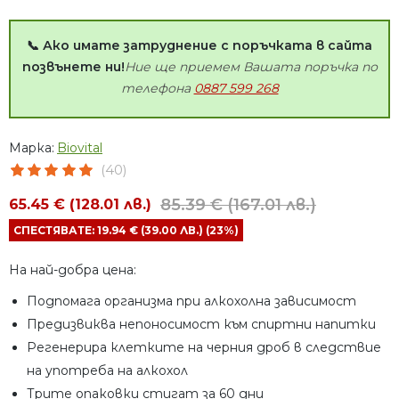
📞 Ако имате затруднение с поръчката в сайта
позвънете ни!
Ние ще приемем Вашата поръчка по
телефона
0887 599 268
Марка:
Biovital
(40)
85.39 € (167.01 лв.)
65.45 € (128.01 лв.)
СПЕСТЯВАТЕ: 19.94 € (39.00 ЛВ.) (23%)
На най-добра цена:
Подпомага организма при алкохолна зависимост
Предизвиква непоносимост към спиртни напитки
Регенерира клетките на черния дроб в следствие
на употреба на алкохол
Трите опаковки стигат за 60 дни