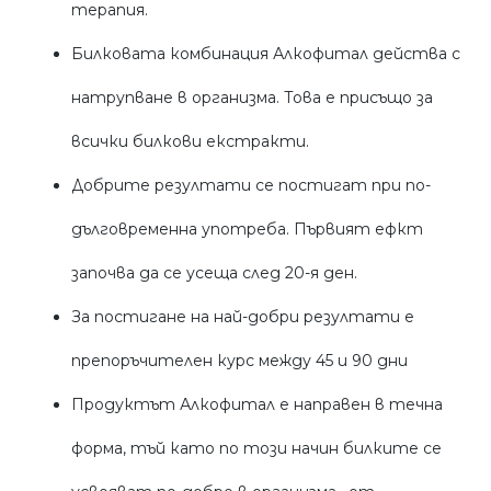
терапия.
Билковата комбинация Алкофитал действа с
натрупване в организма. Това е присъщо за
всички билкови екстракти.
Добрите резултати се постигат при по-
дълговременна употреба. Първият ефкт
започва да се усеща след 20-я ден.
За постигане на най-добри резултати е
препоръчителен курс между 45 и 90 дни
Продуктът Алкофитал е направен в течна
форма, тъй като по този начин билките се