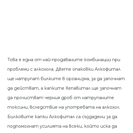
Това е една от най-продаваните комбинации при
проблеми с алкохола. Двете опаковки Алкофитал
ще натрупат билките в организма, за да започнат
да действат, а капките Хепавитал ще започнат
да прочистват черния дроб от натрупаните
токсини, вследствие на употребата на алкохол.
Билковите капки Алкофитал са създадени за да
подпомогнат усилията на всеки, който иска да