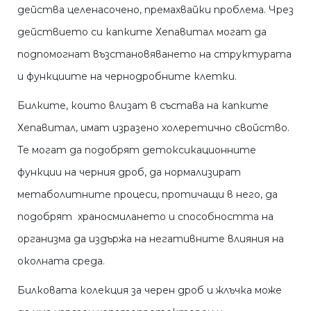
действа целенасочено, премахвайки проблема. Чрез
действието си капките Хепавитал могат да
подпомогнат възстановяването на структурата
и функциите на чернодробните клетки.
Билките, които влизат в състава на капките
Хепавитал, имат изразено холеретично свойство.
Те могат да подобрят детоксикационните
функции на черния дроб, да нормализират
метаболитните процеси, протичащи в него, да
подобрят храносмилането и способността на
организма да издържа на негативните влияния на
околната среда.
Билковата колекция за черен дроб и жлъчка може