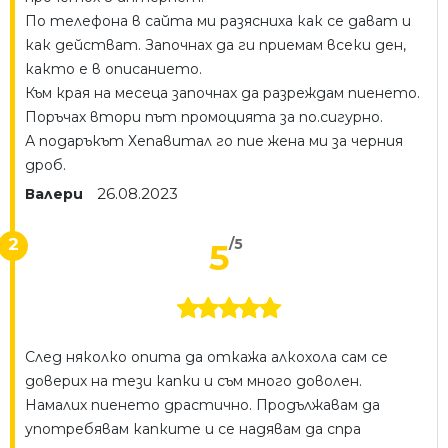
По телефона в сайта ми разясниха как се дават и
как действат. Започнах да ги приемам всеки ден,
както е в описанието.
Към края на месеца започнах да разреждам пиенето.
Поръчах втори път промоцията за по.сигурно.
А подаръкът Хепавитал го пие жена ми за черния
дроб.
26.08.2023
Валери
2
/5
5
След няколко опита да откажа алкохола сам се
доверих на тези капки и съм много доволен.
Намалих пиенето драстично. Продължавам да
употребявам капките и се надявам да спра