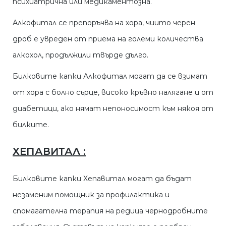
психиатрична или медикаментозна.
Алкофитал се препоръчва на хора, чиито черен
дроб е увреден от приема на големи количества
алкохол, продължили твърде дълго.
Билковите капки Алкофитал могат да се взимат
от хора с болно сърце, високо кръвно налягане и от
диабетици, ако нямат непоносимост към някоя от
билките.
ХЕПАВИТАЛ :
Билковите капки Хепавитал могат да бъдат
незаменим помощник за профилактика и
спомагателна терапия на редица чернодробните