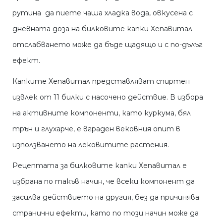
рутина да пиете чаша хладка вода, овкусена с
дневната доза на билковите капки Хепавитал
отслабването може да бъде щадящо и с по-дълъг
ефект.
Капките Хепавитал представляват спиртен
извлек от 11 билки с насочено действие. В избора
на активните компоненти, като куркума, бял
трън и глухарче, е вграден вековния опит в
използването на лековитите растения.
Рецептата за билковите капки Хепавитал е
избрана по такъв начин, че всеки компонент да
засилва действието на другия, без да причинява
странични ефекти, като по този начин може да