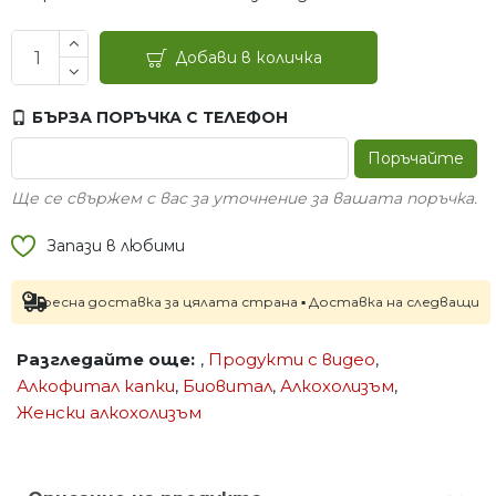
Добави в количка
БЪРЗА ПОРЪЧКА С ТЕЛЕФОН
Поръчайте
Ще се свържем с вас за уточнение за вашата поръчка.
Запази в любими
на доставка за цялата страна ▪ Доставка на следващия работен де
Разгледайте още:
,
Продукти с видео
,
Алкофитал капки
,
Биовитал
,
Алкохолизъм
,
Женски алкохолизъм