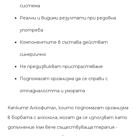
система
Реални и видими резултати при редовна
употреба
Компонентите в състава действат
синергично
Не предизвикват пристрастяване
Подпомагат организма да се справи с
отпадналостта и умората
Капките Алкофитал, които подпомагат организма
в борбата с алкохола, могат да се използват като
допълнение към вече съществуваща терапия -