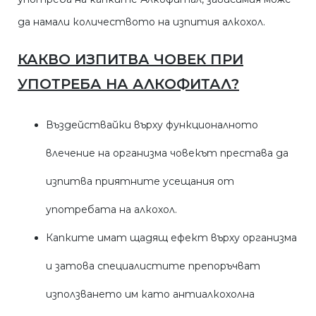
да намали количеството на изпития алкохол.
КАКВО ИЗПИТВА ЧОВЕК ПРИ
УПОТРЕБА НА АЛКОФИТАЛ?
Въздействайки върху функционалното
влечение на организма човекът престава да
изпитва приятните усещания от
употребата на алкохол.
Капките имат щадящ ефект върху организма
и затова специалистите препоръчват
използването им като антиалкохолна