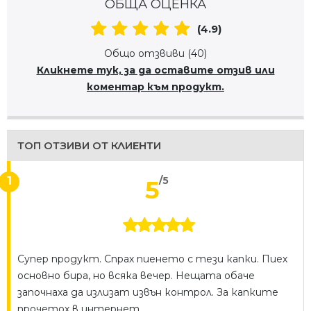
ОБЩА ОЦЕНКА
(4.9)
Общо отзвиви (40)
Кликнете тук, за да оставите отзив или
коментар към продукт.
ТОП ОТЗИВИ ОТ КЛИЕНТИ
1
/5
5
Супер продукт. Спрах пиенето с тези капки. Пиех
основно бира, но всяка вечер. Нещата обаче
започнаха да излизат извън контрол. За капките
прочетох в интернет.