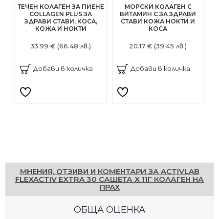
ТЕЧЕН КОЛАГЕН ЗА ПИЕНЕ
МОРСКИ КОЛАГЕН С
N
COLLAGEN PLUS ЗА
ВИТАМИН C ЗА ЗДРАВИ
ЗДРАВИ СТАВИ, КОСА,
СТАВИ КОЖА НОКТИ И
КОЖА И НОКТИ
КОСА
33.99 € (66.48 лв.)
20.17 € (39.45 лв.)
Добави в количка
Добави в количка
Напишете отзив
МНЕНИЯ, ОТЗИВИ И КОМЕНТАРИ ЗА ACTIVLAB
FLEXACTIV EXTRA 30 САШЕТА X 11Г КОЛАГЕН НА
ПРАХ
ОБЩА ОЦЕНКА