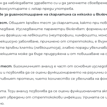
н да наблюдавате здравето си и да започнете своевреме
 консултирате с лекар преди употреба.
за диагностициране на скарлатина са няколко и вклю
ест.
Общият кръвен тест за скарлатина, както при пов
следване. Изследваните параметри включват: формени е
и фракции на левкоцити (неутрофили, лимфоцити, моноц
фекциозно заболяване, причинено от стрептококи, е въз
те кръвни клетки (левкоцитоза), главно поради увеличава
екцията може да бъде придружена и от повишаване на 
.
н тест
. Биохимичният анализ е част от основния изследо
 и позволява да се оцени функционирането на различни о
тивният протеин, чието количество се увеличава на фон
ата. Този анализ позволява да се оцени функционалната 
ат увредени от стрептококови инфекции. Урината се из
но.