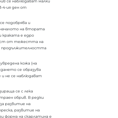
рив се наблюдават малки
3-4-ия ден от
се подобрява и
 началото на втората
и краката е едро
имост от тежестта на
 и продължителността
увредена кожа (на
ждането се образува
 и не се наблюдават
ираща се с лека
отраен обрив. В редки
за развитие на
реска, развитие на
зи форма на скарлатина е