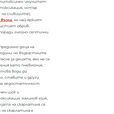
нтитоксичен имунитет.
токсикация, остър
 на сливиците),
 възли
, но най-яркият
истият обрив.
поради гнойно-септични
предимно деца на
 години, но възрастните
сна за децата, ако не се
ения като пневмония,
 това води до
о, ставите и други
чна недостатъчност.
чен шок и
сикация, малинов език,
зата на скарлатина се
 на скарлатина е