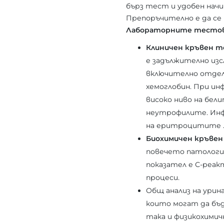
бърз тест и удобен начи
Препоръчително е да се
Лабораторните тестове 
Клиничен кръвен т
е задължително из
включително отделн
хемоглобин. При ин
високо ниво на бели
неутрофилите. Инф
на еритроцитите 
Биохимичен кръве
повечето патологии
показател е С-реак
процеси.
Общ анализ на урин
които могат да бъд
така и физикохимич