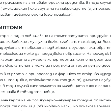
о прилагане на антибактериални средства. В този случ
( амоксицилин ) или групата на макролидите (азитромиц
писват цефалоспорини (цефтриаксон).
ИМПТОМИ
стро, с рязко повишаване на температурата, придружен
: главоболие , мускулни болки, слабост, тахикардия. В
идружена от повишена подвижност, еуфория или, обратно
токсикация може да предизвика повръщане. Напоследък в
скарлатината с умерена хипертермия, която не достига 
на скарлатината може да продължи от един ден до десе
а в гърлото, а при преглед на фаринкса се открива израз
по-интензивна, отколкото при тонзилит), дъгите на уву
. В този случай хиперемията на лигавицата е ясно огран
еминава в твърдото небце.
нична картина на фоликуларно-лакунарен тонзилит: инт
покрита с огнища (обикновено малки, но понякога големи 