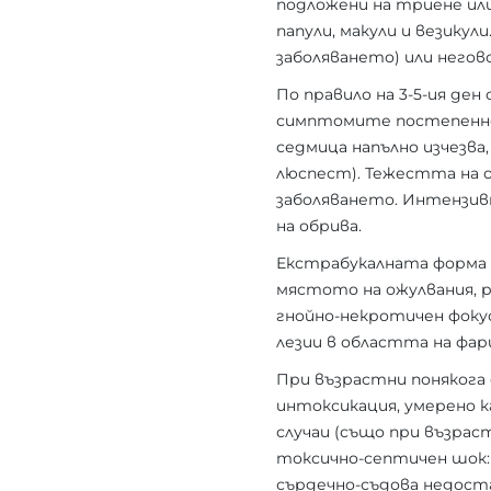
подложени на триене или
папули, макули и везикул
заболяването) или него
По правило на 3-5-ия де
симптомите постепенно 
седмица напълно изчезва
люспест). Тежестта на 
заболяването. Интензи
на обрива.
Екстрабукалната форма н
мястото на ожулвания, р
гнойно-некротичен фоку
лезии в областта на фар
При възрастни понякога 
интоксикация, умерено к
случаи (също при възра
токсично-септичен шок:
сърдечно-съдова недоста