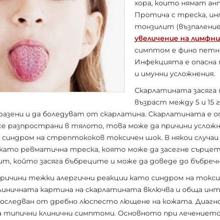
хора, които нямат а
Протича с треска, ин
тонзилит (възпаление
увеличение на лимфни
симптом е фино петн
Инфекцията е опасна 
и имунни усложнения.
Скарлатината засяга 
възраст между 5 и 15
азени и да боледуват от скарлатина. Скарлатината е опа
се разпространи в тялото, това може да причини усложн
ри синдром на стрептококов токсичен шок. В някои случаи
 като ревматична треска, която може да засегне сърцет
рит, който засяга бъбреците и може да доведе до бъбре
ричини тежки алергични реакции като синдром на токси
иничната картина на скарлатината включва и обща инток
оследван от дребно люспесто лющене на кожата. Диагно
а типични клинични симптоми. Основното при лечението