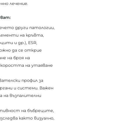
нно лечение.
чват:
ечето други патологии,
лементи на кръвта,
ити и др.), ESR,
можно да се открие
не на броя на
скоростта на утаяване
вателски профил за
ргани и системи. Важен
а на възпалителни
активност на бъбреците,
следва както визуално,