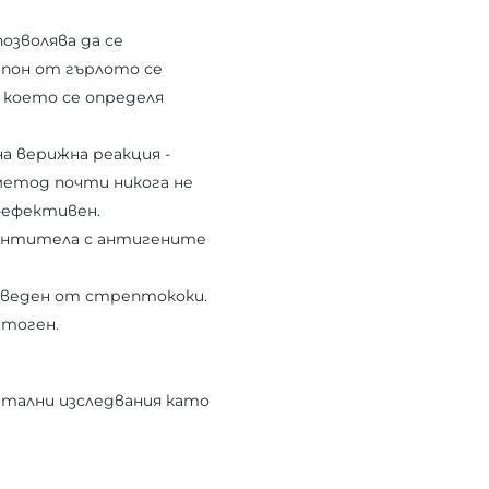
позволява да се
мпон от гърлото се
 което се определя
а верижна реакция -
метод почти никога не
-ефективен.
антитела с антигените
изведен от стрептококи.
атоген.
нтални изследвания като