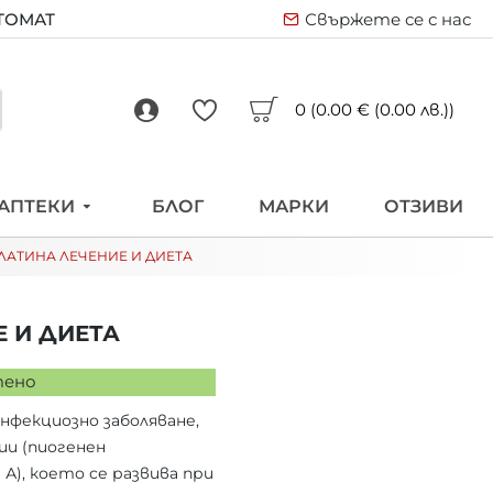
ВТОМАТ
Свържете се с нас
0 (0.00 € (0.00 лв.))
АПТЕКИ
БЛОГ
МАРКИ
ОТЗИВИ
ЛАТИНА ЛЕЧЕНИЕ И ДИЕТА
 И ДИЕТА
тено
нфекциозно заболяване,
ии (пиогенен
А), което се развива при