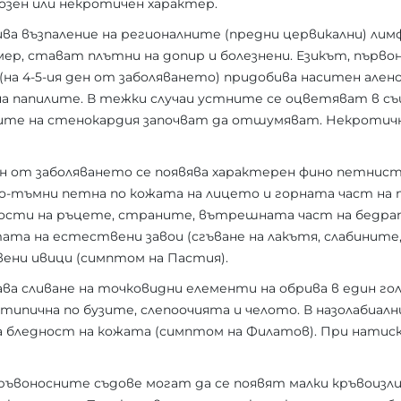
озен или некротичен характер.
ва възпаление на регионалните (предни цервикални) лимф
мер, стават плътни на допир и болезнени. Езикът, първон
 (на 4-5-ия ден от заболяването) придобива наситен ален
а папилите. В тежки случаи устните се оцветяват в съ
ите на стенокардия започват да отшумяват. Некротич
н от заболяването се появява характерен фино петнист 
по-тъмни петна по кожата на лицето и горната част на
ости на ръцете, страните, вътрешната част на бедрата
ата на естествени завои (сгъване на лакътя, слабинит
ени ивици (симптом на Пастия).
дава сливане на точковидни елементи на обрива в един го
типична по бузите, слепоочията и челото. В назолабиал
ва бледност на кожата (симптом на Филатов). При натис
ъвоносните съдове могат да се появят малки кръвоизли