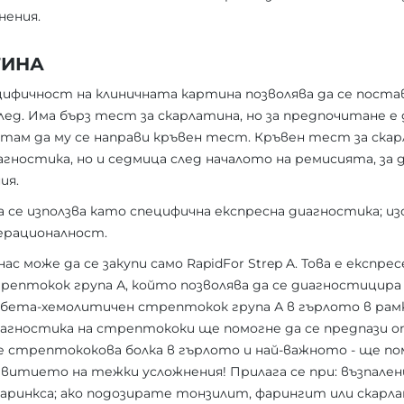
нения.
ТИНА
ифичност на клиничната картина позволява да се постав
ед. Има бърз тест за скарлатина, но за предпочитане е д
там да му се направи кръвен тест. Кръвен тест за ска
иагностика, но и седмица след началото на ремисията, з
ия.
 се използва като специфична експресна диагностика; и
ерационалност.
с може да се закупи само RapidFor Strep A. Това е експр
рептокок група А, който позволява да се диагностицира
бета-хемолитичен стрептокок група А в гърлото в рамк
иагностика на стрептококи ще помогне да се предпази 
не стрептококова болка в гърлото и най-важното - ще по
итието на тежки усложнения! Прилага се при: възпален
ринкса; ако подозирате тонзилит, фарингит или скарлати