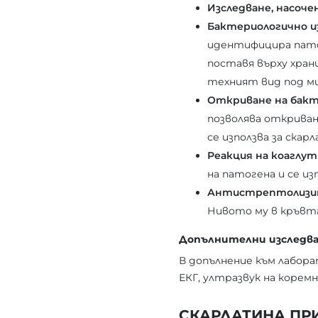
Изследване, насоче
Бактериологично и
идентифицира пато
поставя върху хран
техният вид под ми
Откриване на бакт
позволява откриван
се използва за ска
Реакция на коаглут
на патогена и се из
Антистрептолизи
Нивото му в кръвта
Допълнителни изследв
В допълнение към лабор
ЕКГ, ултразвук на коремн
СКАРЛАТИНА ПР