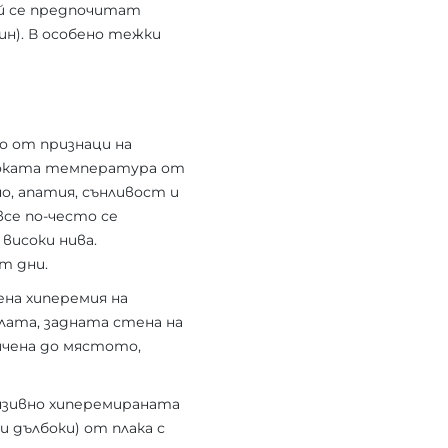
ай се предпочитат
ин). В особено тежки
о от признаци на
исоката температура от
, апатия, сънливост и
се по-често се
високи нива.
т дни.
ена хиперемия на
лата, задната стена на
ичена до мястото,
ензивно хиперемираната
и дълбоки) от плака с