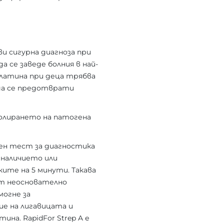
и сигурна диагноза при
а се заведе болния в най-
рлатина при деца трябва
а да се предотврати
золирането на патогена
есен тест за диагностика
 наличието или
ите на 5 минути. Такава
от неоснователно
могне за
ие на лигавицата и
на. RapidFor Strep A е