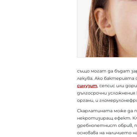
също могат да бъдат зар
лекува. Ако бактерията 
синузит
, сепсис или до
дългосрочни усложнения
органи, и гломерулонеф
Скарлатината може да п
некротизиращ ефект. Кл
дребнопетнист обрив, п
основава на наличието н