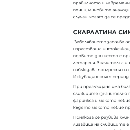
правилното и навременн
пеницилиновите аналози 
случаи могат да се пред
СКАРЛАТИНА С
Заболяването започва о
нарастваща интоксикация
първите дни често е пр
летаргия. Значителна ин
наблюдава прогресия на 
Инкубационният период 
При преглъщане има болк
сливиците (значително 
фаринкса и мекото небце
където мекото небце пр
Понякога се развива кли
лигавица на сливиците е 