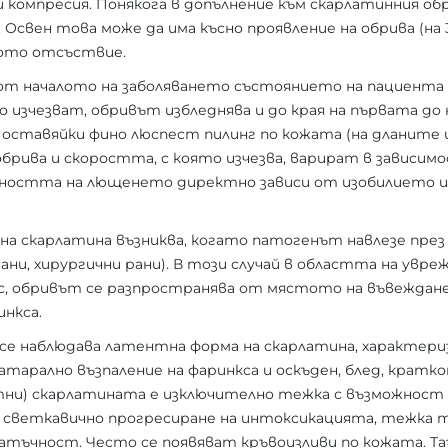
 компресия. Понякога в допълнение към скарлатинния об
и. Освен това може да има късно проявление на обрива (на 
вото отсъствие.
н от началото на заболяването състоянието на пациента 
изчезват, обривът избледнява и до края на първата до
, оставяйки фино люспест пилинг по кожата (на дланите 
обрива и скоростта, с която изчезва, варират в завис
вността на лющенето директно зависи от изобилието
а скарлатина възниква, когато патогенът навлезе през 
ани, хирургични рани). В този случай в областта на увре
с, обривът се разпространява от мястото на въвеждане
инкса.
се наблюдава латентна форма на скарлатина, характериз
атарално възпаление на фаринкса и оскъден, блед, кратк
стни) скарлатината е изключително тежка с възможност 
 светкавично прогресиране на интоксикацията, тежка т
тъчност. Често се появяват кръвоизливи по кожата. Та