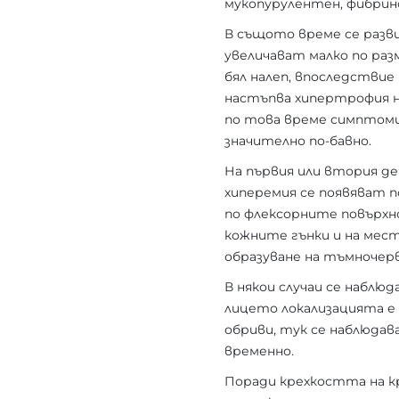
мукопурулентен, фибрин
В същото време се разви
увеличават малко по раз
бял налеп, впоследствие
настъпва хипертрофия н
по това време симптом
значително по-бавно.
На първия или втория де
хиперемия се появяват 
по флексорните повърхн
кожните гънки и на мест
образуване на тъмночерв
В някои случаи се наблю
лицето локализацията е 
обриви, тук се наблюда
временно.
Поради крехкостта на кр