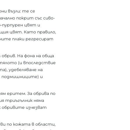
ни възли: те се
ачално покрит със сиво-
о-пурпурен цвят и
щия цвят. Като правило,
ните плаки регресират
обрив. На фона на обща
 тялото (и впоследствие
), удебеляване на
е, подмишниците) и
лям еритем. За обрива по
ния триъгълник няма
к обривите изчезват
ви по кожата в области,