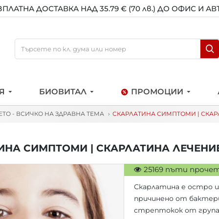
ЗПЛАТНА ДОСТАВКА НАД 35.79 € (70 лв.) ДО ОФИС И А
Я
БИОВИТАЛ
ПРОМОЦИИ
ЕТО - ВСИЧКО НА ЗДРАВНА ТЕМА
СКАРЛАТИНА СИМПТОМИ | СКАР
ИНА СИМПТОМИ | СКАРЛАТИНА ЛЕЧЕНИЕ
25169 пъти проче
Скарлатина е остро и
причинено от бактер
стрептокок от група 