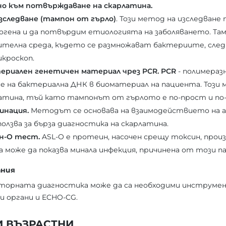
но към потвърждаване на скарлатина.
зследване (тампон от гърло)
. Този метод на изследване 
гена и да потвърдим етиологията на заболяването. Та
ителна среда, където се размножават бактериите, след
кроскоп.
ериален генетичен материал чрез PCR. PCR
- полимеразн
е на бактериална ДНК в биоматериал на пациента. Този 
рлатина, тъй като тампонът от гърлото е по-прост и по
инация.
Методът се основава на взаимодействието на 
ползва за бърза диагностика на скарлатина.
н-О тест.
ASL-O е протеин, насочен срещу токсин, про
 може да показва минала инфекция, причинена от този п
ания
аторната диагностика може да са необходими инструме
и органи и ECHO-CG.
И ВЪЗРАСТНИ