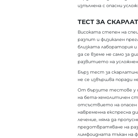
изпълнена с опасни услож
ТЕСТ ЗА СКАРЛА
Високата степен на спец
разпит и физикален прегл
близката лаборатория и 
да се вземе не само за д
развитието на усложнен
Бърз тест за скарлатина
не се извършва поради н
От бързите тестове у на
на бета-хемолитичен ст
отсъствието на опасен 
навременна експресна д
лечение, няма да пропус
предотвратяване на разв
лимфоидната тъкан на фа