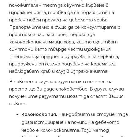
положителен тест за окултно кървене в
изпражненията, трябва да се подложите на
превантивен преглед на дебелото черво.
Препоръчително е също да се консултирате с
проктолог или гастроентеролог за
колоноскопия на млади хора, които изпитват
симптоми като твърде чести изхождания
(тенезми), затруднено изпразване на червата,
придружени от силно подуване на корема или
наблюдават кръв и слуз в изпражненията.
В повечето случаи резултатът от теста
просто ще ви даде спокойствие. В други случаи
получените резултати могат да спасят вашия
живот.
Колоноскопия.
Най-добрият инструмент за
диагностициране на полипи на дебелото
черво е колоноскопията. Този метод