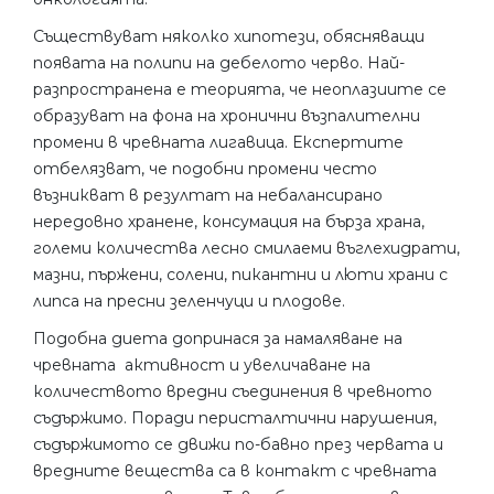
Съществуват няколко хипотези, обясняващи
появата на полипи на дебелото черво. Най-
разпространена е теорията, че неоплазиите се
образуват на фона на хронични възпалителни
промени в чревната лигавица. Експертите
отбелязват, че подобни промени често
възникват в резултат на небалансирано
нередовно хранене, консумация на бърза храна,
големи количества лесно смилаеми въглехидрати,
мазни, пържени, солени, пикантни и люти храни с
липса на пресни зеленчуци и плодове.
Подобна диета допринася за намаляване на
чревната активност и увеличаване на
количеството вредни съединения в чревното
съдържимо. Поради перисталтични нарушения,
съдържимото се движи по-бавно през червата и
вредните вещества са в контакт с чревната