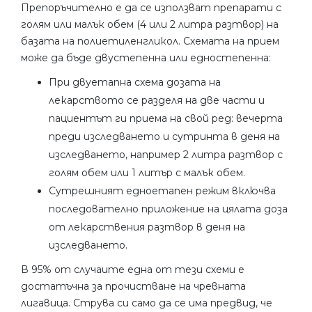
Препоръчително е да се използват препарати с
голям или малък обем (4 или 2 литра разтвор) на
базата на полиетиленгликол. Схемата на прием
може да бъде двустепенна или едностепенна:
При двуетапна схема дозата на
лекарството се разделя на две части и
пациентът ги приема на свой ред: вечерта
преди изследването и сутринта в деня на
изследването, например 2 литра разтвор с
голям обем или 1 литър с малък обем.
Сутрешният едноетапен режим включва
последователно приложение на цялата доза
от лекарствения разтвор в деня на
изследването.
В 95% от случаите една от тези схеми е
достатъчна за прочистване на чревната
лигавица. Струва си само да се има предвид, че