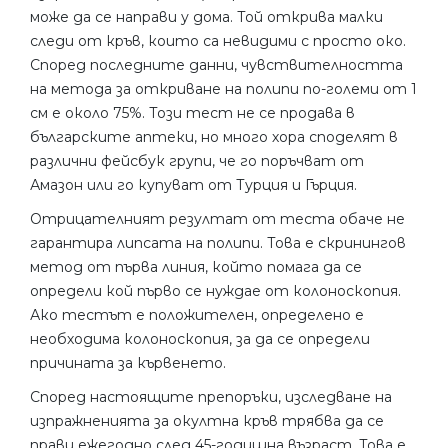
може да се направи у дома. Той открива малки
следи от кръв, които са невидими с просто око.
Според последните данни, чувствителността
на метода за откриване на полипи по-големи от 1
см е около 75%. Този тест не се продава в
българските аптеки, но много хора споделят в
различни фейсбук групи, че го поръчват от
Амазон или го купуват от Турция и Гърция.
Отрицателният резултат от теста обаче не
гарантира липсата на полипи. Това е скринингов
метод от първа линия, който помага да се
определи кой първо се нуждае от колоноскопия.
Ако тестът е положителен, определено е
необходима колоноскопия, за да се определи
причината за кървенето.
Според настоящите препоръки, изследване на
изпражненията за окултна кръв трябва да се
прави ежегодно след 45-годишна възраст. Това е