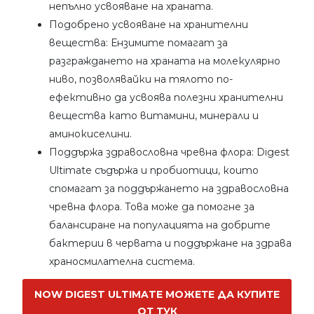
непълно усвояване на храната.
Подобрено усвояване на хранителни
вещества: Ензимите помагат за
разграждането на храната на молекулярно
ниво, позволявайки на тялото по-
ефективно да усвоява полезни хранителни
вещества като витамини, минерали и
аминокиселини.
Поддържа здравословна чревна флора: Digest
Ultimate съдържа и пробиотици, които
спомагат за поддържането на здравословна
чревна флора. Това може да помогне за
балансиране на популацията на добрите
бактерии в червата и поддържане на здрава
храносмилателна система.
NOW DIGEST ULTIMATE МОЖЕТЕ ДА КУПИТЕ
ОТ ТУК