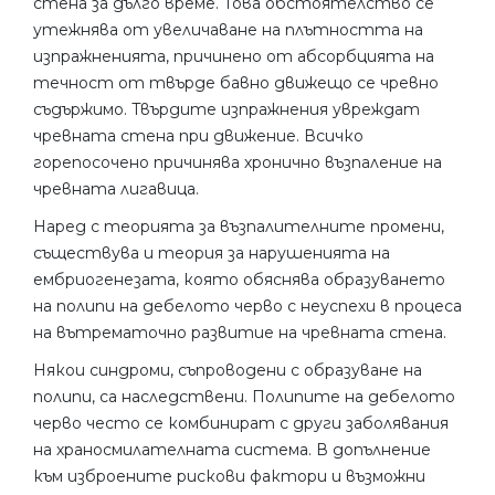
стена за дълго време. Това обстоятелство се
утежнява от увеличаване на плътността на
изпражненията, причинено от абсорбцията на
течност от твърде бавно движещо се чревно
съдържимо. Твърдите изпражнения увреждат
чревната стена при движение. Всичко
горепосочено причинява хронично възпаление на
чревната лигавица.
Наред с теорията за възпалителните промени,
съществува и теория за нарушенията на
ембриогенезата, която обяснява образуването
на полипи на дебелото черво с неуспехи в процеса
на вътрематочно развитие на чревната стена.
Някои синдроми, съпроводени с образуване на
полипи, са наследствени. Полипите на дебелото
черво често се комбинират с други заболявания
на храносмилателната система. В допълнение
към изброените рискови фактори и възможни