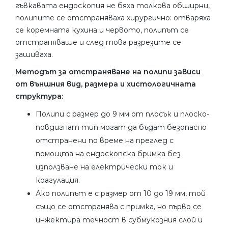
гъвкавата ендоскопия не бяха толкова обширни,
полипите се отстраняваха хирургично: отваряха
се коремната кухина и червото, полипът се
отстраняваше и след това разрезите се
зашиваха.
Методът за отстраняване на полипи зависи
от външния вид, размера и хистологичната
структура:
Полипи с размер до 9 мм от плосък и плоско-
повдигнат тип могат да бъдат безопасно
отстранени по време на преглед с
помощта на ендоскопска бримка без
използване на електрически ток и
коагулация.
Ако полипът е с размер от 10 до 19 мм, той
също се отстранява с примка, но първо се
инжектира течност в субмукозния слой и