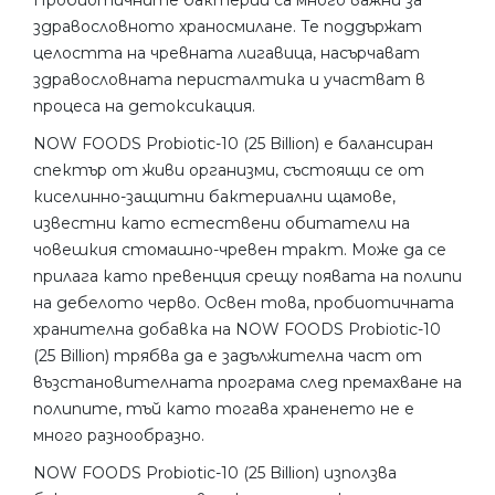
Пробиотичните бактерии са много важни за
здравословното храносмилане. Те поддържат
целостта на чревната лигавица, насърчават
здравословната перисталтика и участват в
процеса на детоксикация.
NOW FOODS Probiotic-10 (25 Billion) е балансиран
спектър от живи организми, състоящи се от
киселинно-защитни бактериални щамове,
известни като естествени обитатели на
човешкия стомашно-чревен тракт. Може да се
прилага като превенция срещу появата на полипи
на дебелото черво. Освен това, пробиотичната
хранителна добавка на NOW FOODS Probiotic-10
(25 Billion) трябва да е задължителна част от
възстановителната програма след премахване на
полипите, тъй като тогава храненето не е
много разнообразно.
NOW FOODS Probiotic-10 (25 Billion) използва