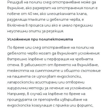
Рецидив на полипи след отстраняване може да
възникне, ако размерът на отстранения полип е
повече от 40 мм, ако илеоцекалната клапа,
разделяща тънките и дебелите черва, е
включена в процеса или ако е имало предишни
неуспешни опити за резекция.
Усложнения при полипектомията
По време или след отстраняване на полипи на
дебелото черво могат да възникнат усложнения:
вътрешно кървене и перфорация на чревната
стена. В зависимост от времето на възникване,
тежестта на симптомите и общото състояние
на пациента се използват ендоскопски,
лапароскопски асистирани или отворени
хирургични методи за лечение на усложнения.
Например, в случай на кървене по време на
процедурата се препоръчва извършване на
ендоскопска коагулация с примка или форцепс,