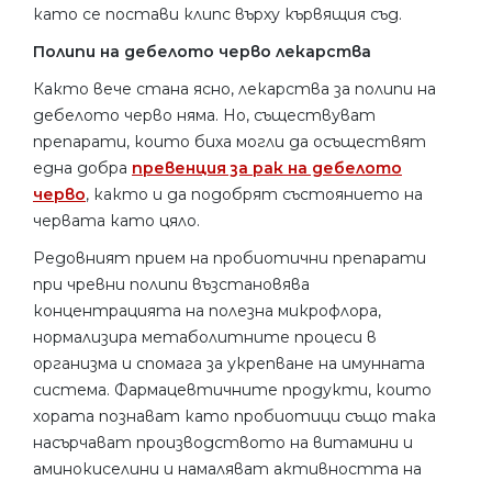
като се постави клипс върху кървящия съд.
Полипи на дебелото черво лекарства
Както вече стана ясно, лекарства за полипи на
дебелото черво няма. Но, съществуват
препарати, които биха могли да осъществят
една добра
превенция за рак на дебелото
черво
, както и да подобрят състоянието на
червата като цяло.
Редовният прием на пробиотични препарати
при чревни полипи възстановява
концентрацията на полезна микрофлора,
нормализира метаболитните процеси в
организма и спомага за укрепване на имунната
система. Фармацевтичните продукти, които
хората познават като пробиотици също така
насърчават производството на витамини и
аминокиселини и намаляват активността на