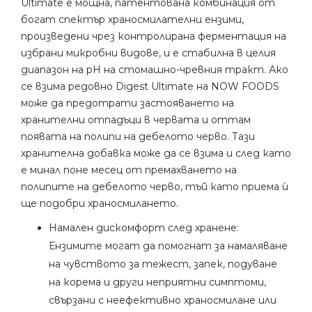
Ultimate е мощна, патентована комбинация от
богат спектър храносмилателни ензими,
произведени чрез контролирана ферментация на
избрани микробни видове, и е стабилна в целия
диапазон на pH на стомашно-чревния тракт. Ако
се взима редовно Digest Ultimate на NOW FOODS
може да предотрати застояването на
хранителни отпадъци в червата и оттам
появата на полипи на дебелото черво. Тази
хранителна добавка може да се взима и след като
е минал поне месец от премахването на
полипите на дебелото черво, тъй като приема ѝ
ще подобри храносмилането.
Намален дискомфорт след хранене:
Ензимите могат да помогнат за намаляване
на чувството за тежест, запек, подуване
на корема и други неприятни симптоми,
свързани с неефективно храносмилане или