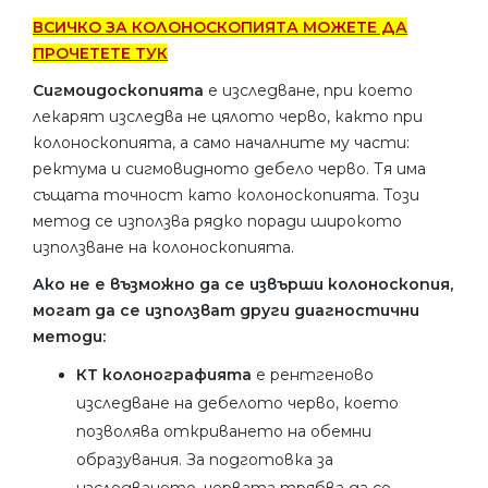
ВСИЧКО ЗА КОЛОНОСКОПИЯТА МОЖЕТЕ ДА
ПРОЧЕТЕТЕ ТУК
Сигмоидоскопията
е изследване, при което
лекарят изследва не цялото черво, както при
колоноскопията, а само началните му части:
ректума и сигмовидното дебело черво. Тя има
същата точност като колоноскопията. Този
метод се използва рядко поради широкото
използване на колоноскопията.
Ако не е възможно да се извърши колоноскопия,
могат да се използват други диагностични
методи:
КТ колонографията
е рентгеново
изследване на дебелото черво, което
позволява откриването на обемни
образувания. За подготовка за