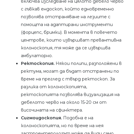
включва изследване на цялото дебело черво
с гъвкав ендоскоп, който едновременно
позволява отстраняване на лезиите с
помощта на адаптирани инструменти
(форцепс, бримки). В момента в повечето
центрове, които извършват превантивна
колоноскопия, тя може да се извършва
амбулаторно.
Ректоскопия.
Някои полипи, разположени в
ректума, могат да бъдат отстранени по
време на преглед с твърд ректоскоп. За
разлика от колоноскопията,
ректоскопията позволява визуализация на
дебелото черво на около 15-20 см от
височината на сфинктера.
Сигмоидоскопия.
Подобна е на
колоноскопията, но по време на нея
гастроентерологът може да види само