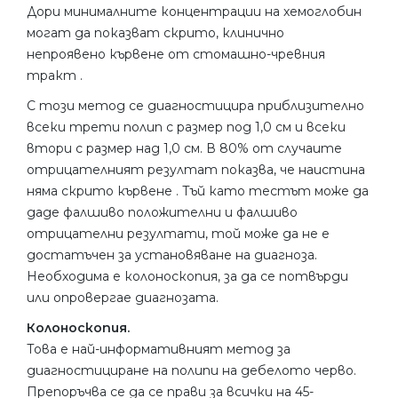
Дори минималните концентрации на хемоглобин
могат да показват скрито, клинично
непроявено кървене от стомашно-чревния
тракт .
С този метод се диагностицира приблизително
всеки трети полип с размер под 1,0 см и всеки
втори с размер над 1,0 см. В 80% от случаите
отрицателният резултат показва, че наистина
няма скрито кървене . Тъй като тестът може да
даде фалшиво положителни и фалшиво
отрицателни резултати, той може да не е
достатъчен за установяване на диагноза.
Необходима е колоноскопия, за да се потвърди
или опровергае диагнозата.
Колоноскопия.
Това е най-информативният метод за
диагностициране на полипи на дебелото черво.
Препоръчва се да се прави за всички на 45-