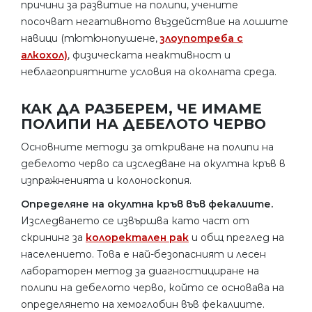
причини за развитие на полипи, учените
посочват негативното въздействие на лошите
навици (тютюнопушене,
злоупотреба с
алкохол)
, физическата неактивност и
неблагоприятните условия на околната среда.
КАК ДА РАЗБЕРЕМ, ЧЕ ИМАМЕ
ПОЛИПИ НА ДЕБЕЛОТО ЧЕРВО
Основните методи за откриване на полипи на
дебелото черво са изследване на окултна кръв в
изпражненията и колоноскопия.
Определяне на окултна кръв във фекалиите.
Изследването се извършва като част от
скрининг за
колоректален рак
и общ преглед на
населението. Това е най-безопасният и лесен
лабораторен метод за диагностициране на
полипи на дебелото черво, който се основава на
определянето на хемоглобин във фекалиите.