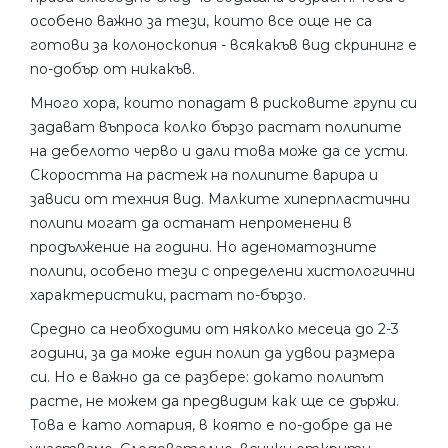
особено важно за тези, които все още не са
готови за колоноскопия - всякакъв вид скрининг е
по-добър от никакъв.
Много хора, които попадат в рисковите групи си
задават въпроса колко бързо растат полипите
на дебелото черво и дали това може да се усти.
Скоростта на растеж на полипите варира и
зависи от техния вид. Малките хиперпластични
полипи могат да останат непроменени в
продължение на години. Но аденоматозните
полипи, особено тези с определени хистологични
характеристики, растат по-бързо.
Средно са необходими от няколко месеца до 2-3
години, за да може един полип да удвои размера
си. Но е важно да се разбере: докато полипът
расте, не можем да предвидим как ще се държи.
Това е като лотария, в която е по-добре да не