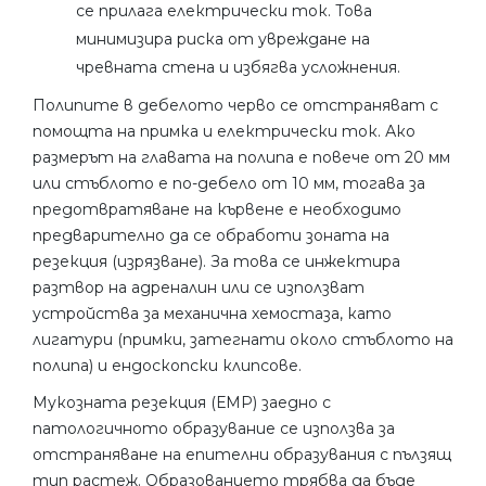
се прилага електрически ток. Това
минимизира риска от увреждане на
чревната стена и избягва усложнения.
Полипите в дебелото черво се отстраняват с
помощта на примка и електрически ток. Ако
размерът на главата на полипа е повече от 20 мм
или стъблото е по-дебело от 10 мм, тогава за
предотвратяване на кървене е необходимо
предварително да се обработи зоната на
резекция (изрязване). За това се инжектира
разтвор на адреналин или се използват
устройства за механична хемостаза, като
лигатури (примки, затегнати около стъблото на
полипа) и ендоскопски клипсове.
Мукозната резекция (ЕМР) заедно с
патологичното образувание се използва за
отстраняване на епителни образувания с пълзящ
тип растеж. Образованието трябва да бъде