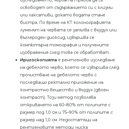
изследването, червата трябва да се
освободят от съдържанието си с клизми
или лаксативи, докато водата стане
бистра. По време на КТ колонографията
луменът на червата се запълва с въздух или
въглероден диоксид, извършва се
компютърна томография и получените
изображения след това се обработват .
Иригоскопията
е рентгеново изследване
на дебелото черво, което се извършва след
прочистване на дебелото черво с
последващо ректално приложение на
контрастно вещество и въздух (двоен
контраст). Този метод позволява
откриването на 60–80% от полипите с
размер под 1,0 см и 75–90% от полипите с
размер над 1,0 см. Недостатъци на
рентгеновите методи: ниска