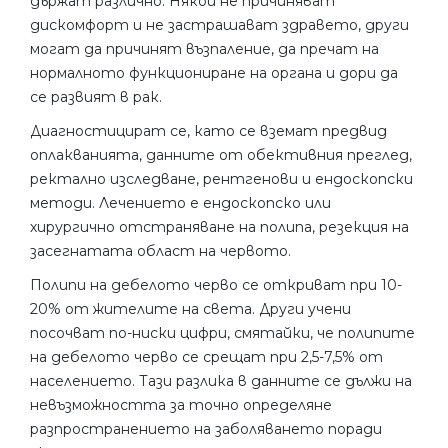
държат различно. Някои не причиняват
дискомфорт и не застрашават здравето, други
могат да причинят възпаление, да пречат на
нормалното функциониране на органа и дори да
се развият в рак.
Диагностицират се, като се вземат предвид
оплакванията, данните от обективния преглед,
ректално изследване, рентгенови и ендоскопски
методи. Лечението е ендоскопско или
хирургично отстраняване на полипа, резекция на
засегнатата област на червото.
Полипи на дебелото черво се откриват при 10-
20% от жителите на света. Други учени
посочват по-ниски цифри, смятайки, че полипите
на дебелото черво се срещат при 2,5-7,5% от
населението. Тази разлика в данните се дължи на
невъзможността за точно определяне
разпространението на заболяването поради