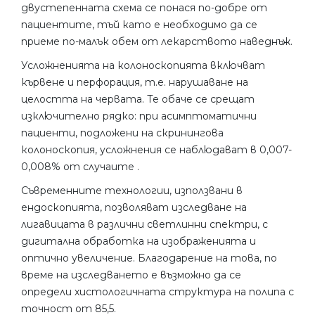
двустепенната схема се понася по-добре от
пациентите, тъй като е необходимо да се
приеме по-малък обем от лекарството наведнъж.
Усложненията на колоноскопията включват
кървене и перфорация, т.е. нарушаване на
целостта на червата. Те обаче се срещат
изключително рядко: при асимптоматични
пациенти, подложени на скринингова
колоноскопия, усложнения се наблюдават в 0,007-
0,008% от случаите .
Съвременните технологии, използвани в
ендоскопията, позволяват изследване на
лигавицата в различни светлинни спектри, с
дигитална обработка на изображенията и
оптично увеличение. Благодарение на това, по
време на изследването е възможно да се
определи хистологичната структура на полипа с
точност от 85,5.