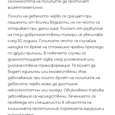
склонността на полипите да протичат
асимптоматично.
Полипи на дебелото черво се срещат при
пациенти от всички възрасти, но по-често се
откриват при зрели хора. Рискът от развитие
на тези доброкачествени тумори се увеличава
след 50 години. Полипите често са случайна
находка по време на стомашно-чревни прегледи
по други причини. В повечето случаи се
диагностицират едва след усложнения или
злокачествена трансформация. Те могат да
бъдат единични или множествени. Има
заболявания, при които броят на полипите на
дебелото черво може да достигне
няколкостотин или хиляди. Обикновено такива
заболявания са наследствени. Лечението се
провежда от специалисти в областта на
клиничната проктология, коремната хирургия и
онкологията.