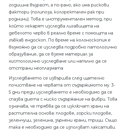
годишна възраст, а по-рано, ако има рискови
фактори (полипоза, колоректален рак при
роднини). Това е инструментален метод, при
който лекарят изследва лигавицата на
дебелото черво в реално време с помощта на
гъвкав ендоскоп. По време на колоноскопия е
възможно да се изследва подробно патологично
образувание, да се вземе материал за
хистологично изследване или напълно да се
отстрани неоплазмата
Изследването се извършва след щателно
почистване на червата от съдържимото му. 3-
5 дни преди изследването е необходимо да се
спазва диета с ниско съдържание на фибри. Това
означава, че трябва да се изключат храни на
растителна основа: плодове, горски плодове,
зеленчуци, зеленина, зърнени храни, трици. Също
така е необходимо да се използват лаксативи.