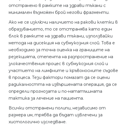
отстранено в рамките на здрави тъкани с
минимален възможен брой негови фрагменти.
Ако не се изключи наличието на ракови клетки в
образуванието, то се отстранява като един
блок в рамките на здрави тъкани, използвайки
метода на дисекция на субмукозния слой. Това е
необходимо за точна оценка на границите на
резекцията, степента на разпространение на
злокачествения процес в субмукозния слой и
участието на лимфните и кръвоносните съдове
в процеса. Тези фактори помагат да се оцени
радикалността на извършената операция, да се
определи прогнозата и по-нататъшната
тактика за лечение на пациента.
Всички отстранени полипи, независимо от
размера им, трябва да бъдат извлечени за
хистологично изследване.