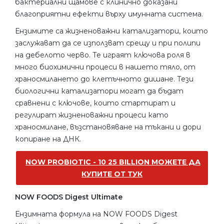
бактериални щамове с клинично доказани
благоприятни ефекти върху имунната система.
Ензимите са жизненоважни катализатори, които
заслужават да се използват срещу и при полипи
на дебелото черво. Те играят ключова роля в
много биохимични процеси в нашето тяло, от
храносмилането до клетъчното дишане. Тези
биологични катализатори могат да бъдат
сравнени с ключове, които стартират и
регулират жизненоважни процеси като
храносмилане, възстановяване на тъкани и дори
копиране на ДНК.
NOW PROBIOTIC - 10 25 BILLION МОЖЕТЕ ДА
КУПИТЕ ОТ ТУК
NOW FOODS Digest Ultimate
Ензимната формула на NOW FOODS Digest