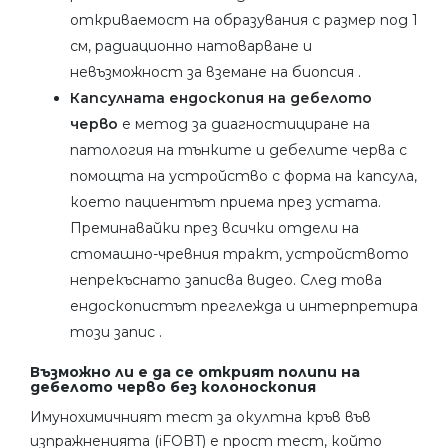
откриваемост на образувания с размер под 1
см, радиационно натоварване и
невъзможност за вземане на биопсия .
Капсулната ендоскопия на дебелото
черво
е метод за диагностициране на
патология на тънките и дебелите черва с
помощта на устройство с форма на капсула,
което пациентът приема през устата.
Преминавайки през всички отдели на
стомашно-чревния тракт, устройството
непрекъснато записва видео. След това
ендоскопистът преглежда и интерпретира
този запис .
Възможно ли е да се открият полипи на
дебелото черво без колоноскопия
Имунохимичният тест за окултна кръв във
изпражненията (iFOBT) е прост тест, който