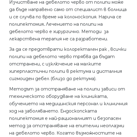
Изчистване на дебелото черво от полипи може
да бъде направено само от специалист в болница
и се случва по време на колоноскопия. Нарича се
полипектомия
.
Лечението на полипи на
дебелото черво е хирургично. Методи за
лекарствена терапия не са разработени.
За да се предотврати колоректален рак , всички
полипи на дебелото черво трябва да бъдат
отстранени, с изключение на малките
хиперпластични полипи в ректума и дисталния
сигмоиден дебел (близо до ректума).
Методът за отстраняване на полипи зависи от
техническото оборудване на клиниката,
обучението на медицинския персонал и клиничния
ход на заболяването. Ендоскопската
полипектомия е най-рационалният и безопасен
метод за отстраняване на епителни неоплазми
на дебелото черво. Когато възможностите на