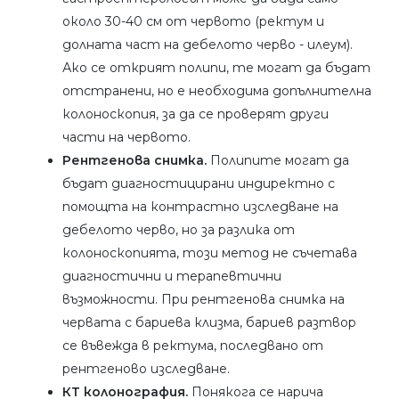
около 30-40 см от червото (ректум и
долната част на дебелото черво - илеум).
Ако се открият полипи, те могат да бъдат
отстранени, но е необходима допълнителна
колоноскопия, за да се проверят други
части на червото.
Рентгенова снимка.
Полипите могат да
бъдат диагностицирани индиректно с
помощта на контрастно изследване на
дебелото черво, но за разлика от
колоноскопията, този метод не съчетава
диагностични и терапевтични
възможности. При рентгенова снимка на
червата с бариева клизма, бариев разтвор
се въвежда в ректума, последвано от
рентгеново изследване.
КТ колонография.
Понякога се нарича