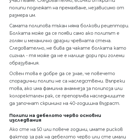
участваме. Следователно, всички открити
полипи подлежат на премахване, независимо от
размера им.
Самата полипова тъкан няма болкови рецептори.
Болката може да се появи само ако полипът е
голям и механично дразни чревната стена.
Следователно, не бива да чакате болката като
сигнал - тя може да не е налице дори при големи
образувания.
Освен това е добре да се знае, че повечето
спорадични полипи не са наследствени. Въпреки
това, ако има фамилна анамнеза за полипоза или
колоректален рак, се препоръчва наследниците
да започнат скрининг на 40-годишна възраст.
Полипи на дебелото черво основни
изследвания
Ако сте на 50 или повече години, имате рисков
фактор за рак на дебелото черво или сте имали