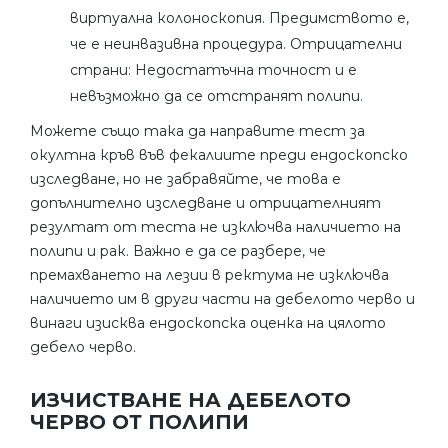
виртуална колоноскопия. Предимството е,
че е неинвазивна процедура. Отрицателни
страни: Недостатъчна точност и е
невъзможно да се отстранят полипи.
Можете също така да направите тест за
окултна кръв във фекалиите преди ендоскопско
изследване, но не забравяйте, че това е
допълнително изследване и отрицателният
резултат от теста не изключва наличието на
полипи и рак. Важно е да се разбере, че
премахването на лезии в ректума не изключва
наличието им в други части на дебелото черво и
винаги изисква ендоскопска оценка на цялото
дебело черво.
ИЗЧИСТВАНЕ НА ДЕБЕЛОТО
ЧЕРВО ОТ ПОЛИПИ