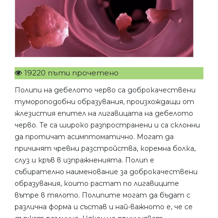
19220 пъти прочетено
Полипи на дебелото черво са доброкачествени
тумороподобни образувания, произхождащи от
жлезистия епител на лигавицата на дебелото
черво. Те са широко разпространени и са склонни
да протичат асимптоматично. Могат да
причинят чревни разстройства, коремна болка,
слуз и кръв в изпражненията. Полип е
събирателно наименование за доброкачествени
образувания, които растат по лигавиците
вътре в тялото. Полипите могат да бъдат с
различна форма и състав и най-важното е, че се