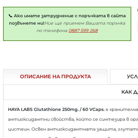
📞 Ако имате затруднение с поръчката в сайта
позвънете ни!
Ние ще приемем Вашата поръчка
по телефона
0887 599 268
ОПИСАНИЕ НА ПРОДУКТА
УСЛ
КАК 
HAYA LABS Glutathione 250mg. / 60 VCaps.
е хранителна
антиоксидантни свойства, който се синтезира в орг
цистеин. Освен антиоксидантната защита, глутат