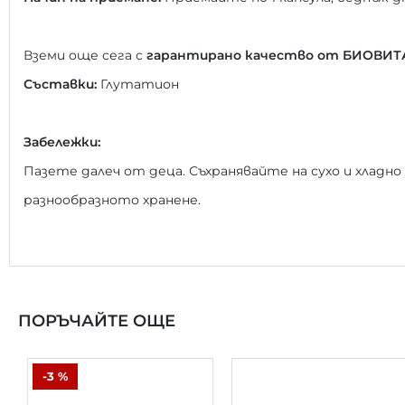
Вземи още сега с
гарантирано качество от БИОВИТА
Съставки:
Глутатион
Забележки:
Пазете далеч от деца. Съхранявайте на сухо и хладно
разнообразното хранене.
ПОРЪЧАЙТЕ ОЩЕ
-3 %