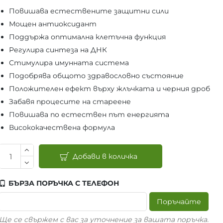
Повишава естествените защитни сили
Мощен антиоксидант
Поддържа оптимална клетъчна функция
Регулира синтеза на ДНК
Стимулира имунната система
Подобрява общото здравословно състояние
Положителен ефект върху жлъчката и черния дроб
Забавя процесите на стареене
Повишава по естествен път енергията
Висококачествена формула
Добави в количка
БЪРЗА ПОРЪЧКА С ТЕЛЕФОН
Поръчайте
Ще се свържем с вас за уточнение за вашата поръчка.