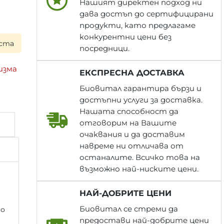
Нашият директен подход ни
дава достъп до сертифицирани
продукти, като предлагаме
конкурентни цени без
а следващия работен ден при поръчка до 17:00 ч. ▪ Всяка
посредници.
изма
ЕКСПРЕСНА ДОСТАВКА
Биовитал гарантира бързи и
достъпни услуги за доставка.
Нашата способност да
отговорим на Вашите
очаквания и да доставим
навреме ни отличава от
останалите. Всичко това на
възможно най-ниските цени.
НАЙ-ДОБРИТЕ ЦЕНИ
Биовитал се стреми да
то
предостави най-добрите цени