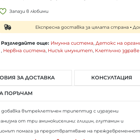
Запази в любими
Експресна доставка за цялата страна ▪ Доставка н
Разгледайте още:
Имунна система
,
Детокс на орган
,
Нервна система
,
Нисък имунитет
,
Клетъчно здраве
ОВИЯ ЗА ДОСТАВКА
КОНСУЛТАЦИЯ
ДА ПОРЪЧАМ
 добавка вътреклетъчен трипептид с изразени
анизма от три аминокиселини: глицин, глутамин и
ионът помага за предотвратяване на преждевременно