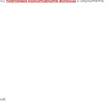
си,
подпомага когнитивните функции
и имунитета .
роб