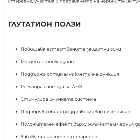
стареене, участва в предаването на нервните импул
ГЛУТАТИОН ПОЛЗИ
Повишава естествените защитни сили
Мощен антиоксидант
Поддържа оптимална клетъчна функция
Регулира синтеза на ДНК
Стимулира имунната система
Подобрява общото здравословно състояние
Положителен ефект върху жлъчката и черния д
Забавя процесите на стареене