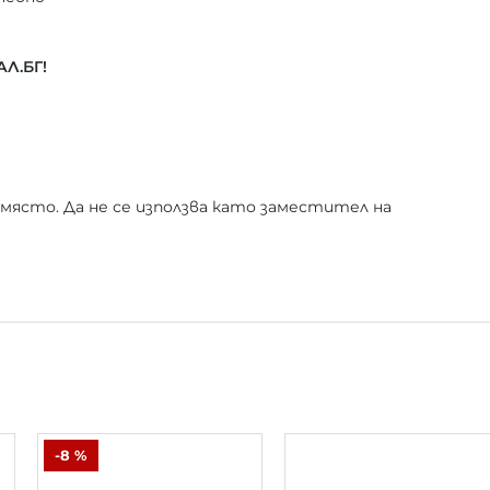
Л.БГ!
 място. Да не се използва като заместител на
-8 %