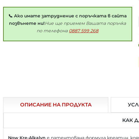
📞 Ако имате затруднение с поръчката в сайта
позвънете ни!
Ние ще приемем Вашата поръчка
по телефона
0887 599 268
Експр
ОПИСАНИЕ НА ПРОДУКТА
УСЛ
КАК 
Now Kre-Alkalyn
е патентована формула креатин, коя