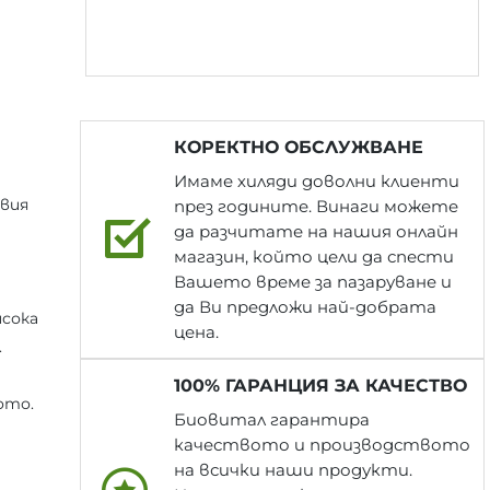
КОРЕКТНО ОБСЛУЖВАНЕ
Имаме хиляди доволни клиенти
вия
през годините. Винаги можете
да разчитате на нашия онлайн
магазин, който цели да спести
Вашето време за пазаруване и
да Ви предложи най-добрата
исока
цена.
.
100% ГАРАНЦИЯ ЗА КАЧЕСТВО
ото.
Биовитал гарантира
качеството и производството
на всички наши продукти.