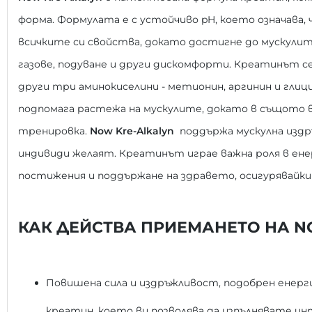
форма. Формулата е с устойчиво pH, което означава, ч
всичките си свойства, докато достигне до мускулит
газове, подуване и други дискомфорти. Креатинът 
други три аминокиселини - метионин, аргинин и глиц
подпомага растежа на мускулите, докато в същото в
тренировка.
Now Kre-Alkalyn
поддържа мускулна издр
индивиди желаят. Креатинът играе важна роля в ен
постижения и поддържане на здравето, осигурявайки 
КАК ДЕЙСТВА ПРИЕМАНЕТО НА NO
Повишена сила и издръжливост, подобрен енерг
креатин, което ви позволява да изпълнявате и