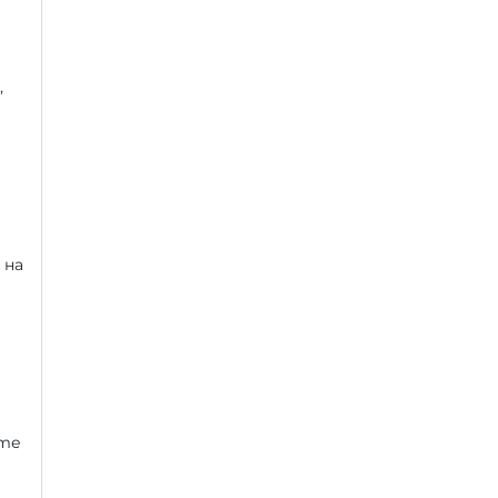
,
 на
ите