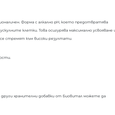
 бионаличен. Форма с алкално pH, което предотвратява
скулните клетки. Това осигурява максимално усвояване 
 се стремят към високи резултати.
ности.
 други хранителни добавки от Биовитал можете да