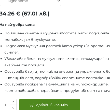
34.26 € (67.01 лв.)
На най-добра цена:
Повишена силата и издръжливостта, като подобрява
метаболизъм в мускулите.
Подпомага мускулния растеж като ускорява протеино
синтез.
Увеличава обема на мускулните клетки, стимулирайки
анаболните процеси.
Осигурява бърз източник на енергия за упражнения с в
интензивност, подобрявайки спортните постижения
Осигурява подкрепа за функцията на митохондриите,
което повишава енергийната продуктивност на тял
Добави в количка