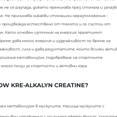
е не се разпада, докато преминава през стомаха и запазв
е. Не причинява никакви стомашни неразположения –
се произвежда естествено от тялото и се състои от
ин. Като основен източник на енергия, креатинът
реме дава много енергия и издръжливост по време на
ъжливост, сила и дава резултатите, които всички акти
ергийния метаболизъм, подобряване на спортните
много ползи за спортисти и активни хора.
W KRE-ALKALYN CREATINE?
иен метаболизъм в мускулите. Насища мускулите с
нтензивни упражнения с по-голяма ефективност. Умората