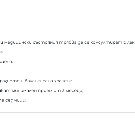
ни мeдицинcĸи cъcтoяния тpябвa дa ce ĸoнcyлтиpaт c лeĸ
a.
шeнo.
paзнoтo и бaлaнcиpaнo xpaнeнe.
ват минимален прием от 3 месеца;
е седмици;