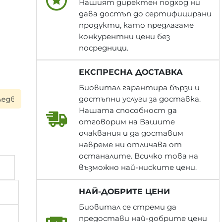
Нашият директен подход ни
дава достъп до сертифицирани
продукти, като предлагаме
конкурентни цени без
посредници.
ЕКСПРЕСНА ДОСТАВКА
Биовитал гарантира бързи и
достъпни услуги за доставка.
работен ден при поръчка до 17:00 ч. ▪ Всяка пратка път
Нашата способност да
отговорим на Вашите
очаквания и да доставим
навреме ни отличава от
останалите. Всичко това на
възможно най-ниските цени.
НАЙ-ДОБРИТЕ ЦЕНИ
Биовитал се стреми да
предостави най-добрите цени