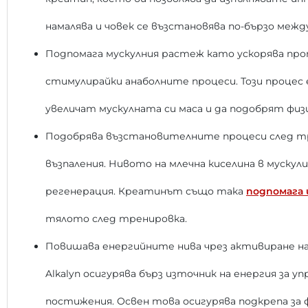
намалява и човек се възстановява по-бързо меж
Подпомага мускулния растеж като ускорява про
стимулирайки анаболните процеси. Този процес
увеличат мускулната си маса и да подобрят физ
Подобрява възстановителните процеси след тре
възпаления. Нивото на млечна киселина в мускул
регенерация. Креатинът също така
подпомага
тялото след тренировка.
Повишава енергийните нива чрез активиране на
Alkalyn осигурява бърз източник на енергия за
постижения. Освен това осигурява подкрепа за