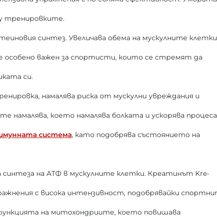
ду тренировките.
теиновия синтез. Увеличава обема на мускулните клетки
 е особено важен за спортисти, които се стремят да
иката си.
нировка, намалява риска от мускулни увреждания и
ите намалява, което намалява болката и ускорява процеса
 имунната система
, като подобрява състоянието на
 синтеза на АТФ в мускулните клетки. Креатинът Kre-
 упражнения с висока интензивност, подобрявайки спортн
 функцията на митохондриите, което повишава