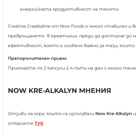
енергийната продуктивност на тялото.
Creatine Crealkaline от Now Foods е много стабилен и
превръщането в креатинин, преди да достигне до му
ефективност, което е особено важно за тези, които
Препоръчителен прием:
Приемайте по 2 капсули 2-4 пъти на ден с много теч
NOW KRE-ALKALYN МНЕНИЯ
Отзиви на хора, които са използвали
Now Kre-Alkalyn
и
откриете
ТУК