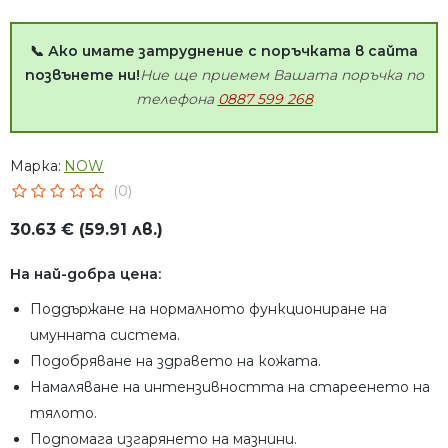
📞 Ако имате затруднение с поръчката в сайта
позвънете ни!
Ние ще приемем Вашата поръчка по
телефона
0887 599 268
Марка:
NOW
(0)
30.63 € (59.91 лв.)
На най-добра цена:
Поддържане на нормалното функциониране на
имунната система.
Подобряване на здравето на кожата.
Намаляване на интензивността на стареенето на
тялото.
Подпомага изгарянето на мазнини.