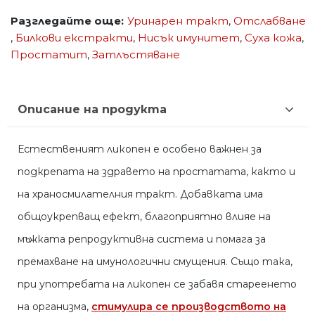
Разгледайте още:
Уринарен тракт
,
Отслабване
,
Билкови екстракти
,
Нисък имунитет
,
Суха кожа
,
Простатит
,
Затлъстяване
Описание на продукта
Естественият ликопен е особено важнен за
подкрепата на здравето на простатата, както и
на храносмилателния тракт. Добавката има
общоукрепващ ефект, благоприятно влияе на
мъжката репродуктивна система и помага за
премахване на имунологични смущения. Също така,
при употребата на ликопен се забавя стареенето
на организма,
стимулира се производството на