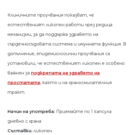
Клиничните проучвания показват, че
естественият ликопен работи чрез редица
механизми, за да поддържа здравето на
сърдечносъдовата система и имунната функция. В
допълнение, епидемиологични проучвания са
установили, че естественият ликопен е особено
важнен за
подкрепата на здравето на
простатата,
както и на храносмилателния
тракт.
Начин на употреба:
Приемайте по 1 капсула
дневно с храна
Съставки:
ликопен