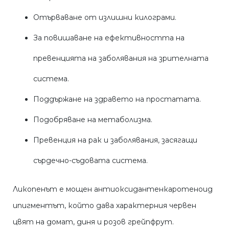
Отърваване от излишни килограми.
За повишаване на ефективността на
превенцията на заболявания на зрителната
система.
Поддържане на здравето на простатата.
Подобряване на метаболизма.
Превенция на рак и заболявания, засягащи
сърдечно-съдовата система.
Ликопенът е мощен антиоксидантенкаротеноид
ипигментът, който дава характерния червен
цвят на домат, диня и розов грейпфрут.