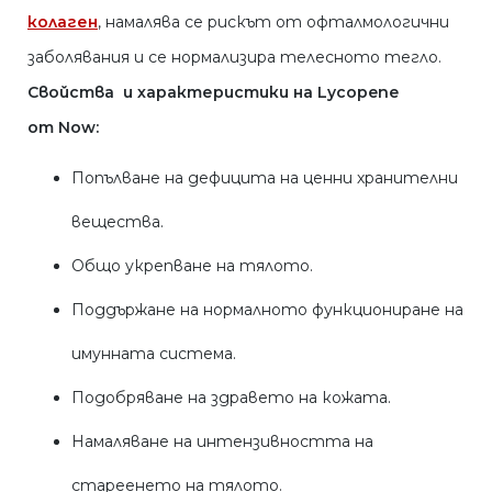
колаген
, намалява се рискът от офталмологични
заболявания и се нормализира телесното тегло.
Свойства и характеристики на Lycopene
от
Now
:
Попълване на дефицита на ценни хранителни
вещества.
Общо укрепване на тялото.
Поддържане на нормалното функциониране на
имунната система.
Подобряване на здравето на кожата.
Намаляване на интензивността на
стареенето на тялото.