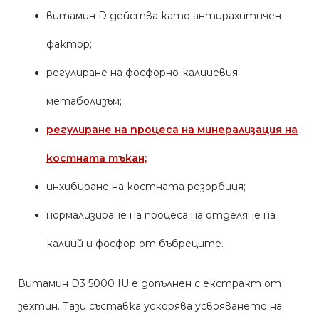
витамин D действа като антирахитичен
фактор;
регулиране на фосфорно-калциевия
метаболизъм;
регулиране на процеса на минерализация на
костната тъкан;
инхибиране на костната резорбция;
нормализиране на процеса на отделяне на
калций и фосфор от бъбреците.
Витамин D3 5000 IU е допълнен с екстракт от
зехтин. Тази съставка ускорява усвояването на