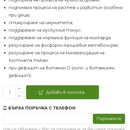
подобрява на процеса на кръвосъсирване;
подпомага процеса на растеж и развитие (особено
при деца);
стимулиране на имунитета;
поддържане на мускулния тонус;
поддържане на нормална функция на миокарда;
регулиране на фосфорно-калциевия метаболизъм;
регулиране на процеса на минерализация на
костната тъкан;
при дефицит на витамин D (хипо- и витаминен
дефицит);
Добави в количка
БЪРЗА ПОРЪЧКА С ТЕЛЕФОН
Поръчайте
Ще се свържем с вас за уточнение за вашата поръчка.