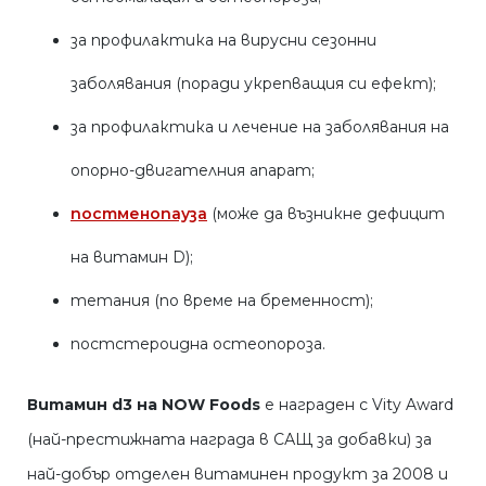
за профилактика на вирусни сезонни
заболявания (поради укрепващия си ефект);
за профилактика и лечение на заболявания на
опорно-двигателния апарат;
постменопауза
(може да възникне дефицит
на витамин D);
тетания (по време на бременност);
постстероидна остеопороза.
Витамин d3 на NOW Foods
е награден с Vity Award
(най-престижната награда в САЩ за добавки) за
най-добър отделен витаминен продукт за 2008 и