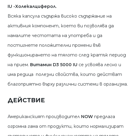
IU -Холекалциферол.
Всяка капсула съдържа високо съдържание на
активния компонент, което ви позволява да
намалите честотата на употреба и да
постигнете положителни промени във
функционирането на тялото след кратък период
на прием.
Витамин D3 5000 IU
се усвоява лесно и
има редица полезни свойства, които действат
благоприятно върху различни системи в организма.
ДЕЙСТВИЕ
Американският производител
NOW
предлага
огромна гама от продукти, които нормализират