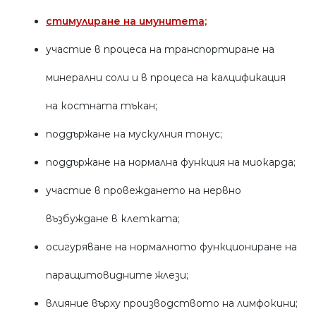
стимулиране на имунитета;
участие в процеса на транспортиране на
минерални соли и в процеса на калцификация
на костната тъкан;
поддържане на мускулния тонус;
поддържане на нормална функция на миокарда;
участие в провеждането на нервно
възбуждане в клетката;
осигуряване на нормалното функциониране на
паращитовидните жлези;
влияние върху производството на лимфокини;