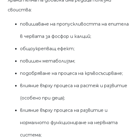
Хранителната добавка има редица полезни
своиства:
повишаване на пропускливостта на епитела
в червата за фосфор и калций;
общоукрепващ ефект;
повишен метаболизъм;
подобряване на процеса на кръвосъсирване;
влияние върху процеса на растеж и развитие
(особено при деца);
влияние върху процеса на развитие и
нормалното функциониране на нервната
система;