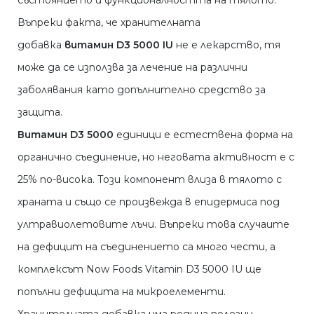
състоянието и функционалността на тялото.
Въпреки факта, че хранителната
добавка
витамин D3 5000 IU
не е лекарство, тя
може да се използва за лечение на различни
заболявания като допълнително средство за
защита.
Витамин D3 5000
единици е естествена форма на
органично съединение, но неговата активност е с
25% по-висока. Този компонент влиза в тялото с
храната и също се произвежда в епидермиса под
ултравиолетовите лъчи. Въпреки това случаите
на дефицит на съединението са много чести, а
комплексът Now Foods Vitamin D3 5000 IU ще
попълни дефицита на микроелементи.