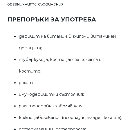
органичните съединения.
ПРЕПОРЪКИ ЗА УПОТРЕБА
дефицит на витамин D (хипо- и витаминен
дефицит);
туберкулоза, която засяга кожата и
костите;
рахит;
имунодефицитни състояния;
рахитоподобни заболявания;
кожни заболявания (псориазис, младежко акне);
остеомалация и остеопороза;