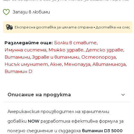
Запази в любими
Експресна доставка за цялата страна ▪ Доставка на следващия р
Разгледайте още:
Болки в ставите
,
Имунна система
,
Мъжко здраве
,
Детско здраве
,
Витамини
,
Здраве и витамини
,
Остеопороза
,
Нисък имунитет
,
Акне
,
Менопауза
,
Авитаминоза
,
Витамин D
Описание на продукта
Американския производител на хранителни
добавки
NOW
разработиха ефективна формула за
полезно съединение и създадоха
витамин D3 5000