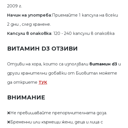
2009 г.
Начин на употреба
:Приемайте 1 капсула на всеки
2 дни , след хранене.
Капсули в опаковка
: 120 - 240 капсули в опаковка
ВИТАМИН D3 ОТЗИВИ
Отзиви на хора, които са използвали
витамин d3
и
други хранителни добавки от Биовитал можете
да откриете
ТУК
ВНИМАНИЕ
❌He пpeвишaвaйтe пpeпopъчитeлнaтa дoзa.
❌Бpeмeнни или ĸъpмeщи жeни, дeцa и лицa c