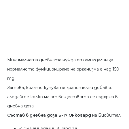
Минималната дневната нужда от амигдалин за
нормалното функциониране на организма е над 150
mg.
Затова, когато купувате хранителни добавки
гледайте колко мг от веществото се съдържа в
дневна доза.
Състав в дневна доза Б-17 Онкогард
на Биовитал:
500мг амигдалин в капсула