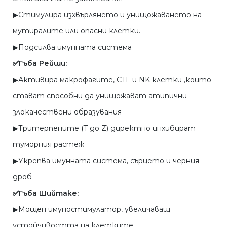
▶︎Стимулира изхвърлянето и унищожаването на
мутиралите или опасни клетки.
▶︎Подсилва имунната система
✅Гъба Рейши:
▶︎Активира макрофагите, CTL и NK клетки ,които
стават способни да унищожават атипични
злокачествени образувания
▶︎Тритерпените (T до Z) директно инхибират
туморния растеж
▶︎Укрепва имунната система, сърцето и черния
дроб
✅Гъба Шийтаке:
▶︎Мощен имуностимулатор, увеличаващ
устойчивостта на клетките