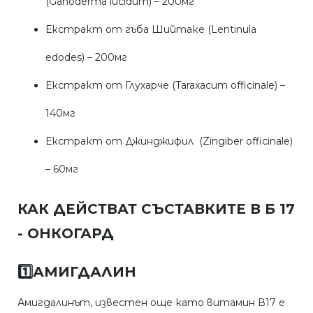
(Ganoderma lucidum) – 200мг
Екстракт от гъба Шийтаке (Lentinula
edodes) – 200мг
Екстракт от Глухарче (Taraxacum officinale) –
140мг
Екстракт от Джинджифил (Zingiber officinale)
– 60мг
КАК ДЕЙСТВАТ СЪСТАВКИТЕ В Б 17
- ОНКОГАРД
1️⃣
АМИГДАЛИН
Амигдалинът, известен още като витамин В17 е