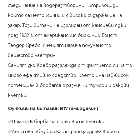
съединение на водоразтворими нитрилоциди,
които са нетоксични и с високо съдържание на
захар. Този витамин е изолиран от кайсиеви ядки
през 1952 г. от американския биохимик Ернст
Теодор Кребс. Ученият нарича полученото
вещество лаетрил.
Самият д-р Кребс разглежда откритието си като
много ефективно средство, което има най-висок
потенциал в борбата с различни тумори и ракови
клетки.
Функции на витамин В17 (амигдалин)
✅Помага в борбата с раковите клетки
✅Действа обезболяващо, ранозаздравяващо и