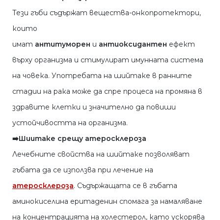
Тези гъби съдържат вещества-онкопротектори,
които
имат
антитуморен
и
антиоксидантен
ефект
върху организма и стимулират имунната система
на човека. Употребата на шийтаке в ранните
стадии на рака може да спре процеса на промяна в
здравите клетки и значително да повиши
устойчивостта на организма.
➡️Шиитаке срещу атеросклероза
Лечебните свойства на шийтаке позволяват
гъбата да се използва при лечение на
атеросклероза
. Съдържащата се в гъбата
аминокиселина еритаденин спомага за намаляване
на концентрацията на холестерол, като ускорява