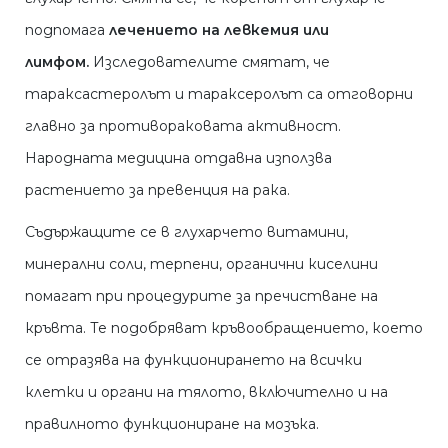
подпомага
лечението на левкемия или
лимфом.
Изследователите смятат, че
тараксастеролът и тараксеролът са отговорни
главно за противораковата активност.
Народната медицина отдавна използва
растението за превенция на рака.
Съдържащите се в глухарчето витамини,
минерални соли, терпени, органични киселини
помагат при процедурите за пречистване на
кръвта. Те подобряват кръвообращението, което
се отразява на функционирането на всички
клетки и органи на тялото, включително и на
правилното функциониране на мозъка.