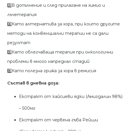
3️⃣В допълнение и след прилагане на химио и
лъчетерапия
4️⃣Като алтернатива за хора, при които другите
методи на конвенциални терапии не са дали
резултат
5️⃣Като облегчаваща терапия при онкологични
проблеми в много напреднал стадий
6️⃣Като полезна грижа за хора в ремисия
Състав в дневна доза:
Екстракт от кайсиеви ядки (Амигдалин 98%)
– 500мг
Екстракт от червена гъба Рейши