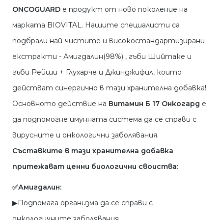
ONCOGUARD
е продукт от ново поколение на
марката BIOVITAL. Нашите специалисти са
подбрали най-чистите и високостандартизирани
екстракти - Амигдалин(98%) , гъби Шийтаке и
гъби Рейши + Глухарче и Джинджифил, които
действат синергично в тази хранителна добавка!
Основното действие на
Витамин Б 17 Онкогард
е
да подпомогне имунната система да се справи с
вирусните и онкологични заболявания.
Съставките в тази хранителна добавка
притежават ценни биологични своиства:
✅Амигдалин:
▶︎Подпомага организма да се справи с
онкологичните заболявания