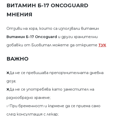
ВИТАМИН Б-17 ONCOGUARD
МНЕНИЯ
Отзиви на хора, които са използвали витамин
Витамин Б-17 Oncoguard
и други хранителни
добавки от Биовитал можете да откриете
ТУК
ВАЖНО
❌Да не се превишава препоръчителната дневна
доза;
❌Да не се употребява като заместител на
разнообразно хранене;
✅При бременност и кърмене да се приема само
след консултация с лекар;