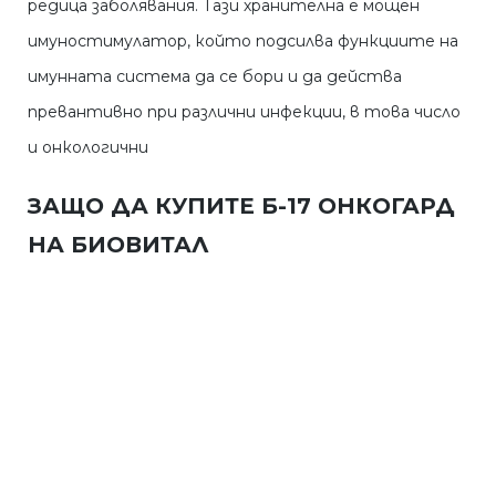
редица заболявания. Тази хранителна е мощен
имуностимулатор, който подсилва функциите на
имунната система да се бори и да действа
превантивно при различни инфекции, в това число
и онкологични
ЗАЩО ДА КУПИТЕ Б-17 ОНКОГАРД
НА БИОВИТАЛ