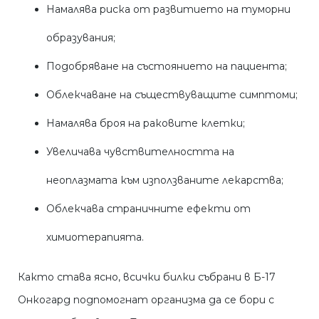
Намалява риска от развитието на туморни
образувания;
Подобряване на състоянието на пациента;
Облекчаване на съществуващите симптоми;
Намалява броя на раковите клетки;
Увеличава чувствителността на
неоплазмата към използваните лекарства;
Облекчава страничните ефекти от
химиотерапията.
Както става ясно, всички билки събрани в Б-17
Онкогард подпомогнат организма да се бори с