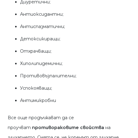
Диуретични;
Антиоксидантни;
Антиспазматични;
Детоксикиращи;
Отхрачващи;
Хиполипидемични;
Противовъзпалителни;
Успокояващи;
Антимикробни
Все още продължават да се
проучват
противораковите свойства
на
глухарчето. Смята се, че коренът от глухарче