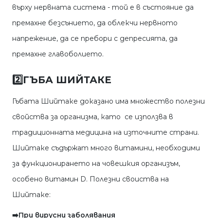
върху нервната система - той е в състояние да
премахне безсънието, да облекчи нервното
напрежение, да се пребори с депресията, да
премахне главоболието.
2️⃣
ГЪБА ШИЙТАКЕ
Гъбата Шийтаке доказано има множество полезни
свойства за организма, като се използва в
традиционната медицина на източните страни.
Шийтаке съдържат много витамини, необходими
за функционирането на човешкия организъм,
особено витамин D. Полезни своиства на
Шийтаке:
➡️При вирусни заболявания