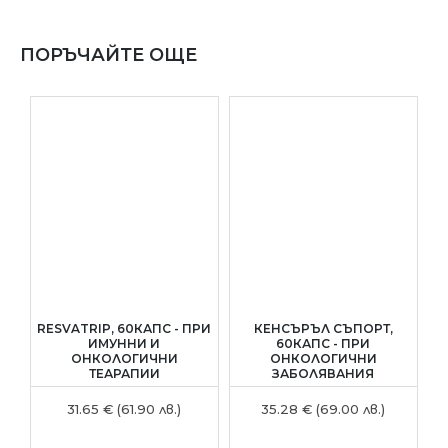
ПОРЪЧАЙТЕ ОЩЕ
RESVATRIP, 60КАПС - ПРИ
КЕНСЪРЪЛ СЪПОРТ,
ИМУННИ И
60КАПС - ПРИ
К
ОНКОЛОГИЧНИ
ОНКОЛОГИЧНИ
ТЕАРАПИИ
ЗАБОЛЯВАНИЯ
31.65 € (61.90 лв.)
35.28 € (69.00 лв.)