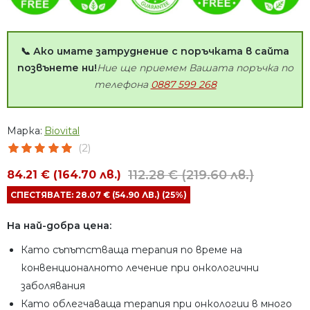
📞 Ако имате затруднение с поръчката в сайта
позвънете ни!
Ние ще приемем Вашата поръчка по
телефона
0887 599 268
Марка:
Biovital
(2)
112.28 € (219.60 лв.)
84.21 € (164.70 лв.)
СПЕСТЯВАТЕ: 28.07 € (54.90 ЛВ.) (25%)
На най-добра цена:
Като съпътстваща терапия по време на
конвенционалното лечение при онкологични
заболявания
Като облегчаваща терапия при онкологии в много