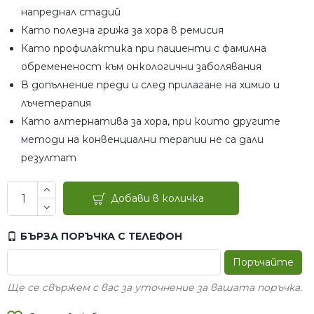
напреднал стадий
Като полезна грижа за хора в ремисия
Като профилактика при пациенти с фамилна
обремененост към онкологични заболявания
В допълнение преди и след прилагане на химио и
лъчетерапия
Като алтернатива за хора, при които другите
методи на конвенциални терапии не са дали
резултат
Добави в количка
БЪРЗА ПОРЪЧКА С ТЕЛЕФОН
Поръчайте
Ще се свържем с вас за уточнение за вашата поръчка.