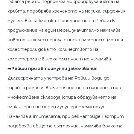
Гъбата рейши подпомага микроциркулацията на
кръвта, подобрява храненето на мозъка, сърдечния
мускул, всяка клетка. Приемането на Рейши в
продължение на един месец значително намалява
нивото на холестерола с ниска плътност (лошия
холестерол), докато количеството на
холестерола с висока плътност не намалява.
➡️Рейши при автоимунни заболявания
Дългосрочната употреба на Рейши води до
трайна ремисия в състоянието на пациента при
множествена склероза (спира образуването на
плаки), при системен лупус еритематозус
намалява антителата, при ревматоиден артрит
подобрява общото състояние, намалява болката.