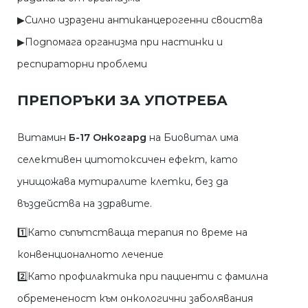
▶︎Силно изразени антиканцерогенни своиства
▶︎Подпомага организма при настинки и
респираторни проблеми
ПРЕПОРЪКИ ЗА УПОТРЕБА
Витамин
Б-17 Онкогард
на Биовитал има
селективен цитотоксичен ефект, като
унищожава мутиралите клетки, без да
въздейства на здравите.
1️⃣Като съпътстваща терапия по време на
конвенционалното лечение
2️⃣Като профилактика при пациенти с фамилна
обремененост към онкологични заболявания