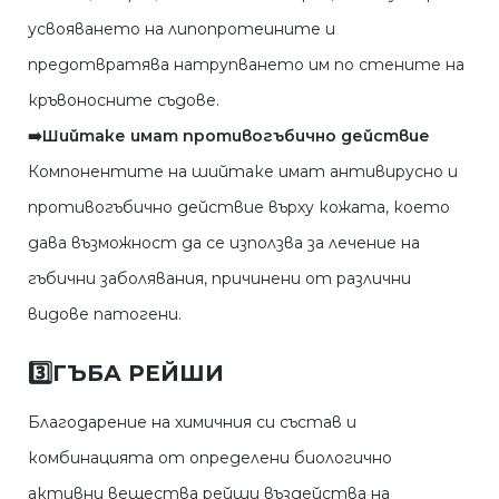
усвояването на липопротеините и
предотвратява натрупването им по стените на
кръвоносните съдове.
➡️Шийтаке имат противогъбично действие
Компонентите на шийтаке имат антивирусно и
противогъбично действие върху кожата, което
дава възможност да се използва за лечение на
гъбични заболявания, причинени от различни
видове патогени.
3️⃣
ГЪБА РЕЙШИ
Благодарение на химичния си състав и
комбинацията от определени биологично
активни вещества рейши въздейства на