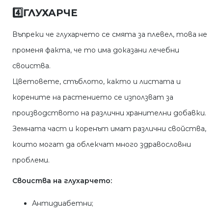
4️⃣
ГЛУХАРЧЕ
Въпреки че глухарчето се смята за плевел, това не
променя факта, че то има доказани лечебни
своиства.
Цветовете, стъблото, както и листата и
корените на растението се използват за
производството на различни хранителни добавки.
Земната част и коренът имат различни свойства,
които могат да облекчат много здравословни
проблеми.
Своиства на глухарчето:
Антидиабетни;