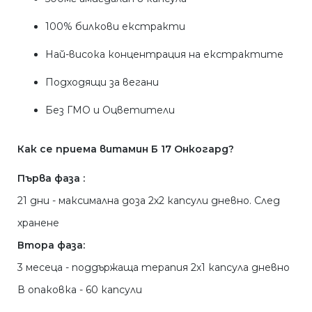
100% билкови екстракти
Най-висока концентрация на екстрактите
Подходящи за вегани
Без ГМО и Оцветители
Как се приема витамин Б 17 Онкогард?
Първа фаза :
21 дни - максимална доза 2х2 капсули дневно. След
хранене
Втора фаза:
3 месеца - поддържаща терапия 2х1 капсула дневно
В опаковка - 60 капсули