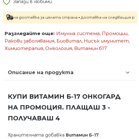
Запази в любими
оставка за цялата страна ▪ Доставка на следващия работен ден пр
Разгледайте още:
Имунна система
,
Промоции
,
Ракови заболявания
,
Биовитал
,
Нисък имунитет
,
Химиотерапия
,
Онкология
,
Витамин б17
Описание на продукта
КУПИ ВИТАМИН Б-17 ОНКОГАРД
НА ПРОМОЦИЯ. ПЛАЩАШ 3 -
ПОЛУЧАВАШ 4
Хранителната добавка
Витамин Б-17