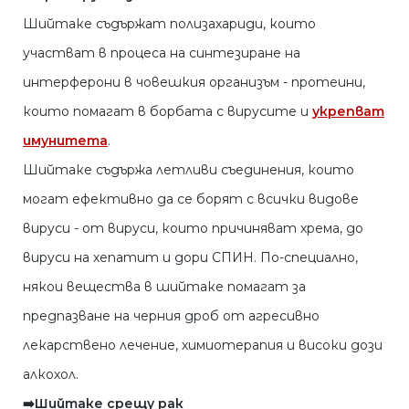
Шийтаке съдържат полизахариди, които
участват в процеса на синтезиране на
интерферони в човешкия организъм - протеини,
които помагат в борбата с вирусите и
укрепват
имунитета
.
Шийтаке съдържа летливи съединения, които
могат ефективно да се борят с всички видове
вируси - от вируси, които причиняват хрема, до
вируси на хепатит и дори СПИН. По-специално,
някои вещества в шийтаке помагат за
предпазване на черния дроб от агресивно
лекарствено лечение, химиотерапия и високи дози
алкохол.
➡️Шийтаке срещу рак