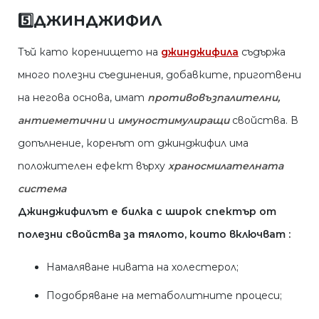
5️⃣
ДЖИНДЖИФИЛ
Тъй като коренището на
джинджифила
съдържа
много полезни съединения, добавките, приготвени
на негова основа, имат
противовъзпалителни,
антиеметични
и
имуностимулиращи
свойства. В
допълнение, коренът от джинджифил има
положителен ефект върху
храносмилателната
система
Джинджифилът е билка с широк спектър от
полезни свойства за тялото, които включват :
Намаляване нивата на холестерол;
Подобряване на метаболитните процеси;