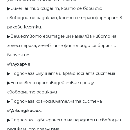
▶︎Силен антиоксидант, който се бори със
свободните радикали, които се трансформират в
ракови клетки.
▶︎Веществото еритаденин намалява нивото на
холестерола, лечебните фитонциди се борят с
вирусите.
✅Глухарче:
▶︎Подпомага имунната и кръвоносната система
▶︎Естесвено противодействие срещу
свободните радикали
▶︎Подпомага храносмилателната система
✅Джинджифил:
▶︎Подпомага извеждането на паразити и свободни
радикали от организма