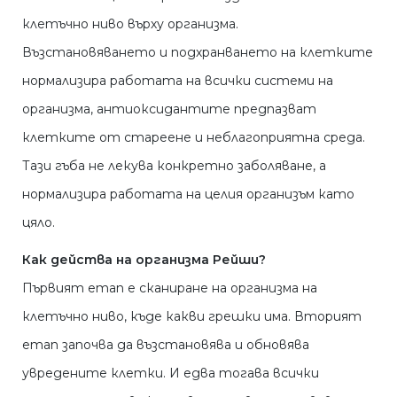
клетъчно ниво върху организма.
Възстановяването и подхранването на клетките
нормализира работата на всички системи на
организма, антиоксидантите предпазват
клетките от стареене и неблагоприятна среда.
Тази гъба не лекува конкретно заболяване, а
нормализира работата на целия организъм като
цяло.
Как действа на организма Рейши?
Първият етап е сканиране на организма на
клетъчно ниво, къде какви грешки има. Вторият
етап започва да възстановява и обновява
увредените клетки. И едва тогава всички