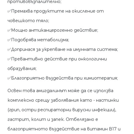
противовъзпалително;
✅Премахва продуктите на окисление от
човешкото тяло;
✅Мощно антиканцерогенно действие;
✅Подобрява метаболизма;
✅Допринася за укрепване на имунната система;
✅Превантивно действие при онкологични
образувания;
✅Благоприятно въздейства при химиотерапия;
Освен това амигдалинът може да се използва
комплексно срещу заболявания като - настинки
(грип, остри респираторни вирусни инфекции),
гастрит, колит и запек. Отбелязано е
благоприятното въздействие на витамин В17 и