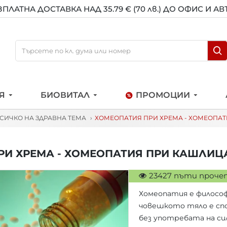
ЗПЛАТНА ДОСТАВКА НАД 35.79 € (70 лв.) ДО ОФИС И А
Я
БИОВИТАЛ
ПРОМОЦИИ
 ВСИЧКО НА ЗДРАВНА ТЕМА
ХОМЕОПАТИЯ ПРИ ХРЕМА - ХОМЕОПАТИ
И ХРЕМА - ХОМЕОПАТИЯ ПРИ КАШЛИЦА
23427 пъти проче
Хомеопатия е философ
човешкото тяло е спо
без употребата на си