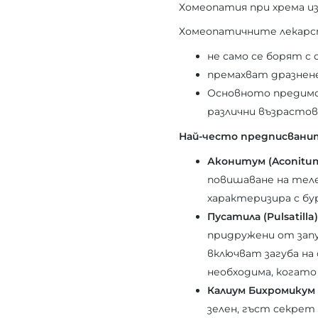
Хомеопатия при хрема и
Хомеопатичните лекарств
не само се борят с 
премахват дразнене
Основното предимст
различни възрастов
Най-често предписванит
Аконитум (Aconitu
повишаване на теле
характеризира с бу
Пусатила (Pulsatilla)
придружени от запу
включват загуба на
необходима, когато
Калиум Бихромикум 
зелен, гъст секрет 