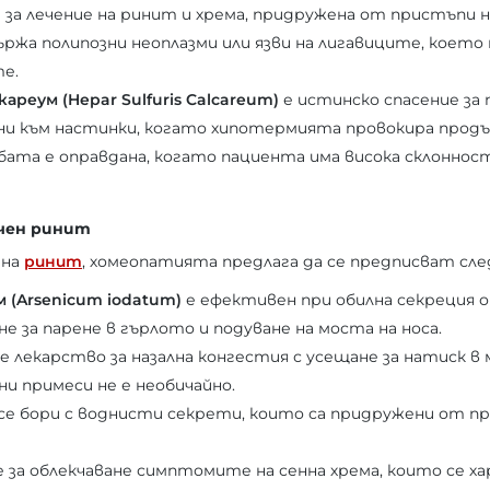
 за лечение на ринит и хрема, придружена от пристъпи н
ржа полипозни неоплазми или язви на лигавиците, което 
е.
ареум (Hepar Sulfuris Calcareum)
е истинско спасение за 
и към настинки, когато хипотермията провокира продъ
ата е оправдана, когато пациента има висока склонност
чен ринит
 на
ринит
, хомеопатията предлага да се предписват сл
 (Arsenicum iodatum)
е ефективен при обилна секреция 
ане за парене в гърлото и подуване на моста на носа.
е лекарство за назална конгестия с усещане за натиск в 
ни примеси не е необичайно.
се бори с воднисти секрети, които са придружени от пр
 за облекчаване симптомите на сенна хрема, които се 