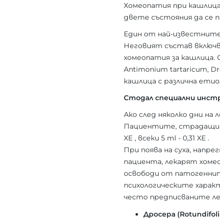
Хомеопатия при кашлица 
двете състояния да се 
Един от най-известните
Неговият състав включва
хомеопатия за кашлица. Със
Antimonium tartaricum, D
кашлица с различна етио
Стодал специални инст
Ако след няколко дни на 
Пациентите, страдащи от
XE , всеки 5 ml - 0,31 XE .
При поява на суха, напр
пациента, лекарят хомео
освободи от патогенните
психологическите харак
често предписваните ле
Дросера (Rotundifoli