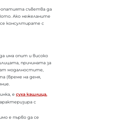
меопатията съветва да
вото. Ако нежеланите
 се консултирате с
да има опит и високо
шлицата, причината за
ират модалностите,
а (време на деня,
ние.
инка, е
суха кашлица.
характеризира с
имо е първо да се