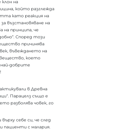
 клон на
цина, който разглежда
тта като реакция на
за възстановяване на
а на принципа, че
добно“. Според този
вещество причинява
век, въвеждането на
 вещество, което
а най-добрите
!
рактикували в Древна
ци“. Парацелз също е
ето разболява човек, го
 върху себе си, че след
и пациенти с малария.