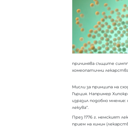
причинява същите симпто
хомеопатични лекарства 
Мисли за принципа на сх
Гърция. Например Хипокр
изразил подобно мнение: 
лекува“.
През 1776 г. немският лек
прием на хинин (лекарст