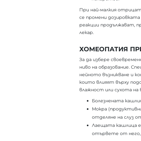
При най-малкия отрицат
се промени дозировката
реакции продължават, п
лекар.
ХОМЕОПАТИЯ ПР
За да избере своевремен
ниво на образование. С
нейното възникване и к
които влияят върху под
влажност или сухота на 
Болезнената кашлиц
Мокра (продуктивна
отделяне на слуз о
Лаещата кашлица е в
отървете от него,