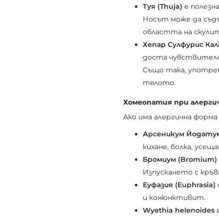
Туя (Thuja)
е полезна
Носът може да съдъ
областта на скулит
Хепар Сулфурис Калк
доста чувствителн
Също така, употреб
тялото.
Хомеопатия при алерги
Ако има алергична форма
Арсеникум Йодатум
кихане, болка, усещ
Бромиум (Bromium)
Изпускането с кръв
Еуфазия (Euphrasia)
и конюнктивит.
Wyethia helenoides
е