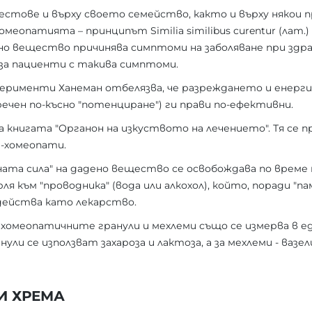
стове и върху своето семейство, както и върху някои п
омеопатията – принципът Similia similibus curentur (лат.
ено вещество причинява симптоми на заболяване при здра
 за пациенти с такива симптоми.
перименти Ханеман отбелязва, че разреждането и енерг
ечен по-късно "потенциране") ги прави по-ефективни.
ва книгата "Органон на изкуството на лечението". Тя се п
и-хомеопати.
ената сила" на дадено вещество се освобождава по време 
рля към "проводника" (вода или алкохол), който, поради "
 действа като лекарство.
омеопатичните гранули и мехлеми също се измерва в еди
нули се използват захароза и лактоза, а за мехлеми - вазе
И ХРЕМА