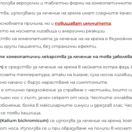
зползва аерозолни и таблетни форми на хомеопатичните
а, използвани за лечение на хрема имат следните каче
основната причина, но и
повишават имунитета
;
то на носната лигавица и алергични реакции.
во на хомеопатията за лечение на на хрема е възможно
и групи пациенти, без странични ефекти.
е хомеопатични лекарства за лечение на това заболява
m)
е средство за лечение на хрема в нейната остра фаза, 
сната температура; атаки на кихане; суха носна лигави
рно начало с бързо нарастване на симптомите.
е отлично предложение за справяне с настинки, които 
шен нос с гъст, зелен секрет от носа. Честите оплакв
 обоняние, болка в максиларните синуси и дрезгав глас. 
 се появи кашлица.
(Kalium bichromicum)
се използва за лечение на хрема, ко
от носа. Използва се и при образуване на полипи в носната