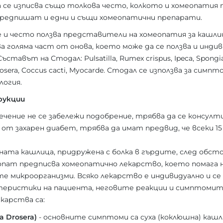
се изписва също толкова често, колкото и хомеопатия п
предпишат и едни и същи хомеопатични препарати.
 и често ползва представители на хомеопатия за кашли
 голяма част от онова, което може да се ползва и инди
тавът на Стодал: Pulsatilla, Rumex crispus, Ipeca, Spongia 
rosera, Coccus cacti, Myocarde. Стодал се използва за симп
логия.
рукции
лечение не се забележи подобрение, трябва да се консулт
 захарен диабет, трябва да имат предвид, че всеки 15 
егната кашлица, придружена с болка в гърдите, след обст
пат предписва хомеопатично лекарство, което помага н
 микроорганизми. Всяко лекарство е индивидуално и се 
теристики на пациента, неговите реакции и симптомите
карства са:
a Drosera)
- основните симптоми са суха (коклюшна) кашл