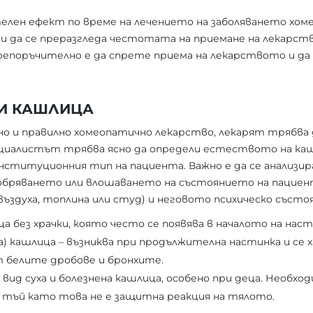
елен ефект по време на лечението на заболяването хо
 и да се преразгледа честотата на приемане на лекарст
репоръчително е да спрете приема на лекарството и да
И КАШЛИЦА
но и правилно хомеопатично лекарство, лекарят трябва 
пециалистът трябва ясно да определи естеството на ка
онституционния тип на пациента. Важно е да се анализ
обряването или влошаването на състоянието на пациент
въздуха, топлина или студ) и неговото психическо състоя
а без храчки, която често се появява в началото на наст
) кашлица – възниква при продължителна настинка и се 
т белите дробове и бронхите.
ид суха и болезнена кашлица, особено при деца. Необход
 тъй като това не е защитна реакция на тялото.