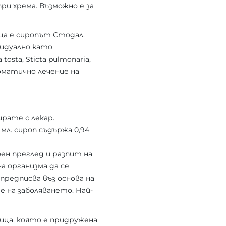
ри хрема. Възможно е за
ца е сиропът Стодал.
видуално като
tosta, Sticta pulmonaria,
томатично лечение на
ирате с лекар.
мл. сироп съдържа 0,94
оен преглед и разпит на
а организма да се
предписва въз основа на
 на заболяването. Най-
ица, която е придружена