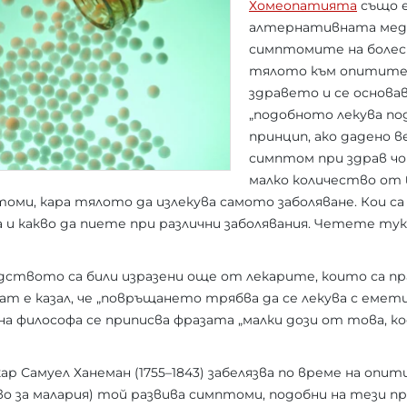
Хомеопатията
също е
алтернативната меди
симптомите на болес
тялото към опитите 
здравето и се основав
„подобното лекува по
принцип, ако дадено 
симптом при здрав чо
малко количество от
ми, кара тялото да излекува самото заболяване. Кои с
и какво да пиете при различни заболявания. Четете тук
одството са били изразени още от лекарите, които са п
ат е казал, че „повръщането трябва да се лекува с емети
на философа се приписва фразата „малки дози от това, ко
ар Самуел Ханеман (1755–1843) забелязва по време на опити
во за малария) той развива симптоми, подобни на тези пр