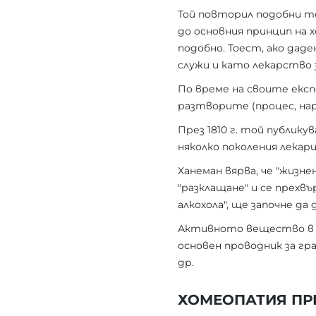
Той повторил подобни те
до основния принцип на х
подобно. Тоест, ако дад
служи и като лекарство
По време на своите екс
разтворите (процес, нар
През 1810 г. той публику
няколко поколения лекар
Ханеман вярва, че "жизн
"разклащане" и се прехвъ
алкохола", ще започне да
Активното вещество в х
основен проводник за гра
др.
ХОМЕОПАТИЯ ПР