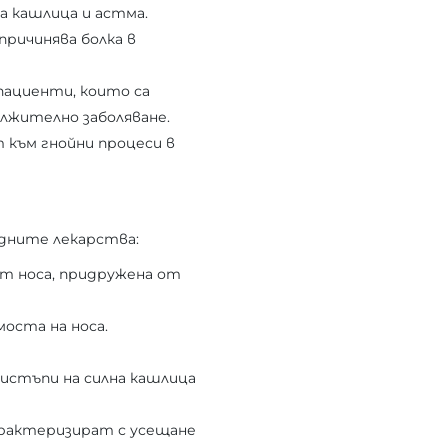
а кашлица и астма.
причинява болка в
пациенти, които са
лжително заболяване.
 към гнойни процеси в
едните лекарства:
от носа, придружена от
моста на носа.
истъпи на силна кашлица
характеризират с усещане