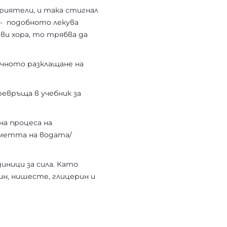
риятели, и така стигнал
) - подобното лекува
ви хора, то трябва да
ичното разклащане на
ревръща в учебник за
на процеса на
паметта на водата/
ници за сила. Като
лин, нишесте, глицерин и