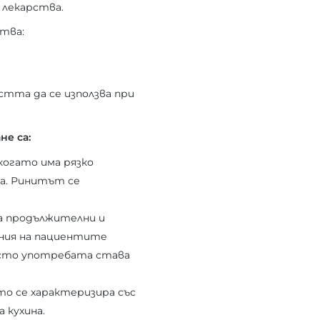
 лекарства.
ства:
стта да се използва при
не са:
когато има рязко
ца. Ринитът се
са продължителни и
ания на пациентите
Често употребата става
ято се характеризира със
 кухина.