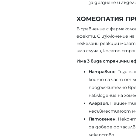
за дразнене и гъдел
ХОМЕОПАТИЯ П
В сравнение с фармакол
ефекти. С изключение н
нежелани реакции могат 
има случаи, когато стр
Има 3 вида странични е
Натравяне
. Този е
които са част от л
продължително врем
наблюдение на хоме
Алергия
. Пациенти
несъвместимост ме
Патогенен
. Некон
да доведе до засил
лекарство.