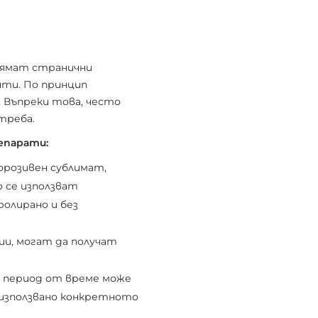
нямат странични
нти. По принцип
. Въпреки това, често
треба.
епарати:
корозивен сублимат,
 се използват
ролирано и без
ии, могат да получат
г период от време може
е използвано конкретното