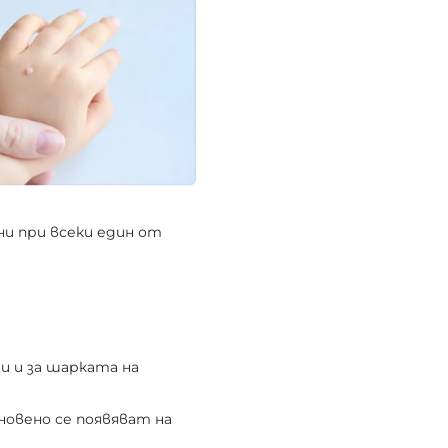
ни при всеки един от
и и за шарката на
новено се появяват на