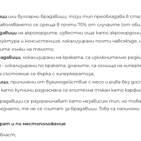
ици
или вулгарни брадавици, този тип преобладава в ст
аболяването се среща в почти 70% от случаите (от общ
давици
на акрохордите, известни още като акрохордони, 
руктура и консистенция, локализирани почти навсякъде, 
ите гънки на тялото;
радавици
, локализирани на краката, са изключително редки
и
- локализирани по краката, дланите, са огнища на хипер
 състояние се бърка с хиперкератоза;
ици
, причинени от взаимодействие с месо и риба без до
като купчини разраснала се епителна тъкан като карфио
адавици се разграничават като независим тип, но това 
леднато, те не се считат за брадавици. Това са папиломи
ират и по местоположение
област;