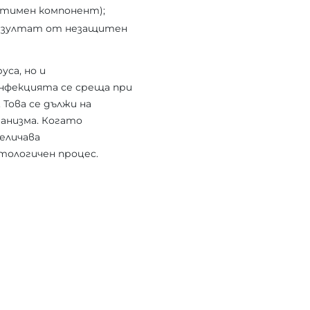
нтимен компонент);
 резултат от незащитен
уса, но и
Инфекцията се среща при
Това се дължи на
анизма. Когато
еличава
тологичен процес.