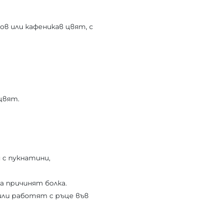
ов или кафеникав цвят, с
цвят.
 с пукнатини,
а причинят болка.
или работят с ръце във