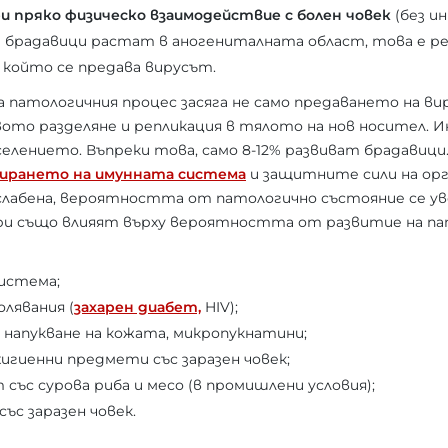
 пряко физическо взаимодействие с болен човек
(без и
ои брадавици растат в аногениталната област, това е
 който се предава вирусът.
 патологичния процес засяга не само предаването на вир
ото разделяне и репликация в тялото на нов носител. 
елението. Въпреки това, само 8-12% развиват брадавици. 
ирането на имунната система
и защитните сили на орг
лабена, вероятността от патологично състояние се ув
ри също влияят върху вероятността от развитие на па
истема;
олявания (
захарен диабет,
HIV);
 напукване на кожата, микропукнатини;
хигиенни предмети със заразен човек;
със сурова риба и месо (в промишлени условия);
ъс заразен човек.