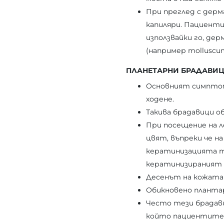
При преглед с дерм
капиляри. Пациентит
използвайки го, де
(например molluscu
ПЛАНЕТАРНИ БРАДАВИ
Основният симптом,
ходене.
Такива брадавици о
При посещение на л
цвят, въпреки че н
кератинизацията т
кератинизираният 
Десенът на кожата 
Обикновено плантар
Често тези брадавиц
който пациентите 