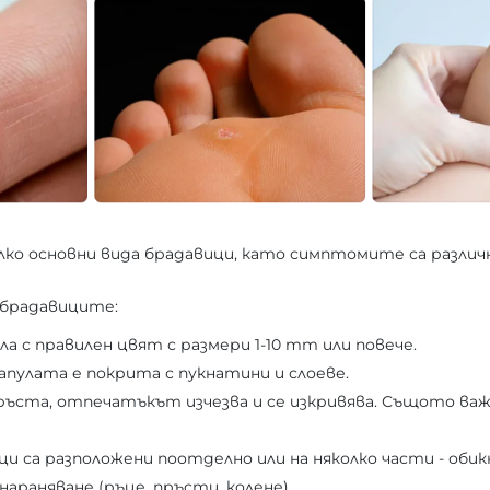
ко основни вида брадавици, като симптомите са различ
т брадавиците:
ла с правилен цвят с размери 1-10 mm или повече.
пулата е покрита с пукнатини и слоеве.
пръста, отпечатъкът изчезва и се изкривява. Същото важ
 са разположени поотделно или на няколко части - обик
нараняване (ръце, пръсти, колене).