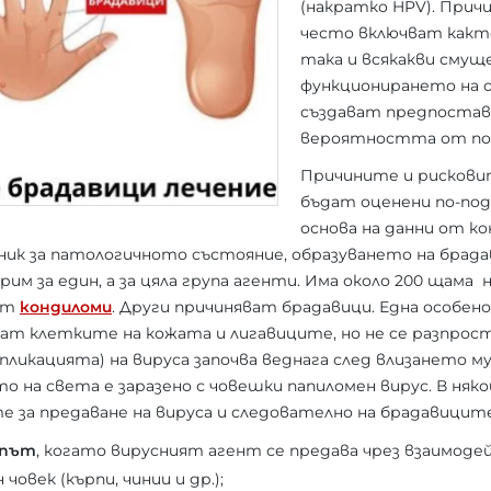
(накратко HPV). Прич
често включват какт
така и всякакви смущ
функционирането на о
създават предпостав
вероятността от по
Причините и рискови
бъдат оценени по-под
основа на данни от к
ник за патологичното състояние, образуването на брад
рим за един, а за цяла група агенти. Има около 200 щама 
ват
кондиломи
. Други причиняват брадавици. Една особен
гат клетките на кожата и лигавиците, но не се разпрос
пликацията) на вируса започва веднага след влизането м
о на света е заразено с човешки папиломен вирус. В няк
е за предаване на вируса и следователно на брадавиците
 път
, когато вирусният агент се предава чрез взаимод
човек (кърпи, чинии и др.);