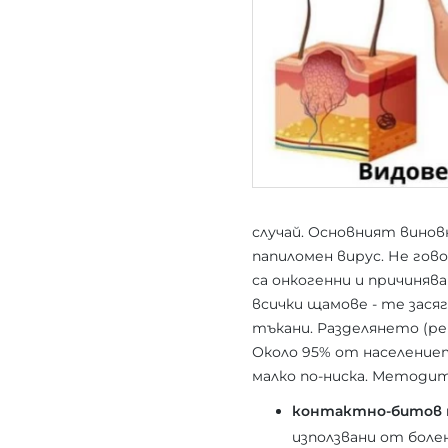
случай. Основният винов
папиломен вирус. Не гово
са онкогенни и причиня
всички щамове - те зася
тъкани. Разделянето (ре
Около 95% от населениет
малко по-ниска. Методит
контактно-битов
използвани от болен 