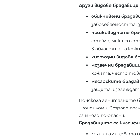
Други видове брадавици
обикновени брадав
заболеваемостта, з
нишковидните бра
стъбло, меки по ст
в областта на кожн
кистозни видове б
мозаечни брадавиц
кожата, често това
месарските брадав
защита, изглеждат 
Понякога гениталните бр
- кондиломи. Строго пог
са много по-опасни.
Брадавиците се класиф
лезии на лицевата 