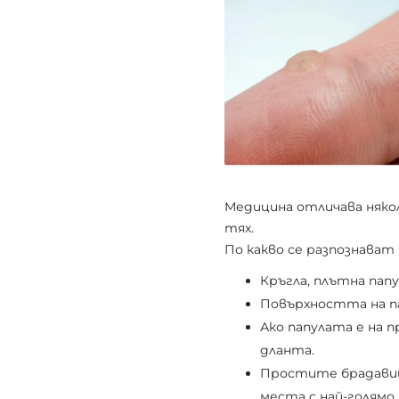
Медицина отличава някол
тях.
По какво се разпознава
Кръгла, плътна папу
Повърхността на па
Ако папулата е на 
дланта.
Простите брадавици
места с най-голямо 