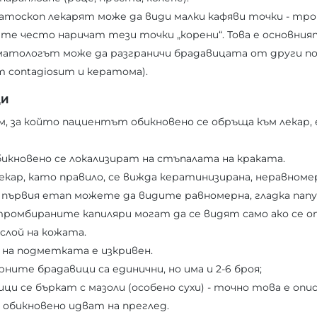
атоскоп лекарят може да види малки кафяви точки - тро
е често наричат ​​тези точки „корени“. Това е основният
рматологът може да разграничи брадавицата от други по
m contagiosum и кератома).
ЦИ
 за който пациентът обикновено се обръща към лекар, е
бикновено се локализират на стъпалата на краката.
екар, като правило, се вижда кератинизирана, неравномер
а първия етап можете да видите равномерна, гладка папу
ромбираните капиляри могат да се видят само ако се 
слой на кожата.
на подметката е изкривен.
ните брадавици са единични, но има и 2-6 броя;
и се бъркат с мазоли (особено сухи) - точно това е опи
обикновено идват на преглед.