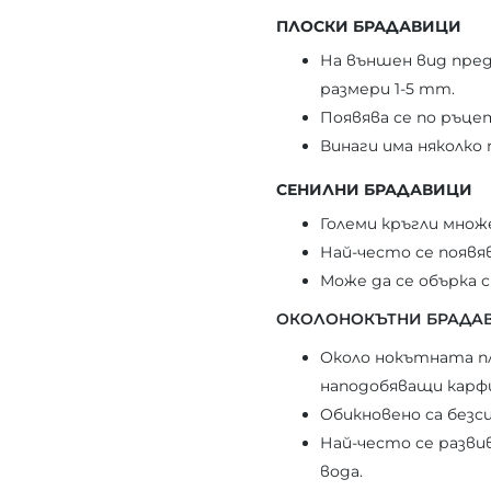
ПЛОСКИ БРАДАВИЦИ
На външен вид предс
размери 1-5 mm.
Появява се по ръце
Винаги има няколко 
СЕНИЛНИ БРАДАВИЦИ
Големи кръгли множ
Най-често се появя
Може да се обърка 
ОКОЛОНОКЪТНИ БРАДА
Около нокътната пл
наподобяващи карфи
Обикновено са безс
Най-често се разви
вода.