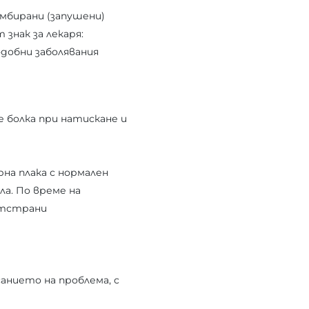
мбирани (запушени)
 знак за лекаря:
добни заболявания
 болка при натискане и
на плака с нормален
ла. По време на
отстрани
санието на проблема, с