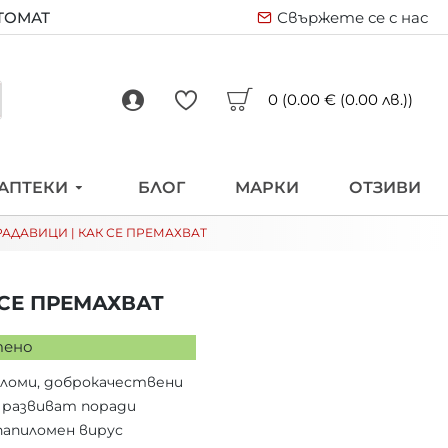
ВТОМАТ
Свържете се с нас
0 (0.00 € (0.00 лв.))
АПТЕКИ
БЛОГ
МАРКИ
ОТЗИВИ
АДАВИЦИ | КАК СЕ ПРЕМАХВАТ
 СЕ ПРЕМАХВАТ
тено
иломи, доброкачествени
е развиват поради
папиломен вирус