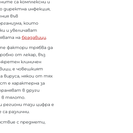
ините са комплексни и
о директна инфекция,
ения във
рганизма, които
ки и увеличават
явата на
брадавици
.
те фактори трябва да
робно от лекар, въз
онкретен клиничен
авици, е човешкият
на вируса, някои от тях
ост е характерна за
траняват в други
у в тялото.
ои региони тази цифра е
 са различни.
ействие с предмети,