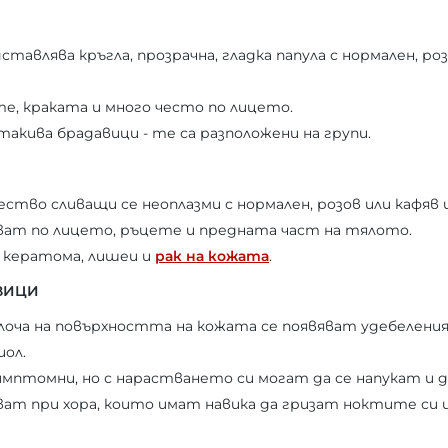
тавлява кръгла, прозрачна, гладка папула с нормален, роз
те, краката и много често по лицето.
такива брадавици - те са разположени на групи.
ество сливащи се неоплазми с нормален, розов или кафяв 
ват по лицето, ръцете и предната част на тялото.
с кератома, лишеи и
рак на кожата
.
ВИЦИ
оча на повърхността на кожата се появяват удебеления
ол.
имптомни, но с нарастването си могат да се напукат и д
ват при хора, които имат навика да гризат ноктите си 