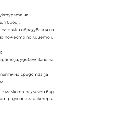
руктурата на
ия брой);
са малки образувания на
но по-често по лицето и
;
кератоза, удебеляване на
статъчно средства за
л.
е малко по-различен вид
 от различен характер и