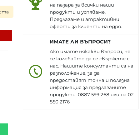
на пазара за всички наши
продукти и успяваме.
а следващия работен ден при поръчка до 17:00 ч. ▪ Всяка
Предлагаме и атрактивни
оферти за клиенти на едро.
ИМАТЕ ЛИ ВЪПРОСИ?
Ако имате някакви въпроси, не
се колебайте да се свържете с
нас. Нашите консултанти са на
разположение, за да
предоставят точна и полезна
информация за предлаганите
продукти. 0887 599 268 или на 02
850 2176