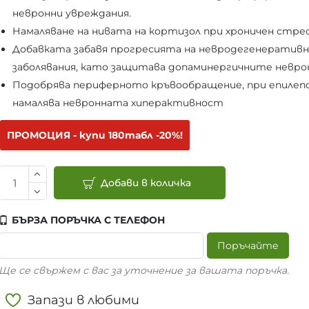
невронни увреждания.
Намаляване на нивата на кортизол при хроничен стре
Добавката забавя прогресията на невродегенератив
заболявания, като защитава допаминергичните невро
Подобрява периферното кръвообращение, при епилеп
намалява невронната хиперактивност
ПРОМОЦИЯ - купи 180табл -20%!
Добави в количка
БЪРЗА ПОРЪЧКА С ТЕЛЕФОН
Поръчайте
Ще се свържем с вас за уточнение за вашата поръчка.
Запази в любими