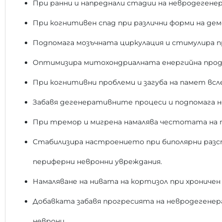
При ранни и напреднали стадии на невродегене
При когнитивен спад при различни форми на дем
Подпомага мозъчната циркулация и стимулира
Оптимизира митохондриалната енергийна прод
При когнитивни проблеми и загуба на памет вс
Забавя дегенеративните процеси и подпомага
При тремор и мигрена намалява честотата на
Стабилизира настроението при биполярни разс
периферни невронни увреждания.
Намаляване на нивата на кортизол при хрониче
Добавката забавя прогресията на невродегене
неврони