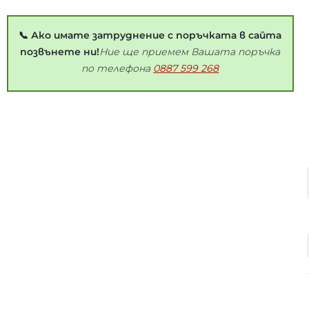
📞 Ако имате затруднение с поръчката в сайта
позвънете ни!
Ние ще приемем Вашата поръчка
по телефона
0887 599 268