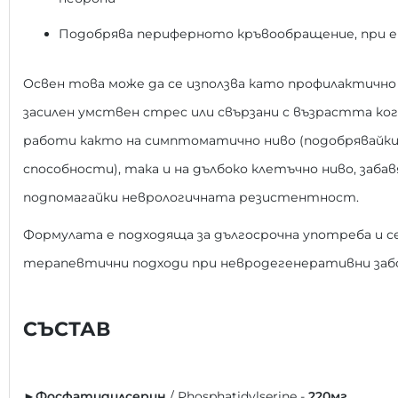
Подобрява периферното кръвообращение, при е
Освен това може да се използва като профилактично
засилен умствен стрес или свързани с възрастта ко
работи както на симптоматично ниво (подобрявайк
способности), така и на дълбоко клетъчно ниво, заб
подпомагайки неврологичната резистентност.
Формулата е подходяща за дългосрочна употреба и с
терапевтични подходи при невродегенеративни забо
СЪСТАВ
►Фосфатидилсерин
/ Phosphatidylserine -
220мг