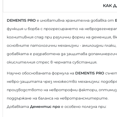
КАК 
DEMENTIS PRO
e иновативна хранителна добавка от
функция и борба с прогресирането на невродегенерат
когнитивния спад при различни форми на деменция, 
основните патологични механизми - амилоидни плаки
добавката е разработена да защитава допаминергич
окислителния стрес в черната субстанция.
Научно обоснованата формула на
DEMENTIS PRO
съчет
невро-защитата чрез множество механизми: подобряв
производството на невротрофни фактори, оптимизи
поддържане на баланса на невротрансмитерите.
Добавката
Дементис про
е особено полезна при: