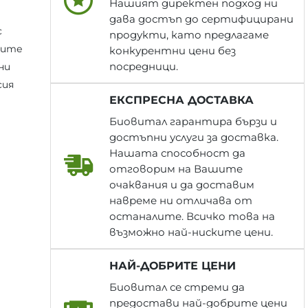
Нашият директен подход ни
дава достъп до сертифицирани
с
продукти, като предлагаме
ните
конкурентни цени без
посредници.
ни
сия
ЕКСПРЕСНА ДОСТАВКА
Биовитал гарантира бързи и
достъпни услуги за доставка.
Нашата способност да
отговорим на Вашите
очаквания и да доставим
навреме ни отличава от
останалите. Всичко това на
възможно най-ниските цени.
НАЙ-ДОБРИТЕ ЦЕНИ
Биовитал се стреми да
предостави най-добрите цени