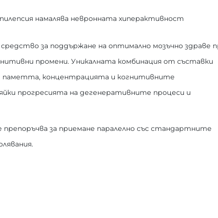
пилепсия намалява невронната хиперактивност
 средство за поддържане на оптимално мозъчно здраве п
гнитивни промени. Уникалната комбинация от съставки
и паметта, концентрацията и когнитивните
авяйки прогресията на дегенеративните процеси и
е препоръчва за приемане паралелно със стандартните
лявания.