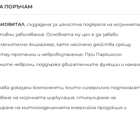
ДА ПОРЪЧАМ
БИОВИТАЛ
, създадена за цялостна подкрепа на мозъчната
ивни заболявания. Основната му цел е да забави
включително Алцхаймер, като насочено действа срещу
, тау-протеини и невровъзпаление. При Паркинсон
ните неврони, поддържа двигателните функции и намал
ава доказани компоненти, които синергично подпомага
ане на мозъчната циркулация, стимулиране на
ране на митохондриалната енергийна продукция и