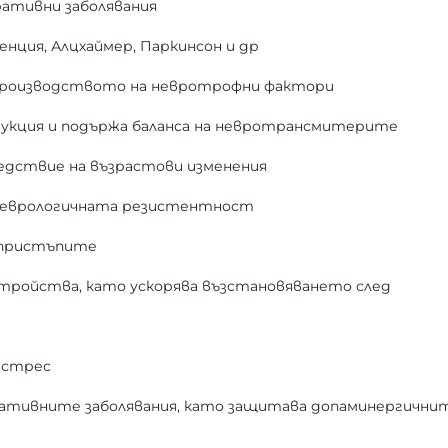
ративни заболявания
енция, Алцхаймер, Паркинсон и др
 производството на невротрофни фактори
укция и подържа баланса на невротрансмитерите
ледствие на възрастови изменения
 неврологичната резистентност
 пристъпите
тройства, като ускорява възстановяването след
н стрес
ративните заболявания, като защитава допаминергични