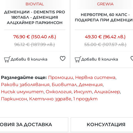
BIOVITAL
GREWIA
ДЕМЕНЦИИ - DEMENTIS PRO
НЕРВОТРЕМ, 60 КАПС -
180ТАБЛ - ДЕМЕНЦИЯ
ПОДКРЕПА ПРИ ДЕМЕНЦИ
АЛЦХАЙМЕР ПАРКИНСОН
76.90 € (150.40 лв.)
49.30 € (96.42 лв.)
96.12 € (187.99 лв.)
55.00 € (107.57 лв.)
Добави в количка
Добави в количка
Разгледайте още:
Промоции
,
Нервна система
,
Ракови заболявания
,
Биовитал
,
Деменция
,
Нисък имунитет
,
Онкология
,
Инсулт
,
Алцхаймер
,
Паркинсон
,
Клетъчно здраве
,
1 продукт
ОВИЯ ЗА ДОСТАВКА
КОНСУЛТАЦИЯ