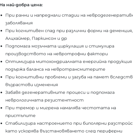
На най-добра цена:
При ранни и напреднали стадии на невродегенератив
заболявания
При когнитивен спад при различни форми на деменция,
Алцхаймер, Паркинсон и др
Подпомага мозъчната циркулация и стимулира
производството на невротрофни фактори
Оптимизира митохондриалната енергийна продукция 
подържа баланса на невротрансмитерите
При когнитивни проблеми и загуба на памет вследств
възрастови изменения
Забавя дегенеративните процеси и подпомага
неврологичната резистентност
При тремор и мигрена намалява честотата на
пристъпите
Стабилизира настроението при биполярни разстройс
като ускорява възстановяването след периферни