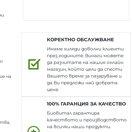
ни
КОРЕКТНО ОБСЛУЖВАНЕ
Имаме хиляди доволни клиенти
през годините. Винаги можете
и
да разчитате на нашия онлайн
магазин, който цели да спести
Вашето време за пазаруване и
ие на
да Ви предложи най-добрата
цена.
100% ГАРАНЦИЯ ЗА КАЧЕСТВО
Биовитал гарантира
качеството и производството
тва,
на всички наши продукти.