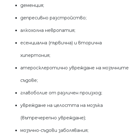
деменция;
депресивно разстройство;
алкохолна невропатия;
есенциална (първична) и вторична
хипертония;
атеросклеротично увреждане на мозъчните
съдове;
главоболие от различен произход;
увреждане на целостта на мозъка
(вътречерепно увреждане);
мозъчно-съдови заболявания;