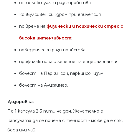
интелектуални разстройства;
конвулсивен синдром при епилепсия;
по време на
физически и психически стрес с
висока интензивност
;
поведенчески разстройства;
профилактика и лечение на енцефалопатия;
болест на Паркинсон, паркинсонизъм;
болест на Алцхаймер.
Дозировка:
По 1 капсула 2-3 пъти на ден. Желателно е
капсулата да се приема с течност - може да е сок,
вода или чай.