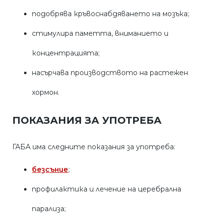
подобрява кръвоснабдяването на мозъка;
стимулира паметта, вниманието и
концентрацията;
насърчава производството на растежен
хормон.
ПОКАЗАНИЯ ЗА УПОТРЕБА
ГАБА има следните показания за употреба:
безсъние
;
профилактика и лечение на церебрална
парализа;