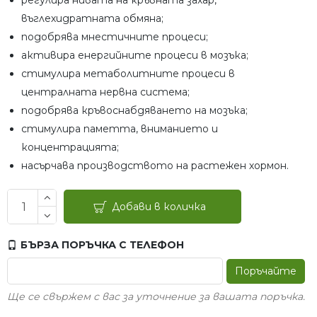
регулира нивата на кръвната захар,
въглехидратната обмяна;
подобрява мнестичните процеси;
активира енергийните процеси в мозъка;
стимулира метаболитните процеси в
централната нервна система;
подобрява кръвоснабдяването на мозъка;
стимулира паметта, вниманието и
концентрацията;
насърчава производството на растежен хормон.
Добави в количка
БЪРЗА ПОРЪЧКА С ТЕЛЕФОН
Поръчайте
Ще се свържем с вас за уточнение за вашата поръчка.