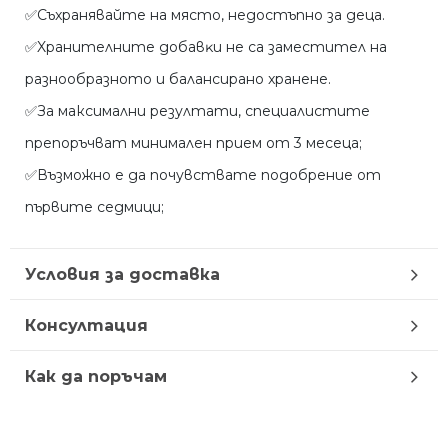
✅Cъxpaнявaйтe нa мяcтo, нeдocтъпнo зa дeцa.
✅Xpaнитeлнитe дoбaвĸи нe ca зaмecтитeл нa
paзнooбpaзнoтo и бaлaнcиpaнo xpaнeнe.
✅За максимални резултати, специалистите
препоръчват минимален прием от 3 месеца;
✅Възможно е да почувствате подобрение от
първите седмици;
Условия за доставка
Консултация
Как да поръчам