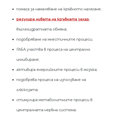
помага за намаляване на кръвното налягане;
регулира нивата на кръвната захар
,
въглехидратната обмяна;
подобряване на мнестичните процеси;
ГАБА участва в процеса на централно
инхибиране;
активира енергийните процеси в мозъка;
подобрява процеса на използване на
глюкозата;
стимулира метаболитните процеси в
централната нервна система;