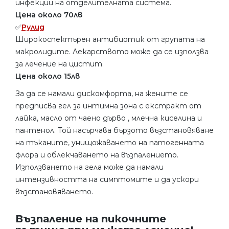
инфекции на отделителната система.
Цена около 70лв
✅
Рулид
Широкоспектърен антибиотик от групата на
макролидите. Лекарството може да се използва
за лечение на цистит.
Цена около 15лв
За да се намали дискомфорта, на жените се
предписва гел за интимна зона с екстракт от
лайка, масло от чаено дърво , млечна киселина и
пантенол. Той насърчава бързото възстановяване
на тъканите, унищожаването на патогенната
флора и облекчаването на възпалението.
Използването на гела може да намали
интензивността на симптомите и да ускори
възстановяването.
Възпаление на пикочните