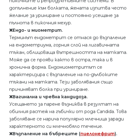
пикочните и репродуктивните системи. В
допълнение към болката, жената изпитва често
желание за уриниране и постоянно усещане за
пълнота в пикочния мехур.
❌Ендо- и миометрит.
Терминът ендометрит се отнася до възпаление
на ендометриума, горния слой на лигавичната
тъкан, облицоваща вътрешността на матката.
Може да се прояви както в остра, така и в
хронична форма. Ендомиометритът се
характеризира с възпаление на по-дълбоките
тъкани на матката. Тези заболявания също
причиняват болка при уриниране.
❌Вагинална и чревна кандидоза.
Усещането за парене възниква в резултат на
обилния растеж на гъбички от рода Candida. Това
заболяване се нарича популярно млечница заради
характерното си млечнобяло течение.
❌Възпаление на бъбреците (
пиелонефрит
).