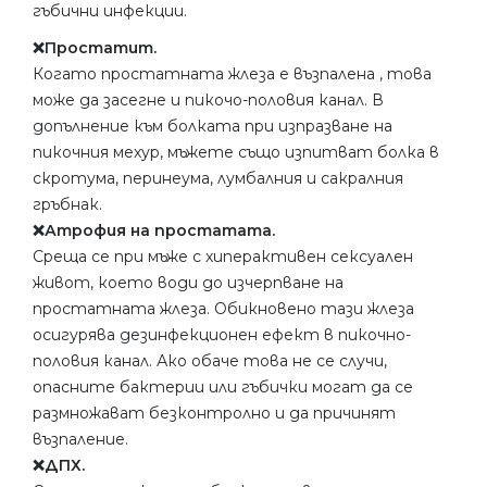
гъбични инфекции.
❌Простатит.
Когато простатната жлеза е възпалена , това
може да засегне и пикочо-половия канал. В
допълнение към болката при изпразване на
пикочния мехур, мъжете също изпитват болка в
скротума, перинеума, лумбалния и сакралния
гръбнак.
❌Атрофия на простатата.
Среща се при мъже с хиперактивен сексуален
живот, което води до изчерпване на
простатната жлеза. Обикновено тази жлеза
осигурява дезинфекционен ефект в пикочно-
половия канал. Ако обаче това не се случи,
опасните бактерии или гъбички могат да се
размножават безконтролно и да причинят
възпаление.
❌ДПХ.