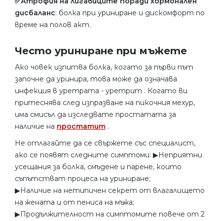
✅Атрофия на лигавиците поради хормонален
дисбаланс
: болка при уриниране и дискомфорт по
време на полов акт.
Често уриниране при мъжете
Ако човек изпитва болка, когато за първи път
започне да уринира, това може да означава
инфекция в уретрата - уретрит . Когато ви
притеснява след изпразване на пикочния мехур,
има смисъл да изследвате простатата за
наличие на
простатит
.
Не отлагайте да се свържете със специалист,
ако се появят следните симптоми: ▶︎Неприятни
усещания за болка, смъдене и парене, които
съпътстват процеса на уриниране;
▶︎Наличие на нетипичен секрет от влагалището
на жената и от пениса на мъжа;
▶︎Продължителност на симптомите повече от 2