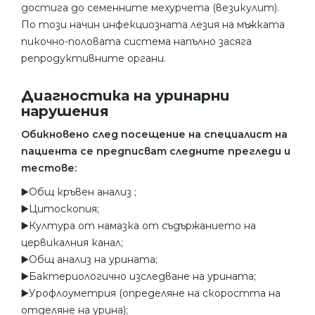
достига до семенните мехурчета (везикулит).
По този начин инфекциозната лезия на мъжката
пикочно-половата система напълно засяга
репродуктивните органи.
Диагностика на уринарни
нарушения
Обикновено след посещение на специалист на
пациента се предписват следните прегледи и
тестове:
▶️Общ кръвен анализ ;
▶️Цитоскопия;
▶️Култура от намазка от съдържанието на
цервикалния канал;
▶️Общ анализ на урината;
▶️Бактериологично изследване на урината;
▶️Урофлоуметрия (определяне на скоростта на
отделяне на урина);