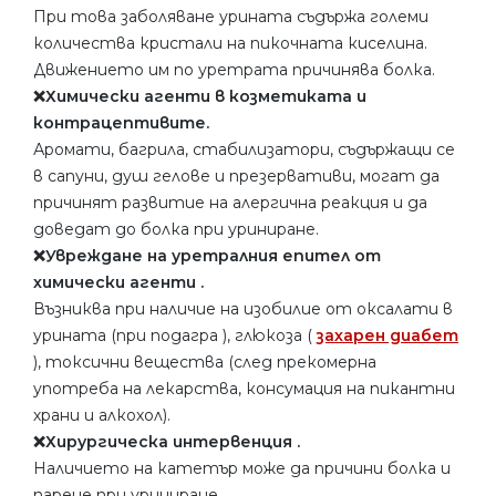
При това заболяване урината съдържа големи
количества кристали на пикочната киселина.
Движението им по уретрата причинява болка.
❌Химически агенти в козметиката и
контрацептивите.
Аромати, багрила, стабилизатори, съдържащи се
в сапуни, душ гелове и презервативи, могат да
причинят развитие на алергична реакция и да
доведат до болка при уриниране.
❌Увреждане на уретралния епител от
химически агенти .
Възниква при наличие на изобилие от оксалати в
урината (при подагра ), глюкоза (
захарен диабет
), токсични вещества (след прекомерна
употреба на лекарства, консумация на пикантни
храни и алкохол).
❌Хирургическа интервенция .
Наличието на катетър може да причини болка и
парене при уриниране.