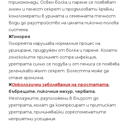
трихомонади. Освен болка и парене се появяват
гноен и пенест секрет и продълговати кръвни
конгломерати в урината и семенната течност.
Води до разстройство на цялата пикочно-полова
система.
❌Гонорея
.
Гонореята нарушава нормалния процес на
уриниране, придружен от болка и парене. Когато
гонококите причинят остра инфекция,
уретрата силно се подува и от пениса се появява
зеленикаво-жълт секрет. Болестта може да
стане хронична.
❌
Онкологични заболявания на простатата
,
бъбреците, пикочния мехур, червата.
Неоплазмите, разположени в близост до
уретрата, могат да компресират и притискат
уретрата, причинявайки гореспоменатите
неприятни усещания.