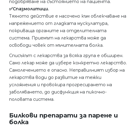
подобряване на състоянието на пациента.
✅Спазмолитици.
Тяхното действие е насочено към облекчаване на
напрежението от гладката мускулатура,
покриваща органите на отделителната
система. Приемът на лекарства може да
освободи човек от мъчителната болка.
Списъкът с лекарства за всяка група е обширен.
Само лекар може да избере конкретно лекарство.
Самолечението е опасно. Неправилният избор на
лекарства води до развитие на тежки
усложнения и провокира прогресирането на
заболяването, до дисфункция на пикочно-
половата система.
Билкови препарати за парене и
болка