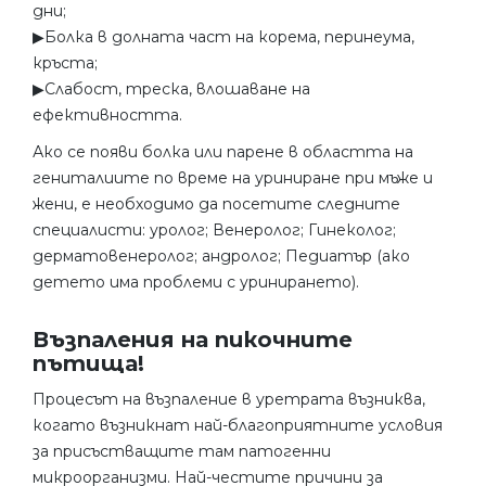
дни;
▶︎Болка в долната част на корема, перинеума,
кръста;
▶︎Слабост, треска, влошаване на
ефективността.
Ако се появи болка или парене в областта на
гениталиите по време на уриниране при мъже и
жени, е необходимо да посетите следните
специалисти: уролог; Венеролог; Гинеколог;
дерматовенеролог; андролог; Педиатър (ако
детето има проблеми с уринирането).
Възпаления на пикочните
пътища!
Процесът на възпаление в уретрата възниква,
когато възникнат най-благоприятните условия
за присъстващите там патогенни
микроорганизми. Най-честите причини за