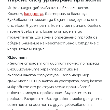
Инфекциозни заболявания на влагалището.
Колпит,
кандидоза
, бактериална вагиноза,
вулвовагинит могат да бъдат придружени от
инфекция в уретрата, което ще причини болка и
парене всеки път, когато отидете до
тоалетната. Една жена определено трябва да
обърне внимание на неестествено изхвърляне с
неприятна миризма.
❌Цистит
Жените страдат от цистит по-често поради
индивидуалните характеристики на
анатомичната структура. Като например
дължината и ширината на уретрата, през която
микробите от ректума лесно проникват в
пикочния мехур и провокират възпалителна
реакция. Въпреки това, една жена може да изпита
симптоми на цистит с други заболявания на