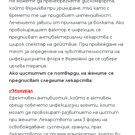
Не можете да пренебрегнете дискомфорта,
който възниква при уриниране, тъй като с
времето те ще придобият интензивност.
Лечението зависи от причината за болката. Ако
провокиращият фактор е инфекция, се
предписват антибактериални лекарства с
широк спектър на действие. При провеждане на
тест за определяне на чувствителността на
инфекциозната флора е възможно да се избере
целева терапия.
Ако циститът се потвърди, на жените се
предписват следните лекарства:
✅Монурал
.
Ефективен антибиотик, който е активен
срещу повечето инфекциозни агенти, които
могат да провокират развитието на цистит
при жените. Лекарството има 3 форми на
освобождаване: суспензия, гранули, прах.
Лекарството се приема еднократно, което ви