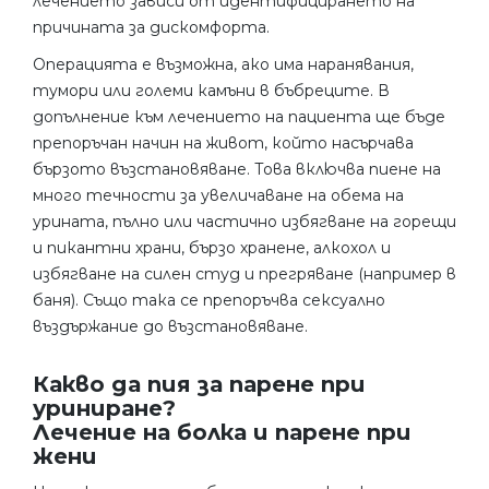
лечението зависи от идентифицирането на
причината за дискомфорта.
Операцията е възможна, ако има наранявания,
тумори или големи камъни в бъбреците. В
допълнение към лечението на пациента ще бъде
препоръчан начин на живот, който насърчава
бързото възстановяване. Това включва пиене на
много течности за увеличаване на обема на
урината, пълно или частично избягване на горещи
и пикантни храни, бързо хранене, алкохол и
избягване на силен студ и прегряване (например в
баня). Също така се препоръчва сексуално
въздържание до възстановяване.
Какво да пия за парене при
уриниране?
Лечение на болка и парене при
жени