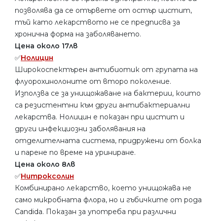
позволява да се отървете от остър цистит,
тъй като лекарството не се предписва за
хронична форма на заболяването.
Цена около 17лв
✅
Нолицин
Широкоспектърен антибиотик от групата на
флуорохинолоните от второ поколение.
Използва се за унищожаване на бактерии, които
са резистентни към други антибактериални
лекарства. Нолицин е показан при цистит и
други инфекциозни заболявания на
отделителната система, придружени от болка
и парене по време на уриниране.
Цена около 8лв
✅
Нитроксолин
Комбинирано лекарство, което унищожава не
само микробната флора, но и гъбичките от рода
Candida. Показан за употреба при различни