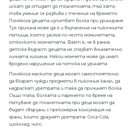
искат да отидат до тоалетната, тъй като
това умение се развива с течение на времето.
Понякога децата изпитват болка при уриниране.
Тук причина може да е и възпаление на пикочните
пътища, което засяга по-често момичетата,
отколкото момчетата. Факт е, че в ранна
детска възраст децата не спазват внимателно
личната хигиена. Някои момчета може да имат
вродено нарушение на потока на урината.
Понякога малките деца могат самостоятелно
да вкарат чужди предмети в пикочния канал, да
надраскат уретрата и така да причинят болка.
Също така, болката и паренето по време на
пътуване до тоалетната при деца могат да
бъдат свързани с прекомерна консумация на
храни, които дразнят уретрата: Coca-Cola,
шоколад, чипс.