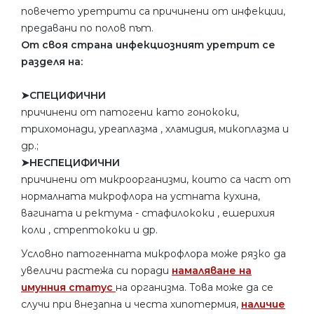
повечето уретрити са причинени от инфекции,
предавани по полов път.
От своя страна инфекциозният уретрит се
разделя на:
➤СПЕЦИФИЧНИ
причинени от патогени като гонококи,
трихомонади, уреаплазма , хламидия, микоплазма и
др.;
➤НЕСПЕЦИФИЧНИ
причинени от микроорганизми, които са част от
нормалната микрофлора на устната кухина,
вагината и ректума - стафилококи , ешерихия
коли , стрептококи и др.
Условно патогенната микрофлора може рязко да
увеличи растежа си поради
намаляване на
имунния статус
на организма. Това може да се
случи при внезапна и честа хипотермия,
наличие