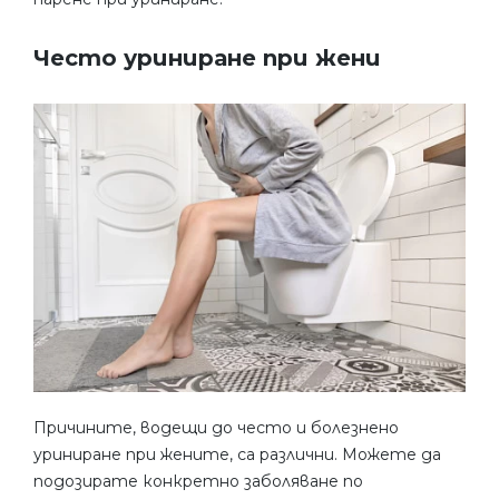
Често уриниране при жени
Причините, водещи до често и болезнено
уриниране при жените, са различни. Можете да
подозирате конкретно заболяване по