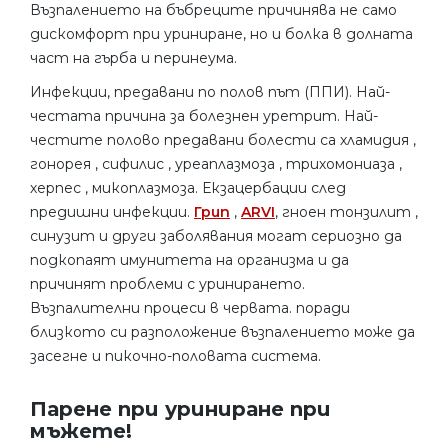
Възпалението на бъбреците причинява не само
дискомфорт при уриниране, но и болка в долната
част на гърба и перинеума.
Инфекции, предавани по полов път (ППИ). Най-
честата причина за болезнен уретрит. Най-
честите полово предавани болести са хламидия ,
гонорея , сифилис , уреаплазмоза , трихомониаза ,
херпес , микоплазмоза. Екзацербации след
предишни инфекции.
Грип
,
ARVI
, гноен тонзилит ,
синузит и други заболявания могат сериозно да
подкопаят имунитета на организма и да
причинят проблеми с уринирането.
Възпалителни процеси в червата. поради
близкото си разположение възпалението може да
засегне и пикочно-половата система.
Парене при уриниране при
мъжете!