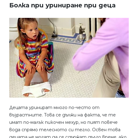
Болка при уриниране при деца
Децата уринират много по-често от
възрастните. Това се дължи на факта, че те
имат по-малък пикочен мехур, но пият повече
вода спрямо телесното си тегло. Освен това
децата не могат да се сдържат дълго време, ако