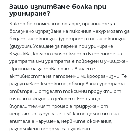
Защо изпитваме болка при
уриниране?
Както бе споменато по-горе, причините за
болезнено изпразване на пикочния мехур могат да
бъдат инфекциозни (уретрит) и неинфекциозни
(дизурия). Усещане за парене при уриниране
възниква, когато слоят клетки в стените на
уретрата или уретрата е повреден и унищожен.
Причината за това почти винаги е
активността на патогенни микроорганизми. Те
разрушават клетките, облицоващи уретрата
отвътре, и отделят токсични продукти от
тяхната жизнена дейност. Ето защо
възпалителният процес е придружен от
неприятно изпускане. Тъй като целостта на
епитела е нарушена, нервните окончания,
разположени отдолу, са изложени.