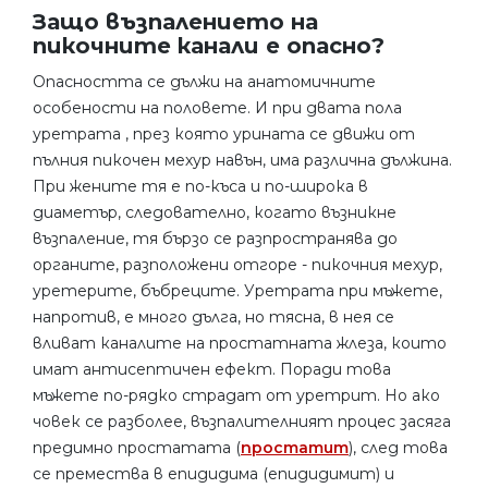
Защо възпалението на
пикочните канали е опасно?
Опасността се дължи на анатомичните
особености на половете. И при двата пола
уретрата , през която урината се движи от
пълния пикочен мехур навън, има различна дължина.
При жените тя е по-къса и по-широка в
диаметър, следователно, когато възникне
възпаление, тя бързо се разпространява до
органите, разположени отгоре - пикочния мехур,
уретерите, бъбреците. Уретрата при мъжете,
напротив, е много дълга, но тясна, в нея се
вливат каналите на простатната жлеза, които
имат антисептичен ефект. Поради това
мъжете по-рядко страдат от уретрит. Но ако
човек се разболее, възпалителният процес засяга
предимно простатата (
простатит
), след това
се премества в епидидима (епидидимит) и