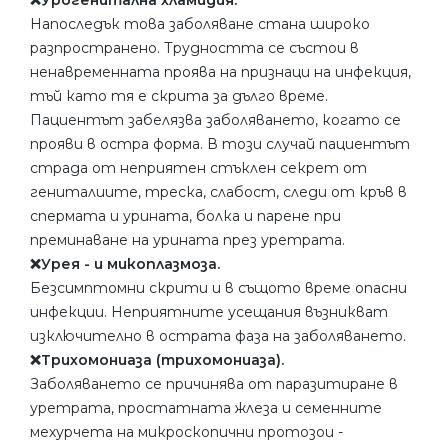
❌Урогенитална хламидия.
Напоследък това заболяване стана широко
разпространено. Трудността се състои в
ненавременната проява на признаци на инфекция,
тъй като тя е скрита за дълго време.
Пациентът забелязва заболяването, когато се
прояви в остра форма. В този случай пациентът
страда от неприятен стъклен секрет от
гениталиите, треска, слабост, следи от кръв в
спермата и урината, болка и парене при
преминаване на урината през уретрата.
❌Урея - и микоплазмоза.
Безсимптомни скрити и в същото време опасни
инфекции. Неприятните усещания възникват
изключително в острата фаза на заболяването.
❌Трихомониаза (трихомониаза).
Заболяването се причинява от паразитиране в
уретрата, простатната жлеза и семенните
мехурчета на микроскопични протозои -