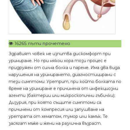
16265 пъти прочетено
Здравият човек не изпитва дискомфорт при
уриниране. Но при някои хора този процес е
придружен от силна болка и парене. Има два вида
нарушения на уринирането, диагностицирани с
тези симптоми: Уретрит, при който болката по
време на уриниране е причинена от инфекциозни
агенти (бактерии или микроскопични гъбички);
Дизурия, при която същите симптоми са
причинени от компресия или запушване на
уретрата от хематом, тумор или камък. Те
засягат мъже и жени на различна възраст.