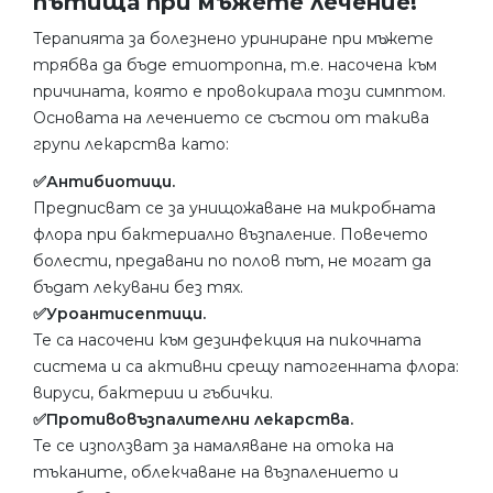
пътища при мъжете лечение!
Терапията за болезнено уриниране при мъжете
трябва да бъде етиотропна, т.е. насочена към
причината, която е провокирала този симптом.
Основата на лечението се състои от такива
групи лекарства като:
✅Антибиотици.
Предписват се за унищожаване на микробната
флора при бактериално възпаление. Повечето
болести, предавани по полов път, не могат да
бъдат лекувани без тях.
✅Уроантисептици.
Те са насочени към дезинфекция на пикочната
система и са активни срещу патогенната флора:
вируси, бактерии и гъбички.
✅Противовъзпалителни лекарства.
Те се използват за намаляване на отока на
тъканите, облекчаване на възпалението и