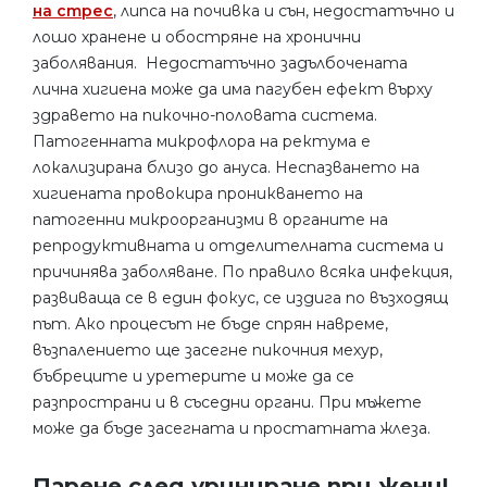
на стрес
, липса на почивка и сън, недостатъчно и
лошо хранене и обостряне на хронични
заболявания. Недостатъчно задълбочената
лична хигиена може да има пагубен ефект върху
здравето на пикочно-половата система.
Патогенната микрофлора на ректума е
локализирана близо до ануса. Неспазването на
хигиената провокира проникването на
патогенни микроорганизми в органите на
репродуктивната и отделителната система и
причинява заболяване. По правило всяка инфекция,
развиваща се в един фокус, се издига по възходящ
път. Ако процесът не бъде спрян навреме,
възпалението ще засегне пикочния мехур,
бъбреците и уретерите и може да се
разпространи и в съседни органи. При мъжете
може да бъде засегната и простатната жлеза.
Парене след уриниране при жени!