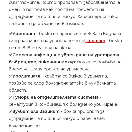
симптомите, които проявяват заболяването, а
именно по това как протича процесът на
изпразване на пикочния мехур. Характеристики,
на които да обърнете внимание:
✅Уретрит
- болка и парене се появяват веднага
след началото на уринирането. ✅
Цистит
- болка
се появяват в края на акта.
✅Смесена инфекция с увреждане на уретрата,
бъбреците, пикочния мехур
: болка се появява по
време на целия процес на уриниране.
✅Уролитиаза
- кръвта се вижда в урината,
появява се след болезнена атака в лумбалната
област.
✅Тумори на отделителната система
-
хематурия в комбинация с болезнено уриниране.
✅Вулвит или вагинит
- болка при опит за
изпразване на пикочния мехур и парене във
влагалището.