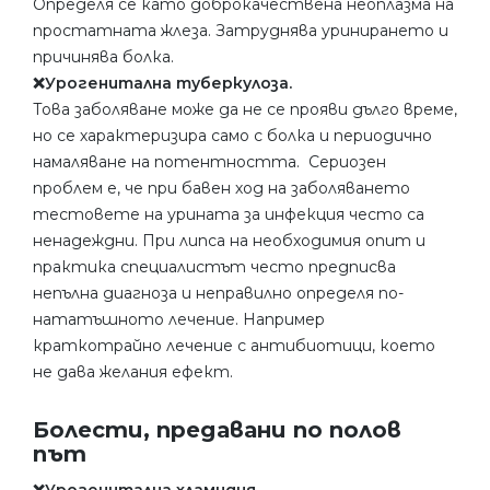
Определя се като доброкачествена неоплазма на
простатната жлеза. Затруднява уринирането и
причинява болка.
❌Урогенитална туберкулоза.
Това заболяване може да не се прояви дълго време,
но се характеризира само с болка и периодично
намаляване на потентността. Сериозен
проблем е, че при бавен ход на заболяването
тестовете на урината за инфекция често са
ненадеждни. При липса на необходимия опит и
практика специалистът често предписва
непълна диагноза и неправилно определя по-
нататъшното лечение. Например
краткотрайно лечение с антибиотици, което
не дава желания ефект.
Болести, предавани по полов
път