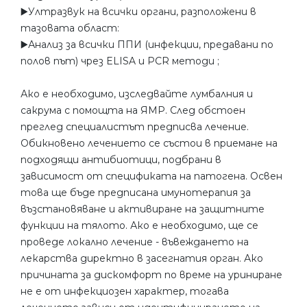
▶️Ултразвук на всички органи, разположени в
тазовата област:
▶️Анализ за всички ППИ (инфекции, предавани по
полов път) чрез ELISA и PCR методи ;
Ако е необходимо, изследвайте лумбалния и
сакрума с помощта на ЯМР. След обстоен
преглед специалистът предписва лечение.
Обикновено лечението се състои в приемане на
подходящи антибиотици, подбрани в
зависимост от спецификата на патогена. Освен
това ще бъде предписана имунотерапия за
възстановяване и активиране на защитните
функции на тялото. Ако е необходимо, ще се
проведе локално лечение - въвеждането на
лекарства директно в засегнатия орган. Ако
причината за дискомфорт по време на уриниране
не е от инфекциозен характер, тогава