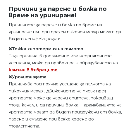
Причини за парене и болка по
време на уриниране!
Причините за парене и болка по време на
уриниране или при празен пикочен мехур могат да
бъдат неинфекциозни:
❌Тежка хипотермия на тялото .
Тази причина, в допълнение към неприятните
усещания, може да провокира и образуването на
камъни в бъбреците
.
❌Уролитиазата.
Причинява постоянно усещане за пълнота на
пикочния мехур . Движението на пясък през
уретрата може да нарани епитела, покриващ
този канал, и да причини болка. Нараняванията на
уретрата могат да бъдат придружени от болка,
парене и смъдене при всяко ходене до
тоалетната.