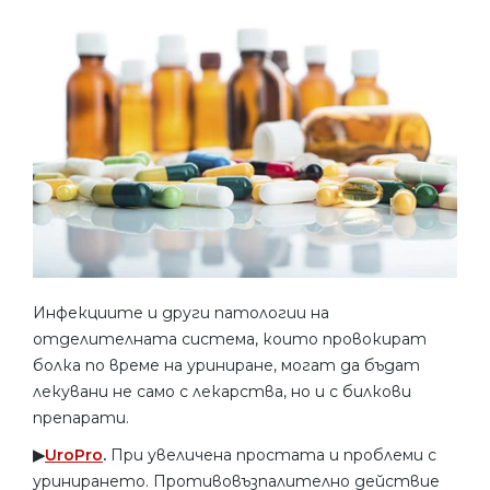
Инфекциите и други патологии на
отделителната система, които провокират
болка по време на уриниране, могат да бъдат
лекувани не само с лекарства, но и с билкови
препарати.
▶︎
UroPro
.
При увеличена простата и проблеми с
уринирането. Противовъзпалително действие