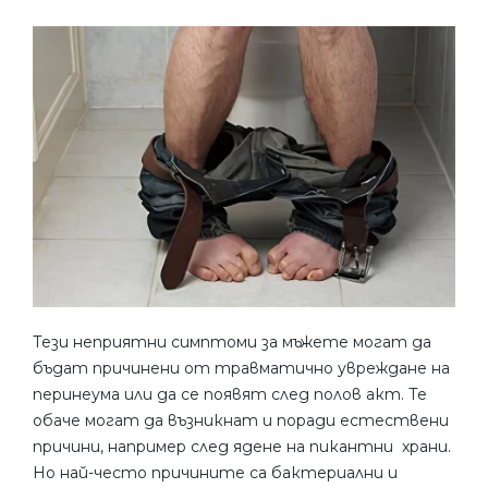
Тези неприятни симптоми за мъжете могат да
бъдат причинени от травматично увреждане на
перинеума или да се появят след полов акт. Те
обаче могат да възникнат и поради естествени
причини, например след ядене на пикантни храни.
Но най-често причините са бактериални и