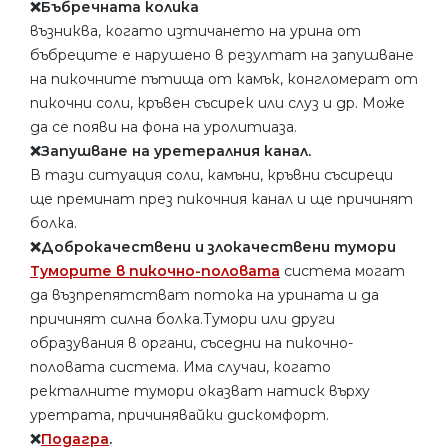
❌Бъбречната колика
възниква, когато изтичането на урина от
бъбреците е нарушено в резултат на запушване
на пикочните пътища от камък, конгломерат от
пикочни соли, кръвен съсирек или слуз и др. Може
да се появи на фона на уролитиаза.
❌Запушване на уретералния канал.
В тази ситуация соли, камъни, кръвни съсиреци
ще преминат през пикочния канал и ще причинят
болка.
❌Доброкачествени и злокачествени тумори
Туморите в пикочно-половата
система могат
да възпрепятстват потока на урината и да
причинят силна болка.Тумори или други
образувания в органи, съседни на пикочно-
половата система. Има случаи, когато
ректалните тумори оказват натиск върху
уретрата, причинявайки дискомфорт.
❌
Подагра
.