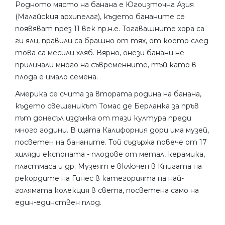
Родното място на банана е Югоизточна Азия
(Малайския архипелаг), където бананите се
появяват през 11 век пр.н.е. Тогавашните хора са
ги яли, правили са брашно от тях, от което след
това са месили хляб. Вярно, онези банани не
приличали много на съвременните, тъй като в
плода е имало семена.
Америка се счита за втората родина на банана,
където свещеникът Томас де Берланка за пръв
път донесъл издънка от тази култура преди
много години. В щата Калифорния дори има музей,
посветен на бананите. Той съдържа повече от 17
хиляди експоната - плодове от метал, керамика,
пластмаса и др. Музеят е включен в Книгата на
рекордите на Гинес в категорията на най-
голямата колекция в света, посветена само на
един-единствен плод.