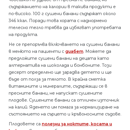
съдържанието на калории в такива продукти е
по-високо. 100 г сушени банани съдържат около
346 ккал. Поради това хората с наднормено
телесно тегло трябва да избягват употребата
на продукта.
Не се препоръчва включването на сушени банани
в менюто на пациенти с
диабет
. Можете да
предложите сушени банани на децата като
алтернатива на шоколада и бонбоните. Този
десерт определено ще зарадва детето и ще
бъде от полза за тялото. В крайна сметка
витамините и минералите, съдържащи се в
пресните банани, не напускат сушените
плодове. Сушените банани са отличен източник
на калий. Яденето им помага за нормализиране на
състоянието на сърцето и кръвоносните съдове.
Плодовете са
полезни за ноктите, косата и