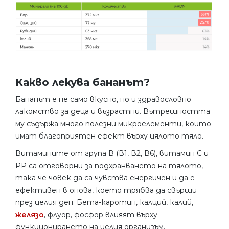
Какво лекува бананът?
Бананът е не само вкусно, но и здравословно
лакомство за деца и възрастни. Вътрешността
му съдържа много полезни микроелементи, които
имат благоприятен ефект върху цялото тяло.
Витамините от група В (В1, В2, В6), витамин С и
РР са отговорни за подхранването на тялото,
така че човек да са чувства енергичен и да е
ефективен в онова, което трябва да свърши
през целия ден. Бета-каротин, калций, калий,
желязо
, флуор, фосфор влияят върху
функционирането на целия организъм.