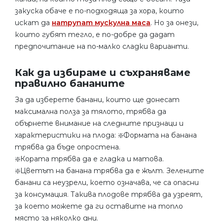
закуска обаче е по-подходяща за хора, които
искат да
натрупат мускулна маса
. Но за онези,
които губят тегло, е по-добре да дадат
предпочитание на по-малко сладки варианти.
Как да избираме и съхраняваме
правилно бананите
За да изберете банани, които ще донесат
максимална полза за тялото, трябва да
обърнете внимание на следните признаци и
характеристики на плода: ❇️Формата на банана
трябва да бъде опростена.
❇️Кората трябва да е гладка и матова.
❇️Цветът на банана трябва да е жълт. Зелените
банани са неузрели, което означава, че са опасни
за консумация. Такива плодове трябва да узреят,
за което можете да ги оставите на топло
място за няколко дни.