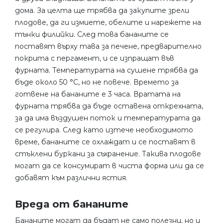
дома. За целта ще трябва да закупите зрели
плодове, да ги измиете, обелите и нарежете на
тънки филийки. След това бананите се
поставят върху тава за печене, предварително
покрита с пергамент, и се изпращат във
фурната. Температурата на сушене трябва да
бъде около 50 °C, но не повече. Времето за
готвене на бананите е 3 часа. Вратата на
фурната трябва да бъде оставена открехната,
за да има въздушен поток и температурата да
се регулира. След като изтече необходимото
време, бананите се охлаждат и се поставят в
стъклени буркани за съхранение. Такива плодове
могат да се консумират в чиста форма или да се
добавят към различни ястия.
Вреда от бананите
Бананите могат да бъдат не само полезни, но и