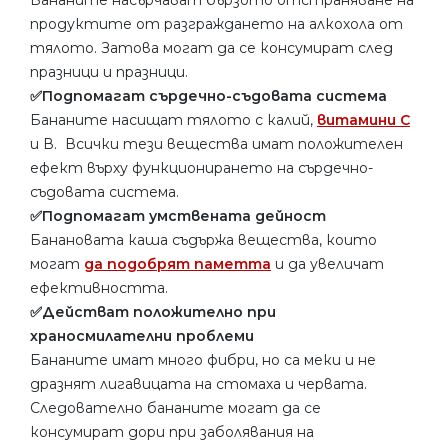
продуктите от разграждането на алкохола от
тялото. Затова могат да се консумират след
празници и празници.
✅Подпомагат сърдечно-съдовата система
Бананите насищат тялото с калий,
витамини С
и В. Всички тези вещества имат положителен
ефект върху функционирането на сърдечно-
съдовата система.
✅Подпомагат умствената дейност
Банановата каша съдържа вещества, които
могат
да подобрят паметта
и да увеличат
ефективността.
✅Действат положително при
храносмилателни проблеми
Бананите имат много фибри, но са меки и не
дразнят лигавицата на стомаха и червата.
Следователно бананите могат да се
консумират дори при заболявания на