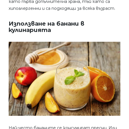
като първа допълнителна храна, тъй като са
хипоалергенни и са подходящи за всяка възраст.
Използване на банани в
кулинарията
Най-често бананите се консумират пресни. Или