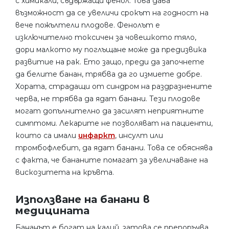
с химикали, съдържащи фенол. Това дава
възможност да се увеличи срокът на годност на
вече пожълтели плодове. Фенолът е
изключително токсичен за човешкото тяло,
дори малкото му поглъщане може да предизвика
развитие на рак. Ето защо, преди да започнете
да белите банан, трябва да го измиете добре.
Хората, страдащи от синдром на раздразнените
черва, не трябва да ядат банани. Тези плодове
могат допълнително да засилят неприятните
симптоми. Лекарите не позволяват на пациенти,
които са имали
инфаркт
, инсулт или
тромбофлебит, да ядат банани. Това се обяснява
с факта, че бананите помагат за увеличаване на
вискозитета на кръвта.
Използване на банани в
медицината
Бананът е богат на калий, затова се препоръчва