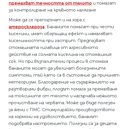
премахват течността от тялото
и помагат
за контролиране на кръвното налягане
Може да се препоръчат и на хора с
атеросклероза
. Бананите помагат при чести
киселини, имат обгръщащ ефект и намаляват
киселинността при гастрит. Предпазват
стомашната лигавица от агресивното
действие на солната киселина на стомашния
сок. Но при възпалителни процеси в стомаха
бананите могат да увеличат болезнените
симптоми, тъй като са в състояние да причинят
метеоризъм. Благодарение на съдържанието на
разтворими фибри, плодът помага за премахване
на токсините от тялото и насърчава нежното
прочистване на червата. Може да бъде полезен
за жени с ПМС. Стимулирайки производството
на хормони на удоволствието, бананът
подобрява настроението. Полезни са за децата