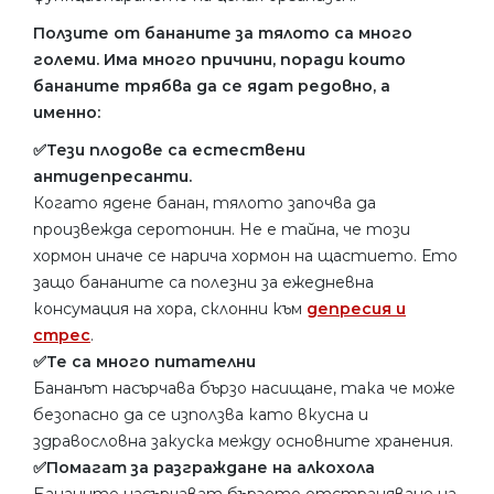
Ползите от бананите за тялото са много
големи. Има много причини, поради които
бананите трябва да се ядат редовно, а
именно:
✅Тези плодове са естествени
антидепресанти.
Когато ядене банан, тялото започва да
произвежда серотонин. Не е тайна, че този
хормон иначе се нарича хормон на щастието. Ето
защо бананите са полезни за ежедневна
консумация на хора, склонни към
депресия и
стрес
.
✅Те са много питателни
Бананът насърчава бързо насищане, така че може
безопасно да се използва като вкусна и
здравословна закуска между основните хранения.
✅Помагат за разграждане на алкохола
Бананите насърчават бързото отстраняване на