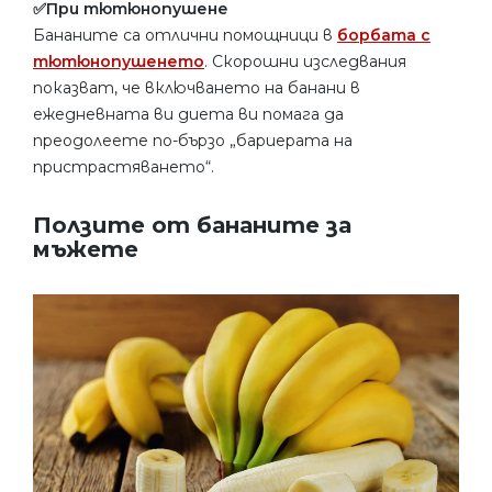
✅При тютюнопушене
Бананите са отлични помощници в
борбата с
тютюнопушенето
. Скорошни изследвания
показват, че включването на банани в
ежедневната ви диета ви помага да
преодолеете по-бързо „бариерата на
пристрастяването“.
Ползите от бананите за
мъжете