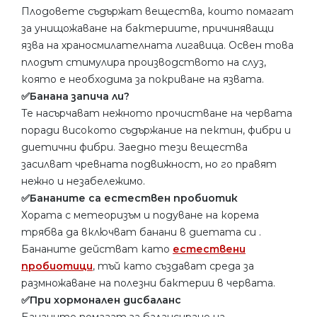
Плодовете съдържат вещества, които помагат
за унищожаване на бактериите, причиняващи
язва на храносмилателната лигавица. Освен това
плодът стимулира производството на слуз,
която е необходима за покриване на язвата.
✅Банана запича ли?
Те насърчават нежното прочистване на червата
поради високото съдържание на пектин, фибри и
диетични фибри. Заедно тези вещества
засилват чревната подвижност, но го правят
нежно и незабележимо.
✅Бананите са естествен пробиотик
Хората с метеоризъм и подуване на корема
трябва да включват банани в диетата си .
Бананите действат като
естествени
пробиотици
, тъй като създават среда за
размножаване на полезни бактерии в червата.
✅При хормонален дисбаланс
Бананите помагат за балансиране на