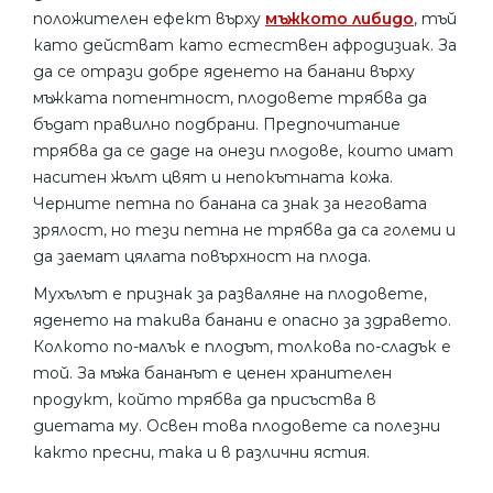
положителен ефект върху
мъжкото либидо
, тъй
като действат като естествен афродизиак. За
да се отрази добре яденето на банани върху
мъжката потентност, плодовете трябва да
бъдат правилно подбрани. Предпочитание
трябва да се даде на онези плодове, които имат
наситен жълт цвят и непокътната кожа.
Черните петна по банана са знак за неговата
зрялост, но тези петна не трябва да са големи и
да заемат цялата повърхност на плода.
Мухълът е признак за разваляне на плодовете,
яденето на такива банани е опасно за здравето.
Колкото по-малък е плодът, толкова по-сладък е
той. За мъжа бананът е ценен хранителен
продукт, който трябва да присъства в
диетата му. Освен това плодовете са полезни
както пресни, така и в различни ястия.