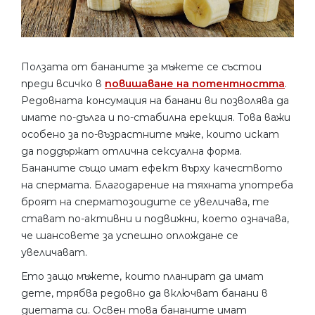
Ползата от бананите за мъжете се състои
преди всичко в
повишаване на потентността
.
Редовната консумация на банани ви позволява да
имате по-дълга и по-стабилна ерекция. Това важи
особено за по-възрастните мъже, които искат
да поддържат отлична сексуална форма.
Бананите също имат ефект върху качеството
на спермата. Благодарение на тяхната употреба
броят на сперматозоидите се увеличава, те
стават по-активни и подвижни, което означава,
че шансовете за успешно оплождане се
увеличават.
Ето защо мъжете, които планират да имат
дете, трябва редовно да включват банани в
диетата си. Освен това бананите имат