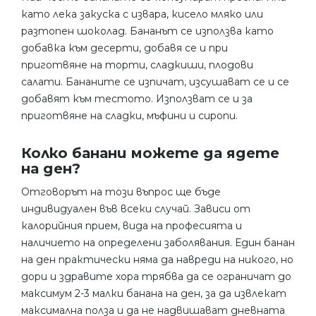
като лека закуска с извара, кисело мляко или
разтопен шоколад. Бананът се използва като
добавка към десерти, добавя се и при
приготвяне на торти, сладкиши, плодови
салати. Бананите се изпичат, изсушават се и се
добавят към тестото. Използват се и за
приготвяне на сладки, мъфини и сиропи.
Колко банани можете да ядете
на ден?
Отговорът на този въпрос ще бъде
индивидуален във всеки случай. Зависи от
калорийния прием, вида на професията и
наличието на определени заболявания. Един банан
на ден практически няма да навреди на никого, но
дори и здравите хора трябва да се ограничат до
максимум 2-3 малки банана на ден, за да извлекат
максимална полза и да не надвишават дневната