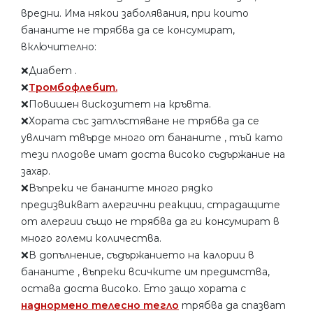
вредни. Има някои заболявания, при които
бананите не трябва да се консумират,
включително:
❌Диабет .
❌
Тромбофлебит.
❌Повишен вискозитет на кръвта.
❌Хората със затлъстяване не трябва да се
увличат твърде много от бананите , тъй като
тези плодове имат доста високо съдържание на
захар.
❌Въпреки че бананите много рядко
предизвикват алергични реакции, страдащите
от алергии също не трябва да ги консумират в
много големи количества.
❌В допълнение, съдържанието на калории в
бананите , въпреки всичките им предимства,
остава доста високо. Ето защо хората с
наднормено телесно тегло
трябва да спазват