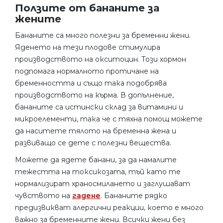
Ползите от бананите за
жените
Бананите са много полезни за бременни жени.
Яденето на тези плодове стимулира
производството на окситоцин. Този хормон
подпомага нормалното протичане на
бременността и също така подобрява
производството на кърма. В допълнение,
бананите са истински склад за витамини и
микроелементи, така че с тяхна помощ можете
да наситете тялото на бременна жена и
развиващо се дете с полезни вещества.
Можете да ядете банани, за да намалите
тежестта на токсикозата, тъй като те
нормализират храносмилането и заглушават
чувството на
гадене
. Бананите рядко
предизвикват алергични реакции, което е много
важно за бременните жени. Всички жени без