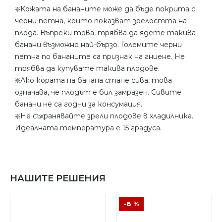
❇️Кожата на бананите може да бъде покрита с
черни петна, които показват зрелостта на
плода. Въпреки това, трябва да ядете такива
банани възможно най-бързо. Големите черни
петна по бананите са признак на гниене. Не
трябва да купувате такива плодове.
❇️Ако кората на банана стане сива, това
означава, че плодът е бил замразен. Сивите
банани не са годни за консумация.
❇️Не съхранявайте зрели плодове в хладилника.
Идеалната температура е 15 градуса.
НАШИТЕ РЕШЕНИЯ
-8 %