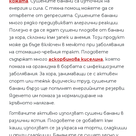
кожата
. Сушените банани са източник на
енергия и сила. С тяхна помощ можете да се
отървете от депресията. Сушените банани
много рядко предизвикват алергични реакции.
Полезно е да се ядат сушени плодове от банани
за хора, склонни към запек и анемия. Този продукт
може да бъде включен в менюто при заболявания
на стомашно-чревния тракт. Плодовете
съдържат много
аскорбинова киселина
, която
помага на организма в борбата с инфекциозните
заболявания. За хора, занимаващи се с активен
спорт или тежък физически труд, сушените
банани бързо ще попълнят енергийните резерви.
Яденето им помага за нормализиране на
кръвното налягане.
Готвачите активно използват сушени банани в
различни ястия. Плодовете се добавят към
каши, използват се за украса на торти, сладкиши
и други сладкиши. Бананите се сушат лесно у