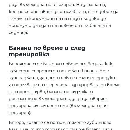
доза въглехидрати и калории. Но за хората,
които се опитват да отслабнат, е по-добре да
намалят консумацията на тези плодове до
минимум и да ядат не повече от 1-2 банана на
седмица.
Банани по време и след
тренировка
Вероятно сте виждали повече от веднъж как
известни спортисти похапват банани. Не е
изненадващо, защото това е отличен продукт
за попълване на енергията, изразходвана по време
на спорт. Първо, бананите съдържат
достатъчно въглехидрати, за да затворят
прозореца със същото име (въглехидратния
прозорец).
Второ, когато се потим, тялото губи много
калий, на който този плод също е богат. Тази