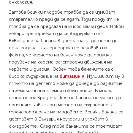
онкология.
Затова всички плодове трябва да се измиват
старателно преди да се ядат. Този продукт не
трябва да се предлага на много малки деца. Някои
лекари препоръчват да се въздържат от
въвеждане на банани в диетата на детето до
една година. Тази препоръка се основава на
факта, че яденето на банан може да причини
подуване на корема, разстроени движения на
червата и диария. Освен това бананите са с
високо съдържание на
витамин К
. Излишъкът му в
тялото на детето може да доведе до развитие
на хемолитична анемия и жълтеница. В много
отношения вредата, която бананите могат да
причинят, зависи от метода на съхранение и
транспортиране на плодовете. Всички банани се
доставят в България неузрели и узряват в
складовете. След това бананите се третират