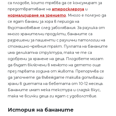
са плодове, които трябва да се консумират за
предотвратяване на
атеросклероза
и
нормализиране на зрението
. Много е полезно да
се ядат банани за хора в периода на
възстановяване след заболявания. За разлика от
много хранителни продукти, бананите са
разрешени за пациенти с различни патологии на
стомашно-чревния тракт. Пулпата на бананите
има деликатна структура, така че те са
одобрени за хранене на деца. Плодовете могат
да бъдат включени в менюто на детето още
през първата година от живота. Препоръчва се
да започнете да въвеждате такива допълващи
храни в диетата на бебетата от 10-12 месеца.
Бананите имат мека текстура и сладък вкус,
така че всички деца ги ядат с удоволствие.
История на бананите