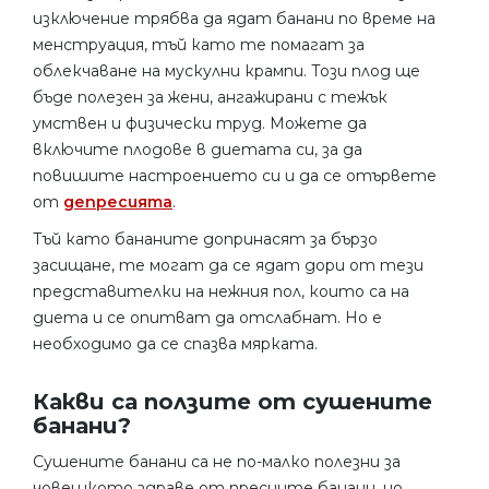
изключение трябва да ядат банани по време на
менструация, тъй като те помагат за
облекчаване на мускулни крампи. Този плод ще
бъде полезен за жени, ангажирани с тежък
умствен и физически труд. Можете да
включите плодове в диетата си, за да
повишите настроението си и да се отървете
от
депресията
.
Тъй като бананите допринасят за бързо
засищане, те могат да се ядат дори от тези
представителки на нежния пол, които са на
диета и се опитват да отслабнат. Но е
необходимо да се спазва мярката.
Какви са ползите от сушените
банани?
Сушените банани са не по-малко полезни за
човешкото здраве от пресните банани, но