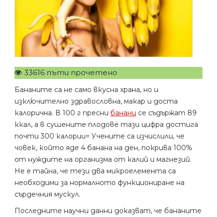
33616 пъти прочетено
Бананите са не само вкусна храна, но и
изключително здравословна, макар и доста
калорична. В 100 г пресни
банани
се съдържат 89
ккал, а в сушените плодове тази цифра достига
почти 300 калории= Учените са изчислили, че
човек, който яде 4 банана на ден, покрива 100%
от нуждите на организма от калий и магнезий.
Не е тайна, че тези два микроелемента са
необходими за нормалното функциониране на
сърдечния мускул.
Последните научни данни доказват, че бананите