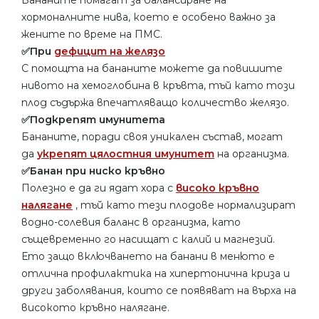
хормоналните нива, което е особено важно за
жените по време на ПМС.
✅При
дефицит на желязо
С помощта на бананите можете да повишите
нивото на хемоглобина в кръвта, тъй като този
плод съдържа впечатляващо количество желязо.
✅Подкрепят имунитета
Бананите, поради своя уникален състав, могат
да
укрепят цялостния имунитет
на организма.
✅Банан при ниско кръвно
Полезно е да ги ядат хора с
високо кръвно
налягане
, тъй като тези плодове нормализират
водно-солевия баланс в организма, като
същевременно го насищат с калий и магнезий.
Ето защо включването на банани в менюто е
отлична профилактика на хипертонична криза и
други заболявания, които се появяват на върха на
високото кръвно налягане.