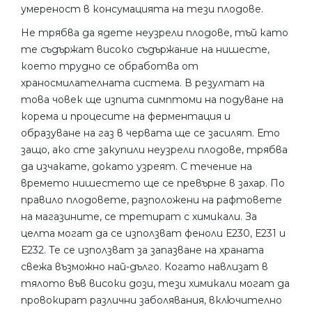
умереност в консумацията на тези плодове.
Не трябва да ядете неузрели плодове, тъй като
те съдържат високо съдържание на нишесте,
което трудно се обработва от
храносмилателната система. В резултат на
това човек ще изпита симптоми на подуване на
корема и процесите на ферментация и
образуване на газ в червата ще се засилят. Ето
защо, ако сте закупили неузрели плодове, трябва
да изчакате, докато узреят. С течение на
времето нишестето ще се превърне в захар. По
правило плодовете, разположени на рафтовете
на магазините, се третират с химикали. За
целта могат да се използват феноли Е230, Е231 и
Е232. Те се използват за запазване на храната
свежа възможно най-дълго. Когато навлизат в
тялото във високи дози, тези химикали могат да
провокират различни заболявания, включително