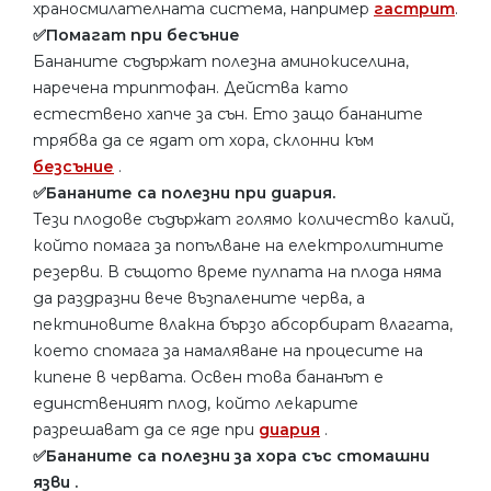
храносмилателната система, например
гастрит
.
✅Помагат при бесъние
Бананите съдържат полезна аминокиселина,
наречена триптофан. Действа като
естествено хапче за сън. Ето защо бананите
трябва да се ядат от хора, склонни към
безсъние
.
✅Бананите са полезни при диария.
Тези плодове съдържат голямо количество калий,
който помага за попълване на електролитните
резерви. В същото време пулпата на плода няма
да раздразни вече възпалените черва, а
пектиновите влакна бързо абсорбират влагата,
което спомага за намаляване на процесите на
кипене в червата. Освен това бананът е
единственият плод, който лекарите
разрешават да се яде при
диария
.
✅Бананите са полезни за хора със стомашни
язви .