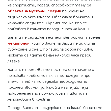
на спортисти, поради способността му да
облекчава мускулни спазми
по време на
физическа активност. Облекчава болката и
намалява спазмите и крампите, които се
появяват в тялото поради липса на калий.
Бананите съдържат естествен хормон, наречен
мелатонин
, който влияе на вашите цикли на
събуждане и сън. Ето защо, за добра почивка,
можете да ядете банан няколко часа преди
лягане.
Бананът премахва течността от тялото и
понижава кръвното налягане, полезен е при
анемия, тъй като съдържа необходимото
количество желязо, калий и магнезий. Тези
микроелементи нормализират нивото на
хемоглобина в кръвта.
Поради високото съдържание на калий, бананите