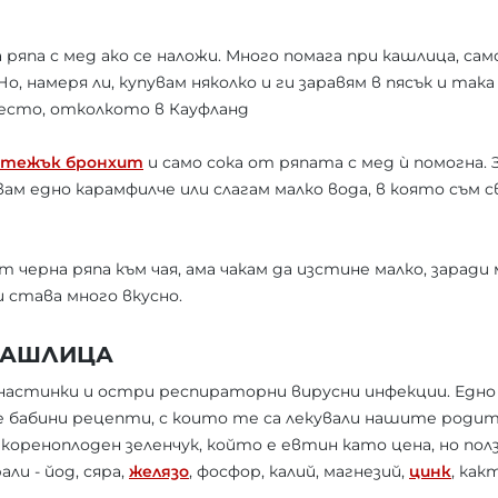
а ряпа с мед ако се наложи. Много помага при кашлица, са
о, намеря ли, купувам няколко и ги заравям в пясък и така
често, отколкото в Кауфланд
тежък бронхит
и само сока от ряпата с мед ѝ помогна. 
ам едно карамфилче или слагам малко вода, в която съм с
 черна ряпа към чая, ама чакам да изстине малко, заради м
и става много вкусно.
 КАШЛИЦА
астинки и остри респираторни вирусни инфекции. Едно
 бабини рецепти, с които те са лекували нашите родит
 кореноплоден зеленчук, който е евтин като цена, но пол
ли - йод, сяра,
желязо
, фосфор, калий, магнезий,
цинк
, как