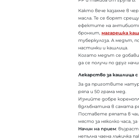
РР и такива от група В.
Както вече казахме в че
масла. Те се борят сре
ефектите на антибиотиц
бронхит,
магарешка каш
туберкулоза. А медът, п
настинки и кашлица.
Когато медът се добави 
да се получи по друг нач
Лекарство за кашлица с 
За да приготвите натура
ряпа и 50 грама мед.
Измийте добре коренопл
вдлъбнатина в самата р
Поставете ряпата в чаш
място за няколко часа, з
Начин на прием
: възраст
непълна чаена лъжичка па