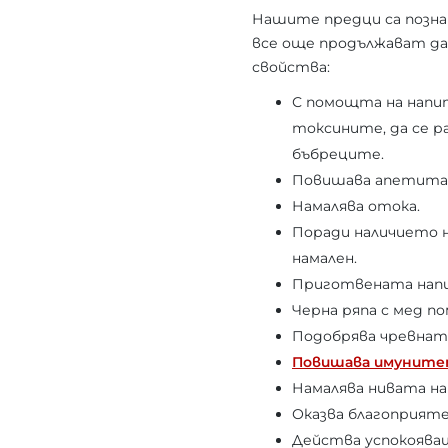
Нашите предци са познав
все още продължават да 
свойства:
С помощта на напи
токсините, да се р
бъбреците.
Повишава апетита
Намалява отока.
Поради наличието 
намален.
Приготвената напи
Черна ряпа с мед по
Подобрява чревнат
Повишава имунит
Намалява нивата на
Оказва благоприят
Действа успокоява