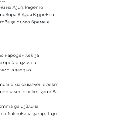
с.
ни на Азия, където
тивира в Азия в древни
ства за дълго време е
о народен лек за
 брой различни
ло, а заедно
остигне максимален ефект.
териален ефект, затова
остта да извлича
 обикновена захар. Тази