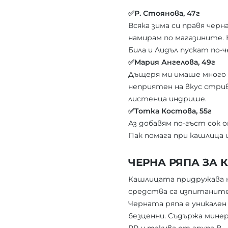
✅Р. Стоянова, 47г
Всяка зима си правя черн
намирам по магазините. Н
Била и Лидъл пускат по-
✅Мария Ангелова, 49г
Дъщеря ми имаше много
неприятен на вкус стрив
листенца индрише.
✅Tотка Костова, 55г
Аз добавям по-гъст сок от
Пак помага при кашлица 
ЧЕРНА РЯПА ЗА
Кашлицата придружава н
средства са изпитаните
Черната ряпа е уникален
безценни. Съдържа минера