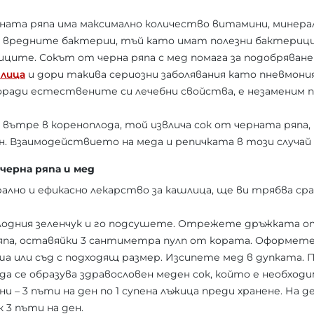
рната ряпа има максимално количество витамини, минера
щу вредните бактерии, тъй като имат полезни бактерици
ите. Сокът от черна ряпа с мед помага за подобряване
лица
и дори такива сериозни заболявания като пневмония
оради естествените си лечебни свойства, е незаменим 
вътре в кореноплода, той извлича сок от черната ряпа
ин. Взаимодействието на меда и репичката в този случай 
черна ряпа и мед
лно и ефикасно лекарство за кашлица, ще ви трябва ср
одния зеленчук и го подсушете. Отрежете дръжката от
япа, оставяйки 3 сантиметра пулп от кората. Оформете
а или съд с подходящ размер. Изсипете мед в дупката.
а да се образува здравословен меден сок, който е необходи
ни – 3 пъти на ден по 1 супена лъжица преди хранене. На д
к 3 пъти на ден.