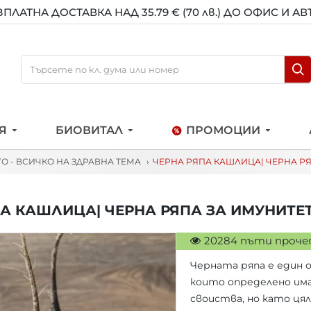
ЗПЛАТНА ДОСТАВКА НАД 35.79 € (70 лв.) ДО ОФИС И А
Я
БИОВИТАЛ
ПРОМОЦИИ
ТО - ВСИЧКО НА ЗДРАВНА ТЕМА
ЧЕРНА РЯПА КАШЛИЦА| ЧЕРНА РЯ
А КАШЛИЦА| ЧЕРНА РЯПА ЗА ИМУНИТЕТ
20284 пъти проч
Черната ряпа е един 
които определено им
своиства, но като цял