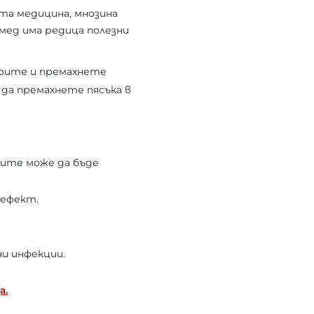
та медицина, мнозина
мед има редица полезни
орите и премахнете
 да премахнете пясъка в
ите може да бъде
 ефект.
ни инфекции.
а.