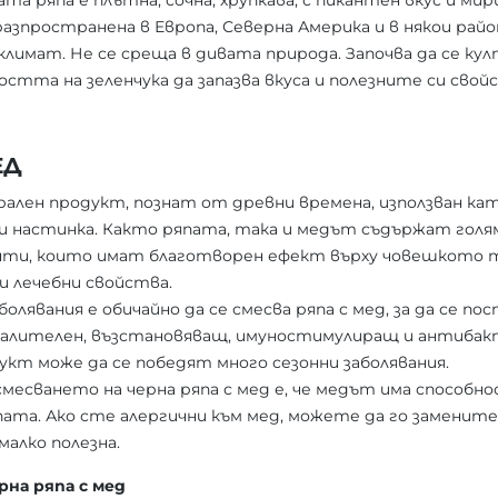
 ряпа е плътна, сочна, хрупкава, с пикантен вкус и мири
азпространена в Европа, Северна Америка и в някои райо
лимат. Не се среща в дивата природа. Започва да се кул
стта на зеленчука да запазва вкуса и полезните си свой
МЕД
рален продукт, познат от древни времена, използван кат
и настинка. Както ряпата, така и медът съдържат голям
ти, които имат благотворен ефект върху човешкото тя
и лечебни свойства.
аболявания е обичайно да се смесва ряпа с мед, за да се п
алителен, възстановяващ, имуностимулиращ и антибак
кт може да се победят много сезонни заболявания.
месването на черна ряпа с мед е, че медът има способн
ата. Ако сте алергични към мед, можете да го замените с
малко полезна.
рна ряпа с мед