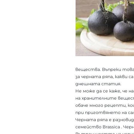
вещества. Въпреки това,
за черната ряпа, какви 
днешната статия.
Не може да се каже, че 
на хранителните вещест
обаче много рецепти, ко
при приготвянето на са
Черната ряпа е разнови
семейство Brassica . Чер