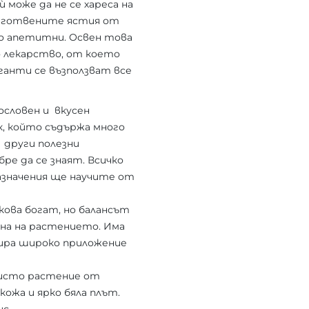
ѝ може да не се хареса на
риготвените ястия от
го апетитни. Освен това
 лекарство, от което
анти се възползват все
ословен и вкусен
к, който съдържа много
 други полезни
ре да се знаят. Всичко
назначения ще научите от
кова богат, но балансът
ена на растението. Има
мира широко приложение
висто растение от
кожа и ярко бяла плът.