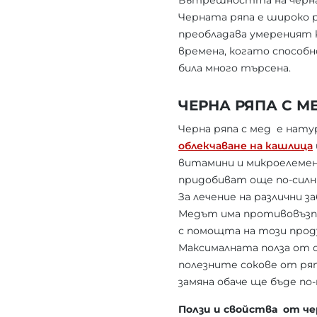
Вътрешността на черната
Черната ряпа е широко р
преобладава умереният к
времена, когато способно
била много търсена.
ЧЕРНА РЯПА С 
Черна ряпа с мед е нату
облекчаване на кашлица
витамини и микроелемен
придобиват още по-силн
За лечение на различни з
Медът има противовъзп
с помощта на този проду
Максималната полза от с
полезните сокове от ряп
замяна обаче ще бъде по-
Ползи и свойства от че