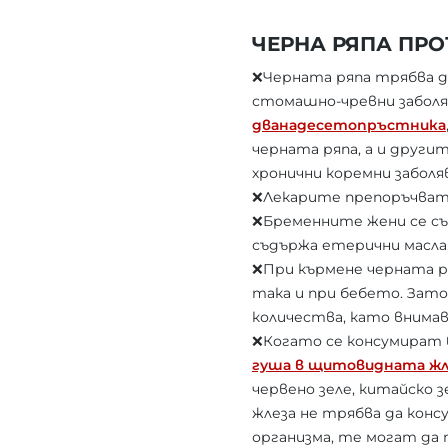
ЧЕРНА РЯПА ПР
❌Черната ряпа трябва д
стомашно-чревни заболяв
дванадесетопръстника
черната ряпа, а и другит
хронични коремни заболя
❌Лекарите препоръчват
❌Бременните жени се съ
съдържа етерични масла
❌При кърмене черната р
така и при бебето. Зато
количества, като внима
❌Когато се консумират 
гуша в щитовидната жл
червено зеле, китайско з
жлеза не трябва да конс
организма, те могат да 