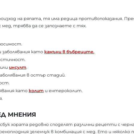
изход на ряпата, тя има редица противопоказания. Пред
 мед, трябва да се запознаете с тях.
носимост.
и заболявания като
камъни в бъбреците.
ластичност.
 или
инсулт
.
аболявания в остър стадий.
ост.
лявания като
колит
и ентероколит.
я.
ЕД МНЕНИЯ
йсбук хората редовно споделят различни рецепти с черна
ореноплодния зеленчук в комбинация с мед. Ето и няколко 