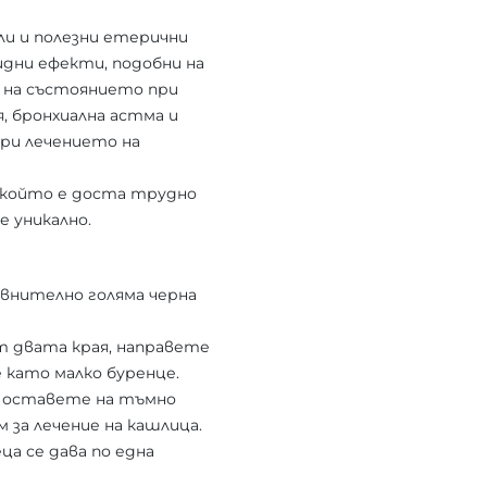
ли и полезни етерични
дни ефекти, подобни на
 на състоянието при
, бронхиална астма и
при лечението на
, който е доста трудно
е уникално.
авнително голяма черна
 двата края, направете
 като малко буренце.
 Поставете на тъмно
м за лечение на кашлица.
еца се дава по една