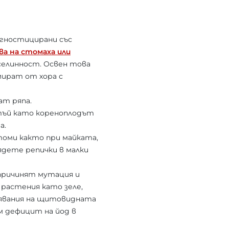
агностицирани със
ва на стомаха или
иселинност. Освен това
умират от хора с
ат ряпа.
 тъй като кореноплодът
а.
оми както при майката,
ядете репички в малки
причинят мутация и
 растения като зеле,
болявания на щитовидната
м дефицит на йод в