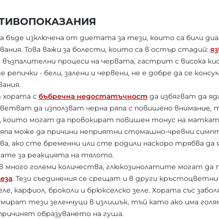
ОТИВОПОКАЗАНИЯ
а бъде изключена от диетата за тези, които са били ди
ания. Това важи за болести, които са в остър стадий:
яз
, възпалителни процеси на червата, гастрит с висока к
е репички - бели, залени и червени, не е добре да се конс
вания.
 хората с
бъбречна недостатъчност
да избягват да яд
ветват да използват черна ряпа с повишено внимание,
, които могат да провокират повишен тонус на маткат
япа може да причини неприятни стомашно-чревни симпт
ва, ако сте бременни или сте родили наскоро трябва да 
вате за реакцията на тялото.
в много големи количества, глюкозинолатите могат да 
еза
. Тези съединения се срещат и в други кръстоцветни
еле, карфиол, броколи и брюкселско зеле. Хората със за
умират тези зеленчуци в излишък, тъй като ако има голя
причинят образуването на гуша.