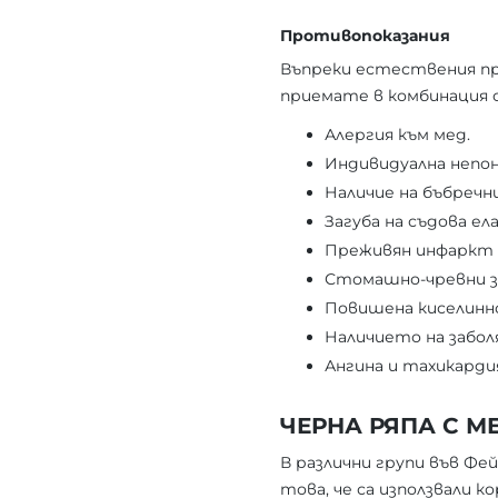
Противопоказания
Въпреки естествения про
приемате в комбинация с
Алергия към мед.
Индивидуална непо
Наличие на бъбречн
Загуба на съдова е
Преживян инфаркт
Стомашно-чревни з
Повишена киселинн
Наличието на забо
Ангина и тахикарди
ЧЕРНА РЯПА С М
В различни групи във Фе
това, че са използвали к