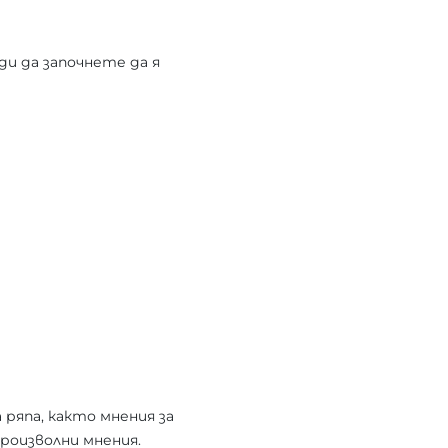
и да започнете да я
 ряпа, както мнения за
произволни мнения.