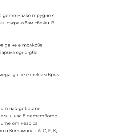
мо дето малко трудно я
 ги съхранявам свежи. В
За да не е толкова
варила едно-две
еда, да не е съвсем врял.
 от най-добрите
ели и нас в детството.
зите от него са
то и витамини - А, С, Е, К,