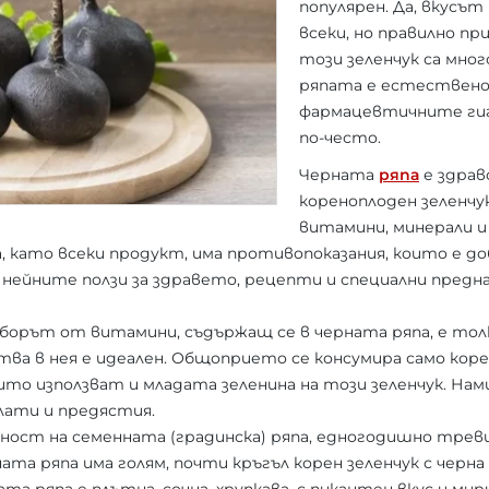
популярен. Да, вкусът 
всеки, но правилно п
този зеленчук са мно
ряпата е естествено
фармацевтичните гиг
по-често.
Черната
ряпа
е здрав
кореноплоден зеленчу
витамини, минерали и
 като всеки продукт, има противопоказания, които е доб
са нейните ползи за здравето, рецепти и специални пред
наборът от витамини, съдържащ се в черната ряпа, е тол
ва в нея е идеален. Общоприето се консумира само кор
ито използват и младата зеленина на този зеленчук. На
лати и предястия.
дност на семенната (градинска) ряпа, едногодишно тре
ната ряпа има голям, почти кръгъл корен зеленчук с черна 