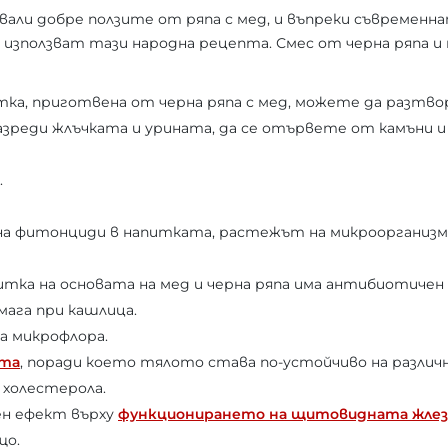
али добре ползите от ряпа с мед, и въпреки съвременна
използват тази народна рецепта. Смес от черна ряпа и 
тка, приготвена от черна ряпа с мед, можете да разтв
азреди жлъчката и урината, да се отървете от камъни и
.
на фитонциди в напитката, растежът на микроорганизм
тка на основата на мед и черна ряпа има антибиотичен
мага при кашлица.
а микрофлора.
ета
, поради което тялото става по-устойчиво на различ
 холестерола.
ен ефект върху
функционирането на щитовидната жлез
що.