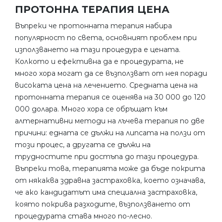
ПРОТОННА ТЕРАПИЯ ЦЕНА
Въпреки че протонната терапия набира
популярност по света, основният проблем при
използването на тази процедура е цената.
Колкото и ефективна да е процедурата, не
много хора могат да се възползват от нея поради
високата цена на лечението. Средната цена на
протонната терапия се оценява на 30 000 до 120
000 долара. Много хора се обръщат към
алтернативни методи на лъчева терапия по две
причини: едната се дължи на липсата на ползи от
този процес, а другата се дължи на
трудностите при достъпа до тази процедура.
Въпреки това, терапията може да бъде покрита
от някаква здравна застраховка, което означава,
че ако кандидатът има специална застраховка,
която покрива разходите, възползването от
процедурата става много по-лесно.