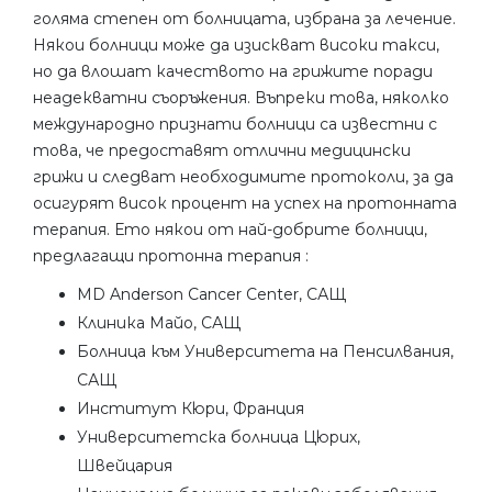
голяма степен от болницата, избрана за лечение.
Някои болници може да изискват високи такси,
но да влошат качеството на грижите поради
неадекватни съоръжения. Въпреки това, няколко
международно признати болници са известни с
това, че предоставят отлични медицински
грижи и следват необходимите протоколи, за да
осигурят висок процент на успех на протонната
терапия. Ето някои от най-добрите болници,
предлагащи протонна терапия :
MD Anderson Cancer Center, САЩ
Клиника Майо, САЩ
Болница към Университета на Пенсилвания,
САЩ
Институт Кюри, Франция
Университетска болница Цюрих,
Швейцария