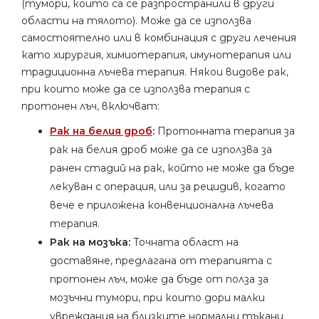
(тумори, които са се разпространили в други
области на тялото). Може да се използва
самостоятелно или в комбинация с други лечения
като хирургия, химиотерапия, имунотерапия или
традиционна лъчева терапия. Някои видове рак,
при които може да се използва терапия с
протонен лъч, включват:
Рак на белия дроб
:
Протонната терапия за
рак на белия дроб може да се използва за
ранен стадий на рак, който не може да бъде
лекуван с операция, или за рецидив, когато
вече е приложена конвенционална лъчева
терапия.
Рак на мозъка:
Точната област на
доставяне, предлагана от терапията с
протонен лъч, може да бъде от полза за
мозъчни тумори, при които дори малки
увреждания на близките нормални тъкани