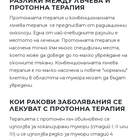
РАЗЛИКИ МЕЖДУ ЛЪЧЕВА И
ПРОТОННА ТЕРАПИЯ
Протонната терапия и конвенционалната
лъчева терапия се предписват от радиационни
онколози. Една от най-очевидните разлики е
мястото на лечение. Протонната терапия е
насочена точно към много специфични места,
което може да доведе до по-малко увреждане на
околните тъкани. Конвенционалната лъчева
терапия е по-малко насочена и повече "нормални"
клетки в областта на тумора могат да бъдат
увредени.
КОИ РАКОВИ ЗАБОЛЯВАНИЯ СЕ
ЛЕКУВАТ С ПРОТОННА ТЕРАПИЯ
Терапията с протонен лъч обикновено се
използва за локализирани тумори (стадий I, II или
III) и се използва рядко за тумори стадий 4