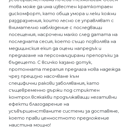
това може да има известен краткотраен
дискомфорт, като обща умора и леки кожни
раздразнения, които лесно се управляват с
внимателно наблюдение с последващи
посещения, насрочени малко след датата на
последната сесия, което също позволява на
медицинския екип да оцени напредък и
предлагане на персонализирани препоръки за
бъдещето. С всичко казано дотук,
протонната терапия предлага нова надежда
чрез прецизно насочване към
специфични ракови заболявания
,
като
същевременно държи под стриктен
контрол всякакви продължаващи негативни
ефекти благодарение на
усъвършенстваните системи за доставяне,
което прави ценностното предложение
наистина мощно!