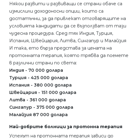
Някои развити и развиващи се страни обаче са
измислили доходоносни опции, които са
достатъчни, за да привлекат отговарящите на
условията кандидати да се възползват от тази
чудесна процедура. Сред тях Индия, Турция,
Испания, Швейцария, Литва, Сингапур и Малайзия
И така, ето бърза представа за цената на
протонната терапия, която трябва да поемете
в различни страни по света:
Индия - 70 000 долара
Турция - 425 000 долара
Испания - 380 000 долара
Швейцария - 151 000 долара
Литва - 361 000 долара
Сингапур - 375 000 долара
Малайзия 87 000 долара
Най-добрите болници за протонна терапия
Успехът на протонната терапия зависи до