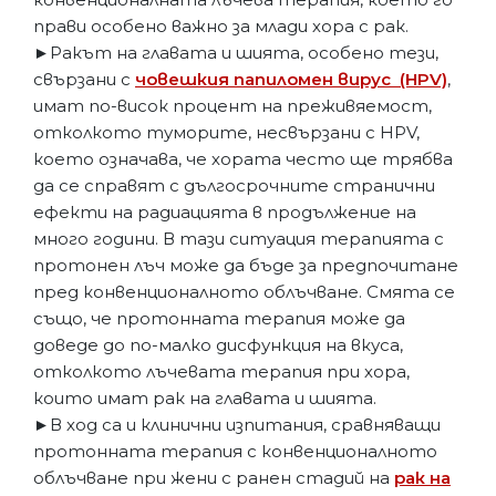
прави особено важно за млади хора с рак.
►Ракът на главата и шията, особено тези,
свързани с
човешкия папиломен вирус (HPV)
,
имат по-висок процент на преживяемост,
отколкото туморите, несвързани с HPV,
което означава, че хората често ще трябва
да се справят с дългосрочните странични
ефекти на радиацията в продължение на
много години. В тази ситуация терапията с
протонен лъч може да бъде за предпочитане
пред конвенционалното облъчване. Смята се
също, че протонната терапия може да
доведе до по-малко дисфункция на вкуса,
отколкото лъчевата терапия при хора,
които имат рак на главата и шията.
►В ход са и клинични изпитания, сравняващи
протонната терапия с конвенционалното
облъчване при жени с ранен стадий на
рак на