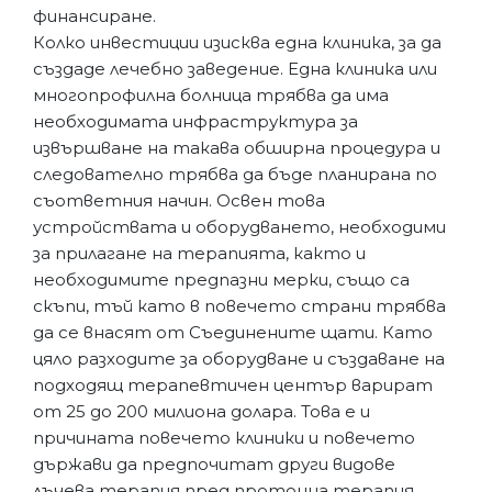
финансиране.
Колко инвестиции изисква една клиника, за да
създаде лечебно заведение. Една клиника или
многопрофилна болница трябва да има
необходимата инфраструктура за
извършване на такава обширна процедура и
следователно трябва да бъде планирана по
съответния начин. Освен това
устройствата и оборудването, необходими
за прилагане на терапията, както и
необходимите предпазни мерки, също са
скъпи, тъй като в повечето страни трябва
да се внасят от Съединените щати. Като
цяло разходите за оборудване и създаване на
подходящ терапевтичен център варират
от 25 до 200 милиона долара. Това е и
причината повечето клиники и повечето
държави да предпочитат други видове
лъчева терапия пред протонна терапия,