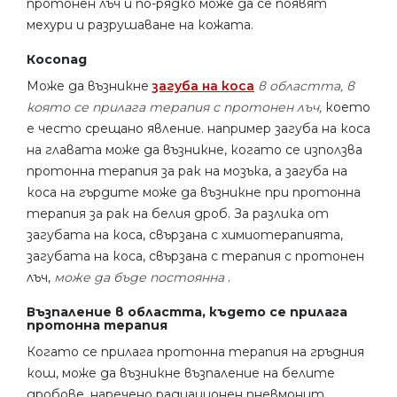
протонен лъч и по-рядко може да се появят
мехури и разрушаване на кожата.
Косопад
Може да възникне
загуба на коса
в областта, в
която се прилага терапия с протонен лъч,
което
е често срещано явление. например загуба на коса
на главата може да възникне, когато се използва
протонна терапия за рак на мозъка, а загуба на
коса на гърдите може да възникне при протонна
терапия за рак на белия дроб. За разлика от
загубата на коса, свързана с химиотерапията,
загубата на коса, свързана с терапия с протонен
лъч,
може да бъде постоянна
.
Възпаление в областта, където се прилага
протонна терапия
Когато се прилага протонна терапия на гръдния
кош, може да възникне възпаление на белите
дробове, наречено радиационен пневмонит