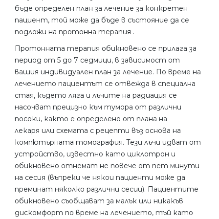
бъде определен план за лечение за конкретен
пациент, той може да бъде в състояние да се
подложи на протонна терапия .
Протонната терапия обикновено се прилага за
период от 5 до 7 седмици, в зависимост от
вашия индивидуален план за лечение. По време на
лечението пациентът се отвежда в специална
стая, където ляга и лъчите на радиация се
насочват прецизно към тумора от различни
посоки, както е определено от плана на
лекаря или схемата с рецепти въз основа на
компютърната томография. Тези лъчи идват от
устройство, известно като циклотрон и
обикновено отнемат не повече от пет минути
на сесия (въпреки че някои пациенти може да
преминат няколко различни сесии). Пациентите
обикновено съобщават за малък или никакъв
дискомфорт по време на лечението, тъй като