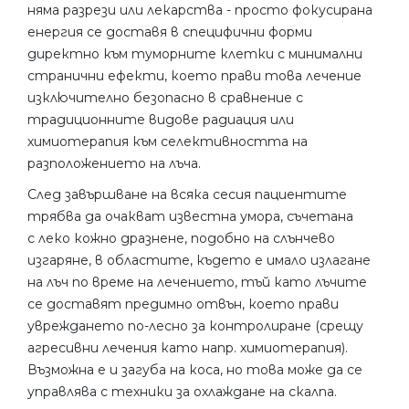
няма разрези или лекарства - просто фокусирана
енергия се доставя в специфични форми
директно към туморните клетки с минимални
странични ефекти, което прави това лечение
изключително безопасно в сравнение с
традиционните видове радиация или
химиотерапия към селективността на
разположението на лъча.
След завършване на всяка сесия пациентите
трябва да очакват известна умора, съчетана
с леко кожно дразнене, подобно на слънчево
изгаряне, в областите, където е имало излагане
на лъч по време на лечението, тъй като лъчите
се доставят предимно отвън, което прави
увреждането по-лесно за контролиране (срещу
агресивни лечения като напр. химиотерапия).
Възможна е и загуба на коса, но това може да се
управлява с техники за охлаждане на скалпа.