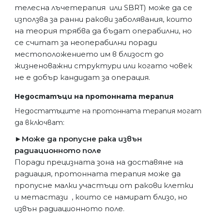
телесна лъчетерапия или SBRT) може да се
използва за ранни ракови заболявания, които
на теория трябва да бъдат операбилни, но
се считат за неоперабилни поради
местоположението им в близост до
жизненоважни структури или когато човек
не е добър кандидат за операция.
Недостатъци на протонната терапия
Недостатъците на протонната терапия могат
да включват:
►Може да пропусне рака извън
радиационното поле
Поради прецизната зона на доставяне на
радиация, протонната терапия може да
пропусне малки участъци от ракови клетки
и метастази , които се намират близо, но
извън радиационното поле.