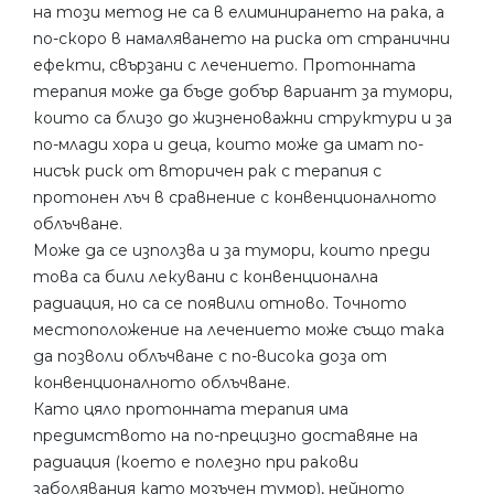
на този метод не са в елиминирането на рака, а
по-скоро в намаляването на риска от странични
ефекти, свързани с лечението. Протонната
терапия може да бъде добър вариант за тумори,
които са близо до жизненоважни структури и за
по-млади хора и деца, които може да имат по-
нисък риск от вторичен рак с терапия с
протонен лъч в сравнение с конвенционалното
облъчване.
Може да се използва и за тумори, които преди
това са били лекувани с конвенционална
радиация, но са се появили отново. Точното
местоположение на лечението може също така
да позволи облъчване с по-висока доза от
конвенционалното облъчване.
Като цяло протонната терапия има
предимството на по-прецизно доставяне на
радиация (което е полезно при ракови
заболявания като мозъчен тумор), нейното