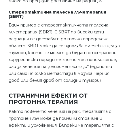
много по-прецизно доставяне на радиация.
Стереотактична телесна лъчетерапия
(SBRT)
Един пример е стереотактичната телесна
лъчетерапия (SBRT). С SBRT по-високи дози
радиация се доставят до точно определена
област. SBRT може да се използва с лечебна цел за
тумори, които не могат да бъдат отстранени
хирургически поради тяхното местоположение,
или за лечение на „олигометастази“ (единични
или само няколко метастази в мозъка, черния
дроб или белия дроб от солидни тумори).
СТРАНИЧНИ ЕФЕКТИ ОТ
ПРОТОННА ТЕРАПИЯ
Както повечето лечения на рак, терапията с
протонен лъч може да причини странични
ефекти и усложнения. Въпреки че терапията с