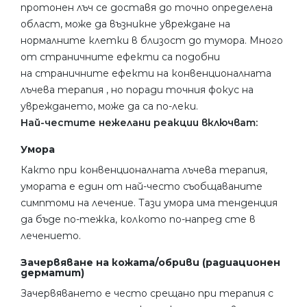
протонен лъч се доставя до точно определена
област, може да възникне увреждане на
нормалните клетки в близост до тумора. Много
от страничните ефекти са подобни
на страничните ефекти на конвенционалната
лъчева терапия , но поради точния фокус на
увреждането, може да са по-леки.
Най-честите нежелани реакции включват:
Умора
Както при конвенционалната лъчева терапия,
умората е един от най-често съобщаваните
симптоми на лечение. Тази умора има тенденция
да бъде по-тежка, колкото по-напред сте в
лечението.
Зачервяване на кожата/обриви (радиационен
дерматит)
Зачервяването е често срещано при терапия с