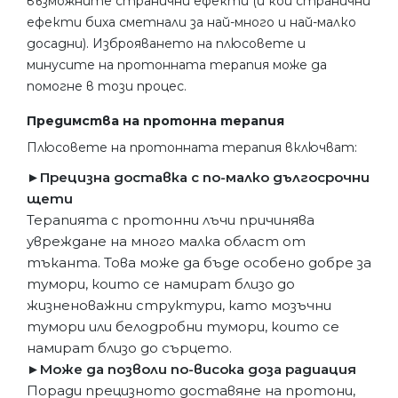
възможните странични ефекти (и кои странични
ефекти биха сметнали за най-много и най-малко
досадни). Изброяването на плюсовете и
минусите на протонната терапия може да
помогне в този процес.
Предимства на протонна терапия
Плюсовете на протонната терапия включват:
►Прецизна доставка с по-малко дългосрочни
щети
Терапията с протонни лъчи причинява
увреждане на много малка област от
тъканта. Това може да бъде особено добре за
тумори, които се намират близо до
жизненоважни структури, като мозъчни
тумори или белодробни тумори, които се
намират близо до сърцето.
►Може да позволи по-висока доза радиация
Поради прецизното доставяне на протони,