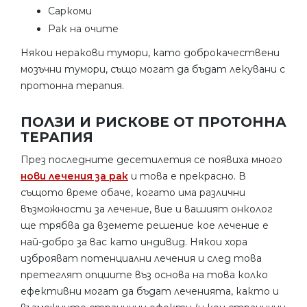
Саркоми
Рак на очите
Някои неракови тумори, като доброкачествени
мозъчни тумори, също могат да бъдат лекувани с
протонна терапия.
ПОЛЗИ И РИСКОВЕ ОТ ПРОТОННА
ТЕРАПИЯ
През последните десетилетия се появиха много
нови лечения за рак
и това е прекрасно. В
същото време обаче, когато има различни
възможности за лечение, вие и вашият онколог
ще трябва да вземете решение кое лечение е
най-добро за вас като индивид. Някои хора
изброяват потенциални лечения и след това
претеглят опциите въз основа на това колко
ефективни могат да бъдат леченията, както и