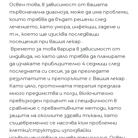
Освен това, в зависимост от вашата
първоначална диагноза, може да има проблеми,
които трябва да бъдат решени след
лечението, като умора, инфекции, гадене и
т.н., което ще изисква последващи
посещения при вашия лекар .
Времето за това варира в зависимост от
индивида, но като цяло трябва да планирате
да изчакате приблизително 4 седмици след
последната си сесия, за да прегледате
резултатите и препоръките с Вашия лекар .
Като цяло, протонната терапия предлага
много предимства и ползи, включително
превъзходен процент на специфичност в
сравнение с превантивните методи, като
защита на околните здрави тъкани, като
същевременно се насочва към проблемни
клетки/структури, използвайки
усъвършенствана лъчева технология. Освен