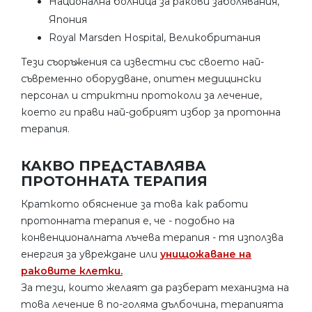
Национална болница за ракови заболявания,
Япония
Royal Marsden Hospital, Великобритания
Тези съоръжения са известни със своето най-
съвременно оборудване, опитен медицински
персонал и стриктни протоколи за лечение,
което ги прави най-добрият избор за протонна
терапия.
КАКВО ПРЕДСТАВЛЯВА
ПРОТОННАТА ТЕРАПИЯ
Краткото обяснение за това как работи
протонната терапия е, че - подобно на
конвенционалната лъчева терапия - тя използва
енергия за увреждане или
унищожаване на
раковите клетки.
За тези, които желаят да разберат механизма на
това лечение в по-голяма дълбочина, терапията