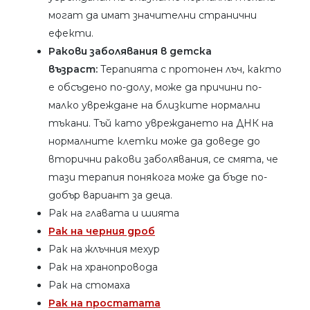
могат да имат значителни странични
ефекти.
Ракови заболявания в детска
възраст:
Терапията с протонен лъч, както
е обсъдено по-долу, може да причини по-
малко увреждане на близките нормални
тъкани. Тъй като увреждането на ДНК на
нормалните клетки може да доведе до
вторични ракови заболявания, се смята, че
тази терапия понякога може да бъде по-
добър вариант за деца.
Рак на главата и шията
Рак на черния дроб
Рак на жлъчния мехур
Рак на хранопровода
Рак на стомаха
Рак на простатата