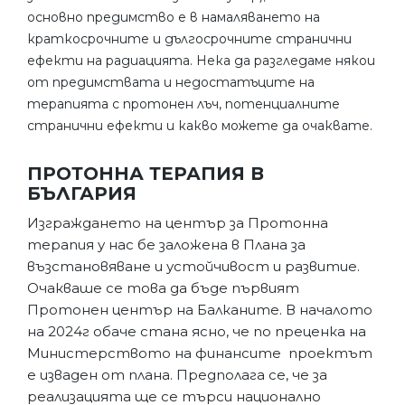
основно предимство е в намаляването на
краткосрочните и дългосрочните странични
ефекти на радиацията. Нека да разгледаме някои
от предимствата и недостатъците на
терапията с протонен лъч, потенциалните
странични ефекти и какво можете да очаквате.
ПРОТОННА ТЕРАПИЯ В
БЪЛГАРИЯ
Изграждането на център за Протонна
терапия у нас бе заложена в Плана за
възстановяване и устойчивост и развитие.
Очакваше се това да бъде първият
Протонен център на Балканите. В началото
на 2024г обаче стана ясно, че по преценка на
Министерството на финансите проектът
е изваден от плана. Предполага се, че за
реализацията ще се търси национално