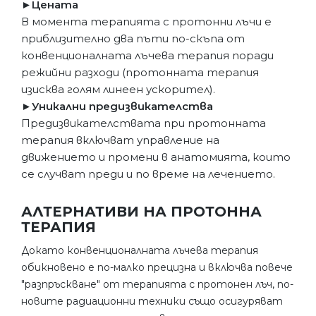
►Цената
В момента терапията с протонни лъчи е
приблизително два пъти по-скъпа от
конвенционалната лъчева терапия поради
режийни разходи (протонната терапия
изисква голям линеен ускорител).
►Уникални предизвикателства
Предизвикателствата при протонната
терапия включват управление на
движението и промени в анатомията, които
се случват преди и по време на лечението.
АЛТЕРНАТИВИ НА ПРОТОННА
ТЕРАПИЯ
Докато конвенционалната лъчева терапия
обикновено е по-малко прецизна и включва повече
"разпръскване" от терапията с протонен лъч, по-
новите радиационни техники също осигуряват