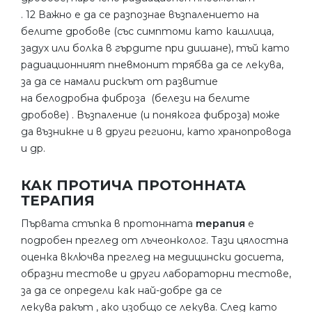
. 12 Важно е да се разпознае възпалението на
белите дробове (със симптоми като кашлица,
задух или болка в гърдите при дишане), тъй като
радиационният пневмонит трябва да се лекува,
за да се намали рискът от развитие
на белодробна фиброза (белези на белите
дробове) . Възпаление (и понякога фиброза) може
да възникне и в други региони, като хранопровода
и др.
КАК ПРОТИЧА ПРОТОННАТА
ТЕРАПИЯ
Първата стъпка в протонната
терапия
е
подробен преглед от лъчеонколог. Тази цялостна
оценка включва преглед на медицински досиета,
образни тестове и други лабораторни тестове,
за да се определи как най-добре да се
лекува ракът , ако изобщо се лекува. След като