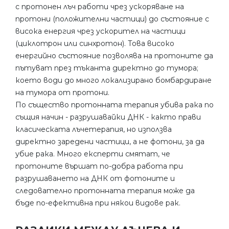
с протонен лъч работи чрез ускоряване на
протони (положителни частици) до състояние с
висока енергия чрез ускорител на частици
(циклотрон или синхротон). Това високо
енергийно състояние позволява на протоните да
пътуват през тъканта директно до тумора;
което води до много локализирано бомбардиране
на тумора от протони.
По същество протонната терапия убива рака по
същия начин - разрушавайки ДНК - както прави
класическата лъчетерапия, но използва
директно заредени частици, а не фотони, за да
убие рака. Много експерти смятат, че
протоните вършат по-добра работа при
разрушаването на ДНК от фотоните и
следователно протонната терапия може да
бъде по-ефективна при някои видове рак.