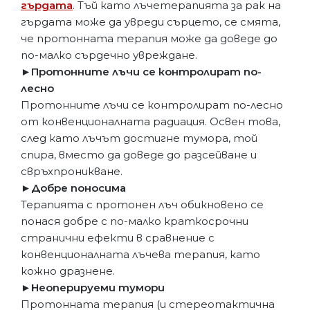
гърдата
. Тъй като лъчетерапията за рак на
гърдата може да увреди сърцето, се смята,
че протонната терапия може да доведе до
по-малко сърдечно увреждане.
►Протонните лъчи се контролират по-
лесно
Протонните лъчи се контролират по-лесно
от конвенционалната радиация. Освен това,
след като лъчът достигне тумора, той
спира, вместо да доведе до разсейване и
свръхпроникване.
►Добре поносима
Терапията с протонен лъч обикновено се
понася добре с по-малко краткосрочни
странични ефекти в сравнение с
конвенционалната лъчева терапия, като
кожно дразнене.
►Неоперируеми тумори
Протонната терапия (и стереотактична