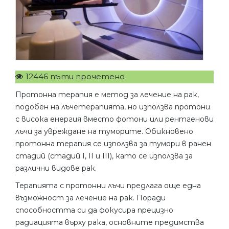
12446 пъти прочетено
Протонна терапия е метод за лечение на рак,
подобен на лъчетерапията, но използва протони
с висока енергия вместо фотони или рентгенови
лъчи за увреждане на туморите. Обикновено
протонна терапия се използва за тумори в ранен
стадий (стадий I, II и III), като се използва за
различни видове рак.
Терапията с протонни лъчи предлага още една
възможност за лечение на рак. Поради
способността си да фокусира прецизно
радиацията върху рака, основните предимства