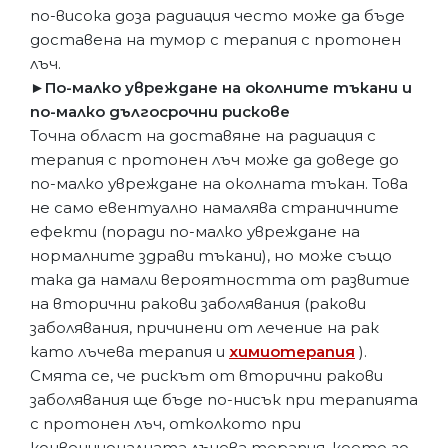
по-висока доза радиация често може да бъде
доставена на тумор с терапия с протонен
лъч.
►По-малко увреждане на околните тъкани и
по-малко дългосрочни рискове
Точна област на доставяне на радиация с
терапия с протонен лъч може да доведе до
по-малко увреждане на околната тъкан. Това
не само евентуално намалява страничните
ефекти (поради по-малко увреждане на
нормалните здрави тъкани), но може също
така да намали вероятността от развитие
на вторични ракови заболявания (ракови
заболявания, причинени от лечение на рак
като лъчева терапия и
химиотерапия
).
Смята се, че рискът от вторични ракови
заболявания ще бъде по-нисък при терапията
с протонен лъч, отколкото при
конвенционалната лъчева терапия, което го