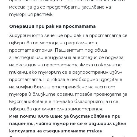
месеца, за да се предотврати засилване на
туморния растеж.
Операция при рак на простатата
Хирургичното лечение при рак на простатата се
извършва по метода на радикалната
простатектомия. Пациентът под обща
анестезия или епидурална анестезия се подлага
на ексцизия на простатната жлеза и околните
тъкани, ако туморът се е разпространил извън
простатата. Понякога е необходимо изрязване
на лимфни възли и отстраняване на част от
тумора в близките органи, тогава прогнозата за
възстановяване е по-малко благоприятна и се
извършва допълнителна химиотерапия.
Има почти 100% шанс за възстановяване при
пациенти, чийто тумор не се е разширил извън
капсулата на съединителната тъкан.