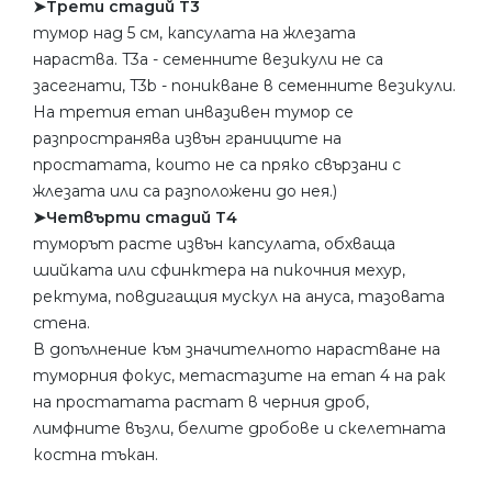
➤Трети стадий Т3
тумор над 5 см, капсулата на жлезата
нараства. T3a - семенните везикули не са
засегнати, T3b - поникване в семенните везикули.
На третия етап инвазивен тумор се
разпространява извън границите на
простатата, които не са пряко свързани с
жлезата или са разположени до нея.)
➤Четвърти стадий Т4
туморът расте извън капсулата, обхваща
шийката или сфинктера на пикочния мехур,
ректума, повдигащия мускул на ануса, тазовата
стена.
В допълнение към значителното нарастване на
туморния фокус, метастазите на етап 4 на рак
на простатата растат в черния дроб,
лимфните възли, белите дробове и скелетната
костна тъкан.