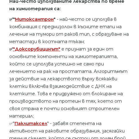
Най-често използваните лекарства по време
на химиотерапия са:
✅"
Митоксантрон
"
- най-често се използва в
комбинация с преднизолон в късните етапи на
лечение на тумори от раков тип, с образуване на
метастази в костната тъкан;
✅
"Доксорубицинът"
е признат за един от
основните компоненти на химиотерапията,
който се използва успешно не само при
лечението на рак на простатата. Алгоритъмът
за действие на лекарството върху всякакви
клетки включва взаимодействие с ДНК на
клетките. Това е придружено от блокиране на
производството на протеин в тях, което от
своя страна е почти основният строителен
материал;
✅"
Паклитаксел
" - забавя степента на
активност на раковите образувания, засягайки
техния скелет, който се състои от голям брой