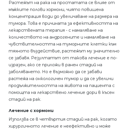
Растежът на рака на простатата се влияе от
мъжките полови хормони, чиято повишена
концентрация води до увеличаване на размера на
тумора. Това е причината за ефективността на
лекарствената терапия - с намаляване на
количеството на андрогените и намаляване на
чувствителността на туморните клетки към
тяхното въздействие, растежът му значително
се забавя. Резултатът от такова лечение е по-
изразен, ако се приложи в ранен стадий на
заболяването. Но е възможно да се забави
растежа на онкологичен тумор и да се увеличи
продължителността на живота на пациента с
помощта на лекарствено лечение дори в късен
стадий на рак.
Лечение с хормони
Използва се в четвъртия стадий на рак, когато
хирургичното лечение е неефективно и може