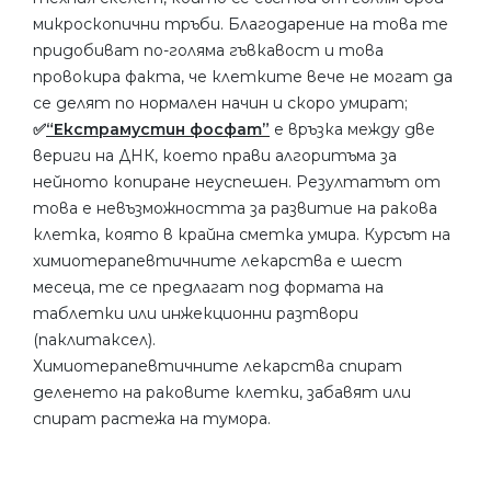
микроскопични тръби. Благодарение на това те
придобиват по-голяма гъвкавост и това
провокира факта, че клетките вече не могат да
се делят по нормален начин и скоро умират;
✅
“Екстрамустин фосфат”
е връзка между две
вериги на ДНК, което прави алгоритъма за
нейното копиране неуспешен. Резултатът от
това е невъзможността за развитие на ракова
клетка, която в крайна сметка умира. Курсът на
химиотерапевтичните лекарства е шест
месеца, те се предлагат под формата на
таблетки или инжекционни разтвори
(паклитаксел).
Химиотерапевтичните лекарства спират
деленето на раковите клетки, забавят или
спират растежа на тумора.