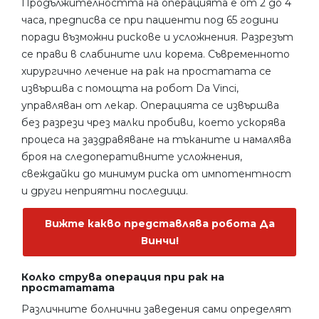
Продължителността на операцията е от 2 до 4
часа, предписва се при пациенти под 65 години
поради възможни рискове и усложнения. Разрезът
се прави в слабините или корема. Съвременното
хирургично лечение на рак на простатата се
извършва с помощта на робот Da Vinci,
управляван от лекар. Операцията се извършва
без разрези чрез малки пробиви, което ускорява
процеса на заздравяване на тъканите и намалява
броя на следоперативните усложнения,
свеждайки до минимум риска от импотентност
и други неприятни последици.
Вижте какво представлява робота Да
Винчи!
Колко струва операция при рак на
простататата
Различните болнични заведения сами определят