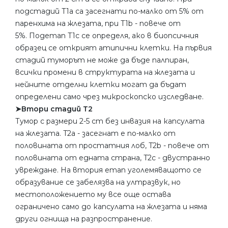
подстадий Т1а са засегнати по-малко от 5% от
паренхима на жлезата, при Т1b - повече от
5%. Подетап T1c се определя, ако в биопсичния
образец се открият атипични клетки. На първия
стадий туморът не може да бъде палпиран,
всички промени в структурата на жлезата и
нейните отделни клетки могат да бъдат
определени само чрез микроскопско изследване.
➤Втори стадий Т2
Тумор с размери 2-5 cm без инвазия на капсулата
на жлезата. T2a - засегнат е по-малко от
половината от простатния лоб, T2b - повече от
половината от едната страна, T2c - двустранно
увреждане. На втория етап уголемяващото се
образувание се забелязва на ултразвук, но
местоположението му все още остава
ограничено само до капсулата на жлезата и няма
други огнища на разпространение.