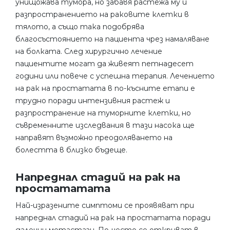
унищожава тумора, но забавя растежа му и
разпространението на раковите клетки в
тялото, а също така подобрява
благосъстоянието на пациента чрез намаляване
на болката. След хирургично лечение
пациентите могат да живеят петнадесет
години или повече с успешна терапия. Лечението
на рак на простатата в по-късните етапи е
трудно поради интензивния растеж и
разпространение на туморните клетки, но
съвременните изследвания в тази насока ще
направят възможно преодоляването на
болестта в близко бъдеще.
Напреднал стадий на рак на
простататата
Най-изразените симптоми се проявяват при
напреднал стадий на рак на простатата поради