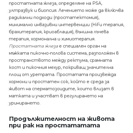
простатната жлеза, определяне на PSA,
ултразвук и биопсия. Лечението може да включва
радикални подходи (простатектомия),
минимално инвазивни интервенции (HiFu терапия,
брахитерапия, криоаблация), външна лъчева
терапия, хормонална и химиотерапия.
Простатната жлеза
е специален орган на
мъжката пикочно-полова система, разположен в
пространството между ректума, срамната
кост и пикочния мехур, покриващ значителна
площ от уретрата. Простатата произвежда
хормони и простатен сок, който е среда за
живот на сперматозоидите, които влизат в
матката и участват в регулирането на
уринирането.
Продължителност на живота
при рак на простататата