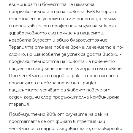
елиминират и болестта не намалява
продължителността на живота. Във втория и
третия етап успехът на лечението до голяма
степен зависи от професионализма на лекаря и
здравословното състояние на пациента,
неговата възраст и общо благосъстояние.
Терапията отнема повече време, лечението е по-
сложно, но шансовете за успех са доста високи -
продължителността на живота на повечето
пациенти след лечението е 15 години или повече.
При четвъртия стадий на рак на простатата
прогнозата е неблагоприятна - рядко
пациентите успяват да живеят повече от
седем години след продължителна комбинирана
терапия.
Приблизително 90% от случаите на рак на
простатата се откриват в третия или
четвъртия стадий. Следователно, отговаряйки