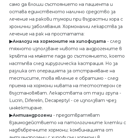
само да влоши състоянието на пациента и
остава единственото налично средство за
лечение на ракови тумори при възрастни хора с
хронични заболявания. Хормонални лекарства за
лечение на рак на простатата:
▶︎Аналози на хормоните на хипофизата
- след
тяхното използване нивото на андрогените в
кръвта на мъжете пада до състоянието, което
настъпва след хирургическа кастрация. Но за
разлика от операцията за отстраняване на
тестисите, това явление е обратимо - след
приема на хормони нивата на тестостерон се
възстановяват. Лекарствата от тази група -
Lucrin, Diferelin, Decapeptyl - се използват чрез
инжектиране.
▶︎Антиандрогени
- предотвратяват
взаимодействието на патологичните клетки с
надбъбречните хормони; комбинацията от
антиандрогени с хипофизни хормони в