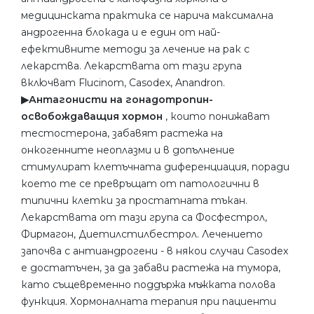
медицинската практика се нарича максимална
андрогенна блокада и е един от най-
ефективните методи за лечение на рак с
лекарства. Лекарствата от тази група
включват Flucinom, Casodex, Anandron.
▶︎Антагонисти на гонадотропин-
освобождаващия хормон
, които понижават
тестостерона, забавят растежа на
онкогенните неоплазми и в допълнение
стимулират клетъчната диференциация, поради
което те се превръщат от патологични в
типични клетки за простатната тъкан.
Лекарствата от тази група са Фосфестрол,
Фирмагон, Диетилстилбестрол. Лечението
започва с антиандрогени - в някои случаи Casodex
е достатъчен, за да забави растежа на тумора,
като същевременно поддържа мъжката полова
функция. Хормоналната терапия при пациенти