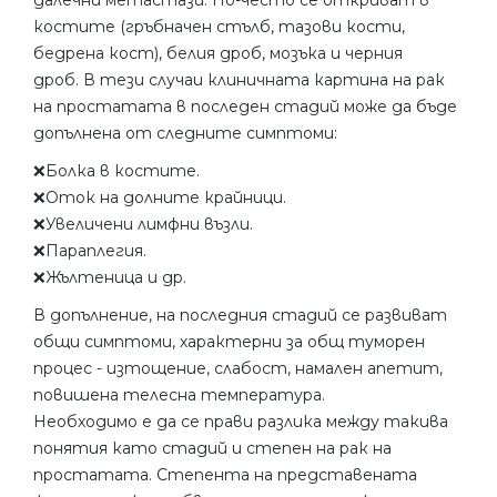
далечни метастази. По-често се откриват в
костите (гръбначен стълб, тазови кости,
бедрена кост), белия дроб, мозъка и черния
дроб. В тези случаи клиничната картина на рак
на простатата в последен стадий може да бъде
допълнена от следните симптоми:
❌Болка в костите.
❌Оток на долните крайници.
❌Увеличени лимфни възли.
❌Параплегия.
❌Жълтеница и др.
В допълнение, на последния стадий се развиват
общи симптоми, характерни за общ туморен
процес - изтощение, слабост, намален апетит,
повишена телесна температура.
Необходимо е да се прави разлика между такива
понятия като стадий и степен на рак на
простатата. Степента на представената