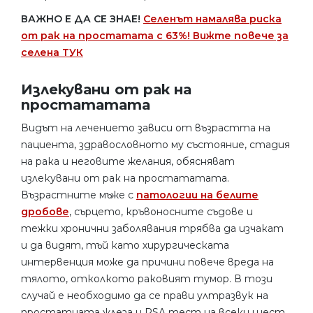
ВАЖНО Е ДА СЕ ЗНАЕ!
Селенът намалява риска
от рак на простатата с 63%! Вижте повече за
селена ТУК
Излекувани от рак на
простататата
Видът на лечението зависи от възрастта на
пациента, здравословното му състояние, стадия
на рака и неговите желания, обясняват
излекувани от рак на простататата.
Възрастните мъже с
патологии на белите
дробове
, сърцето, кръвоносните съдове и
тежки хронични заболявания трябва да изчакат
и да видят, тъй като хирургическата
интервенция може да причини повече вреда на
тялото, отколкото раковият тумор. В този
случай е необходимо да се прави ултразвук на
простатната жлеза и PSA тест на всеки шест