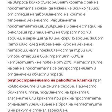
на въпроса колко дълго живеят хората с рак на
простатата, можем да кажем, че всичко зависи
от стадия на заболяването, на който е
започнало лечението. Радикалната
простатектомия, извършена в ранен стадий на
онкология при пациенти на възраст под 70
години, е гаранция за 10 или дори 15 години живот.
Като цяло, след навременен курс на лечение,
петгодишната преживяемост за първи или
втори стадий е 85%, третият -50%, а
четвъртият - не повече от 20%. Метастазите
на рак на простатата се разпространяват в
отдалечени области поради
разпространението на раковите клетки
през
кръвоносните и лимфните съдове. Най-често
болката в таза, подуването на краката в
глезените или краката при рак на простатата
означават увеличаване на броя на метастазите
и че ракът е станал агресивен.