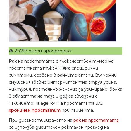
24217 пъти прочетено
Рак на простатата е злокачествен тумор на
простатната тъкан. Няма специфични
симптоми, особено в ранните етапи. Възможни
смущения (бавно интермитентна струя урина,
никтурия, постоянно желание за уриниране, болка
в областта на таза и др.) са свързани с
наличието на аденом на простатата или
хроничен простатит
при пациента.
При диагностицирането на
рак на простатата
се използва дигитален ректален преглед на