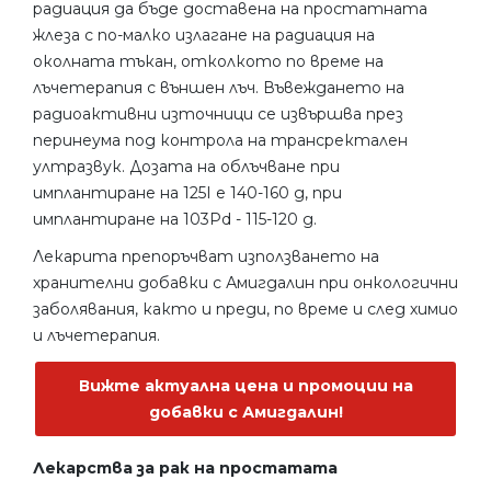
радиация да бъде доставена на простатната
жлеза с по-малко излагане на радиация на
околната тъкан, отколкото по време на
лъчетерапия с външен лъч. Въвеждането на
радиоактивни източници се извършва през
перинеума под контрола на трансректален
ултразвук. Дозата на облъчване при
имплантиране на 125I е 140-160 g, при
имплантиране на 103Pd - 115-120 g.
Лекарита препоръчват използването на
хранителни добавки с Амигдалин при онкологични
заболявания, както и преди, по време и след химио
и лъчетерапия.
Вижте актуална цена и промоции на
добавки с Амигдалин!
Лекарства за рак на простатата