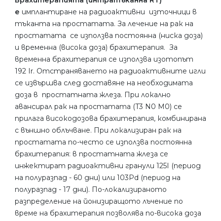
Брахитерапията (интратъканна RT)
е
имплантиране на радиоактивни
източници в
тъканта на простатата. За лечение на рак на
простатата
се използва постоянна (ниска доза)
и временна (висока доза) брахитерапия.
За
временна брахитерапия се използва изотопът
192 Ir. Отстраняването на радиоактивните игли
се извършва след доставяне на необходимата
доза в
простатната жлеза. При локално
авансирал рак на простатата (T3 N0 M0) се
прилага високодозова брахитерапия, комбинирана
с външно облъчване. При локализиран рак на
простатата по-често се използва постоянна
брахитерапия: в простатната жлеза се
инжектират радиоактивни гранули 125I (период
на полуразпад - 60 дни) или 103Pd (период на
полуразпад - 17 дни). По-локализираното
разпределение на йонизиращото лъчение по
време на брахитерапия позволява по-висока доза