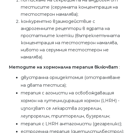
потискане на секрецията на андроген от
тестисите (серумната концентрация на
тестостерон намалява);
конкурентно взаимодействие с
андрогенните рецептори в ядрата на
простатните клетки (вътреклетъчната
концентрация на тестостерон намалява,
нивото на серумния тестостерон не
намалява).
Методите на хормонална терапия включват
:
двустранна орхидектомия (отстраняване
на двата тестиса);
терапия с агонисти на освобождаващия
хормон на лутеинизиращия хормон (LHRH) -
използват се лекарства гозерелин,
леупрорелин, трипторелин, бузерелин;
терапия с LHRH антагонисти (дегареликс);
естрогенна терапия (диетилстилбестрол);