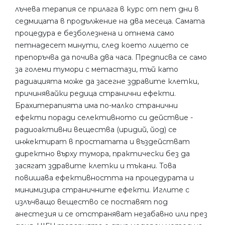
лъчева терапия се прилага в курс от пет дни в
седмицата в продължение на два месеца. Самата
процедура е безболезнена и отнема само
петнадесет минути, след което лицето се
препоръчва да почива два часа. Предписва се само
за големи тумори с метастази, тъй като
радиацията може да засегне здравите клетки,
причинявайки редица странични ефекти.
Брахитерапията има по-малко странични
ефекти поради селективното си действие -
радиоактивни вещества (иридий, йод) се
инжектират в простатата и въздействат
директно върху тумора, практически без да
засягат здравите клетки и тъкани. Това
повишава ефективността на процедурата и
минимизира страничните ефекти. Иглите с
излъчващо вещество се поставят под
анестезия и се отстраняват незабавно или през