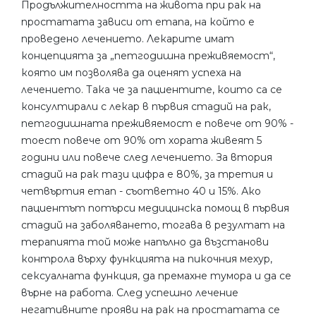
Продължителността на живота при рак на
простатата зависи от етапа, на който е
проведено лечението. Лекарите имат
концепцията за „петгодишна преживяемост“,
която им позволява да оценят успеха на
лечението. Така че за пациентите, които са се
консултирали с лекар в първия стадий на рак,
петгодишната преживяемост е повече от 90% -
тоест повече от 90% от хората живеят 5
години или повече след лечението. За втория
стадий на рак тази цифра е 80%, за третия и
четвъртия етап - съответно 40 и 15%. Ако
пациентът потърси медицинска помощ в първия
стадий на заболяването, тогава в резултат на
терапията той може напълно да възстанови
контрола върху функцията на пикочния мехур,
сексуалната функция, да премахне тумора и да се
върне на работа. След успешно лечение
негативните прояви на рак на простатата се