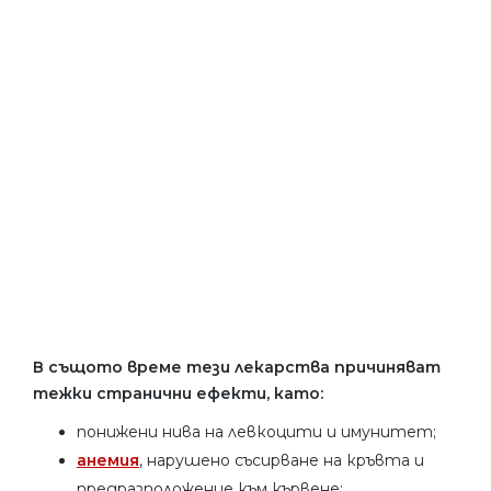
В същото време тези лекарства причиняват
тежки странични ефекти, като:
понижени нива на левкоцити и имунитет;
анемия
, нарушено съсирване на кръвта и
предразположение към кървене;