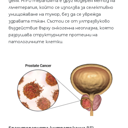
деня. HIFU терапията е друг модерен метод на
лъчетерапия, който се използва за селективно
унищожаване на тумор, без да се уврежда
здравата тъкан. Състои се от ултразвуково
въздействие върху онкогенна неоплазма, която
разрушава структурните протеини на
патологичните клетки.