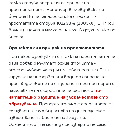
колко струва операцията при рак на
простататата. Например в пловдивската
болница Вита лапароскопска операци на
простатата струва 1022.58 € (2000лв.). В някои
болници цената малко по-ниска, в други малко по-
висока
Орхиектомия при рак на простататата
При някои излекувани от рак на простататата
дава добър резултат орхиектомията -
отстраняване на един или два тестиса. Тази
хирургична интервенция води до спиране на
производството на ендогенен тестостерон и
намаляване на скоростта на растеж и
по-
нататъшно развитие на злокачественото
образувание
. Препоръчително е операцията да
се извърши само въз основа на диагноза след
извършване на биопсия на жлезата.
Орхиектомията може да се извърши не само