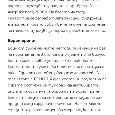
рядко се използват у нас, но са одобрени в
Америка през 2006 г. На базата на тези
лекарства се разработват ваксини, съдържащи
антитела, които собствената имунна система
на тялото използва за борба с раковите клетки.
Виротерапия
Един от съвременните методи за лечение на рак
на простатата включва използването на вируси,
които селективно унищожават раковите
клетки, което улеснява борбата на организма с
рака. Едно от най-обещаващите лекарства в
тази група е ECHO 7 Rigvir, което ви позволява да
спрете растежа на тумора и да активирате
имунната система за борба с патологичните
клетки. Предписва се в ранните стадии на рак
преди и след хирургично лечение. На четвъртия
стадий на рак се предписва терапия, която не