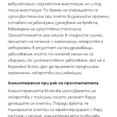
амбулаторно, под местна анестезия, но и под
пълна анестезия. По време на операцията се
използва техника, при която визуалните промени
остават незабелязани (запазване на връвта,
въвеждане на изкуствени тестиси).
Орхиектомията има смисъл в следните случаи:
процесът на лечение с хормонални лекарства е
невъзможен в резултат на придружаващи
заболявания, които по никакъв начин не са
свързани със злокачествено заболяване; ако не е
възможно всеки ден да приемате предписани
хормонални лекарства или инжекции.
Химиотерапия при рак на простататата
Химиотерапията включва използването на
лекарства с токсини, които засягат бързо
делящите се клетки. Поради факта, че
туморните клетки се характеризират с бърз
растеж и делене, химиотерапията позволява