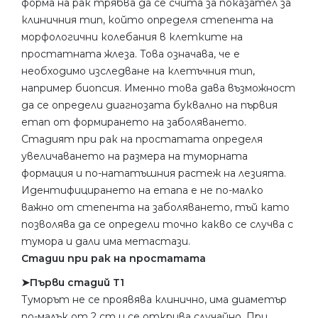
форма на рак трябва да се счита за показател за
клиничния тип, който определя степента на
морфологични колебания в клетките на
простатната жлеза. Това означава, че е
необходимо изследване на клетъчния тип,
например биопсия. Именно това дава възможност
да се определи диагнозата буквално на първия
етап от формирането на заболяването.
Стадият при рак на простатата определя
увеличаването на размера на туморната
формация и по-нататъшния растеж на лезията.
Идентифицирането на етапа е не по-малко
важно от степента на заболяването, тъй като
позволява да се определи точно какво се случва с
тумора и дали има метастази.
Стадии при рак на простатата
➤Първи стадий Т1
Туморът не се проявява клинично, има диаметър
по-малък от 2 cm и се открива случайно. При