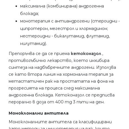
максимална (комбинирана) андрогенна
блокада;
монотерапия с антиандрогени (стероидни -
ципротерон, мегестрол и хлормадинон;
нестероидни - бикалутамид, флутамид,
нилутамид).
Препоръчва се да се приема
кетоконазол
,
противогъбично лекарство, което инхибира
синтеза на надбъбречните андрогени. Използва
се като втора линия на хормонална терапия за
метастатичен рак на простатата на фона на
прогресията на процеса след максимална
андрогенна блокада. Кетоконазол се предписва
перорално в доза от 400 mg 3 пъти на ден.
Моноклонални антитела
Моноклоналните антитела са класифицирани
като методи за имунотерапия на рак, които