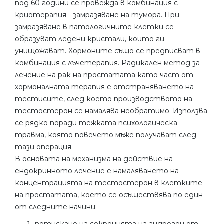
под 60 години се провежда в комбинация с
криотерапия - замразяване на тумора. При
замразяване в патологичните клетки се
образуват ледени кристали, които ги
унищожават. Хормоните също се предписват в
комбинация с лъчетерапия. Радикален метод за
лечение на рак на простатата като част от
хормоналната терапия е отстраняването на
тестисите, след което производството на
тестостерон се намалява необратимо. Използва
се рядко поради тежката психологическа
травма, която повечето мъже получават след
тази операция.
В основата на механизма на действие на
ендокринното лечение е намаляването на
концентрацията на тестостерон в клетките
на простатата, което се осъществява по един
от следните начини: