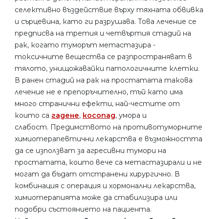
селективно въздействие върху тяхната обвивка
и сърцевина, като ги разрушава. Това лечение се
предписва на третия и четвъртия стадий на
рак, когато туморът метастазира -
токсичните вещества се разпространяват в
тялото, унищожавайки патологичните клетки.
В ранен стадий на рак на простатата такова
лечение не е препоръчително, тъй като има
много странични ефекти, най-честите от
които са
гадене
,
косопад
, умора и
слабост. Предимството на противотуморните
химиотерапевтични лекарства е възможността
да се използват за агресивни тумори на
простатата, които вече са метастазирали и не
могат да бъдат отстранени хирургично. В
комбинация с операция и хормонални лекарства,
химиотерапията може да стабилизира или
подобри състоянието на пациента.