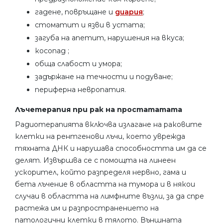
гадене, повръщане и
диария
;
стоматит и язви в устата;
загуба на апетит, нарушения на вкуса;
косопад ;
обща слабост и умора;
задържане на течности и подуване;
периферна невропатия.
Лъчетерапия при рак на простататата
Радиотерапията включва излагане на раковите
клетки на рентгенови лъчи, което уврежда
тяхната ДНК и нарушава способността им да се
делят. Извършва се с помощта на линеен
ускорител, който разпределя нервно, гама и
бета лъчение в областта на тумора и в някои
случаи в областта на лимфните възли, за да спре
растежа им и разпространението на
патологични клетки в тялото. Външната