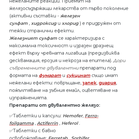
нежеланите реакции. Приемът на
желязосъдържащи лекарства от първо поколение
(активни съставки -
железен
сулфат
,
хидроксид
и
хлорид
) е придружен от
тежки странични ефекти.
Железният сулфат
се характеризира с
максимална токсичност и изразен дразнещ
ефект върху чревната лигавица (предизвиква
десквамация, ерозия и некроза на епитела).
Дори
съвременните двувалентни
препарати под
формата на
фумарат
и
сукцинат
също имат
нежелани ефекти: повръщане,
запек
,
диария
,
пожълтяване на зъбния емайл, оцветяване на
изпражненията.
Препарати от двувалентно желязо:
✅Таблетки и капсули:
Hemofer
,
Ferro-
foilgamma
,
Actiferrin
,
Heferol
.
✅Таблетки с бавно
освобождаване:
Ferretab
,
Sorbifer