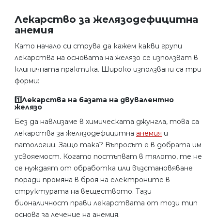
Лекарство за желязодефицитна
анемия
Като начало си струва да кажем какви групи
лекарства на основата на желязо се използват в
клиничната практика. Широко използвани са три
форми:
1️⃣Лекарства на базата на двувалентно
желязо
Без да навлизаме в химическата джунгла, това са
лекарства за желязодефицитна
анемия
и
патологии. Защо така? Въпросът е в добрата им
усвояемост. Когато постъпват в тялото, те не
се нуждаят от обработка или възстановяване
поради промяна в броя на електроните в
структурата на веществото. Тази
бионаличност прави лекарствата от този тип
основа за лечение на анемия.