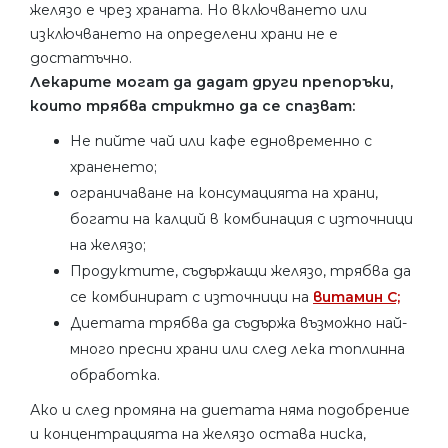
желязо е чрез храната. Но включването или
изключването на определени храни не е
достатъчно.
Лекарите могат да дадат други препоръки,
които трябва стриктно да се спазват:
Не пийте чай или кафе едновременно с
храненето;
ограничаване на консумацията на храни,
богати на калций в комбинация с източници
на желязо;
Продуктите, съдържащи желязо, трябва да
се комбинират с източници на
витамин С;
Диетата трябва да съдържа възможно най-
много пресни храни или след лека топлинна
обработка.
Ако и след промяна на диетата няма подобрение
и концентрацията на желязо остава ниска,