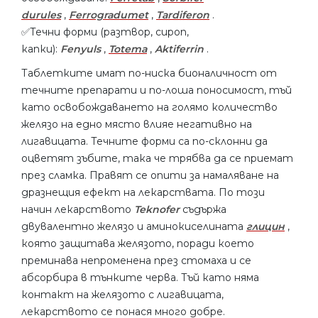
durules
,
Ferrogradumet
,
Tardiferon
.
✅Течни форми (разтвор, сироп,
капки):
Fenyuls
,
Totema
,
Aktiferrin
.
Таблетките имат по-ниска бионаличност от
течните препарати и по-лоша поносимост, тъй
като освобождаването на голямо количество
желязо на едно място влияе негативно на
лигавицата. Течните форми са по-склонни да
оцветят зъбите, така че трябва да се приемат
през сламка. Правят се опити за намаляване на
дразнещия ефект на лекарствата. По този
начин лекарството
Teknofer
съдържа
двувалентно желязо и аминокиселината
глицин
,
която защитава желязото, поради което
преминава непроменена през стомаха и се
абсорбира в тънките черва. Тъй като няма
контакт на желязото с лигавицата,
лекарството се понася много добре.