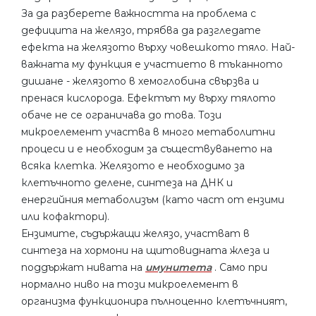
За да разберете важността на проблема с
дефицита на желязо, трябва да разгледате
ефекта на желязото върху човешкото тяло. Най-
важната му функция е участието в тъканното
дишане - желязото в хемоглобина свързва и
пренася кислорода. Ефектът му върху тялото
обаче не се ограничава до това. Този
микроелемент участва в много метаболитни
процеси и е необходим за съществуването на
всяка клетка. Желязото е необходимо за
клетъчното делене, синтеза на ДНК и
енергийния метаболизъм (като част от ензими
или кофактори).
Ензимите, съдържащи желязо, участват в
синтеза на хормони на щитовидната жлеза и
поддържат нивата на
имунитета
. Само при
нормално ниво на този микроелемент в
организма функционира пълноценно клетъчният,