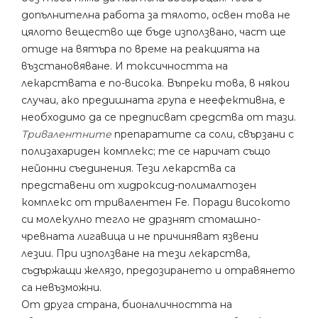
допълнителна работа за тялото, освен това не
цялото вещество ще бъде използвано, част ще
отиде на вятъра по време на реакцията на
възстановяване. И токсичността на
лекарствата е по-висока. Въпреки това, в някои
случаи, ако предишната група е неефективна, е
необходимо да се предписват средства от тази.
Тривалентните
препаратите са соли, свързани с
полизахариден комплекс; те се наричат ​​също
нейонни съединения. Тези лекарства са
представени от хидроксид-полималтозен
комплекс от тривалентен Fe. Поради високото
си молекулно тегло не дразнят стомашно-
чревната лигавица и не причиняват язвени
лезии. При използване на тези лекарства,
съдържащи желязо, предозирането и отравянето
са невъзможни.
От друга страна, бионаличността на