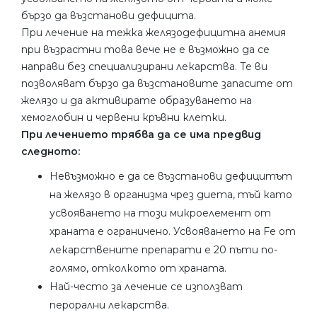
бързо да възстанови дефицита.
При лечение на тежка желязодефицитна анемия
при възрастни това вече не е възможно да се
направи без специализирани лекарства. Те ви
позволяват бързо да възстановите запасите от
желязо и да активирате образуването на
хемоглобин и червени кръвни клетки.
При лечението трябва да се има предвид
следното:
Невъзможно е да се възстанови дефицитът
на желязо в организма чрез диета, тъй като
усвояването на този микроелемент от
храната е ограничено. Усвояването на Fe от
лекарствените препарати е 20 пъти по-
голямо, отколкото от храната.
Най-често за лечение се използват
перорални лекарства.