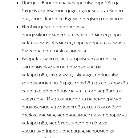
Предписването на лекарства трябва да
бъде в адекватни дози, изчислени за всеки
пациент, като се вземе предвид теглото.
Необходима е достатъчна
продължителност на курса - 3 месеца при
лека анемия, 4,5 месеца при умерена анемия и
6 месеца при тежка анемия.
Въпреки факта, че интравенозното или
интрамускулното приложение на
лекарства, съдържащи желязо, повишава
хемоглобина по-бързо, трябва да се използва
само ако абсорбцията на Fe от червата е
нарушена. Индикациите за парентерално
приложение на лекарства също включват:
тежка анемия, непоносимост към перорални
лекарства, необходимост от бързо
насищане (преди операция, например за