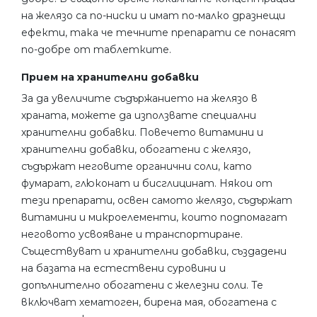
на желязо са по-ниски и имат по-малко дразнещи
ефекти, така че течните препарати се понасят
по-добре от таблетките.
Прием на хранителни добавки
За да увеличите съдържанието на желязо в
храната, можете да използвате специални
хранителни добавки. Повечето витамини и
хранителни добавки, обогатени с желязо,
съдържат неговите органични соли, като
фумарат, глюконат и бисглицинат. Някои от
тези препарати, освен самото желязо, съдържат
витамини и микроелементи, които подпомагат
неговото усвояване и транспортиране.
Съществуват и хранителни добавки, създадени
на базата на естествени суровини и
допълнително обогатени с железни соли. Те
включват хематоген, бирена мая, обогатена с