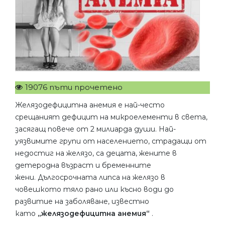
19076 пъти прочетено
Желязодефицитна анемия е най-често
срещаният дефицит на микроелементи в света,
засягащ повече от 2 милиарда души. Най-
уязвимите групи от населението, страдащи от
недостиг на желязо, са децата, жените в
детеродна възраст и бременните
жени. Дългосрочната липса на желязо в
човешкото тяло рано или късно води до
развитие на заболяване, известно
като
„желязодефицитна анемия“
.