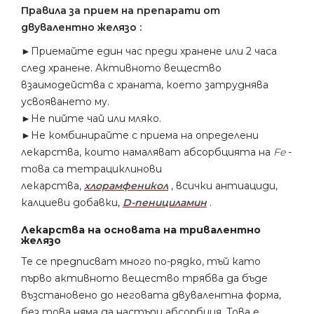
Правила за прием на препарати от
двувалентно желязо :
►Приемайте един час преди хранене или 2 часа
след хранене. Активното вещество
взаимодейства с храната, което затруднява
усвояването му.
►Не пийте чай или мляко.
►Не комбинирайте с приема на определени
лекарства, които намаляват абсорбцията на
Fe
-
това са тетрациклинови
лекарства,
хлорамфеникол
, всички антиациди,
калциеви добавки,
D-пенициламин
.
Лекарства на основата на тривалентно
желязо
Те се предписват много по-рядко, тъй като
първо активното вещество трябва да бъде
възстановено до неговата двувалентна форма,
без това няма да настъпи абсорбция. Това е