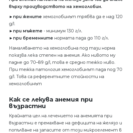
върху производството на хемоглобин.
►
при жените
хемоглобинът трябва да е над 120
g/l.
►
при мъжете
- минимум 130 г/л.
►при бременните
нормата пада до 110 г/л.
Намаляването на хемоглобина под тази норма
показва лека степен на анемия. Ако нивото му
падне до 70–89 g/l, това е средно тежко ниво.
При тежка патология хемоглобинът пада под 70
g/l. Това са референтните стойности на
хемоглобинът
Как се лекува анемия при
възрастни
Крайната цел на лечението на анемията при
възрастни е премахване на дефицита на желязо и
попълване на запасите от този микроелемент в