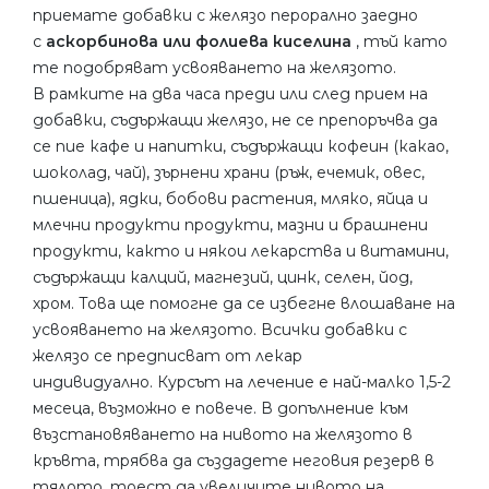
приемате добавки с желязо перорално заедно
с
аскорбинова или фолиева киселина
, тъй като
те подобряват усвояването на желязото.
В рамките на два часа преди или след прием на
добавки, съдържащи желязо, не се препоръчва да
се пие кафе и напитки, съдържащи кофеин (какао,
шоколад, чай), зърнени храни (ръж, ечемик, овес,
пшеница), ядки, бобови растения, мляко, яйца и
млечни продукти продукти, мазни и брашнени
продукти, както и някои лекарства и витамини,
съдържащи калций, магнезий, цинк, селен, йод,
хром. Това ще помогне да се избегне влошаване на
усвояването на желязото. Всички добавки с
желязо се предписват от лекар
индивидуално. Курсът на лечение е най-малко 1,5-2
месеца, възможно е повече. В допълнение към
възстановяването на нивото на желязото в
кръвта, трябва да създадете неговия резерв в
тялото, тоест да увеличите нивото на