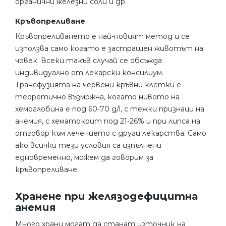
органични железни соли и др.
Кръвопреливане
Кръвопреливането е най-новият метод и се
използва само когато е застрашен животът на
човек. Всеки такъв случай се обсъжда
индивидуално от лекарски консилиум.
Трансфузията на червени кръвни клетки е
теоретично възможна, когато нивото на
хемоглобина е под 60-70 g/l, с тежки признаци на
анемия, с хематокрит под 21-26% и при липса на
отговор към лечението с други лекарства. Само
ако всички тези условия са изпълнени
едновременно, можем да говорим за
кръвопреливане.
Хранене при желязодефицитна
анемия
Много храни могат да станат източник на