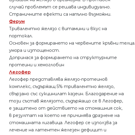
случай проблемът се решава индивидуално.
Страничните ефекти са напълно възможни.
Ферум
Тривалентно желязо с витамини и вкус на
портокал.
Основен за формирането на червените кръвни телца.
умора и изтощеност.
Допринася за формирането на структурните
протеини и хемоглобин
Легофер
Легофер представлява желязо-протеинов
комплекс, съдържащ 5% тривалентно желязо,
свързано със сукцинилат казеин. Благодарение на
този състав желязото, съдържащо се в Легофер,
е защитено от действието на стомашния сок,
в резултат на което не причинява дразнене на
стомашната лигавица. Легофер се използва за
лечение на латентен железен дефицит и