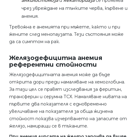
анкилостомоза
и
некаториаза
се проявява
чрез увреждане на тънките черва, кървене и
анемия.
Тревожна е анемията при мъжете, както и при
жените след менопаузата. Тези състояния може
да са симптом на рак.
Желязодефицитна анемия
референтни стойности
Желязодефицитната анемия може да бъде
открита дори преди намаляване на хемоглобина.
За тази цел се правят изследвания за феритин,
трансферин и серумна ТСХ. Намаляване нивата на
първите два показателя с едновременно
увеличаване на показателя за обща жизнена
стойност показва изчерпването на запасите от
желязо, намиращи се в тъканите.
При анемия липсата на желязо започва да влияе