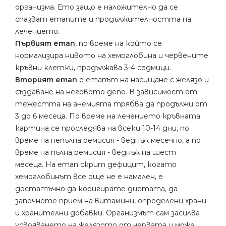
организма. Ето защо е наложително да се
спазват етапите и продължителността на
лечението.
Първият етап
, по време на който се
нормализира нивото на хемоглобина и червените
кръвни клетки, продължава 3-4 седмици.
Вторият етап
е етапът на насищане с желязо и
създаване на неговото депо. В зависимост от
тежестта на анемията трябва да продължи от
3 до 6 месеца. По време на лечението кръвната
картина се проследява на всеки 10-14 дни, по
време на непълна ремисия - веднъж месечно, а по
време на пълна ремисия - веднъж на шест
месеца. На етап скрит дефицит, когато
хемоглобинът все още не е намален, е
достатъчно да коригирате диетата, да
започнете прием на витамини, определени храни
и хранителни добавки. Организмът сам засилва
усвояването на желязото от червата и може