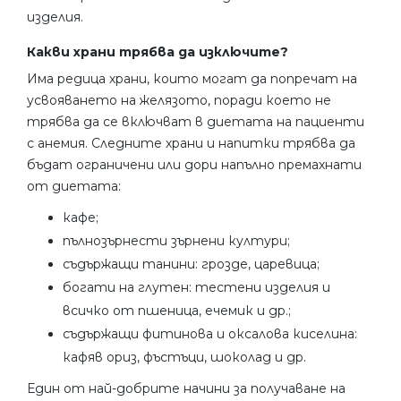
изделия.
Какви храни трябва да изключите?
Има редица храни, които могат да попречат на
усвояването на желязото, поради което не
трябва да се включват в диетата на пациенти
с анемия. Следните храни и напитки трябва да
бъдат ограничени или дори напълно премахнати
от диетата:
кафе;
пълнозърнести зърнени култури;
съдържащи танини: грозде, царевица;
богати на глутен: тестени изделия и
всичко от пшеница, ечемик и др.;
съдържащи фитинова и оксалова киселина:
кафяв ориз, фъстъци, шоколад и др.
Един от най-добрите начини за получаване на