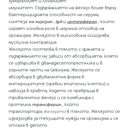
хуморалният и локалният
имунитет. Съдържанието на желязо влияе върху
бактерицидната способност на серума,
синтеза
на лизозим
,
IgA
и
интерферон
, които
играят основна роля в имунния отговор на
организма. Желязото в миоглобина осигурява
мускулна контракция.
Желязото постъпва в тялото с храната и
съдържанието му зависи от абсорбцията, която
се извършва в дванадесетопръстника и в
горните части на йеюнума. Желязото се
абсорбира в двувалентна форма в
ентероцитите (чревни епителни клетки) и
навлиза в кръвта, където се превръща в
тривалентно желязо и се комбинира с
протеина
трансферин
, който
транспортира
желязото
в тялото. Желязото се
изразходва за текущите нужди на организма и се
отлага в депото.