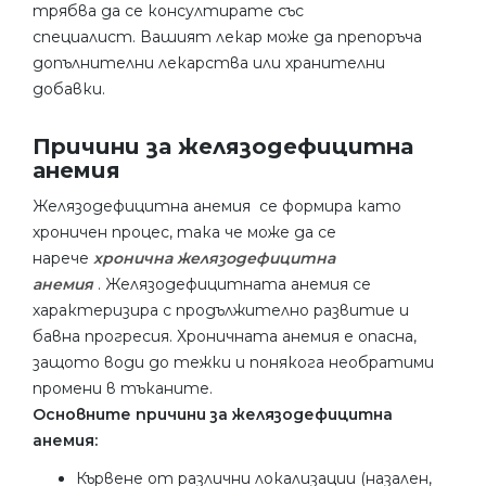
трябва да се консултирате със
специалист. Вашият лекар може да препоръча
допълнителни лекарства или хранителни
добавки.
Причини за желязодефицитна
анемия
Желязодефицитна анемия се формира като
хроничен процес, така че може да се
нарече
хронична желязодефицитна
анемия
. Желязодефицитната анемия се
характеризира с продължително развитие и
бавна прогресия. Хроничната анемия е опасна,
защото води до тежки и понякога необратими
промени в тъканите.
Основните причини за желязодефицитна
анемия:
Кървене от различни локализации (назален,