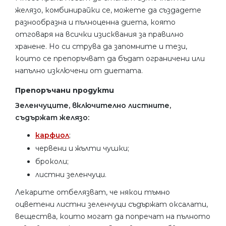
желязо, комбинирайки се, можете да създадете
разнообразна и пълноценна диета, която
отговаря на всички изисквания за правилно
хранене. Но си струва да запомните и тези,
които се препоръчват да бъдат ограничени или
напълно изключени от диетата.
Препоръчани продукти
Зеленчуците, включително листните,
съдържат желязо:
карфиол
;
червени и жълти чушки;
броколи;
листни зеленчуци.
Лекарите отбелязват, че някои тъмно
оцветени листни зеленчуци съдържат оксалати,
вещества, които могат да попречат на пълното