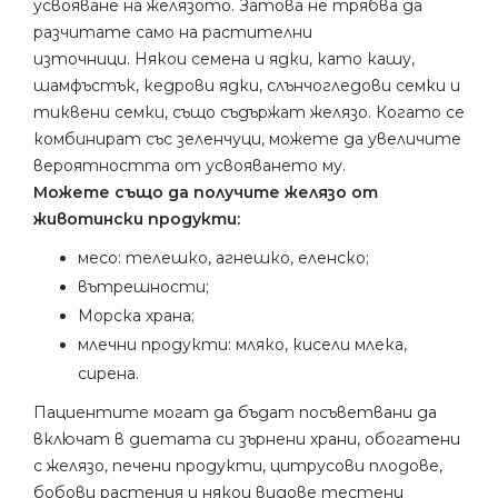
усвояване на желязото. Затова не трябва да
разчитате само на растителни
източници. Някои семена и ядки, като кашу,
шамфъстък, кедрови ядки, слънчогледови семки и
тиквени семки, също съдържат желязо. Когато се
комбинират със зеленчуци, можете да увеличите
вероятността от усвояването му.
Можете също да получите желязо от
животински продукти:
месо: телешко, агнешко, еленско;
вътрешности;
Морска храна;
млечни продукти: мляко, кисели млека,
сирена.
Пациентите могат да бъдат посъветвани да
включат в диетата си зърнени храни, обогатени
с желязо, печени продукти, цитрусови плодове,
бобови растения и някои видове тестени