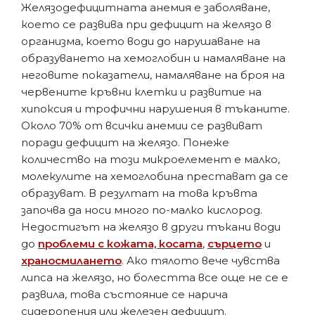
Желязодефицитната анемия е заболяване,
което се развива при дефицит на желязо в
организма, което води до нарушаване на
образуването на хемоглобин и намаляване на
неговите показатели, намаляване на броя на
червените кръвни клетки и развитие на
хипоксия и трофични нарушения в тъканите.
Около 70% от всички анемии се развиват
поради дефицит на желязо. Понеже
количество на този микроелемент е малко,
молекулите на хемоглобина престават да се
образуват. В резултат на това кръвта
започва да носи много по-малко кислород.
Недостигът на желязо в други тъкани води
до
проблеми с кожата, косата
,
сърцето
и
храносмилането
. Ако тялото вече чувства
липса на желязо, но болестта все още не се е
развила, това състояние се нарича
сидеропения или железен дефицит.