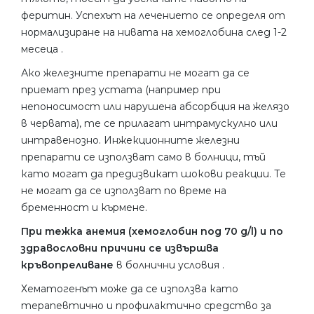
феритин. Успехът на лечението се определя от
нормализиране на нивата на хемоглобина след 1-2
месеца .
Ако железните препарати не могат да се
приемат през устата (например при
непоносимост или нарушена абсорбция на желязо
в червата), те се прилагат интрамускулно или
интравенозно. Инжекционните железни
препарати се използват само в болници, тъй
като могат да предизвикат шокови реакции. Те
не могат да се използват по време на
бременност и кърмене.
При тежка анемия (хемоглобин под 70 g/l) и по
здравословни причини се извършва
кръвопреливане
в болнични условия .
Хематогенът може да се използва като
терапевтично и профилактично средство за