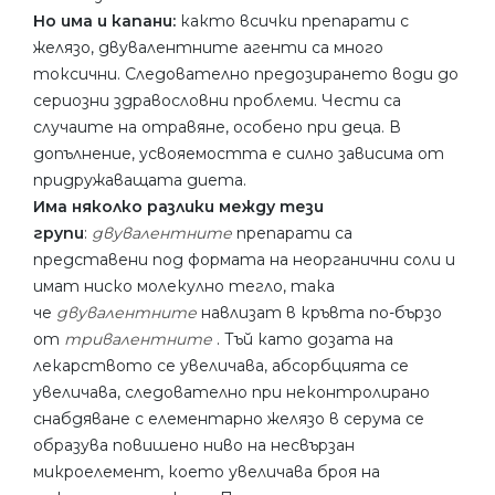
Но има и капани:
както всички препарати с
желязо, двувалентните агенти са много
токсични. Следователно предозирането води до
сериозни здравословни проблеми. Чести са
случаите на отравяне, особено при деца. В
допълнение, усвояемостта е силно зависима от
придружаващата диета.
Има няколко разлики между тези
групи
:
двувалентните
препарати са
представени под формата на неорганични соли и
имат ниско молекулно тегло, така
че
двувалентните
навлизат в кръвта по-бързо
от
тривалентните
. Тъй като дозата на
лекарството се увеличава, абсорбцията се
увеличава, следователно при неконтролирано
снабдяване с елементарно желязо в серума се
образува повишено ниво на несвързан
микроелемент, което увеличава броя на