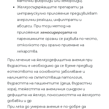
маточни фиброиди или хемороиди).
Желязосъдържащите препарати за
интрамускулно приложение предизвикват
алергични реакции, инфилтрати и
абсцеси. При този метод на
приложение
хемосидерозата
на
паренхимните органи се развива по-често,
отколкото при орално приемане на
лекарства.
При лечение на желязодефицитна анемия при
възрастни е необходимо да се вземе предвид
естеството на основното заболяване и
наличието на съпътстваща патология,
възрастта на пациентите (деца, възрастни
хора), тежестта на анемичния синдром и
дефицита на желязо, поносимостта на желязото
добавки и др
При лека до умерена анемия е по-добре да