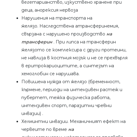
вегетарианство, изкуствено хранене при
деца, анорексия нервоза
Нарушения на транспорта на
желязо. Наследствена атрансферинемия,
свързана с нарушено производство
на
трансферин
. При липса на трансферин
желязото се комплексира с други протеини,
не навлиза в костния мозък и не се прехвърля
в еритрокариоцитите, а синтезът на
хемоглобин се нарушава.
Повишена нужда от желязо (бременност,
кърмене, периоди на интензивен растеж и
пубертет, тежка физическа работа,
интензивен спорт, паразитни чревни
инвазии) .
Хелминтни инвазии. Механичният ефект на
червеите по време
на