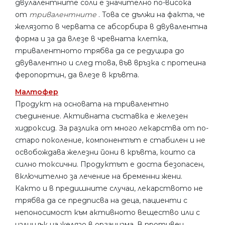
двулалентните соли е значително по-висока
от
тривалентните
. Това се дължи на факта, че
желязото в червата се абсорбира в двувалентна
форма и за да влезе в чревната клетка,
тривалентното трябва да се редуцира до
двувалентно и след това, във връзка с протеина
феропортин, да влезе в кръвта.
Малтофер
Продукт на основата на тривалентно
съединение. Активната съставка е железен
хидроксид. За разлика от много лекарства от по-
старо поколение, компонентът е стабилен и не
освобождава железни йони в кръвта, които са
силно токсични. Продуктът е доста безопасен,
включително за лечение на бременни жени.
Както и в предишните случаи, лекарството не
трябва да се предписва на деца, пациенти с
непоносимост към активното вещество или с
излишък на желязо в организма. В противен