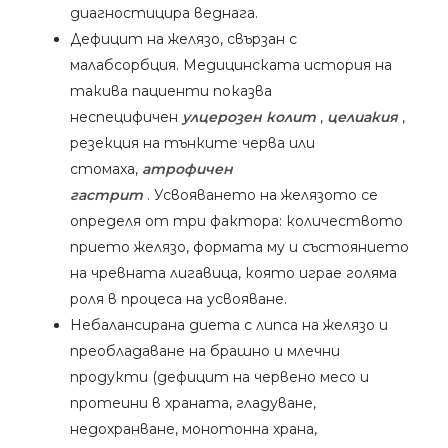
диагностицира веднага.
Дефицит на желязо, свързан с
малабсорбция. Медицинската история на
такива пациенти показва
неспецифичен
улцерозен колит
,
целиакия
,
резекция на тънките черва или
стомаха,
атрофичен
гастрит
. Усвояването на желязото се
определя от три фактора: количеството
прието желязо, формата му и състоянието
на чревната лигавица, която играе голяма
роля в процеса на усвояване.
Небалансирана диета с липса на желязо и
преобладаване на брашно и млечни
продукти (дефицит на червено месо и
протеини в храната, гладуване,
недохранване, монотонна храна,