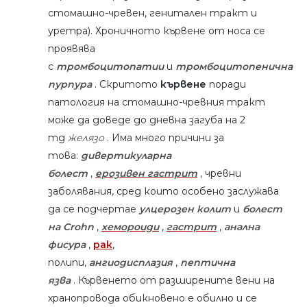
стомашно-чревен, генитален тракт и
уретра). Хроничното кървене от носа се
проявява
с
тромбоцитопатии
и
тромбоцитопенична
пурпура
. Скритото
кървене
поради
патология на стомашно-чревния тракт
може да доведе до дневна загуба на 2
mg
желязо
. Има много причини за
това:
дивертикуларна
болест
,
ерозивен гастрит
, чревни
заболявания, сред които особено заслужава
да се подчертае
улцерозен колит
и
болест
на Crohn
,
хемороиди
,
гастрит
,
анална
фисура
,
рак
,
полипи,
ангиодисплазия
,
пептична
язва
. Кървенето от разширените вени на
хранопровода обикновено е обилно и се