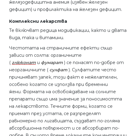
желязодефицитна анемия (изявен железен
дефицит) и профилактика на железен дефицит.
Комплексни лекарства
Те включват редица модификации, както и двата
вида, така и витамини.
Честотата на страничните ефекти също
зависи от солта: органичните
(
глюконат
и
фумарат
) се понасят по-добре от
неорганичните (
сулфат
). Сулфатите често
причиняват запек, този факт е нежелателен,
особено когато се използва при бременни
жени. Формата на освобождаване на солните
препарати също има значение за поносимостта
на лекарството. Течните форми, когато се
приемат през устата, се разпределят
равномерно по лигавицата, създават по-голяма
абсорбционна повърхност и се абсорбират по-
добре. В същото време локалните концентрации