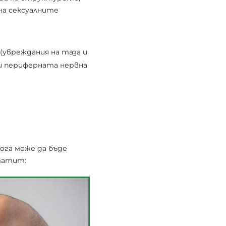
на сексуалните
.
(увреждания на таза и
 и периферната нервна
ога може да бъде
татит: