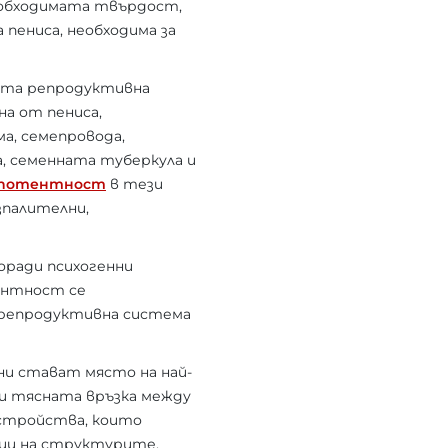
еобходимата твърдост,
 пениса, необходима за
ата репродуктивна
а от пениса,
а, семепровода,
, семенната туберкула и
потентност
в тези
зпалителни,
оради психогенни
тентност се
 репродуктивна система
ни стават място на най-
ади тясната връзка между
зстройства, които
зии на структурите,