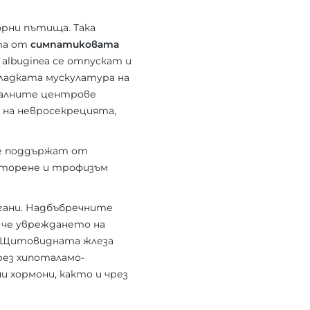
рни пътища. Така
ята от
симпатиковата
 albuginea се отпускат и
гладката мускулатура на
налните центрове
 на невросекрецията,
се поддържат от
 торене и трофизъм
гани. Надбъбречните
 че увреждането на
. Щитовидната жлеза
рез хипоталамо-
 хормони, както и чрез