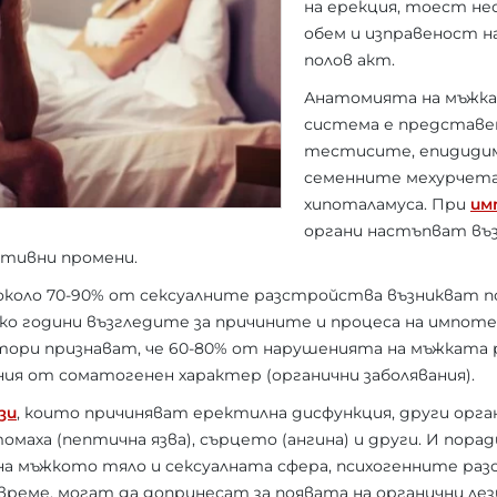
на ерекция, тоест н
обем и изправеност на
полов акт.
Анатомията на мъжк
система е представен
тестисите, епидидим
семенните мехурчета
хипоталамуса. При
им
органи настъпват въ
тивни промени.
 около 70-90% от сексуалните разстройства възникват п
лко години възгледите за причините и процеса на импо
тори признават, че 60-80% от нарушенията на мъжката
ия от соматогенен характер (органични заболявания).
зи
, които причиняват еректилна дисфункция, други орга
омаха (пептична язва), сърцето (ангина) и други. И пор
а мъжкото тяло и сексуалната сфера, психогенните ра
реме, могат да допринесат за появата на органични ле