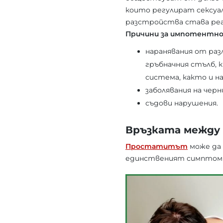
които регулират сексуа
разстройства става реал
Причини за импотентно
наранявания от раз
гръбначния стълб, 
система, както и н
заболявания на черн
съдови нарушения.
Връзката межд
Простатитът
може да 
единственият симптом 