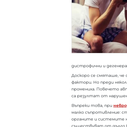
дистрофични и дегенера
Доскоро се смяташе, че
фактори. Но преди няко
промениха. Повечето ав
са резултат от нарушен
Въпреки това, при
невро
малко съпротивление: ст
органите и системите н
съществуват от дълго в