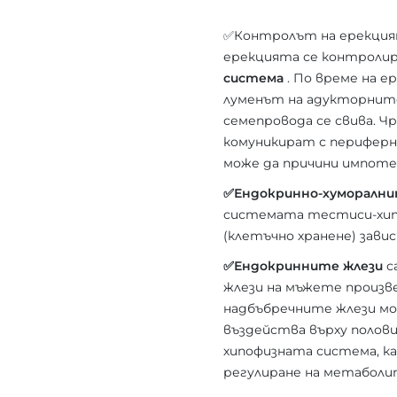
✅Контролът на ерекцият
ерекцията се контроли
система
. По време на ер
луменът на адукторните 
семепровода се свива. 
комуникират с периферн
може да причини импот
✅Ендокринно-хуморални
системата тестиси-хипо
(клетъчно хранене) зави
✅Ендокринните жлези
с
жлези на мъжете произв
надбъбречните жлези мо
въздейства върху полови
хипофизната система, к
регулиране на метаболи