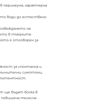
в перинеума, характерна
ето води до естествено
провеждането на
ето в тъканите.
йто е отговорен за
ожност за спонтанна и
пълнителни симптоми,
импотентност.
т ще бъдат болка в
т, повишена телесна