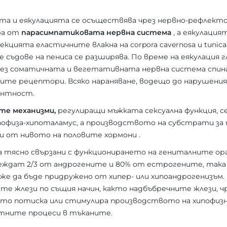
а и еякулацията се осъществява чрез нервно-рефлекто
ра от
парасимпатиковата нервна система
, а еякулаци
екцията еластичните влакна на corpora cavernosa и tunica
съдове на пениса се разширява. По време на еякулация 
Чрез соматичната и вегетативната нервна система спи
ите рецептори. Всяко нараняване, водещо до нарушения
ентност.
те механизми,
регулиращи мъжката сексуална функция, 
физа-хипоталамус, а производството на субстрати за
си от нивото на половите хормони .
а тясно свързани с функционирането на гениталните ор
еждат 2/3 от андрогените и 80% от естрогените, така
же да бъде придружено от хипер- или хипоандрогенизъм
те жлези по същия начин, както надбъбречните жлези, ч
ато потиска или стимулира производството на хипофизни
тните процеси в тъканите.