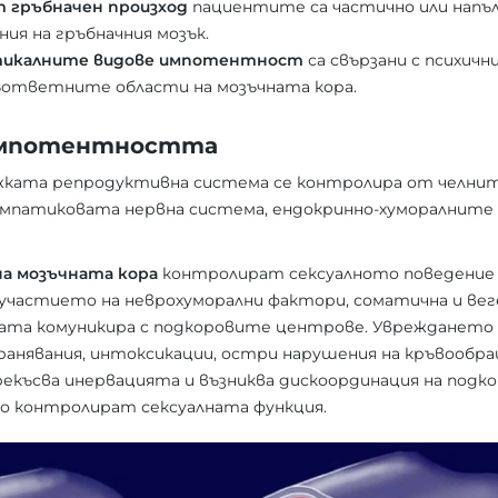
 гръбначен произход
пациентите са частично или напъ
ния на гръбначния мозък.
тикалните видове импотентност
са свързани с психичн
съответните области на мозъчната кора.
импотентността
ката репродуктивна система се контролира от челнит
мпатиковата нервна система, ендокринно-хуморалните 
а мозъчната кора
контролират сексуалното поведение 
 с участието на неврохуморални фактори, соматична и в
рата комуникира с подкоровите центрове. Увреждането 
ранявания, интоксикации, остри нарушения на кръвообр
рекъсва инервацията и възниква дискоординация на под
о контролират сексуалната функция.