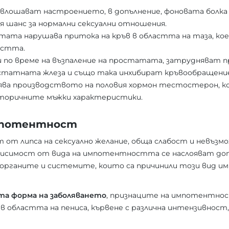
влошават настроението, в допълнение, фоновата болка 
вя шанс за нормални сексуални отношения.
ата нарушава притока на кръв в областта на таза, ко
остта.
по време на възпаление на простатата, затрудняват 
остатната жлеза и също така инхибират кръвообращени
ва производството на половия хормон тестостерон, ко
вторичните мъжки характеристики.
мпотентност
от липса на сексуално желание, обща слабост и невъзм
ависимост от вида на импотентността се наслояват до
а органите и системите, които са причинили този вид 
а форма на заболяването
, признаците на импотентнос
 в областта на пениса, кървене с различна интензивнос