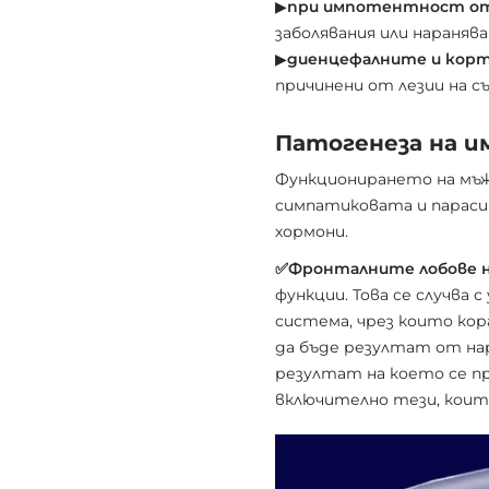
▶︎
при импотентност от
заболявания или наранява
▶︎
диенцефалните и кор
причинени от лезии на 
Патогенеза на 
Функционирането на мъж
симпатиковата и параси
хормони.
✅Фронталните лобове н
функции. Това се случва
система, чрез които ко
да бъде резултат от на
резултат на което се п
включително тези, коит