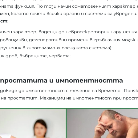
лната функция. По този начин соматогенният характер 
ен, когато почти всички органи и системи са увредени
ст:
личен характер, водещи до невросекреторни нарушения 
кръвоизливи, дегенеративни промени в гръбначния мозък
арушения в хипоталамо-хипофизната система);
ия дроб, бъбреците, червата;
у простатита и импотентността
доведе до импотентност с течение на времето . Поняк
на простатит. Механизми на импотентност при прос