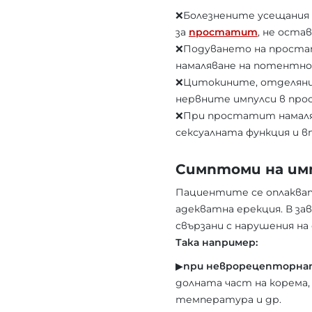
❌Болезнените усещания 
за
простатит
, не оста
❌Подуването на простат
намаляване на потентн
❌Цитокините, отделяни 
нервните импулси в пр
❌При простатит намаля
сексуалната функция и 
Симптоми на и
Пациентите се оплакват 
адекватна ерекция. В з
свързани с нарушения н
Така например:
▶︎
при неврорецепторнат
долната част на корема,
температура и др.