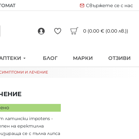
ВТОМАТ
Свържете се с нас
0 (0.00 € (0.00 лв.))
АПТЕКИ
БЛОГ
МАРКИ
ОТЗИВИ
 СИМПТОМИ И ЛЕЧЕНИЕ
ЧЕНИЕ
тено
латински impotens -
тепен на еректилна
изираща се с пълна липса