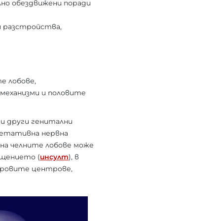
лно обездвижени поради
и разстройства,
е лобове,
механизми и половите
и други генитални
егетативна нервна
на челните лобове може
ащението (
инсулт
), в
коровите центрове,