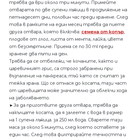
трябва да ври около три минути. Примейте
отварата по две супени лъжици в продължение на
петнадесет дни, половин час преди хранене. След
това в рамките на един месец трябва да пиете
друга отвара, която включва:
семена от копър
,
плодове от глог, листа от мента, лайка, цветя
от безсмъртниче. Приема се по 30 ml преди
хранене два пъти на ден.
Трябва да се отбележи, че кочаните, както и
царевичният грис, са строго забранени при
възпаление на панкреаса, тъй като се считат за
тежка храна. Що се отнася до косата, тази част
от царевицата може значително да облекчи хода
на заболяването.
►За да приготвите друга отвара, трябва да
накълцате косата, да я залеете с вода в размер
на 1 супена лъжица. за 250 мл вода. Сварете тази
маса за около 5 минути, след което оставете за
един час. След това филтрирайте течността и