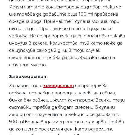
Резултатът е концентриран разтвор, така че
ще трябва да добавите още 100 ml преварена
охладена вода. Приемайте 1 супена лъжица. три
пъти на ден. При наличие на оток дозата се
удвоява. Не се препоръчва да се приготвя такава
инфузия в големи количества, тъй като може да
се използва само за 2 дни. В този случай
съхранението трябва да се извършва само на
студено място.
За холецистит
За пациенти с
холецистит
се препоръчва
отвара от равни пропорции царевична свила,
билка бял равнец и жълт кантарион. Всички тези
съставки трябва да бъдат смесени. 3 супени
лъжици от получената колекция и се заливат с
500 ml вряща вода, след което се запарва. Трябва
да го пиете през целия ден, като разделите