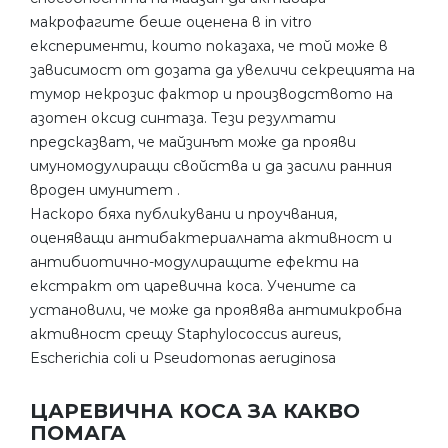
макрофагите беше оценена в in vitro
експерименти, които показаха, че той може в
зависимост от дозата да увеличи секрецията на
тумор некрозис фактор и производството на
азотен оксид синтаза. Тези резултати
предсказват, че майзинът може да прояви
имуномодулиращи свойства и да засили ранния
вроден имунитет .
Наскоро бяха публикувани и проучвания,
оценяващи антибактериалната активност и
антибиотично-модулиращите ефекти на
екстракт от царевична коса. Учените са
установили, че може да проявява антимикробна
активност срещу Staphylococcus aureus,
Escherichia coli и Pseudomonas aeruginosa
ЦАРЕВИЧНА КОСА ЗА КАКВО
ПОМАГА