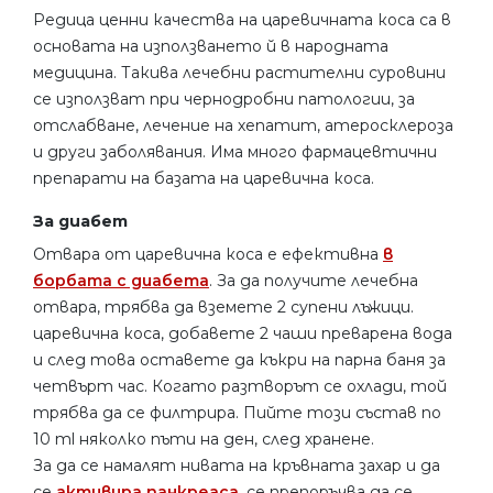
Редица ценни качества на царевичната коса са в
основата на използването й в народната
медицина. Такива лечебни растителни суровини
се използват при чернодробни патологии, за
отслабване, лечение на хепатит, атеросклероза
и други заболявания. Има много фармацевтични
препарати на базата на царевична коса.
За диабет
Отвара от царевична коса е ефективна
в
борбата с диабета
. За да получите лечебна
отвара, трябва да вземете 2 супени лъжици.
царевична коса, добавете 2 чаши преварена вода
и след това оставете да къкри на парна баня за
четвърт час. Когато разтворът се охлади, той
трябва да се филтрира. Пийте този състав по
10 ml няколко пъти на ден, след хранене.
За да се намалят нивата на кръвната захар и да
се
активира панкреаса
, се препоръчва да се