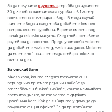
За да получите
диуретик
, трябва да изсипете
30 g лечебна растителна суровина в 1 литър
пречистена филтрирана вода. В този случай
кипнете вода и след това добавете към нея
натрошените суровини. Варете сместа под
капак за няколко минути. След това оставете
разтвора да престои. Преди употреба можете
да добавите малко мед, мляко или захар. Можете
да пиете по 1 чаша от тази отвара няколко
пъти на ден.
За отслабване
Много хора, които следят теглото си и
периодично приемат различни чайове за
отслабване и билкови чайове, които намаляват
апетита, знаят, че те често съдържат
царевична коса. Как да ги варите у дома, за да
получите същия ефект? За да приготвите