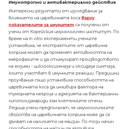
Имунотропно и антибактериално действие
Интересни резултати от изследвания за
влиянието на царевичната коса
върху
показателите за имунитет
са получени от
учени от Корейския имунологичен институт. По
време на in vitro експерименти учените
установиха, че екстрактите от царевична
коприна могат да променят активността на
макрофагите и да стимулират производството
на ензими - циклооксигеназа и оксидаза синтаза,
които участват в имунните реакции. Предишни
проучвания също установиха способността на
царевичната коса да инхибира фактора на
туморната некроза и адхезията на бактериални
липополизахариди към клетъчните стени.
Редица учени предполагат, че имунологичните
свойства на царевичната коприна може да се
дължат на наличието на маизин. По този начин
способността на майзин да активира