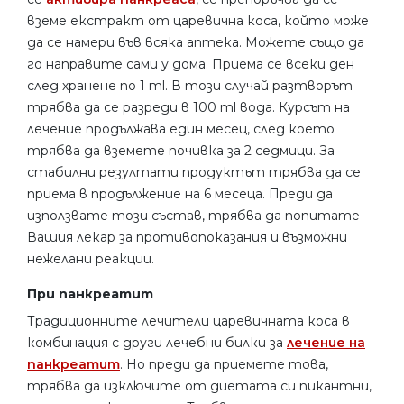
вземе екстракт от царевична коса, който може
да се намери във всяка аптека. Можете също да
го направите сами у дома. Приема се всеки ден
след хранене по 1 ml. В този случай разтворът
трябва да се разреди в 100 ml вода. Курсът на
лечение продължава един месец, след което
трябва да вземете почивка за 2 седмици. За
стабилни резултати продуктът трябва да се
приема в продължение на 6 месеца. Преди да
използвате този състав, трябва да попитате
Вашия лекар за противопоказания и възможни
нежелани реакции.
При панкреатит
Традиционните лечители царевичната коса в
комбинация с други лечебни билки за
лечение на
панкреатит
. Но преди да приемете това,
трябва да изключите от диетата си пикантни,