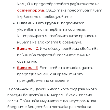
калций и предотвратяват развитието на
остеопороза
. Също така предотвратяват
кървенето и кръвоизливите.
Витамини от група В
, подпомагат
укрепването на нервната система,
контролират метаболитните процеси и
нивата на глюкозата в организма.
Витамин С
. Има общоукрепващи свойства,
повишава съпротивителните сили на
организма.
Витамин Е
. Естествен антиоксидант,
предпазва човешкия организъм от
преждевременно стареене.
В допълнение, царевичната коса съдържа много
полезни вещества и минерали, включително
селен. Повишава имунната сила, неутрализира
вредните вещества и потиска растежа на