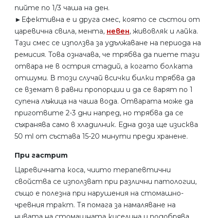
пийте по 1/3 чаша на ден.
►Ефективна е и друга смес, която се състои от
царевична свила, мента,
невен
, живовляк и лайка.
Тази смес се използва за удължаване на периода на
ремисия. Това означава, че трябва да пиете тази
отвара не в острия стадий, а когато болката
отшуми. В този случай всички билки трябва да
се вземат в равни пропорции и да се варят по 1
супена лъжица на чаша вода. Отварата може да
приготвите 2-3 дни напред, но трябва да се
съхранява само в хладилник. Една доза ще изисква
50 ml от състава 15-20 минути преди хранене.
При гастрит
Царевичната коса, чиито терапевтични
свойства се използват при различни патологии,
също е полезна при нарушения на стомашно-
чревния тракт. Тя помага за намаляване на
нивата на стомашната киселина и подобрява