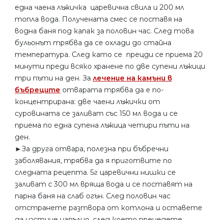
една чаена лъжичка царевична свила и 200 мл
топла вода. Получената смес се поставя на
водна баня под капак за половин час. След това
бульонът трябва да се охлади до стайна
температура. След като се прецди се приема 20
минути преди всяко хранене по две супени лъжици
три пъти на ден. За
лечение на камъни в
бъбреците
отварата трябва да е по-
концентрирана: две чаени лъжички от
суровината се заливат със 150 мл вода и се
приема по една супена лъжица четири пъти на
ден.
►За друга отвара, полезна при бъбречни
заболявания, трябва да я приготвите по
следната рецепта. 5г царевични нишки се
заливат с 300 мл вряща вода и се поставят на
парна баня на слаб огън. След половин час
отстранете разтвора от котлона и оставете
да изстине напълно, след което прецедете.