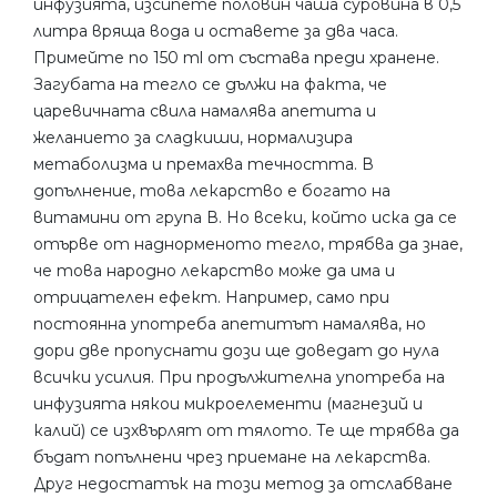
инфузията, изсипете половин чаша суровина в 0,5
литра вряща вода и оставете за два часа.
Примейте по 150 ml от състава преди хранене.
Загубата на тегло се дължи на факта, че
царевичната свила намалява апетита и
желанието за сладкиши, нормализира
метаболизма и премахва течността. В
допълнение, това лекарство е богато на
витамини от група В. Но всеки, който иска да се
отърве от наднорменото тегло, трябва да знае,
че това народно лекарство може да има и
отрицателен ефект. Например, само при
постоянна употреба апетитът намалява, но
дори две пропуснати дози ще доведат до нула
всички усилия. При продължителна употреба на
инфузията някои микроелементи (магнезий и
калий) се изхвърлят от тялото. Те ще трябва да
бъдат попълнени чрез приемане на лекарства.
Друг недостатък на този метод за отслабване