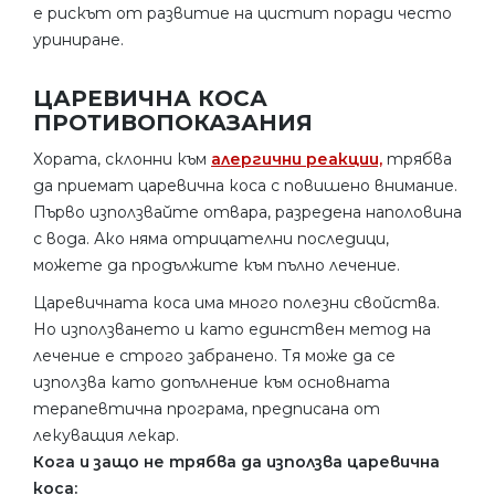
е рискът от развитие на цистит поради често
уриниране.
ЦАРЕВИЧНА КОСА
ПРОТИВОПОКАЗАНИЯ
Хората, склонни към
алергични реакции,
трябва
да приемат царевична коса с повишено внимание.
Първо използвайте отвара, разредена наполовина
с вода. Ако няма отрицателни последици,
можете да продължите към пълно лечение.
Царевичната коса има много полезни свойства.
Но използването и като единствен метод на
лечение е строго забранено. Тя може да се
използва като допълнение към основната
терапевтична програма, предписана от
лекуващия лекар.
Кога и защо не трябва да използва царевична
коса: