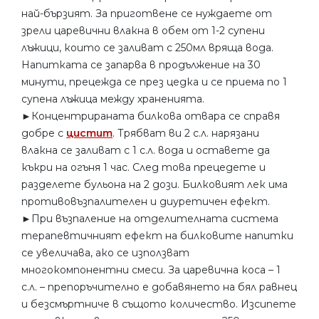
най-бързият. За приготвене се нуждаете от
зрели царевични влакна в обем от 1-2 супени
лъжици, които се заливат с 250мл вряща вода.
Напитката се запарва в продължение на 30
минути, прецежда се през цедка и се приема по 1
супена лъжица между храненията.
►Концентрираната билкова отвара се справя
добре с
цистит
. Трябват ви 2 с.л. нарязани
влакна се заливат с 1 с.л. вода и оставете да
къкри на огъня 1 час. След това прецедете и
разделете бульона на 2 дози. Билковият лек има
противовъзпалителен и диуретичен ефект.
►При възпаление на отделителната система
терапевтичният ефект на билковите напитки
се увеличава, ако се използват
многокомпонентни смеси. За царевична коса – 1
с.л. – препоръчително е добавянето на бял равнец
и безсмъртниче в същото количество. Изсипете