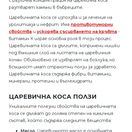
с различна концентрация на царевична коса
разтварят камъни в бъбреците.
Царевичната коса се използва и за лечение на
уролитиаза и нефрит. Има
противотуморни
свойства
и
ускорява съсирването на кръвта
-
витамин К играе основна роля в този процес.
Царевичната коса са дългите, копринени нишки
под външния слой на листата на царевичния
кочан. Обикновено се изхвърлят на боклука, но
всъщност имат страхотни ползи за здравето.
Царевичната коса съдържа фибри, витамини,
минерали, протеини и въглехидрати.
ЦАРЕВИЧНА КОСА ПОЛЗИ
Уникалните полезни свойства на царевичната
коса се дължат до голяма степен на химичния
състав, който съдържа следните вещества:
Масло
. Царевичното масло е основната