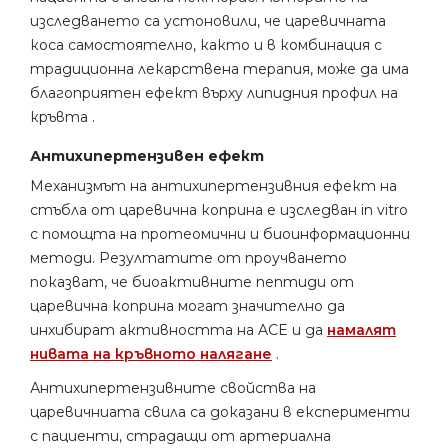
изследването са устоновили, че царевичната
коса самостоятелно, както и в комбинация с
традиционна лекарствена терапия, може да има
благоприятен ефект върху липидния профил на
кръвта .
Антихипертензивен ефект
Механизмът на антихипертензивния ефект на
стъбла от царевична коприна е изследван in vitro
с помощта на протеомични и биоинформационни
методи. Резултатите от проучването
показват, че биоактивните пептиди от
царевична коприна могат значително да
инхибират активността на ACE и да
намалят
нивата на кръвното налягане
.
Антихипертензивните свойства на
царевичниата свила са доказани в експерименти
с пациенти, страдащи от артериална