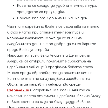
Когато се охлади до удобна температура,
прецедете го през цедка.
Приемайте от 3 до 4 чаши чай на ден.
Чаят от царевични влакна се съхранява на тъмно
и сухо място при стайна температура и
нормална влажност. Може да се пие и на
следващият ден, но е по-добре да си го варите
преди всяка употреба
Народите, населявали Андите и Централна
Америка, са открили полезните свойства на
царевичния чай още в предколумбовата епоха.
Много преди европейците да пристигнат на
континента, те са използвали царевичната
свила, за да направят лекарство срещу
възпаление
и отравяне. Маите и инките са
нанасяли паста от смлени царевични влакна върху
повърхностни рани за по-бързо заздравяване.
Препоръчително е царевичният чай да се пие