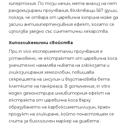
хипертония. По този начин, мета-анализ на пет
рандомизирани проучвания, включващи 567 души,
показа, че отвара от царевична коприна може да
засили антихипертензивния ефект, когато се
използва заедно със синтетични лекарства.
Хипогликемични свойства
При in vivo експериментални проучвания е
установено, че екстрактът от царевична коса
значително намалява нивата на глюкозата и
гликозилирания хемоглобин, повишава
секрецията на инсулин и възстановява бета
клетките на панкреаса. В допълнение, in vitro
модел демонстрира инхибиторния ефект на
екстракта от царевична коса върху
образуването на карбоксиметиллизин, краен
продукт на гликиране, който понастоящем се
счита за биологичен маркер на диабета .