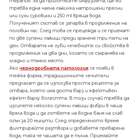
терапия. За да приготвите инфузията, ще ви
трябва една чаена лъжичка натрошени пресни
или сухи суровини и 250 ml вряща вода.
Полученият състав се запарва в продължение на
половин час. След това се прецежда и се приемат
по две супени лъжици преди хранене три пъти на
ден. Отварата не губи лечебните си свойства в
продължение на два дни, когато се съхранява на
хладно и тъмно място.
Ако
чернодробната патология
се появи в
тежка форма, традиционните лечители
предлагат да се използва проста рецепта за
отвара, която има доста бърз и ефективен
ефект върху болестта. В този случай трябва да
изсипете няколко супени лъжици фибри в чаша
вряла вода и да гответе на водна баня на слаб
огън за 20 минути. След определеното време
филтрирайте разтвора и добавете преварена
вода, така че чашата да е пълна. Приемайте