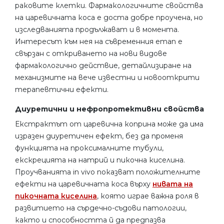
раковите клетки. Фармакологичните свойства
на царевичната коса е доста добре проучена, но
изследванията продължават и в момента.
Интересът към нея на съвременния етап е
свързан с откриването на нови видове
фармакологично действие, детайлизиране на
механизмите на вече известни и новооткрити
терапевтични ефекти.
Диуретични и нефропротективни свойства
Екстрактът от царевична коприна може да има
изразен диуретичен ефект, без да променя
функцията на проксималните тубули,
екскрецията на натрий и пикочна киселина.
Проучванията in vivo показват положителните
ефекти на царевичната коса върху
нивата на
пикочната киселина
, която играе важна роля в
развитието на сърдечно-съдови патологии,
както и способността й да предпазва