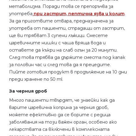
метаболизма. Поради това се препоръчва за
употреба
при гастрит, пептична язва и колит
.
За да приготвите отвара, предназначена за
употреба от пациенти, страдащи от гастрит,
ще ви трябват 3 супени лъжици. Смесете
царевичните нишки с чаша вряща вода и
оставете да къкри на слаб огън за 20 минути.
След това трябва да държите сместа под капак
за половин час и след това да я прецедите.
Пийте готовия продукт в продължение на 10 дни
преди хранене по 50 ml.
За черния дроб
Много пациенти твърдят, че знаейки как да
варите царевична коприна за черния дроб,
можете ефективно да се борите с редица
заболявания на този важен орган, особено ако
лекарствата са включени в комплексната