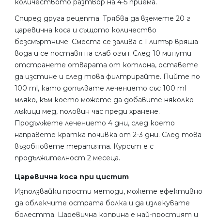
количеството разтвор на 4-5 приема.
Спиред друга рецепта. Трябва да вземете 20 г
царевична коса и същото количество
безсмъртниче. Сместа се залива с 1 литър вряща
вода и се поставя на слаб огън. След 10 минути
отстранете отварата от котлона, оставете
да изстине и след това филтрирайте. Пийте по
100 ml, като допълвате лечението със 100 ml
мляко, към което можете да добавите няколко
лъжици мед, половин час преди хранене.
Продължете лечението 4 дни, след което
направете кратка почивка от 2-3 дни. След това
възобновете терапията. Курсът е с
продължителност 2 месеца.
Царевична коса при цистит
Използвайки прости методи, можете ефективно
да облекчите острата болка и да излекувате
болестта. Царевична коприна е най-простият и