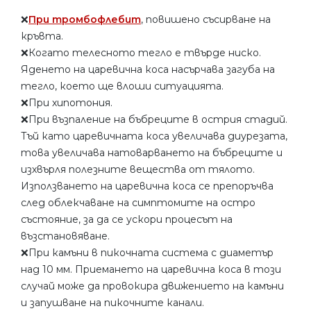
❌
При тромбофлебит
, повишено съсирване на
кръвта.
❌Когато телесното тегло е твърде ниско.
Яденето на царевична коса насърчава загуба на
тегло, което ще влоши ситуацията.
❌При хипотония.
❌При възпаление на бъбреците в острия стадий.
Тъй като царевичната коса увеличава диурезата,
това увеличава натоварването на бъбреците и
изхвърля полезните вещества от тялото.
Използването на царевична коса се препоръчва
след облекчаване на симптомите на остро
състояние, за да се ускори процесът на
възстановяване.
❌При камъни в пикочната система с диаметър
над 10 мм. Приемането на царевична коса в този
случай може да провокира движението на камъни
и запушване на пикочните канали.