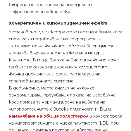
бъбреците при прием на определени
нефротоксични лекарства .
Холеретичен и хиполипидемичен ефект
Установено е, че екстрактът от царевична коса
спомага за подобряване на секрецията и
изтичането на жлъчката, облекчава спазмите и
намалява възпалението на жлъчния мехур и
каналите. В тази връзка нейно приложение може
да бъде показано при хроничен холецистит,
жлъчна дискинезия и други патологии на
хепатобилиарната система .
В допълнение, мета-анализ на няколко
рандомизирани проучвания показа, че царевична
коса помага за нормализиране на нивата на
липопротеините с висока плътност (HDL) и
намаляване на общия холестерол
и холестерола
на липопротеините с ниска плътност (LDL) при
пациенти с ангина пекторис. Авторите на