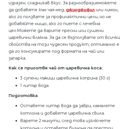
изразен, сладникав вкус. За разнообразиеможете
да добавяте към чая мед,
джинджифил
или лимон,
ако го ползвате за профилактични цели, но не
добавяйте нищо, ако го пиете с лечебна
цел.Можете да варите пресни или сушени
царевични влакна. За да се възползвате от всички
свойства на този чудесен продукт, оптимално е
да го консумирате под формата на чай или
запарка.
Как се приготвя чай от царевична коса:
3 супени лъжици царевична коприна (30 г)
1 литър вода
Подготовка
Оставете литър вода да заври, намалете
котлона и добавете царевична свила.
Варете 2 минути, след това изключете
котлона и оставете бульона да престои.