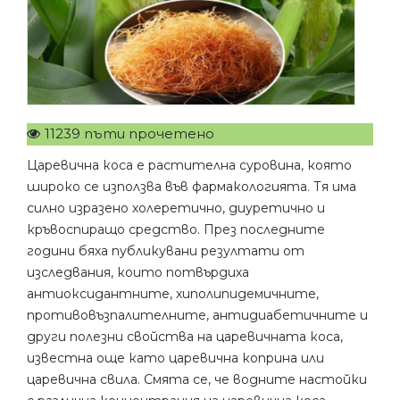
11239 пъти прочетено
Царевична коса е растителна суровина, която
широко се използва във фармакологията. Тя има
силно изразено холеретично, диуретично и
кръвоспиращо средство. През последните
години бяха публикувани резултати от
изследвания, които потвърдиха
антиоксидантните, хиполипидемичните,
противовъзпалителните, антидиабетичните и
други полезни свойства на царевичната коса,
известна още като царевична коприна или
царевична свила. Смята се, че водните настойки