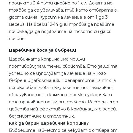
продукта 3-4 пъти дневно по 1 с.л. Дозата не
трябва да се увеличава, тъй като отварата е
доста силна. Курсът на лечение е от 1 до 3
месеца. На всеки 12-14 дни трябва да правите
почивка, за да позволите на тялото си да си
почине.
Царевична коса за бъбреци
Царевичната коприна има мощни
противовъзпалителни свойства. Ето защо тя
успешно се използват за лечение на много
бъбречни заболявания. Препаратите на тяхна
основа облекчават възпалението, намаляват
образуването на камъни и пясък и ускоряват
отстраняването им от тялото. Растението
действа най-ефективно в комбинация с репей,
безсмъртниче и столетник.
Как да варим царевична коприна?
Бъбреците най-често се лекуват с отвара от