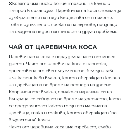
❌Когато има ниски концентрации на калий и
натрий в организма. Царевичната коса спомага за
изхвърлянето на тези вещества от тялото.
Това е изпълнено с появата на гърчове, признаци
на сърдечна недостатъчност и други проблеми.
ЧАЙ ОТ ЦАРЕВИЧНА КОСА
Царевичната коса е неразделна част от много
диети. Чаят от царевична коса е напитка,
приготвена от светлозелените, белезникави
или кафеникави влакна, които обграждат кочана
на царевицата по време на периода на зреене.
Копринените влакна, понякога наричани също
близалца, се събират по време на зреенето, като
се предпочитат както тези от млечната
царевица, така и такива, които обграждат "по-
възрастния" кочан.
Чаят от царевична коса има тревист, слабо