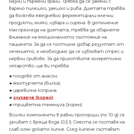
мазни и пържени храни. Трябва да се замени с
варено пилешко, заешко и риба. Диетата трябва
да включва ежедневно ферментирали млечни
продукти, мляко, извара и сирена. В допълнение
към прегледа на диетата, трябва да обърнете
внимание на емоционалното състояние на
пациента. За да се постигне добър резултат от
лечението, е необходимо да се избягват стрес и
нервни сривове. За да приготвите холеретично
лекарство, ще ви трябва:
►плодове от анасон;
►жълтурчета (билка);
►царевична коприна;
►
глухарче (корен)
;
►трицветна теменуга (корен).
Всички компоненти в равни пропорции (по 10 g) се
заливат с вряща вода (0,5 l). Сместа се поставя на
слаб огън докато кипне. След кипене съставът