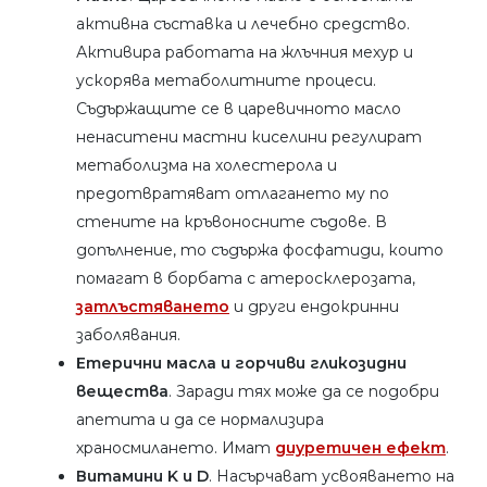
активна съставка и лечебно средство.
Активира работата на жлъчния мехур и
ускорява метаболитните процеси.
Съдържащите се в царевичното масло
ненаситени мастни киселини регулират
метаболизма на холестерола и
предотвратяват отлагането му по
стените на кръвоносните съдове. В
допълнение, то съдържа фосфатиди, които
помагат в борбата с атеросклерозата,
затлъстяването
и други ендокринни
заболявания.
Етерични масла и горчиви гликозидни
вещества
. Заради тях може да се подобри
апетита и да се нормализира
храносмилането. Имат
диуретичен ефект
.
Витамини K и D
. Насърчават усвояването на