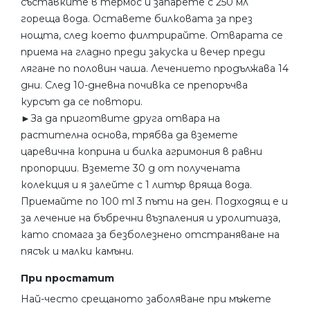
съставките в термос и запарете с 250 мл
гореща вода. Оставете билковата за през
нощта, след което филтрирайте. Отварата се
приема на гладно преди закуска и вечер преди
лягане по половин чаша. Лечението продължава 14
дни. След 10-дневна почивка се препоръчва
курсът да се повтори.
►За да приготвите друга отвара на
растителна основа, трябва да вземете
царевична коприна и билка агримония в равни
пропорции. Вземете 30 g от получената
колекция и я залейте с 1 литър вряща вода.
Приемайте по 100 ml 3 пъти на ден. Подходящ е и
за лечение на бъбречни възпаления и уролитиаза,
като спомага за безболезнено отстраняване на
пясък и малки камъни.
При простатит
Най-често срещаното заболяване при мъжете