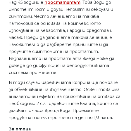
над 45 години е
простатитът
. Това води до
импотентност и други неприятни сексуални
симптоми. Често лечението на такава
патология се основава на комплексното
използване на лекарства, народни средства и
масаж. Преди да започнете такова лечение, е
наложително да разберете причините и да
проучите симптомите на простатит.
Възпалението на простатната жлеза може да
доведе до дисфункция на репродуктивната
система при мъжете.
В този случай царевичната коприна ще помогне
за облекчаване на възпалението. Освен това има
аналгетичен ефект. За приготвяне на отвара са
необходими 2 с.л. царевичните влакна, които се
заливат с чаша вряща вода. Приемайте
продукта топъл три пъти на ден по 1/3 чаша.
За отоци