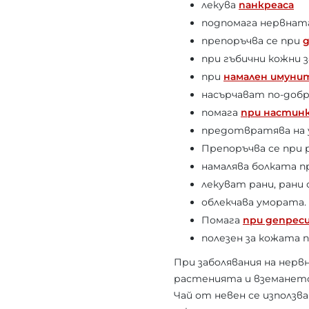
лекува
панкреаса
подпомага нервнат
препоръчва се при
при гъбични кожни 
при
намален имун
насърчават по-добр
помага
при настин
предотвратява на 
Препоръчва се при 
намалява болката 
лекуват рани, рани 
облекчава умората.
Помага
при депреси
полезен за кожата 
При заболявания на нерв
растенията и вземането 
Чай от невен се използв