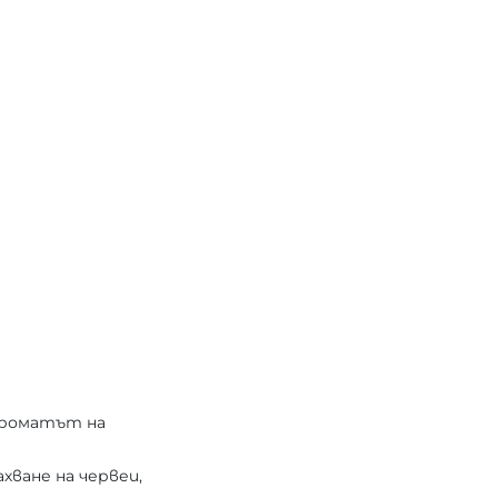
 ароматът на
хване на червеи,