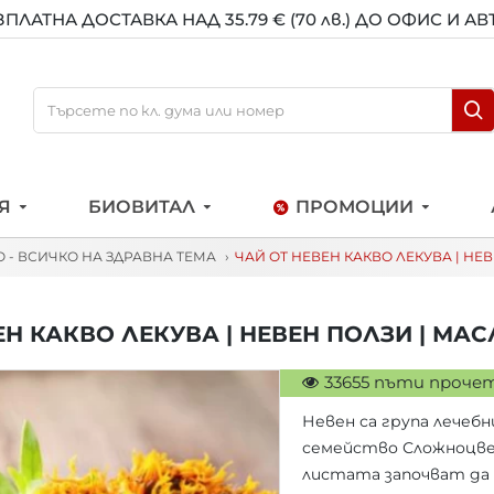
ЗПЛАТНА ДОСТАВКА НАД 35.79 € (70 лв.) ДО ОФИС И А
Я
БИОВИТАЛ
ПРОМОЦИИ
О - ВСИЧКО НА ЗДРАВНА ТЕМА
ЧАЙ ОТ НЕВЕН КАКВО ЛЕКУВА | НЕ
ЕН КАКВО ЛЕКУВА | НЕВЕН ПОЛЗИ | МАС
33655 пъти проче
Невен са група лечеб
семейство Сложноцв
листата започват да 