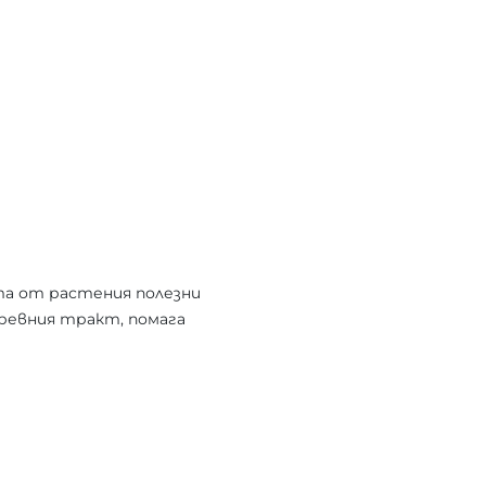
та от растения полезни
ревния тракт, помага