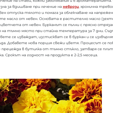
лечение на стави, кожни заболявания и в ароматерапията.
зна за вдишване при лечение на
неврози
, хронична трев
вен отпуска тялото и помага за облекчаване на напреже
те масло от невен. Основата е растително масло (зехти
 цветчета от невен. Бурканът се пълни с прясно отрязан 
я на тъмно място при стайна температура за 7 дни. Съд
вете се изваждат, изстискват се в буркан и се изхвърля
ъда. Добавете нова порция свежи цветя. Процесът се по
 прецежда в бутилка от тъмно стъкло, затваря се плътн
а. Срокът на годност на продукта е 2-2,5 месеца.