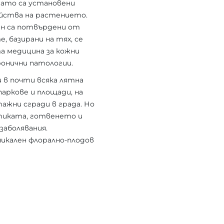
огато са установени
йства на растението.
ен са потвърдени от
, базирани на тях, се
а медицина за кожни
ронични патологии.
 в почти всяка лятна
паркове и площади, на
ажни сгради в града. Но
метиката, готвенето и
заболявания.
икален флорално-плодов