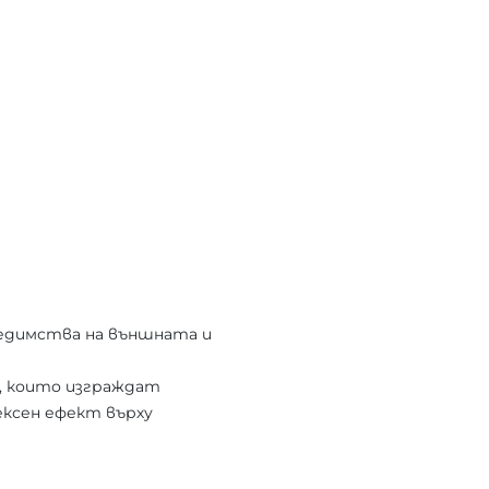
редимства на външната и
, които изграждат
ксен ефект върху