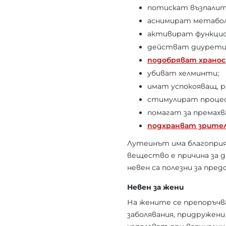
потискат възпалит
аснимират метабол
активират функцио
действат диуретич
подобряват хранос
убиват хелминти;
имат успокояващ, 
стимулират процес
помагат за премахва
подхранват зрител
Лутеинът има благоприя
вещество е причина за 
невен са полезни за пре
Невен за жени
На жените се препоръчва
заболявания, придружени 