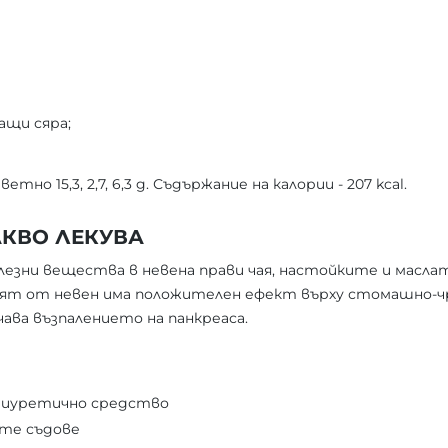
ащи сяра;
тно 15,3, 2,7, 6,3 g. Съдържание на калории - 207 kcal.
АКВО ЛЕКУВА
езни вещества в невена прави чая, настойките и масла
Чаят от невен има положителен ефект върху стомашно-ч
ава възпалението на панкреаса.
диуретично средство
ите съдове