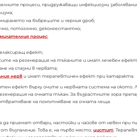
елните процеси, придружаващи инфекциозни заболявания
изма;
нирането на бъбреците и черния дроб;
но, потогонно, деконгестантно;
милателния процес
;
релаксиращ ефект;
ите на регенерация на тъканите и имат лечебен ефект
не на спазми в червата;
ния нерв
и имат терапевтичен ефект при катаракта.
тен ефект върху очите и нервната система на окото. 
дегенерация на очната тъкан. За възрастните хора преп
дотвратяване на помътняване на очната леща.
 да приемат отвари, настойки и чайове от невен при п
от възпаление. Това е, на първо място,
цистит
. Терапе