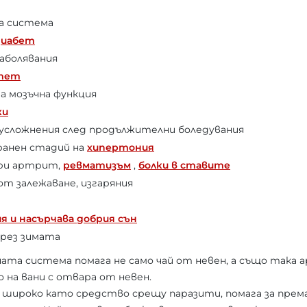
а система
диабет
заболявания
итет
а мозъчна функция
ки
усложнения след продължителни боледувания
ранен стадий на
хипертония
при артрит,
ревматизъм
,
болки в ставите
от залежаване, изгаряния
я и насърчава
добрия сън
през зимата
ната система помага не само чай от невен, а също така
на вани с отвара от невен.
а широко като средство срещу паразити, помага за према