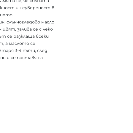
 Смята се, че силната
ожност и неувереност в
нието.
н, слънчогледово масло
цвят, залива се с леко
ът се разклаща всеки
т, а маслото се
втаря 3-4 пъти, след
о и се поставя на