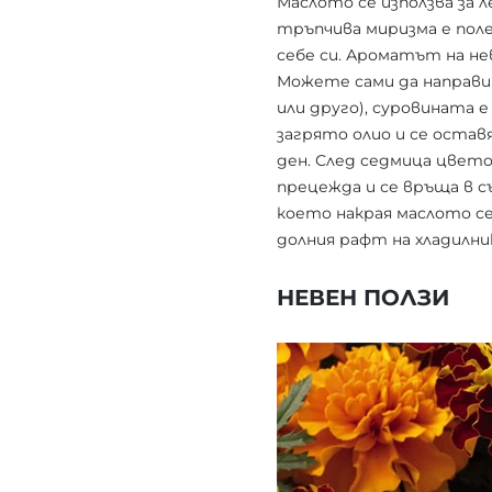
Маслото се използва за 
тръпчива миризма е поле
себе си. Ароматът на не
Можете сами да направи
или друго), суровината е
загрято олио и се остав
ден. След седмица цвето
прецежда и се връща в с
което накрая маслото се
долния рафт на хладилник
НЕВЕН ПОЛЗИ