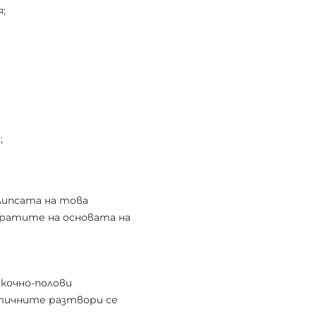
;
;
Липсата на това
аратите на основата на
икочно-полови
втичните разтвори се