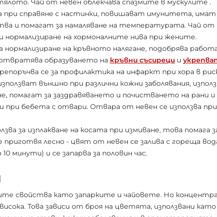
ялото. Чай от невен облекчава спазмите в мускулите .
 при справяне с настинки, повишават имунитета, имат
ва и помагат за намаляване на температурата. Чай от н
и нормализиране на хормоналните нива при жените.
а нормализиране на кръвното налягане, подобрява работ
дотвратява образуването на
кръвни съсиреци
и
укрепва
Препоръчва се за профилактика на инфаркт при хора в риск
ползват външно при различни кожни заболявания, използв
не, помагат за заздравяването и почистването на рани и
и при бебета с отвари. Отвара от невен се използва при
зва за изплакване на косата при измиване, това помага з
се приготвя лесно - цвят от невен се залива с гореща во
10 минути) и се запарва за половин час.
Н
ите свойства като запарките и чайовете. Но концентр
висока. Това зависи от броя на цветята, използвани като