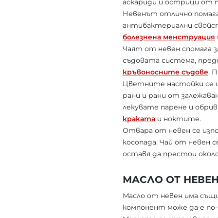
аскариди и острици от т
Невенът отлично помага
антибактериални свойст
болезнена менструация
Чаят от невен спомага з
съдовата система, пре
кръвоносните съдове
. 
Цветните настойки се из
рани и рани от залежава
лекувате парене и обрив
краката
и ноктите.
Отвара от невен се изпол
косопада. Чай от невен 
оставя да престои около 
МАСЛО ОТ НЕВЕ
Масло от невен има същ
компонент може да е по-