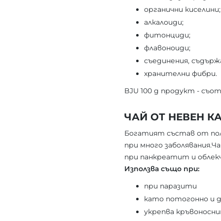
органични киселини;
алкалоиди;
фитонциди;
флавоноиди;
съединения, съдърж
хранителни фибри.
BJU 100 g продукт - съотве
ЧАЙ ОТ НЕВЕН К
Богатият състав от пол
при много заболявания.
при панкреатит и облекч
Използва също при:
при паразити
като потогонно и 
укрепва кръвоносн