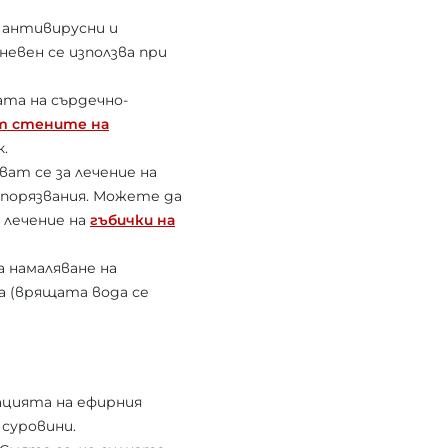
 антивирусни и
евен се използва при
ата на сърдечно-
т стените на
.
ат се за лечение на
 порязвания. Можете да
 лечение на
гъбички на
а намаляване на
да (врящата вода се
ацията на ефирния
 суровини.