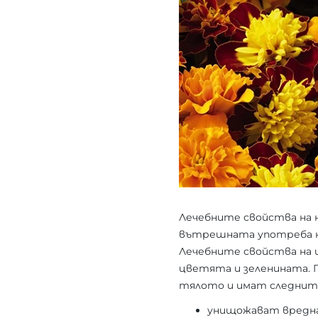
Лечебните свойства на 
вътрешната употреба н
Лечебните свойства на 
цветята и зеленината. 
тялото и имат следнит
унищожават вредна