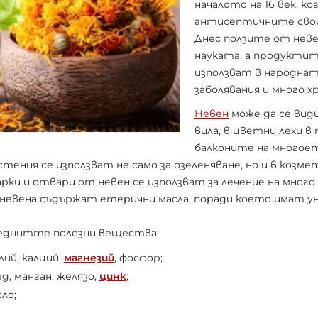
началото на 16 век, к
антисептичните сво
Днес ползите от нев
науката, а продуктите
използват в народнат
заболявания и много х
Невен
може да се види
вила, в цветни лехи в 
балконите на многоет
астения се използват не само за озеленяване, но и в коз
рки и отвари от невен се използват за лечение на много 
невена съдържат етерични масла, поради което имат ун
еднитте полезни вещества:
ий, калций,
магнезий
, фосфор;
д, манган, желязо,
цинк
;
ло;