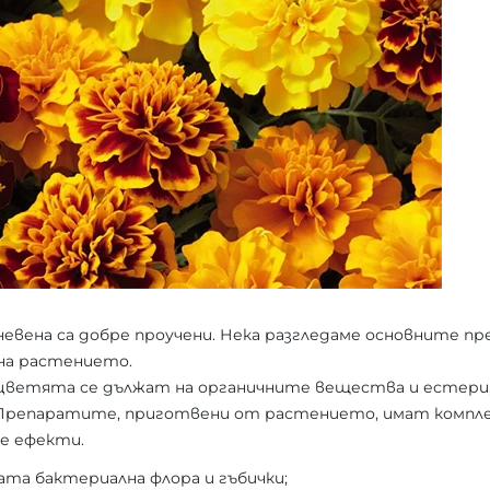
невена са добре проучени. Нека разгледаме основните п
а растението.
цветята се дължат на органичните вещества и естери
Препаратите, приготвени от растението, имат компле
е ефекти.
та бактериална флора и гъбички;