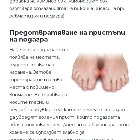
добавка на лимонов сок (лимоновият сок
разтваря отлаганията на пикочна киселина при
ревматизъм и подагра).
Предотвратяване на пристъпи
на подагра
Най-често подаграта се
появява на местата,
където ставата е
наранена. Затова
третирайте такива
места с повишено
внимание. Не трябва да
носите тесни и
неудобни обувки, тъй като те могат сериозно
да увредят големия пръст, който подаграта
обича толкова много. Диетата и балансираното
хранене се използват главно за
предотвратяване на пристъпи на подагра.