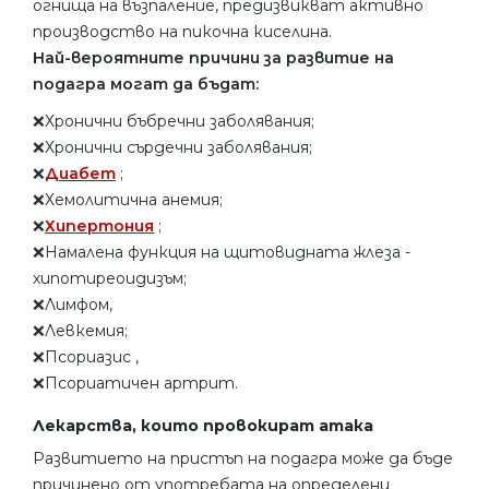
огнища на възпаление, предизвикват активно
производство на пикочна киселина.
Най-вероятните причини за развитие на
подагра могат да бъдат:
❌Хронични бъбречни заболявания;
❌Хронични сърдечни заболявания;
❌
Диабет
;
❌Хемолитична анемия;
❌
Хипертония
;
❌Намалена функция на щитовидната жлеза -
хипотиреоидизъм;
❌Лимфом,
❌Левкемия;
❌Псориазис ,
❌Псориатичен артрит.
Лекарства, които провокират атака
Развитието на пристъп на подагра може да бъде
причинено от употребата на определени