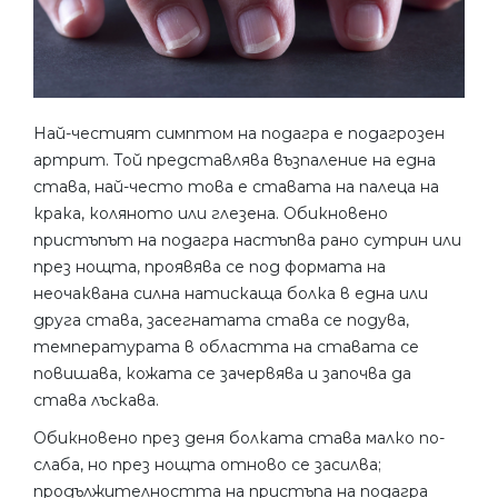
Най-честият симптом на подагра е подагрозен
артрит. Той представлява възпаление на една
става, най-често това е ставата на палеца на
крака, коляното или глезена. Обикновено
пристъпът на подагра настъпва рано сутрин или
през нощта, проявява се под формата на
неочаквана силна натискаща болка в една или
друга става, засегнатата става се подува,
температурата в областта на ставата се
повишава, кожата се зачервява и започва да
става лъскава.
Обикновено през деня болката става малко по-
слаба, но през нощта отново се засилва;
продължителността на пристъпа на подагра