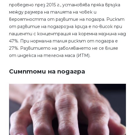
проведено през 2015 г., установява пряка връзка
между размера на талията на човек и
вероятността от развитие на подагра. Рискът
от развитие на подагрозна криза е по-висок при
пациенти с концентрация на коремна мазнина над
47%. При нормална талия рискът от подагра е
27%. Развитието на заболяването не се влияе
от индекса на телесна маса (ИТМ).
Симптоми на подагра