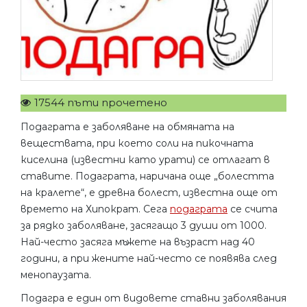
17544 пъти прочетено
Подаграта е заболяване на обмяната на
веществата, при което соли на пикочната
киселина (известни като урати) се отлагат в
ставите. Подаграта, наричана още „болестта
на кралете“, е древна болест, известна още от
времето на Хипократ. Сега
подаграта
се счита
за рядко заболяване, засягащо 3 души от 1000.
Най-често засяга мъжете на възраст над 40
години, а при жените най-често се появява след
менопаузата.
Подагра е един от видовете ставни заболявания