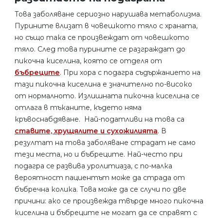
Това заболяване сериозно нарушава метаболизма.
Пурините влизат в човешкото тяло с храната,
но също така се произвеждат от човешкото
тяло. След това пурините се разграждат до
пикочна киселина, която се отделя от
бъбреците
. При хора с подагра съдържанието на
тази пикочна киселина е значително по-високо
от нормалното. Излишната пикочна киселина се
отлага в тъканите, където няма
кръвоснабдяване. Най-податливи на това са
ставите, хрущялите и сухожилията
. В
резултат на това заболяване страдат не само
тези места, но и бъбреците. Най-често при
подагра се развива уролитиаза, с по-малка
вероятност пациентът може да страда от
бъбречна колика. Това може да се случи по две
причини: ако се произвежда твърде много пикочна
киселина и бъбреците не могат да се справят с