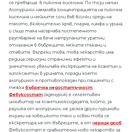
се превърща в пикочна киселина. По този начин
Алопуринол намалява концентрацията на пикочна
киселина и нейните соли във всички среди на
тялото, включително кръв, плазма, лимфа и урина,
и също така насърчава постепенното
разтваряне на вече натрупаните уратни
отлагания в бъбреците, меките тъкани и
ставите. Въпреки това, това лекарство има
редица сериозни странични ефекти и
значително увеличава екскрецията на ксантин и
хипоксантин в урината, поради което
алопуринол е противопоказан при пациенти с
тежка
бъбречна недостатъчност;
Фебуксостат
(аденурик) е селективен
инхибитор на ксантиноксидазата, който, за
разлика от алопуринол, не засяга други пуринови
ензими на човешкото тяло и освен това се
екскретира не от бъбреците, а от
черния дроб
.
Фебуксостат е сравнително ново лекарство за