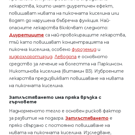
лекарства, които имат диуретичен ефект,
повишават нивата на пикочната киселина или
водят до нарушена бъбречна функция. Най-
опасните лекарства включват следното:
Диуретиците
са най-провокиращите лекарства,
тъй като повишават концентрацията на
пикочна киселина, особено
фуроземид
и
хидрохлоротиазид
.
Леводопа
е основното
средство за лечение на болестта на Паркинсон.
Никотинова киселина (витамин B3). Изброените
лекарства предизвикват повишаване на нивата
на пикочната киселина.
Затлъстяването има пряка връзка с
гърчовете
Наднорменото тегло е основен рисков фактор
за развитие на подагра.
Затлъстяването
е
пряко свързано с постоянно повишаване на
нивата на пикочната киселина. Изследване,