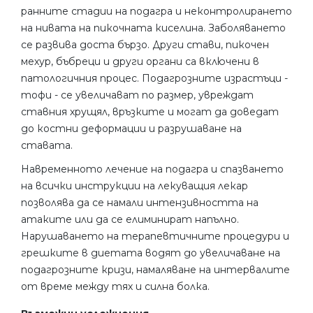
ранните стадии на подагра и неконтролирането
на нивата на пикочната киселина. Заболяването
се развива доста бързо. Други стави, пикочен
мехур, бъбреци и други органи са включени в
патологичния процес. Подагрозните израстъци -
тофи - се увеличават по размер, увреждат
ставния хрущял, връзките и могат да доведат
до костни деформации и разрушаване на
ставата.
Навременното лечение на подагра и спазването
на всички инструкции на лекуващия лекар
позволява да се намали интензивността на
атаките или да се елиминират напълно.
Нарушаването на терапевтичните процедури и
грешките в диетата водят до увеличаване на
подагрозните кризи, намаляване на интервалите
от време между тях и силна болка.