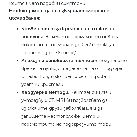
които имат подобни симптоми.
Необходимо е да се извършат следните
изследвания:
Кръвен тест за креатинин и пикочна
киселина
. За мъжете нормалното ниво на
пикочната киселина е до 0,42 mmol/l, за
жените - до 0,36 mmol/l.
Анализ на синовиална течност
, получена по
време на пункция на засегната от подагра
става. В съдържанието се откриват
уратни кристали.
Хардуерни методи
. Рентгенови лъчи,
ултразвук, CT, MRI ви позволяват да
изключите други заболявания и да
запишете местоположението и
параметрите на подагрозните тофи.