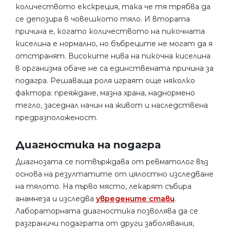
количеството екскреция, така че тя трябва да
се депозира в човешкото тяло. И втората
причина е, когато количеството на пикочната
киселина е нормално, но бъбреците не могат да я
отстранят. Високите нива на пикочна киселина
в организма обаче не са единствената причина за
подагра. Решаваща роля играят още няколко
фактора: преяждане, мазна храна, наднормено
тегло, заседнал начин на живот и наследствена
предразположеност.
Диагностика на подагра
Диагнозата се потвърждава от ревматолог въз
основа на резултатите от цялостно изследване
на тялото. На първо място, лекарят събира
анамнеза и изследва
увредените стави
.
Лабораторната диагностика позволява да се
разграничи подаграта от други заболявания,