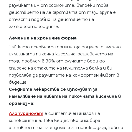
разликата им от хормоните. Въпреки това,
действието на лекарствата от тази група е
отчасти подобно на действието на
глюкокортикоидите.
Лечение на хронична форма
Тъй като основната причина за подагра е именно
излишната пикочна киселина, решаването на
този проблем в 90% от случаите води до
спиране на атаките на мъчителна болка и ви
позволява да разчитате на комфортен живот в
бъдеще.
Следните лекарства се използват за
намаляване на нивата на пикочната киселина в
организма:
Алопуринолът
е синтетичен аналог на
хипоксантина. Това вещество инхибира
активността на ензима ксантиноксидаза, който