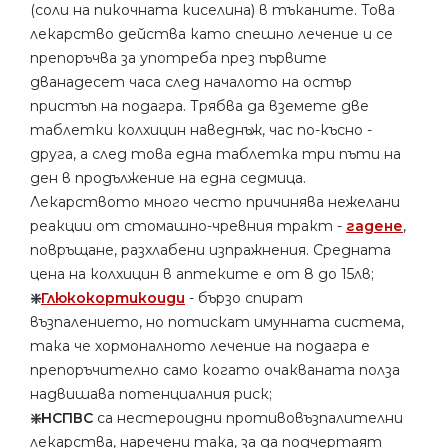
(соли на пикочната киселина) в тъканите. Това
лекарство действа като спешно лечение и се
препоръчва за употреба през първите
дванадесет часа след началото на остър
пристъп на подагра. Трябва да вземете две
таблетки колхицин наведнъж, час по-късно -
друга, а след това една таблетка три пъти на
ден в продължение на една седмица.
Лекарството много често причинява нежелани
реакции от стомашно-чревния тракт -
гадене
,
повръщане, разхлабени изпражнения. Средната
цена на колхицин в аптеките е от 8 до 15лв;
❇️
Глюкокортикоиди
- бързо спират
възпалението, но потискат имунната система,
така че хормоналното лечение на подагра е
препоръчително само когато очакваната полза
надвишава потенциалния риск;
❇️НСПВС
са нестероидни противовъзпалителни
лекарства, наречени така, за да подчертаят