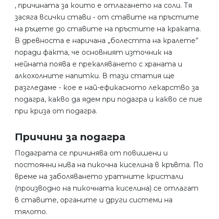
, причината за които е отлагането на соли. Тя
засяга всички стави - от ставите на пръстите
на ръцете до ставите на пръстите на краката.
В древноста е наричана „болестта на кралете”
поради факта, че основният източник на
нейната поява е прекаляването с храната и
алкохолните напитки. В тази статия ще
разгледаме - кое е най-ефикасното лекарство за
подагра, какво да ядем при подагра и какво се пие
при криза от подагра.
Причини за подагра
Подаграта се причинява от повишени и
постоянни нива на пикочна киселина в кръвта. По
време на заболяването уратните кристали
(производно на пикочната киселина) се отлагат
в ставите, органите и други системи на
тялото.