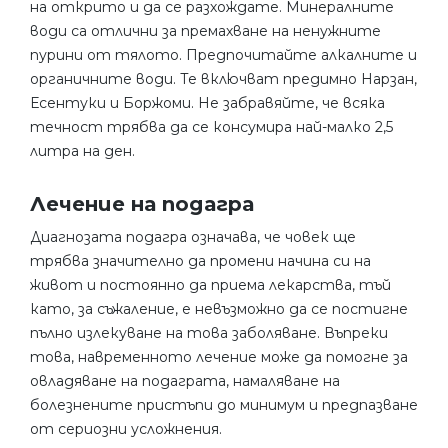
на открито и да се разхождате. Минералните
води са отлични за премахване на ненужните
пурини от тялото. Предпочитайте алкалните и
органичните води. Те включват предимно Нарзан,
Есентуки и Боржоми. Не забравяйте, че всяка
течност трябва да се консумира най-малко 2,5
литра на ден.
Лечение на подагра
Диагнозата подагра означава, че човек ще
трябва значително да промени начина си на
живот и постоянно да приема лекарства, тъй
като, за съжаление, е невъзможно да се постигне
пълно излекуване на това заболяване. Въпреки
това, навременното лечение може да помогне за
овладяване на подаграта, намаляване на
болезнените пристъпи до минимум и предпазване
от сериозни усложнения.