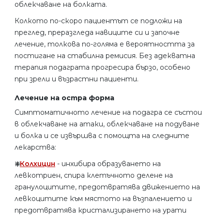
облекчаване на болката.
Колкото по-скоро пациентът се подложи на
преглед, преразгледа навиците си и започне
лечение, толкова по-голяма е вероятността за
постигане на стабилна ремисия. Без адекватна
терапия подаграта прогресира бързо, особено
при зрели и възрастни пациенти.
Лечение на остра форма
Симптоматичното лечение на подагра се състои
в облекчаване на атаки, облекчаване на подуване
и болка и се извършва с помощта на следните
лекарства:
❇️
Колхицин
- инхибира образуването на
левкотриен, спира клетъчното делене на
гранулоцитите, предотвратява движението на
левкоцитите към мястото на възпалението и
предотвратява кристализирането на урати