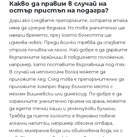
Какво да правим в случай на
остър пристъп на подагра?
Дори ако следвате препоръките, острата атака
няма да изчезне веднага. Но това значително ще
намали времето, през което болестта ще
измъчва човек. Преди всичко трябва да спазвате
строга почивка на легло. Най-добре е да държите
възпалените крайници в повдигнато положение,
например, като поставите възглавница под тях.
В случай на непоносима болка можете да
приложите лед. След това е препоръчително да
приложите компрес върху болното място с
мехлем Вишневски или димексид. По-добре е да
ограничите значително приема на храна, можете
да ядете течни каши и зеленчукови бульони.
Трябва да пиете колкото е възможно повече
алкални напитки, например овесена отвара,
мляко, минерална вода или обикновена вода, но с