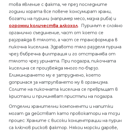
това явление с факта, че през последните
години хората все повече консумират храни,
богати на пурини (например месо, мазна риба) и
огромни количества алкохол
. Пуринът е сложно
органично съединение, част от което се
разгражда в тялото, а част се трансформира в
пикочна киселина. Здравото тяло разделя пурина
чрез бъбречна филтрация и го отстранява от
тялото чрез урината. При подагра, пикочната
киселина се произвежда много по-бързо.
Елиминирането му е затруднено, което
допринася за натрупването му в организма.
Солите на пикочната киселина се превръщат в
кристали и причиняват пристъпи на подагра.
Отделни хранителни компоненти и напитки
могат да действат като провокатори на този
процес: Храните с високи концентрации на пурин
са ключов рисков фактор. Някои морски дарове,