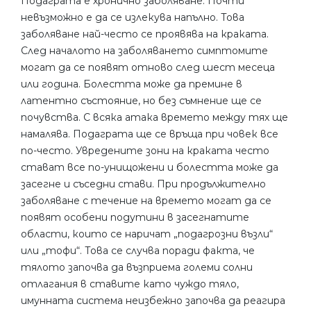
Подаграта е хронично заболяване. Почти
невъзможно е да се излекува напълно. Това
заболяване най-често се проявява на краката.
След началото на заболяването симптомите
могат да се появят отново след шест месеца
или година. Болестта може да премине в
латентно състояние, но без съмнение ще се
почувства. С всяка атака времето между тях ще
намалява. Подаграта ще се връща при човек все
по-често. Увредените зони на краката често
стават все по-унищожени и болестта може да
засегне и съседни стави. При продължително
заболяване с течение на времето могат да се
появят особени подутини в засегнатите
области, които се наричат ​​„подагрозни възли“
или „тофи“. Това се случва поради факта, че
тялото започва да възприема големи солни
отлагания в ставите като чуждо тяло,
имунната система неизбежно започва да реагира