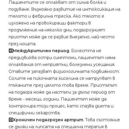
Пациентите се оплакват от силна болка и
подуване. Възможно развитие на интоксикация на
тялото и фебрилна треска. Ако тялото е
изложено на провокиращи фактори в
продължение на няколко дни, подагрозният
пристъп може да се развие внезапно, най-често
през нощта.
3️⃣Междукритичен период
. Болестта не
предизвиква остри симптоми, пациентът няма
оплаквания от неприятни, болезнени усещания.
Ставите запазват физиологичната подвижност.
Солите на пикочната киселина се натрупват в
тъканите през цялото това време. Пристъпът
на подагра може да настъпи за дълъг период от
време - месеци, години. Пациентът може да
контролира този процес, като спазва диета и
специфични лекарства.
4️⃣Хроничен подагрозен артрит
. Това състояние
се дължи на липсата на специална терапия в