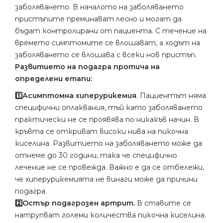
заболяването. В началото на заболяването
пристъпите преминават лесно и могат да
бъдат контролирани от пациента. С течение на
времето симптомите се влошават, а ходът на
заболяването се влошава с всеки нов пристъп.
Развитието на подагра протича на
определени етапи:
1️⃣Асимптомна хиперурикемия
. Пациентът няма
специфични оплаквания, тъй като заболяването
практически не се проявява по никакъв начин. В
кръвта се откриват високи нива на пикочна
киселина. Развитието на заболяването може да
отнеме до 30 години, така че специфично
лечение не се провежда. Важно е да се отбележи,
че хиперурикемията не винаги може да причини
подагра.
2️⃣Остър подагрозен артрит.
В ставите се
натрупват големи количества пикочна киселина.