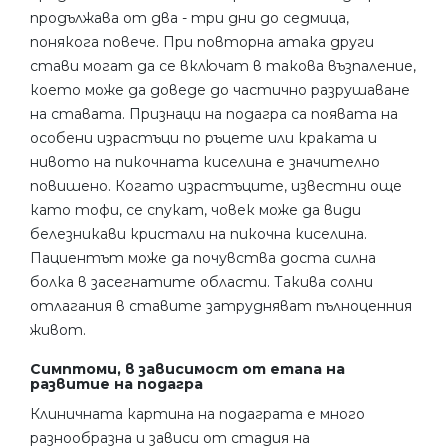
продължава от два - три дни до седмица,
понякога повече. При повторна атака други
стави могат да се включат в такова възпаление,
което може да доведе до частично разрушаване
на ставата. Признаци на подагра са появата на
особени израстъци по ръцете или краката и
нивото на пикочната киселина е значително
повишено. Когато израстъците, известни още
като тофи, се спукат, човек може да види
белезникави кристали на пикочна киселина.
Пациентът може да почувства доста силна
болка в засегнатите области. Такива солни
отлагания в ставите затрудняват пълноценния
живот.
Симптоми, в зависимост от етапа на
развитие на подагра
Клиничната картина на подаграта е много
разнообразна и зависи от стадия на