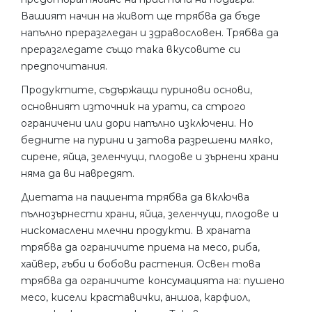
Вашият начин на живот ще трябва да бъде
напълно преразгледан и здравословен. Трябва да
преразгледате също така вкусовите си
предпочитания.
Продуктите, съдържащи пуринови основи,
основният източник на урати, са строго
ограничени или дори напълно изключени. Но
бедните на пурини и затова разрешени мляко,
сирене, яйца, зеленчуци, плодове и зърнени храни
няма да ви навредят.
Диетата на пациента трябва да включва
пълнозърнести храни, яйца, зеленчуци, плодове и
нискомаслени млечни продукти. В храната
трябва да ограничите приема на месо, риба,
хайвер, гъби и бобови растения. Освен това
трябва да ограничите консумацията на: пушено
месо, кисели краставички, аншоа, карфиол,