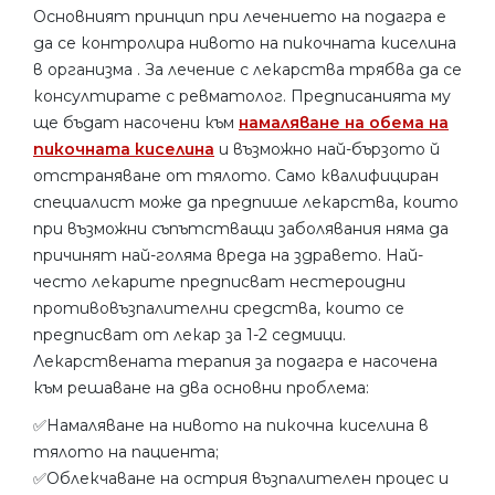
Основният принцип при лечението на подагра е
да се контролира нивото на пикочната киселина
в организма . За лечение с лекарства трябва да се
консултирате с ревматолог. Предписанията му
ще бъдат насочени към
намаляване на обема на
пикочната киселина
и възможно най-бързото й
отстраняване от тялото. Само квалифициран
специалист може да предпише лекарства, които
при възможни съпътстващи заболявания няма да
причинят най-голяма вреда на здравето. Най-
често лекарите предписват нестероидни
противовъзпалителни средства, които се
предписват от лекар за 1-2 седмици.
Лекарствената терапия за подагра е насочена
към решаване на два основни проблема:
✅Намаляване на нивото на пикочна киселина в
тялото на пациента;
✅Облекчаване на острия възпалителен процес и