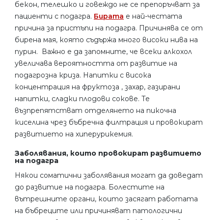
бекон, телешко и говеждо не се препоръчват за
пациенти с подагра.
Бирата
е най-честата
причина за пристъпи на подагра. Причинява се от
бирена мая, която съдържа много високи нива на
пурин. Важно е да запомните, че всеки алкохол
увеличава вероятността от развитие на
подагрозна криза. Напитки с висока
концентрация на фруктоза , захар, газирани
напитки, сладки плодови сокове. Те
възпрепятстват отделянето на пикочна
киселина чрез бъбречна филтрация и провокират
развитието на хиперурикемия.
Заболявания, които провокират развитието
на подагра
Някои соматични заболявания могат да доведат
до развитие на подагра. Болестите на
вътрешните органи, които засягат работата
на бъбреците или причиняват патологични