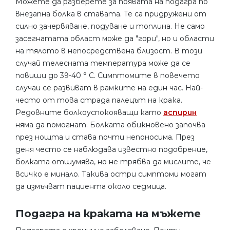
Можете да разберете за появата на подагра по
внезапна болка в ставата. Те са придружени от
силно зачервяване, подуване и топлина. Не само
засегнатата област може да "гори", но и области
на тялото в непосредствена близост. В този
случай телесната температура може да се
повиши до 39-40 ° C. Симптомите в повечето
случаи се развиват в рамките на един час. Най-
често от това страда палецът на крака.
Редовните болкоуспокояващи като
аспирин
няма да помогнат. Болката обикновено започва
през нощта и става почти непоносима. През
деня често се наблюдава известно подобрение,
болката отшумява, но не трябва да мислите, че
всичко е минало. Такива остри симптоми могат
да измъчват пациента около седмица.
Подагра на краката на мъжете