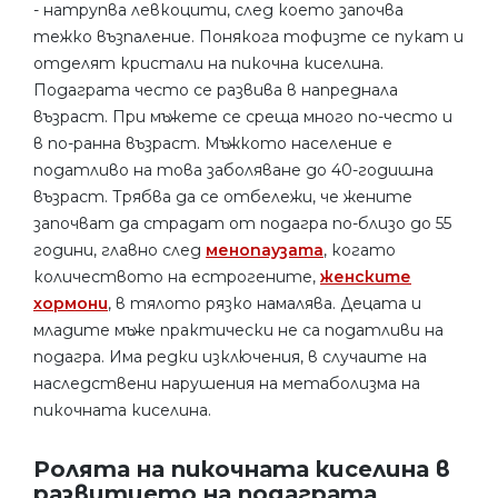
- натрупва левкоцити, след което започва
тежко възпаление. Понякога тофизте се пукат и
отделят кристали на пикочна киселина.
Подаграта често се развива в напреднала
възраст. При мъжете се среща много по-често и
в по-ранна възраст. Мъжкото население е
податливо на това заболяване до 40-годишна
възраст. Трябва да се отбележи, че жените
започват да страдат от подагра по-близо до 55
години, главно след
менопаузата
, когато
количеството на естрогените,
женските
хормони
, в тялото рязко намалява. Децата и
младите мъже практически не са податливи на
подагра. Има редки изключения, в случаите на
наследствени нарушения на метаболизма на
пикочната киселина.
Ролята на пикочната киселина в
развитието на подаграта