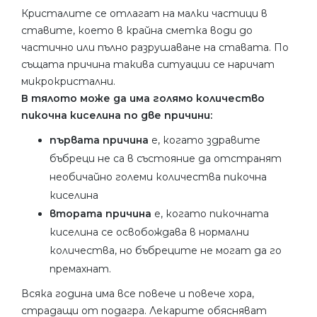
Кристалите се отлагат на малки частици в
ставите, което в крайна сметка води до
частично или пълно разрушаване на ставата. По
същата причина такива ситуации се наричат ​​
микрокристални.
В тялото може да има голямо количество
пикочна киселина по две причини:
първата причина
е, когато здравите
бъбреци не са в състояние да отстранят
необичайно големи количества пикочна
киселина
втората причина
е, когато пикочната
киселина се освобождава в нормални
количества, но бъбреците не могат да го
премахнат.
Всяка година има все повече и повече хора,
страдащи от подагра. Лекарите обясняват