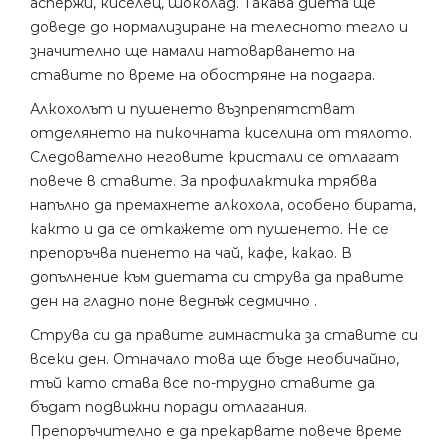
аспержи, киселец, шоколад. Такава диета ще
доведе до нормализиране на телесното тегло и
значително ще намали натоварването на
ставите по време на обостряне на подагра.
Алкохолът и пушенето възпрепятстват
отделянето на пикочната киселина от тялото.
Следователно неговите кристали се отлагат
повече в ставите. За профилактика трябва
напълно да премахнете алкохола, особено бирата,
както и да се откажете от пушенето. Не се
препоръчва пиенето на чай, кафе, какао. В
допълнение към диетата си струва да правите
ден на гладно поне веднъж седмично .
Струва си да правите гимнастика за ставите си
всеки ден. Отначало това ще бъде необичайно,
тъй като става все по-трудно ставите да
бъдат подвижни поради отлагания.
Препоръчително е да прекарвате повече време