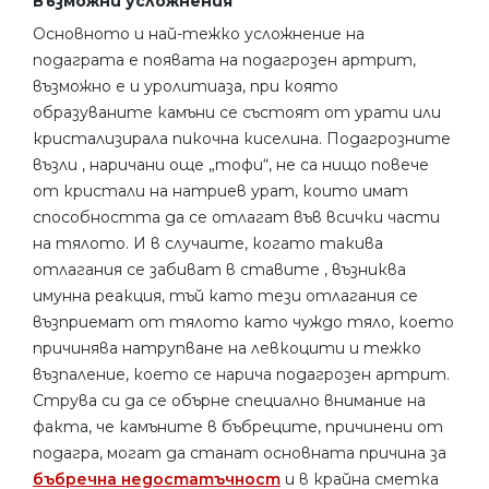
Възможни усложнения
Основното и най-тежко усложнение на
подаграта е появата на подагрозен артрит,
възможно е и уролитиаза, при която
образуваните камъни се състоят от урати или
кристализирала пикочна киселина. Подагрозните
възли , наричани още „тофи“, не са нищо повече
от кристали на натриев урат, които имат
способността да се отлагат във всички части
на тялото. И в случаите, когато такива
отлагания се забиват в ставите , възниква
имунна реакция, тъй като тези отлагания се
възприемат от тялото като чуждо тяло, което
причинява натрупване на левкоцити и тежко
възпаление, което се нарича подагрозен артрит.
Струва си да се обърне специално внимание на
факта, че камъните в бъбреците, причинени от
подагра, могат да станат основната причина за
бъбречна недостатъчност
и в крайна сметка