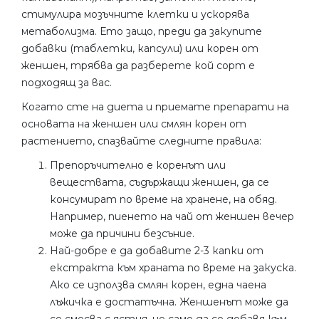
стимулира мозъчните клетки и ускорява
метаболизма. Ето защо, преди да закупите
добавки (таблетки, капсули) или корен от
женшен, трябва да разберете кой сорт е
подходящ за вас.
Когато сте на диета и приемате препарати на
основата на женшен или смлян корен от
растението, спазвайте следните правила:
Препоръчително е коренът или
веществата, съдържащи женшен, да се
консумират по време на хранене, на обяд.
Например, пиенето на чай от женшен вечер
може да причини безсъние.
Най-добре е да добавите 2-3 капки от
екстракта към храната по време на закуска.
Ако се използва смлян корен, една чаена
лъжичка е достатъчна. Женшенът може да