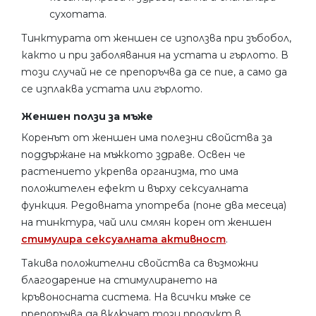
сухотата.
Тинктурата от женшен се използва при зъбобол,
както и при заболявания на устата и гърлото. В
този случай не се препоръчва да се пие, а само да
се изплаква устата или гърлото.
Женшен ползи за мъже
Коренът от женшен има полезни свойства за
поддържане на мъжкото здраве. Освен че
растението укрепва организма, то има
положителен ефект и върху сексуалната
функция. Редовната употреба (поне два месеца)
на тинктура, чай или смлян корен от женшен
стимулира сексуалната активност
.
Такива положителни свойства са възможни
благодарение на стимулирането на
кръвоносната система. На всички мъже се
препоръчва да включат този продукт в