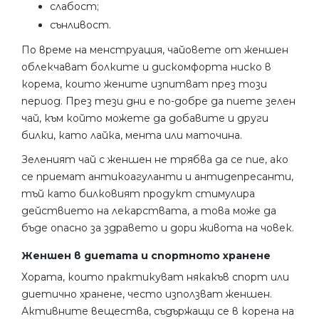
слабост;
сънливост.
По време на менструация, чайовете от женшен
облекчават болките и дискомфорта ниско в
корема, които жените изпитват през този
период. През тези дни е по-добре да пиете зелен
чай, към който можете да добавите и други
билки, като лайка, мента или маточина.
Зеленият чай с женшен не трябва да се пие, ако
се приемат антикоагуланти и антидепресанти,
тъй като билковият продукт стимулира
действието на лекарствата, а това може да
бъде опасно за здравето и дори живота на човек.
Женшен в диетата и спортното хранене
Хората, които практикуват някакъв спорт или
диетично хранене, често използват женшен.
Активните вещества, съдържащи се в корена на