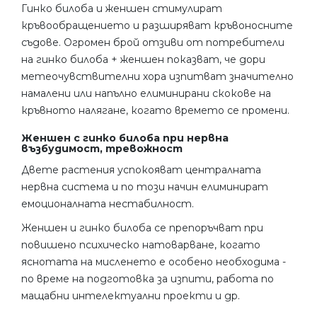
Гинко билоба и женшен стимулират
кръвообращението и разширяват кръвоносните
съдове. Огромен брой отзиви от потребители
на гинко билоба + женшен показват, че дори
метеочувствителни хора изпитват значително
намалени или напълно елиминирани скокове на
кръвното налягане, когато времето се промени.
Женшен с гинко билоба при нервна
възбудимост, тревожност
Двете растения успокояват централната
нервна система и по този начин елиминират
емоционалната нестабилност.
Женшен и гинко билоба се препоръчват при
повишено психическо натоварване, когато
яснотата на мисленето е особено необходима -
по време на подготовка за изпити, работа по
мащабни интелектуални проекти и др.