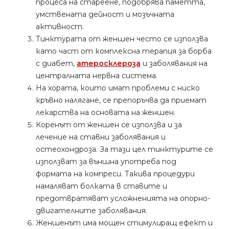
процеса на стареене, подобрява паметта,
умствената дейност и мозъчната
активност.
Тинктурата от женшен често се използва
като част от комплексна терапия за борба
с диабет,
атеросклероза
и заболявания на
централната нервна система.
На хората, които имат проблеми с ниско
кръвно налягане, се препоръчва да приемат
лекарства на основата на женшен.
Коренът от женшен се използва и за
лечение на ставни заболявания и
остеохондроза. За тази цел тинктурите се
използват за външна употреба под
формата на компреси. Такива процедури
намаляват болката в ставите и
предотвратяват усложненията на опорно-
двигателните заболявания.
Женшенът има мощен стимулиращ ефект и