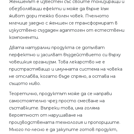
Женшенът е известен със своите тонизиращи и
обезболяващи ефекти и може да върне към
живот дори тежко болен човек. Пчелното
млечице заедно с женшен се трансформират в
изкуствено създаден адаптоген от естествени
компоненти.
Двата натурални продукта се допълват
перфектно и засилват въздействието си върху
човешкия организъм. Това лекарство не е
пристрастяващо и имунната система на човека
не отслабва, когато бъде спряно, а остава на
същото ниво.
Теоретично, продуктът може да се направи
самостоятелно чрез просто смесване на
съставките. Въпреки това, има голяма
вероятност от нарушаване на
производствената технология и пропорциите.
Много по-лесно е да закупите готов продукт,