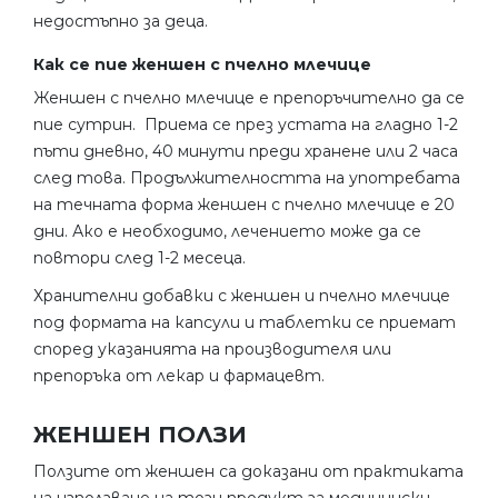
недостъпно за деца.
Как се пие женшен с пчелно млечице
Женшен с пчелно млечице е препоръчително да се
пие сутрин. Приема се през устата на гладно 1-2
пъти дневно, 40 минути преди хранене или 2 часа
след това. Продължителността на употребата
на течната форма женшен с пчелно млечице е 20
дни. Ако е необходимо, лечението може да се
повтори след 1-2 месеца.
Хранителни добавки с женшен и пчелно млечице
под формата на капсули и таблетки се приемат
според указанията на производителя или
препоръка от лекар и фармацевт.
ЖЕНШЕН ПОЛЗИ
Ползите от женшен са доказани от практиката