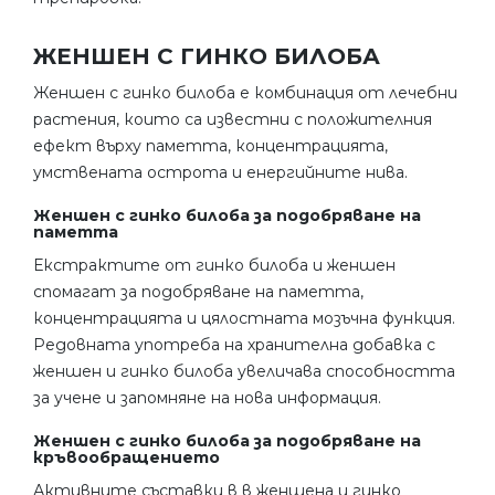
ЖЕНШЕН С ГИНКО БИЛОБА
Женшен с гинко билоба е комбинация от лечебни
растения, които са известни с положителния
ефект върху паметта, концентрацията,
умствената острота и енергийните нива.
Женшен с гинко билоба за подобряване на
паметта
Екстрактите от гинко билоба и женшен
спомагат за подобряване на паметта,
концентрацията и цялостната мозъчна функция.
Редовната употреба на хранителна добавка с
женшен и гинко билоба увеличава способността
за учене и запомняне на нова информация.
Женшен с гинко билоба за подобряване на
кръвообращението
Активните съставки в в женшена и гинко