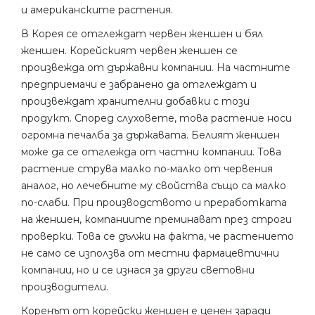
и американските растения.
В Корея се отглеждат червен женшен и бял
женшен. Корейският червен женшен се
произвежда от държавни компании. На частните
предприемачи е забранено да отглеждат и
произвеждат хранителни добавки с този
продукт. Според слуховете, това растение носи
огромна печалба за държавата. Белият женшен
може да се отглежда от частни компании. Това
растение струва малко по-малко от червения
аналог, но лечебните му свойства също са малко
по-слаби. При производството и преработката
на женшен, компаниите преминават през строги
проверки. Това се дължи на факта, че растението
не само се използва от местни фармацевтични
компании, но и се изнася за други световни
производители.
Коренът от корейски женшен е ценен заради