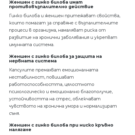
Женшен с гинко билоба имат
противовъзпалително действие
Гинко билоба и женшен притежават свойства,
които помагат за справяне с възпалителните
процеси в организма, намаляват риска от
развитие на хронични заболявания и укрепват
имунната система.
Женшен с гинко билоба за защита на
нервната система
Капсулите премахват емоционалната
нестабилност, повишават
работоспособността, цялостното
психологическо и емоционално благополучие,
устойчивостта на стрес, облекчават
чувството на хронична умора и нормализират
съня.
Женшен с гинко билоба при ниско кръвно
налягане