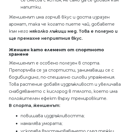
се смесва с ястия, не само да се добавя към
напитки.
Женшенът има горчив вкус и доста изразен
аромат, така че когато пиете чай, добавете
към него
няколко лъжици мед. Това е полезно и
ще премахне неприятния вкус.
Женшен като елемент от спортното
хранене
Женшенът е особено полезен в спорта.
Препоръчва се за спортисти, занимаващи се с
бодибилдинг, по-специално силови упражнения.
Това растение добавя издръжливост и увеличава
снабдяването с кислород в тялото, което има
положителен ефект върху тренировките.
В спорта, женшенът:
повишава издръжливостта;
намалява умората;
ускорява възстановяването след тежки