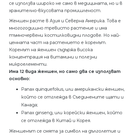
се използва широко не само в медицината, но и в
хранително-вкусовата промишленост.
Женшен расте в Азия и Северна Америка. Това е
многогодишно тревисто растение и има
тъмночервени костилковидни плодове. Но най-
ценната част на растението е коренът.
Коренът на женшен съдържа висока
концентрация на витамини и полезни
микроелементи.
Има 12 вида женшен, но само два се използват
основно:
Panax quinquefolius, или американски женшен,
който се отглежда в Съединените щати и
Канада;
Panax ginseng, или корейски женшен, който
се отглежда в Китай и Корея.
Женшенът се смята за символ на дълголетие и