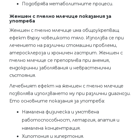
Подобрява метаболитните процеси.
Женшен с пчелно млечице показания за
употреба
Женшен с пчелно млечице има общоукрепващ
ефект върху човешкото тяло. Използва се при
лечението на различни стомашни проблеми,
атеросклероза и хроничен гастрит. Женшен с
пчелно млечице се препоръчва при анемия,
ендокринни заболявания и неврастенични
състояния.
Лечебният ефект на женшен с пчелно млечице
позволява използването му при различни диагнози.
Ето основните показания за употреба:
Намалена физическа и умствена
работоспособност, летаргия, апатия и
намалена концентрация.
Хипотония и хипертония.