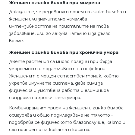
Женшен с гинко билоба при мигрена
Доказано е, че редовният прием на гинко билоба и
женшен или значително намалява
интензивността на пристъпите на това
заболяване, или го лекува напълно и за дълго
време.
Женшен с гинко билоба при хронична умора
Двете растения са много полезни при бърза
уморяемост и податливост на инфекции.
Женшенът е мощен естествен тоник, който
укрепва имунната система, дава сили за
физическа и умствена работа и елиминира
синдрома на хроничната умора.
Комбинираният прием на женшен и гинко билоба
осигурява и общо подмладяване на тялото -
подобрява се физическото благополучие, както и
състоянието на кожата и косата.