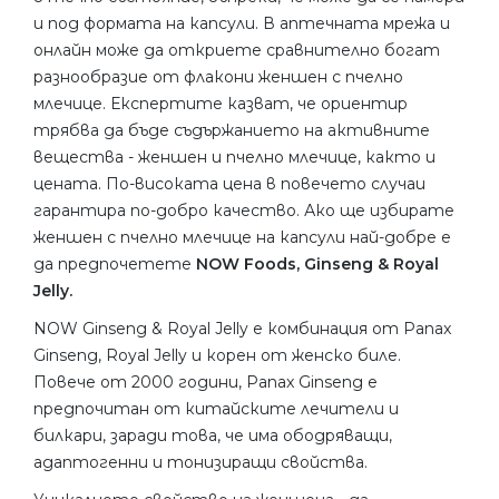
и под формата на капсули. В аптечната мрежа и
онлайн може да откриете сравнително богат
разнообразие от флакони женшен с пчелно
млечице. Експертите казват, че ориентир
трябва да бъде съдържанието на активните
вещества - женшен и пчелно млечице, както и
цената. По-високата цена в повечето случаи
гарантира по-добро качество. Ако ще избирате
женшен с пчелно млечице на капсули най-добре е
да предпочетете
NOW Foods, Ginseng & Royal
Jelly.
NOW Ginseng & Royal Jelly е комбинация от Panax
Ginseng, Royal Jelly и корен от женско биле.
Повече от 2000 години, Panax Ginseng е
предпочитан от китайските лечители и
билкари, заради това, че има ободряващи,
адаптогенни и тонизиращи свойства.