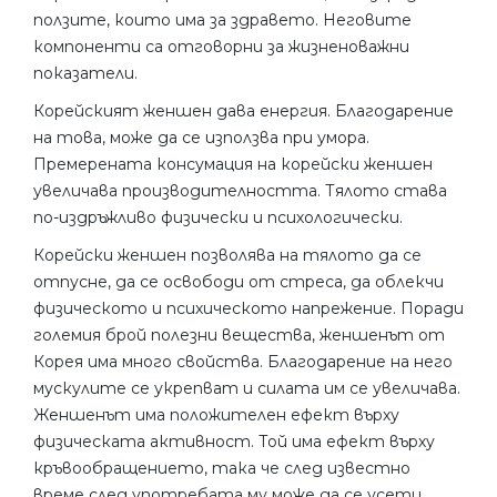
ползите, които има за здравето. Неговите
компоненти са отговорни за жизненоважни
показатели.
Корейският женшен дава енергия. Благодарение
на това, може да се използва при умора.
Премерената консумация на корейски женшен
увеличава производителността. Тялото става
по-издръжливо физически и психологически.
Корейски женшен позволява на тялото да се
отпусне, да се освободи от стреса, да облекчи
физическото и психическото напрежение. Поради
големия брой полезни вещества, женшенът от
Корея има много свойства. Благодарение на него
мускулите се укрепват и силата им се увеличава.
Женшенът има положителен ефект върху
физическата активност. Той има ефект върху
кръвообращението, така че след известно
време след употребата му може да се усети