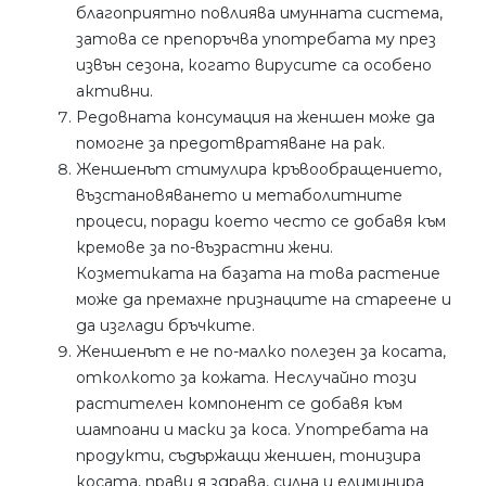
благоприятно повлиява имунната система,
затова се препоръчва употребата му през
извън сезона, когато вирусите са особено
активни.
Редовната консумация на женшен може да
помогне за предотвратяване на рак.
Женшенът стимулира кръвообращението,
възстановяването и метаболитните
процеси, поради което често се добавя към
кремове за по-възрастни жени.
Козметиката на базата на това растение
може да премахне признаците на стареене и
да изглади бръчките.
Женшенът е не по-малко полезен за косата,
отколкото за кожата. Неслучайно този
растителен компонент се добавя към
шампоани и маски за коса. Употребата на
продукти, съдържащи женшен, тонизира
косата, прави я здрава, силна и елиминира