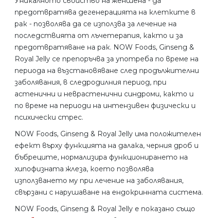
Уникалното свойство на женшена - да
предотвратява дегенерацията на клетките в
рак - позволява да се използва за лечение на
последствията от лъчетерапия, както и за
предотвратяване на рак. NOW Foods, Ginseng &
Royal Jelly се препоръчва за употреба по време на
периода на възстановяване след продължителни
заболявания, в следродилния период, при
астенични и неврастенични синдроми, както и
по време на периоди на интензивен физически и
психически стрес.
NOW Foods, Ginseng & Royal Jelly има положителен
ефект върху функцията на далака, черния дроб и
бъбреците, нормализира функционирането на
хипофизната жлеза, което позволява
използването му при лечение на заболявания,
свързани с нарушаване на ендокринната система.
NOW Foods, Ginseng & Royal Jelly е показано също