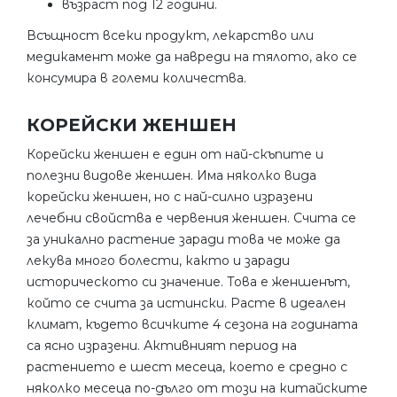
възраст под 12 години.
Всъщност всеки продукт, лекарство или
медикамент може да навреди на тялото, ако се
консумира в големи количества.
КОРЕЙСКИ ЖЕНШЕН
Корейски женшен е един от най-скъпите и
полезни видове женшен. Има няколко вида
корейски женшен, но с най-силно изразени
лечебни свойства е червения женшен. Счита се
за уникално растение заради това че може да
лекува много болести, както и заради
историческото си значение. Това е женшенът,
който се счита за истински. Расте в идеален
климат, където всичките 4 сезона на годината
са ясно изразени. Активният период на
растението е шест месеца, което е средно с
няколко месеца по-дълго от този на китайските