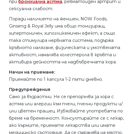
при
бронхиална астма
, ревматоиден артрит и
сексуална слабост.
Поради наличието на женшен, NOW Foods,
Ginseng & Royal Jelly има общо тонизиращ,
хипертоничен, хипогликемичен ефект, а също
така стимулира нервната система, подържа
кръвното налягане, физическата и умствената
активност, намалява холестерола в кръвта и
активира дейността на надбъбречната кора.
Начин на приемане:
Приемайте по 1 капсула 1-2 пъти дневно.
Предупреждения
Само за възрастни. Не се препоръчва за хора с
астма или алергии към пчели, пчелни продукти и/
или цветен прашец. Избягвайте употребата по
време на бременност. Консултирайте се с лекар,
ако кърмите, приемате лекарства или имате
медицинско състояние. Да се ​​съхранява на място,