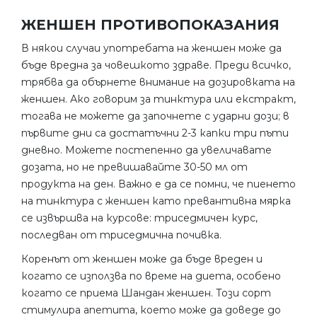
ЖЕНШЕН ПРОТИВОПОКАЗАНИЯ
В някои случаи употребата на женшен може да
бъде вредна за човешкото здраве. Преди всичко,
трябва да обърнете внимание на дозировката на
женшен. Ако говорим за тинктура или екстракт,
тогава не можете да започнете с ударни дози; в
първите дни са достатъчни 2-3 капки три пъти
дневно. Можете постепенно да увеличавате
дозата, но не превишавайте 30-50 мл от
продукта на ден. Важно е да се помни, че пиенето
на тинктура с женшен като превантивна мярка
се извършва на курсове: триседмичен курс,
последван от триседмична почивка.
Коренът от женшен може да бъде вреден и
когато се използва по време на диета, особено
когато се приема Шандан женшен. Този сорт
стимулира апетита, което може да доведе до