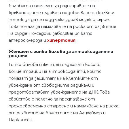
билобата спомагат за разширяване на
кръвоносните съдове и подобряване на кръвния
поток, за да се поддържа здрав мозък и сърце.
Това помага за намаляване на риска от развитие
на сърдечно-съдови заболявания като
атеросклероза и
хипертония
.
Женшен с гинко билоба за антиоксидантна
защита
Гинко билоба и женшен съдържат високи
концентрации на антиоксиданти, които
помагат за защитата на клетките от
увреждане от свободните радикали и
предотвратяват увреждането на ДНК. Това
свойство е полезно за предпазване от
преждевременно стареене и намаляване на риска
от развитие на болестите на Алцхаймер и
Паркинсон.