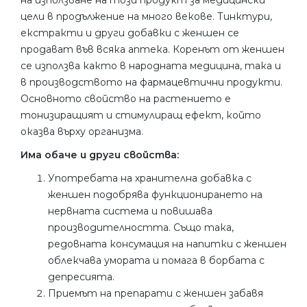
на използване на този продукт за медицински
цели в продължение на много векове. Тинктури,
екстракти и други добавки с женшен се
продават във всяка аптека. Коренът от женшен
се използва както в народната медицина, така и
в производството на фармацевтични продукти.
Основното свойство на растението е
тонизиращият и стимулиращ ефект, който
оказва върху организма.
Има обаче и други свойства:
Употребата на хранителна добавка с
женшен подобрява функционирането на
нервната система и повишава
производителността. Също така,
редовната консумация на напитки с женшен
облекчава умората и помага в борбата с
депресията.
Приемът на препарати с женшен забавя