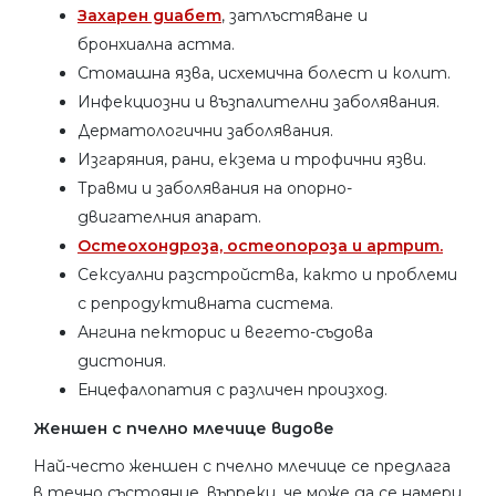
Захарен диабет
, затлъстяване и
бронхиална астма.
Стомашна язва, исхемична болест и колит.
Инфекциозни и възпалителни заболявания.
Дерматологични заболявания.
Изгаряния, рани, екзема и трофични язви.
Травми и заболявания на опорно-
двигателния апарат.
Остеохондроза, остеопороза и артрит.
Сексуални разстройства, както и проблеми
с репродуктивната система.
Ангина пекторис и вегето-съдова
дистония.
Енцефалопатия с различен произход.
Женшен с пчелно млечице видове
Най-често женшен с пчелно млечице се предлага
в течно състояние, въпреки, че може да се намери