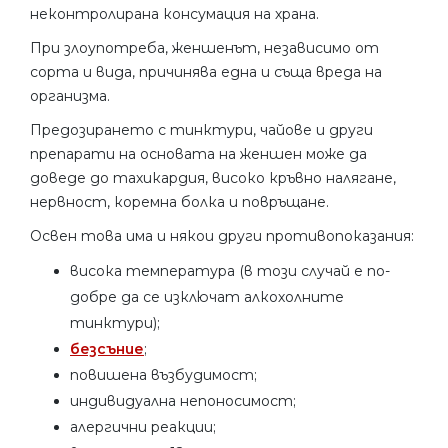
неконтролирана консумация на храна.
При злоупотреба, женшенът, независимо от
сорта и вида, причинява една и съща вреда на
организма.
Предозирането с тинктури, чайове и други
препарати на основата на женшен може да
доведе до тахикардия, високо кръвно налягане,
нервност, коремна болка и повръщане.
Освен това има и някои други противопоказания:
висока температура (в този случай е по-
добре да се изключат алкохолните
тинктури);
безсъние
;
повишена възбудимост;
индивидуална непоносимост;
алергични реакции;