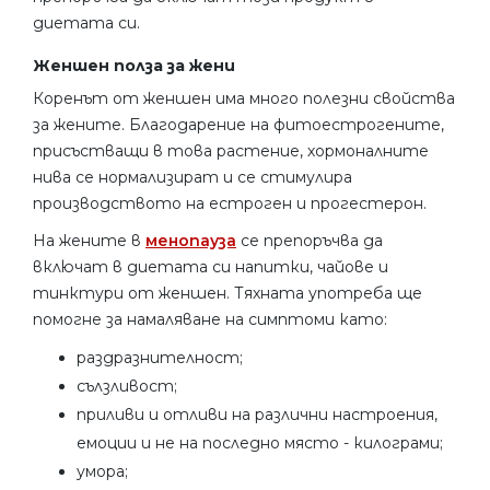
диетата си.
Женшен полза за жени
Коренът от женшен има много полезни свойства
за жените. Благодарение на фитоестрогените,
присъстващи в това растение, хормоналните
нива се нормализират и се стимулира
производството на естроген и прогестерон.
На жените в
менопауза
се препоръчва да
включат в диетата си напитки, чайове и
тинктури от женшен. Тяхната употреба ще
помогне за намаляване на симптоми като:
раздразнителност;
сълзливост;
приливи и отливи на различни настроения,
емоции и не на последно място - килограми;
умора;