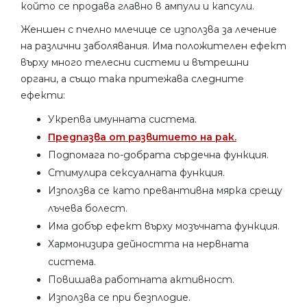
който се продава главно в ампули и капсули.
Женшен с пчелно млечице се използва за лечение
на различни заболявания. Има положителен ефект
върху много телесни системи и вътрешни
органи, а също така притежава следните
ефекти:
Укрепва имунната система.
Предпазва от развитието на рак.
Подпомага по-добрата сърдечна функция.
Стимулира сексуалната функция.
Използва се като превантивна мярка срещу
лъчева болест.
Има добър ефект върху мозъчната функция.
Хармонизира дейността на нервната
система.
Повишава работната активност.
Използва се при безплодие.