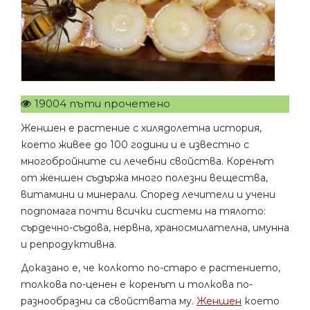
19004 пъти прочетено
Женшен е растение с хилядолетна история,
което живее до 100 години и е известно с
многобройните си лечебни свойства. Коренът
от женшен съдържа много полезни вещества,
витамини и минерали. Според лечители и учени
подпомага почти всички системи на тялото:
сърдечно-съдова, нервна, храносмилателна, имунна
и репродуктивна.
Доказано е, че колкото по-старо е растението,
толкова по-ценен е коренът и толкова по-
разнообразни са свойствата му.
Женшен
което