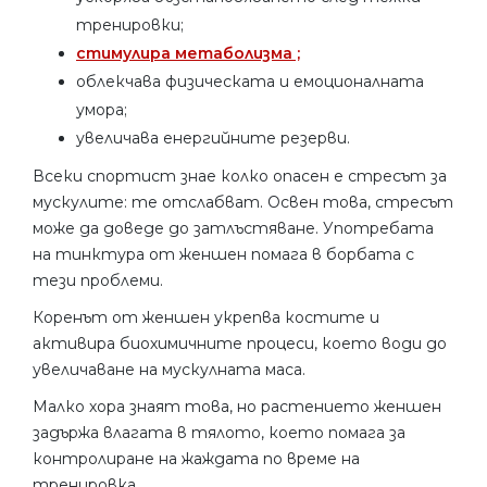
тренировки;
стимулира метаболизма ;
облекчава физическата и емоционалната
умора;
увеличава енергийните резерви.
Всеки спортист знае колко опасен е стресът за
мускулите: те отслабват. Освен това, стресът
може да доведе до затлъстяване. Употребата
на тинктура от женшен помага в борбата с
тези проблеми.
Коренът от женшен укрепва костите и
активира биохимичните процеси, което води до
увеличаване на мускулната маса.
Малко хора знаят това, но растението женшен
задържа влагата в тялото, което помага за
контролиране на жаждата по време на
тренировка.