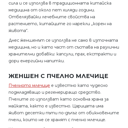
сила и се използва в традиционната китайска
медицина от около пет хиляди години.
Отбелязвайки лечебните свойства на
растението, китайците го нарекли „корен на
живота“.
Днес женшенът се използва не само в източната
медицина, но и като част от състава на различни
хранителни добавки: капсули, прах, екстракти и
дори енергийни напитки.
ЖЕНШЕН С ПЧЕЛНО МЛЕЧИЦЕ
Пчелното млечице
е известно като чудесно
подмладяващо и регенериращо средство.
Пчелите го използват като основна храна за
майката, както е известно. Царицата има
живот десетки пъти по-дълъг от обикновените
пчели, които не се хранят с пчелно млечице.