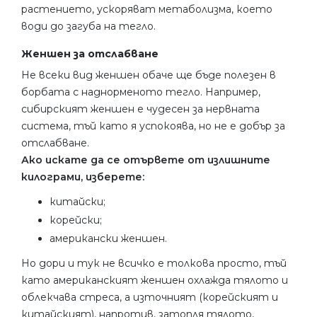
растението, ускоряват метаболизма, което
води до загуба на тегло.
Женшен за отслабване
Не всеки вид женшен обаче ще бъде полезен в
борбата с наднорменото тегло. Например,
сибирският женшен е чудесен за нервната
система, тъй като я успокоява, но не е добър за
отслабване.
Ако искате да се отървете от излишните
килограми, изберете:
китайски;
корейски;
американски женшен.
Но дори и тук не всичко е толкова просто, тъй
като американският женшен охлажда тялото и
облекчава стреса, а източният (корейският и
китайският), напротив, затопля тялото,