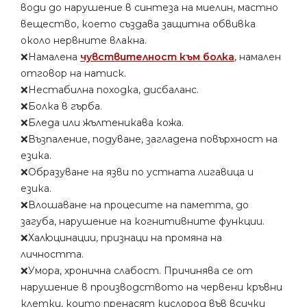
води до нарушение в синтеза на миелин, мастно
вещество, което създава защитна обвивка
около нервните влакна.
❌Намалена
чувствителност към болка
, намален
отговор на натиск.
❌Нестабилна походка, дисбаланс.
❌Болка в гърба.
❌Бледа или жълтеникава кожа.
❌Възпаление, подуване, загладена повърхност на
езика.
❌Образуване на язви по устната лигавица и
езика.
❌Влошаване на процесите на паметта, до
загуба, нарушение на когнитивните функции.
❌Халюцинации, признаци на промяна на
личността.
❌Умора, хронична слабост. Причинява се от
нарушение в производството на червени кръвни
клетки, които пренасят кислород във всички