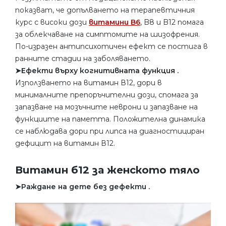
показват, че допълването на терапевтичния
курс с високи дози
витамини B6
, B8 и B12 помага
за облекчаване на симптомите на шизофрения.
По-изразен антипсихотичен ефект се постига в
ранните стадии на заболяването.
➤Ефекти върху когнитивната функция .
Използването на витамин В12, дори в
минималните препоръчителни дози, спомага за
запазване на мозъчните неврони и запазване на
функциите на паметта. Положителна динамика
се наблюдава дори при липса на диагностициран
дефицит на витамин В12.
Витамин б12 за женското тяло
➤Раждане на дете без дефекти .