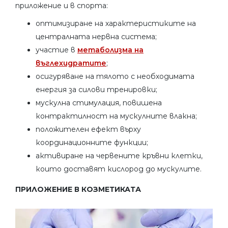
приложение и в спорта:
оптимизиране на характеристиките на
централната нервна система;
участие в
метаболизма на
въглехидратите
;
осигуряване на тялото с необходимата
енергия за силови тренировки;
мускулна стимулация, повишена
контрактилност на мускулните влакна;
положителен ефект върху
координационните функции;
активиране на червените кръвни клетки,
които доставят кислород до мускулите.
ПРИЛОЖЕНИЕ В КОЗМЕТИКАТА