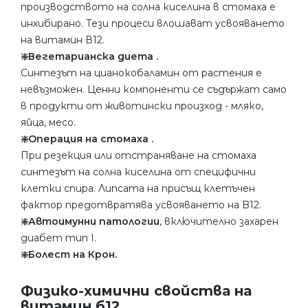
производството на солна киселина в стомаха е
инхибирано. Тези процеси влошават усвояването
на витамин В12.
❇️Вегетарианска диета .
Синтезът на цианокобаламин от растения е
невъзможен. Ценни компоненти се съдържат само
в продукти от животински произход - мляко,
яйца, месо.
❇️Операция на стомаха .
При резекция или отстраняване на стомаха
синтезът на солна киселина от специфични
клетки спира. Липсата на присъщ клетъчен
фактор предотвратява усвояването на B12.
❇️Автоимунни патологии
, включително захарен
диабет тип I.
❇️Болест на Крон.
Физико-химични свойства на
витамин б12