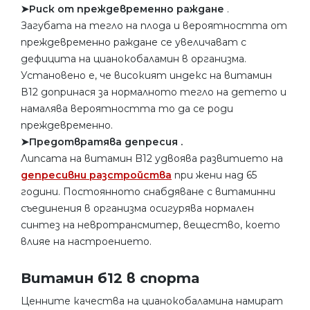
➤Риск от преждевременно раждане
.
Загубата на тегло на плода и вероятността от
преждевременно раждане се увеличават с
дефицита на цианокобаламин в организма.
Установено е, че високият индекс на витамин
В12 допринася за нормалното тегло на детето и
намалява вероятността то да се роди
преждевременно.
➤Предотвратява депресия .
Липсата на витамин B12 удвоява развитието на
депресивни разстройства
при жени над 65
години. Постоянното снабдяване с витаминни
съединения в организма осигурява нормален
синтез на невротрансмитер, вещество, което
влияе на настроението.
Витамин б12 в спорта
Ценните качества на цианокобаламина намират