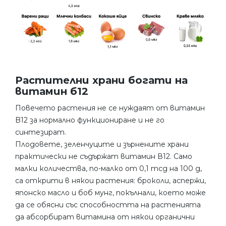
Растителни храни богати на
витамин б12
Повечето растения не се нуждаят от витамин
B12 за нормално функциониране и не го
синтезират.
Плодовете, зеленчуците и зърнените храни
практически не съдържат витамин В12. Само
малки количества, по-малко от 0,1 mcg на 100 g,
са открити в някои растения: броколи, аспержи,
японско масло и боб мунг, покълнали, което може
да се обясни със способността на растенията
да абсорбират витамина от някои органични