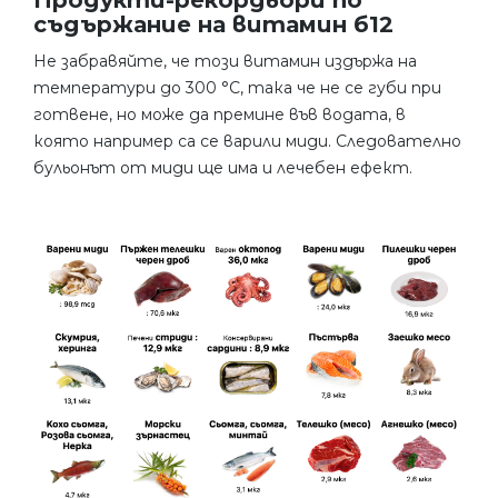
Продукти-рекордьори по
съдържание на витамин б12
Не забравяйте, че този витамин издържа на
температури до 300 °C, така че не се губи при
готвене, но може да премине във водата, в
която например са се варили миди. Следователно
бульонът от миди ще има и лечебен ефект.