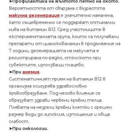
➤Профилактика на жълтото петно ​​на окото.
Вероятността от свързана с възрастта
макулна дегенерация
е значително намалена,
като същевременно се поддържат оптимални
нива на витамин В12. Сред участниците в
експерименталната група, които са получавали
препарати от цианокобаламин в продължение на
7 години, дегенерацията на макулата е
регистрирана по-рядко, отколкото при
субектите, използващи плацебо.
➤При
анемия
.
Систематичният прием на витамин В12 в
организма осигурява здравословно
кръвообразуване. Под негово влияние се
образуват здрави червени кръвни телца.
Появата на незрели кръвни клетки с грешен
размер води до хипоксия, изтощение и обща
слабост.
➤При онкологии.