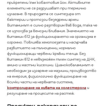
прикрепени към кобалтовия йон. Активните
елементи не се разрушават при термично
излагане. В природата се синтезира от
бактерии и протозои безядрени археи.
Витаминът е силно разтворим във вода, така че
се използва за венозни вливания. Значението на
витамин б12 за функционирането на организма е
огромно. Повлиява хемопоезата и насърчава
развитието на пълноценни, нормално
функциониращи червени кръвни телца. Без
витамин в12 е невъзможен пълен синтез на ДНК,
амино и мастни киселини. Цианокобаламинът е
необходим за изгаряне на мазнини, производство
на енергия, физиологично функциониране на
всички части на нервната система,
контролиране на нивата на холестерола
и
регулиране на процесите на растеж.