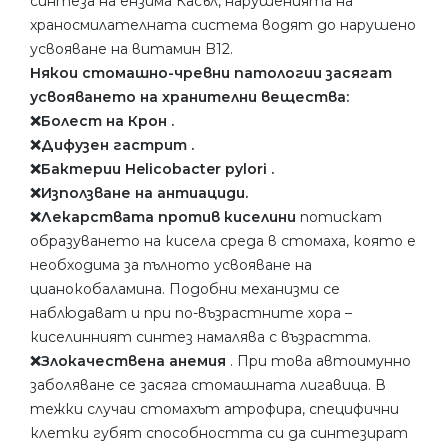
синтеза на ензима Касъл, нарушенията на
храносмилателната система водят до нарушено
усвояване на витамин B12.
Някои стомашно-чревни патологии засягат
усвояването на хранителни вещества:
❌Болест на Крон .
❌Дифузен гастрит .
❌Бактерии Helicobacter pylori .
❌Използване на антиациди.
❌Лекарствата против киселини
потискат
образуването на кисела среда в стомаха, която е
необходима за пълното усвояване на
цианокобаламина. Подобни механизми се
наблюдават и при по-възрастните хора –
киселинният синтез намалява с възрастта.
❌Злокачествена анемия
. При това автоимунно
заболяване се засяга стомашната лигавица. В
тежки случаи стомахът атрофира, специфични
клетки губят способността си да синтезират