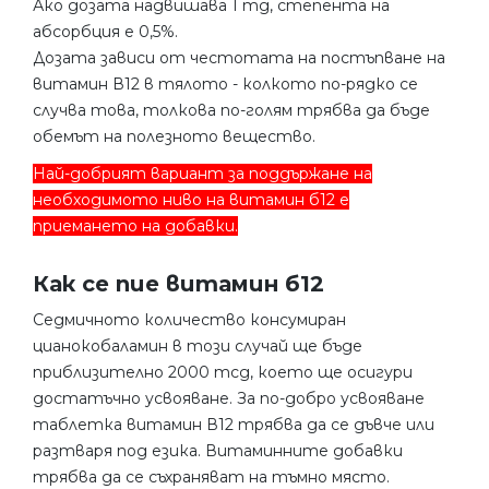
Ако дозата надвишава 1 mg, степента на
абсорбция е 0,5%.
Дозата зависи от честотата на постъпване на
витамин В12 в тялото - колкото по-рядко се
случва това, толкова по-голям трябва да бъде
обемът на полезното вещество.
Най-добрият вариант за поддържане на
необходимото ниво на витамин б12 е
приемането на добавки.
Как се пие витамин б12
Седмичното количество консумиран
цианокобаламин в този случай ще бъде
приблизително 2000 mcg, което ще осигури
достатъчно усвояване. За по-добро усвояване
таблетка витамин В12 трябва да се дъвче или
разтваря под езика. Витаминните добавки
трябва да се съхраняват на тъмно място.