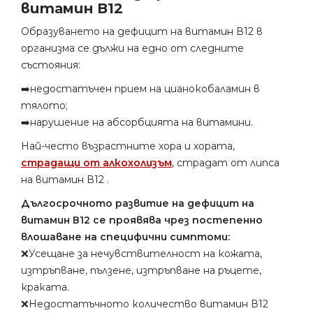
витамин В12
Образуването на дефицит на витамин В12 в
организма се дължи на едно от следните
състояния:
➡️недостатъчен прием на цианокобаламин в
тялото;
➡️нарушение на абсорбцията на витамини.
Най-често възрастните хора и хората,
страдащи от алкохолизъм
, страдат от липса
на витамин В12 .
Дългосрочното развитие на дефицит на
витамин В12 се проявява чрез постепенно
влошаване на специфични симптоми:
❌Усещане за нечувствителност на кожата,
изтръпване, пълзене, изтръпване на ръцете,
краката.
❌Недостатъчното количество витамин В12