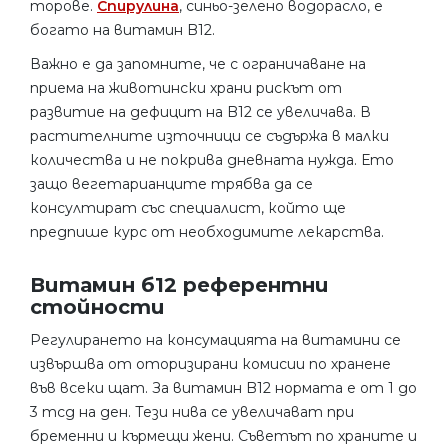
торове.
Спирулина
, синьо-зелено водорасло, е
богато на витамин B12.
Важно е да запомните, че с ограничаване на
приема на животински храни рискът от
развитие на дефицит на B12 се увеличава. В
растителните източници се съдържа в малки
количества и не покрива дневната нужда. Ето
защо вегетарианците трябва да се
консултират със специалист, който ще
предпише курс от необходимите лекарства.
Витамин б12 референтни
стойности
Регулирането на консумацията на витамини се
извършва от оторизирани комисии по хранене
във всеки щат. За витамин B12 нормата е от 1 до
3 mcg на ден. Тези нива се увеличават при
бременни и кърмещи жени. Съветът по храните и