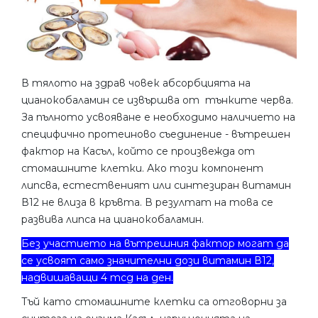
В тялото на здрав човек абсорбцията на
цианокобаламин се извършва от тънките черва.
За пълното усвояване е необходимо наличието на
специфично протеиново съединение - вътрешен
фактор на Касъл, който се произвежда от
стомашните клетки. Ако този компонент
липсва, естественият или синтезиран витамин
В12 не влиза в кръвта. В резултат на това се
развива липса на цианокобаламин.
Без участието на вътрешния фактор могат да
се усвоят само значителни дози витамин В12,
надвишаващи 4 mcg на ден.
Тъй като стомашните клетки са отговорни за