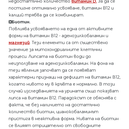
недостатъчно количество
витамин D.
За да се
постигне оптимално усвояване, витамин B12 и
калций трябва да се комбинират.
❎Биотин.
Повлиява усвояването на една от активните
форми на витамин В12 - аденозилкобаламин и
магнезий
. Тези елементи са от съществено
значение за митохондриалните клетъчни
процеси. Липсата на биотин води до
неизползване на аденозилкобаламин. На фона на
тези явления започват да се появяват
характерни признаци на дефицит на витамин В12,
когато нивото му в кръвта е нормално. В този
случай изследванията на урината също показват
липса на витамин В12. Парадоксът се обяснява с
факта, че без наличието на достатъчно
количество биотин, цианокобаламинът
пристига в неактивна форма. Нивата на биотин
се влияят отрицателно от свободните