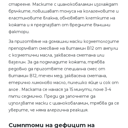
стареене. Маските с цианокобаламин изглаждат
бръчките, повишават тонуса на колагеновите и
еластиновите влакна, обновяват клетките на
кожата и я предпазват от вредните външни
фактори.
За приготвяне на домашни маски козметолозите
препоръчват смесване на витамин В12 от ампули
с козметични масла, заквасена сметана или
вазелин. За да подмладите кожата, трябва
редовно да приготвяте специална смес от
витамин В12, течен мед, заквасена сметана,
етерично лимоново масло, пилешко яйце и сок от
алое . Маската се нанася за 15 минути, поне 3-4
пъти седмично. Преди да започнете да
използвате маски с цианокобаламин, трябва да се
уверите, че няма алергична реакция.
Симптоми на дефицит на