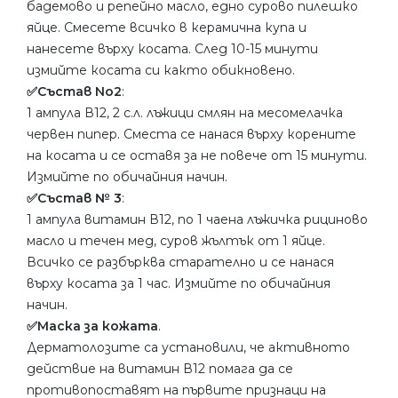
бадемово и репейно масло, едно сурово пилешко
яйце. Смесете всичко в керамична купа и
нанесете върху косата. След 10-15 минути
измийте косата си както обикновено.
✅Състав No2
:
1 ампула В12, 2 с.л. лъжици смлян на месомелачка
червен пипер. Сместа се нанася върху корените
на косата и се оставя за не повече от 15 минути.
Измийте по обичайния начин.
✅Състав № 3
:
1 ампула витамин В12, по 1 чаена лъжичка рициново
масло и течен мед, суров жълтък от 1 яйце.
Всичко се разбърква старателно и се нанася
върху косата за 1 час. Измийте по обичайния
начин.
✅Маска за кожата
.
Дерматолозите са установили, че активното
действие на витамин В12 помага да се
противопоставят на първите признаци на