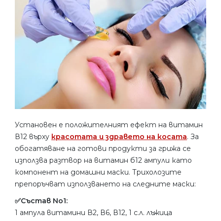
Установен е положителният ефект на витамин
В12 върху
красотата и здравето на косата
. За
обогатяване на готови продукти за грижа се
използва разтвор на витамин б12 ампули като
компонент на домашни маски. Трихолозите
препоръчват използването на следните маски:
✅Състав No1:
1 ампула витамини В2, В6, В12, 1 с.л. лъжица