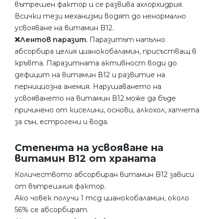
вътрешен фактор и се развива ахлорхидрия.
Всички тези механизми водят до ненормално
усвояване на витамин B12.
❌Лентов паразит.
Паразитът напълно
абсорбира целия цианокобаламин, присъстващ в
кръвта. Паразитната активност води до
дефицит на витамин В12 и развитие на
пернициозна анемия. Нарушаването на
усвояването на витамин В12 може да бъде
причинено от киселини, основи, алкохол, хапчета
за сън, естрогени и вода.
Степента на усвояване на
витамин В12 от храната
Количеството абсорбиран витамин B12 зависи
от вътрешния фактор.
Ако човек получи 1 mcg цианокобаламин, около
56% се абсорбират.