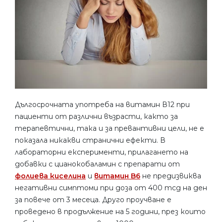
Дългосрочната употреба на витамин В12 при
пациенти от различни възрасти, както за
терапевтични, така и за превантивни цели, не е
показала никакви странични ефекти. В
лабораторни експерименти, прилагането на
добавки с цианокобаламин с препарати от
фолиева киселина
и
витамин B6
не предизвиква
негативни симптоми при доза от 400 mcg на ден
за повече от 3 месеца. Друго проучване е
проведено в продължение на 5 години, през които