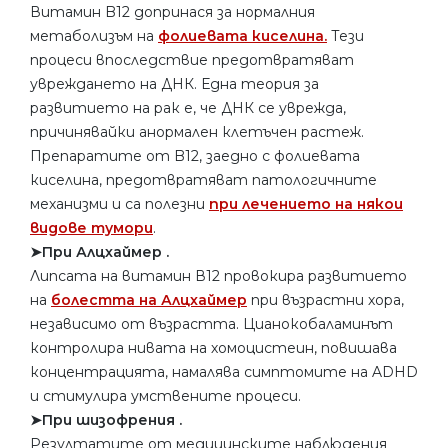
Витамин B12 допринася за нормалния
метаболизъм на
фолиевата киселина.
Тези
процеси впоследствие предотвратяват
увреждането на ДНК. Една теория за
развитието на рак е, че ДНК се уврежда,
причинявайки анормален клетъчен растеж.
Препаратите от B12, заедно с фолиевата
киселина, предотвратяват патологичните
механизми и са полезни
при лечението на някои
видове тумори
.
➤При Алцхаймер .
Липсата на витамин В12 провокира развитието
на
болестта на Алцхаймер
при възрастни хора,
независимо от възрастта. Цианокобаламинът
контролира нивата на хомоцистеин, повишава
концентрацията, намалява симптомите на ADHD
и стимулира умствените процеси.
➤При шизофрения .
Резултатите от медицинските наблюдения