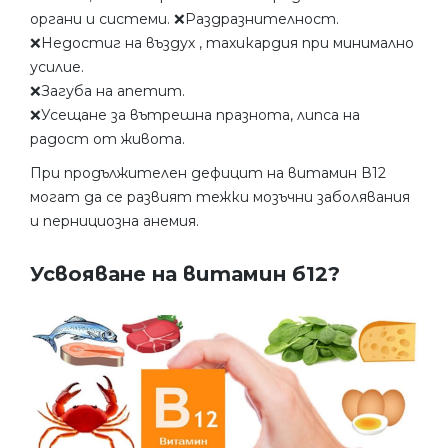
органи и системи. ❌Раздразнителност.
❌Недостиг на въздух , тахикардия при минимално
усилие.
❌Загуба на апетит.
❌Усещане за вътрешна празнота, липса на
радост от живота.
При продължителен дефицит на витамин В12
могат да се развият тежки мозъчни заболявания
и пернициозна анемия.
Усвояване на витамин б12?