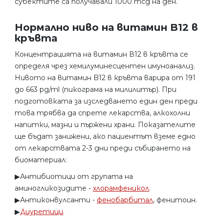
субектите са получавали 1000 mcg на ден.
Нормално ниво на витамин B12 в
кръвта
Концентрацията на витамин В12 в кръвта се
определя чрез хемилуминесцентен имуноанализ.
Нивото на витамин B12 в кръвта варира от 191
до 663 pg/ml (пикограма на милилитър). При
подготовката за изследването един ден преди
това трябва да спрете лекарства, алкохолни
напитки, мазни и пържени храни. Показателите
ще бъдат занижени, ако пациентът вземе едно
от лекарствата 2-3 дни преди събирането на
биоматериал:
▶︎Антибиотици от групата на
аминогликозидите -
хлорамфеникол
.
▶︎Антиконвулсанти -
фенобарбитал
, фенитоин.
▶︎
Диуретици
.