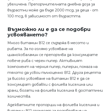
увеличена. Препоръчителната дневна доза за
възрастни може да бъде 2000 mcg, за деца - от
100 mcg, в зависимост от възрастта.
Възможно ли е да се подобри
усвояването?
Много витамин В12 се съдържа в месото и
рибата. За по-голямо усвояване на
цианокобаламин се препоръчва да консумирате
повече риба с черен пипер. Активният
компонент на черния пипер, пиперин, помага на
тялото да усвои пълноценно B12. Друга рецепта
за високо усвояване на витамин B12 е да се
консумират добавки с фолиева киселина или
храни, богати на фолиева киселина в достатъчни
количества.
Адекватните пропорции на фолиева киселина и
витамин В12 спомагат за подобряване на