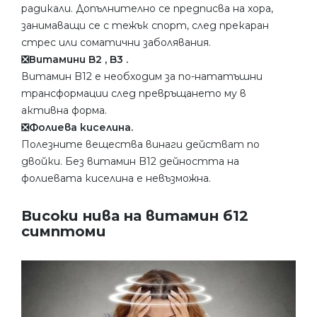
радикали. Допълнително се предписва на хора,
занимаващи се с тежък спорт, след прекаран
стрес или соматични заболявания.
❎Витамини B2 , B3 .
Витамин B12 е необходим за по-нататъшни
трансформации след превръщането му в
активна форма.
❎Фолиева киселина.
Полезните вещества винаги действат по
двойки. Без витамин B12 дейността на
фолиевата киселина е невъзможна.
Високи нива на витамин б12
симптоми