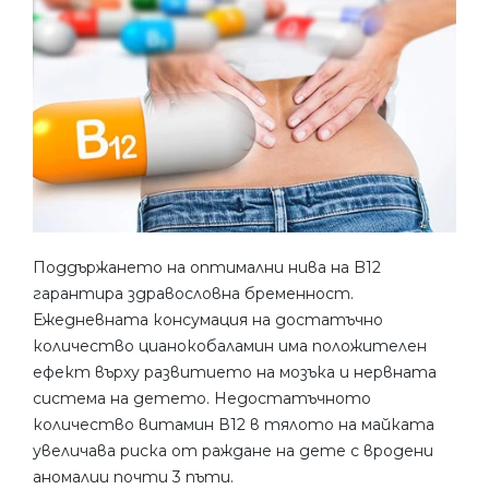
Поддържането на оптимални нива на B12
гарантира здравословна бременност.
Ежедневната консумация на достатъчно
количество цианокобаламин има положителен
ефект върху развитието на мозъка и нервната
система на детето. Недостатъчното
количество витамин В12 в тялото на майката
увеличава риска от раждане на дете с вродени
аномалии почти 3 пъти.