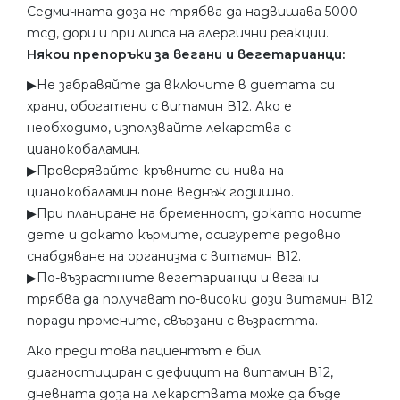
Седмичната доза не трябва да надвишава 5000
mcg, дори и при липса на алергични реакции.
Някои препоръки за вегани и вегетарианци:
▶︎Не забравяйте да включите в диетата си
храни, обогатени с витамин В12. Ако е
необходимо, използвайте лекарства с
цианокобаламин.
▶︎Проверявайте кръвните си нива на
цианокобаламин поне веднъж годишно.
▶︎При планиране на бременност, докато носите
дете и докато кърмите, осигурете редовно
снабдяване на организма с витамин В12.
▶︎По-възрастните вегетарианци и вегани
трябва да получават по-високи дози витамин В12
поради промените, свързани с възрастта.
Ако преди това пациентът е бил
диагностициран с дефицит на витамин В12,
дневната доза на лекарствата може да бъде