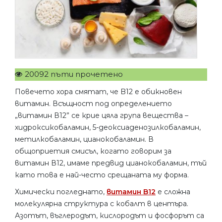
20092 пъти прочетено
Повечето хора смятат, че B12 е обикновен
витамин. Всъщност под определението
„витамин В12” се крие цяла група вещества –
хидроксикобаламин, 5-деоксиаденозилкобаламин,
метилкобаламин, цианокобаламин. В
общоприетия смисъл, когато говорим за
витамин В12, имаме предвид цианокобаламин, тъй
като това е най-често срещаната му форма.
Химически погледнато,
витамин B12
е сложна
молекулярна структура с кобалт в центъра.
Азотът, въглеродът, кислородът и фосфорът са