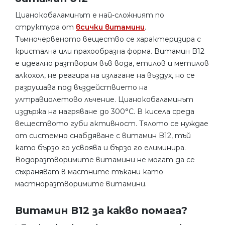
Цианокобаламинът е най-сложният по
структура от
всички витамини
.
Тъмночервеното вещество се характеризира с
кристална или прахообразна форма. Витамин B12
е идеално разтворим във вода, етилов и метилов
алкохол, не реагира на излагане на въздух, но се
разрушава под въздействието на
ултравиолетово лъчение. Цианокобаламинът
издържа на нагряване до 300°C. В кисела среда
веществото губи активност. Тялото се нуждае
от системно снабдяване с витамин B12, тъй
като бързо го усвоява и бързо го елиминира.
Водоразтворимите витамини не могат да се
съхраняват в мастните тъкани като
мастноразтворимите витамини.
Витамин В12 за какво помага?