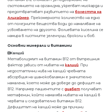
състоянието на организма, укрепват миокарда и
предотвратяват развитието на
болестта на
Алцхаймер
. Прекомерното количество на едно
от полезните вещества води до намаляване на
усвояването на другото. Фолиевата киселина се
намира в листните зеленчуци, броколи и боб.
Основни минерали и витамини
❎Калций
Метаболизмът на витамин B12 от вътрешния
фактор зависи от нивата на
калций
. При
недостатъчни нива на калций чревната
абсорбция на цианокобаламин е значително
намалена, което може да доведе до дефицит на
B12. Например пациентите с
диабет
получават
метафенин, който намалява нивата на калций в
червата и следователно витамин В12.
Дефицитът на калций може да причини