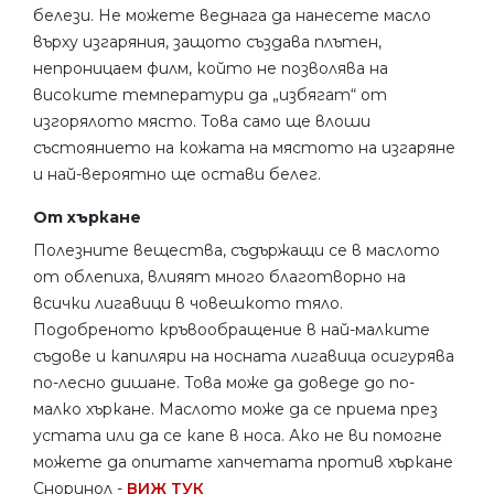
белези. Не можете веднага да нанесете масло
върху изгаряния, защото създава плътен,
непроницаем филм, който не позволява на
високите температури да „избягат“ от
изгорялото място. Това само ще влоши
състоянието на кожата на мястото на изгаряне
и най-вероятно ще остави белег.
От хъркане
Полезните вещества, съдържащи се в маслото
от облепиха, влияят много благотворно на
всички лигавици в човешкото тяло.
Подобреното кръвообращение в най-малките
съдове и капиляри на носната лигавица осигурява
по-лесно дишане. Това може да доведе до по-
малко хъркане. Маслото може да се приема през
устата или да се капе в носа. Ако не ви помогне
можете да опитате хапчетата против хъркане
Сноринол -
ВИЖ ТУК