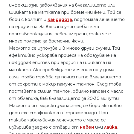
инфекциозни заболявания на влагалището или
шийката на матката при бременни жени. Той се
бори с колпит и
кандидоза
, подпомага лечението
на ерозията. За външна употреба няма
противопоказания, освен алергии, така че е
много полезно за бременни жени.
Маслото се използва и в много други случаи. Той
ефективно ускорява процеса на образуване на
нов здрав епител при ерозия на шийката на
матката. Ако провеждате лечението у дома
сами, първо трябва да почистите влагалището
от секрети с мокър памучен тампон. След това
поставете същия тампон, обилно напоен с масло
от облепиха, във влагалището за 20-30 минути.
Маслото от морски зърнастец се бори активно
дори със стафилококи и трихомонади. При
такива заболявания лечението с масло се
извършва заедно с отвари от
невен
или
лайка
.