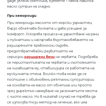
даде зелена светлина, вземете 1 чаена лъжичка
масло сутрин на гладно.
При хемороиди
При хемороиди маслото от морски зърнастец
бързо облекчава болката и дава усещане за
комфорт. Ускорява процеса на зарастване на рани
и пукнатини и насърчава възстановяването на
разширените кръвоносни съдове,
предотвратявайки развитието на
сериозни
разширени вени
на червата. Подобрява
се перисталтиката на червата и състоянието
на лигавицата му, стабилизира се работата на
мускулната стена. Всичко това може да се
постигне с обикновени ректални супозитории
на основата на масло от облепиха или просто
чрез директно намазване на засегнатите места
с чисто масло. Но в никакъв случай не трябва да
се използва този метод на лечение, ако има