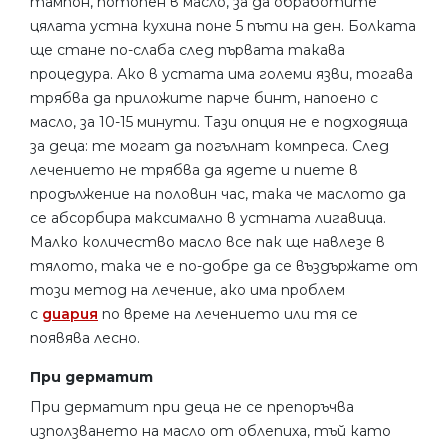
тампон, потопен в масло, за да обработите
цялата устна кухина поне 5 пъти на ден. Болката
ще стане по-слаба след първата такава
процедура. Ако в устата има големи язви, тогава
трябва да приложите парче бинт, напоено с
масло, за 10-15 минути. Тази опция не е подходяща
за деца: те могат да погълнат компреса. След
лечението не трябва да ядете и пиете в
продължение на половин час, така че маслото да
се абсорбира максимално в устната лигавица.
Малко количество масло все пак ще навлезе в
тялото, така че е по-добре да се въздържате от
този метод на лечение, ако има проблем
с
диария
по време на лечението или тя се
появява лесно.
При дерматит
При дерматит при деца не се препоръчва
използването на масло от облепиха, тъй като