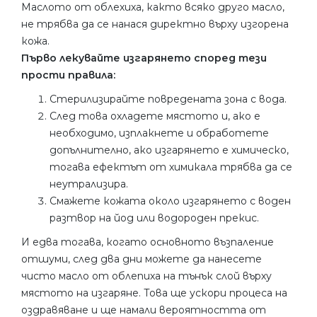
Маслото от облехиха, както всяко друго масло,
не трябва да се нанася директно върху изгорена
кожа.
Първо лекувайте изгарянето според тези
прости правила:
Стерилизирайте повредената зона с вода.
След това охладете мястото и, ако е
необходимо, изплакнете и обработете
допълнително, ако изгарянето е химическо,
тогава ефектът от химикала трябва да се
неутрализира.
Смажете кожата около изгарянето с воден
разтвор на йод или водороден прекис.
И едва тогава, когато основното възпаление
отшуми, след два дни можете да нанесете
чисто масло от облепиха на тънък слой върху
мястото на изгаряне. Това ще ускори процеса на
оздравяване и ще намали вероятността от