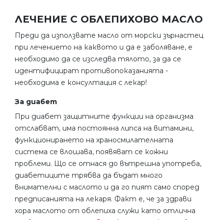
ЛЕЧЕНИЕ С ОБЛЕПИХОВО МАСЛО
Преди да използвате масло от морски зърнастец
при лечението на каквото и да е заболяване, е
необходимо да се изследва тялото, за да се
идентифицират противопоказанията -
необходима е консултация с лекар!
За диабет
При диабет защитните функции на организма
отслабват, има постоянна липса на витамини,
функционирането на храносмилателната
система се влошава, появяват се кожни
проблеми. Що се отнася до вътрешна употреба,
диабетиците трябва да бъдат много
внимателни с маслото и да го пият само според
предписанията на лекаря. Факт е, че за здрави
хора маслото от облепиха служи като отлична