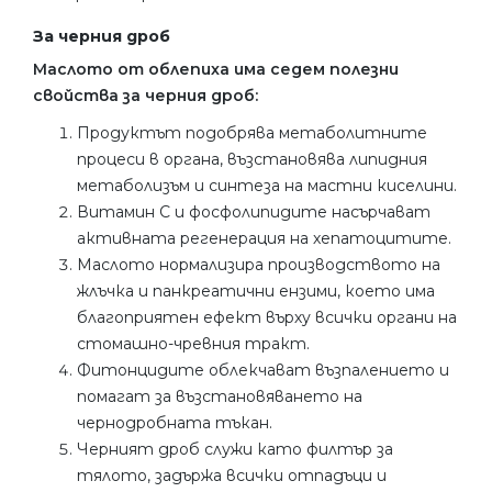
За черния дроб
Маслото от облепиха има седем полезни
свойства за черния дроб:
Продуктът подобрява метаболитните
процеси в органа, възстановява липидния
метаболизъм и синтеза на мастни киселини.
Витамин С и фосфолипидите насърчават
активната регенерация на хепатоцитите.
Маслото нормализира производството на
жлъчка и панкреатични ензими, което има
благоприятен ефект върху всички органи на
стомашно-чревния тракт.
Фитонцидите облекчават възпалението и
помагат за възстановяването на
чернодробната тъкан.
Черният дроб служи като филтър за
тялото, задържа всички отпадъци и