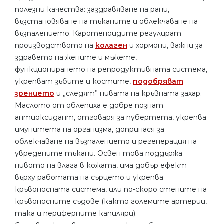
полезни качества: заздравяване на рани,
възстановяване на тъканите и облекчаване на
възпалението. Каротеноидите регулират
производството на
колаген
и хормони, важни за
здравето на жените и мъжете,
функционирането на репродуктивната система,
укрепват зъбите и костите,
подобряват
зрението
и „следят” нивата на кръвната захар.
Маслото от облепиха е добре познат
антиоксидант, отговаря за пубертета, укрепва
имунитета на организма, допринася за
облекчаване на възпалението и регенерация на
увредените тъкани. Освен това поддържа
нивото на влага в кожата, има добър ефект
върху работата на сърцето и укрепва
кръвоносната система, или по-скоро стените на
кръвоносните съдове (както големите артерии,
така и периферните капиляри).