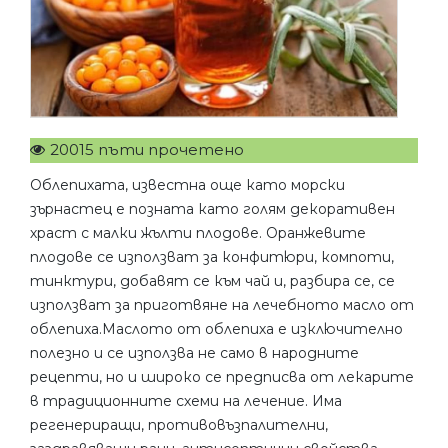
20015 пъти прочетено
Облепихата, известна още като морски
зърнастец е позната като голям декоративен
храст с малки жълти плодове. Оранжевите
плодове се използват за конфитюри, компоти,
тинктури, добавят се към чай и, разбира се, се
използват за приготвяне на лечебното масло от
облепиха.Маслото от облепиха е изключително
полезно и се използва не само в народните
рецепти, но и широко се предписва от лекарите
в традиционните схеми на лечение. Има
регенериращи, противовъзпалителни,