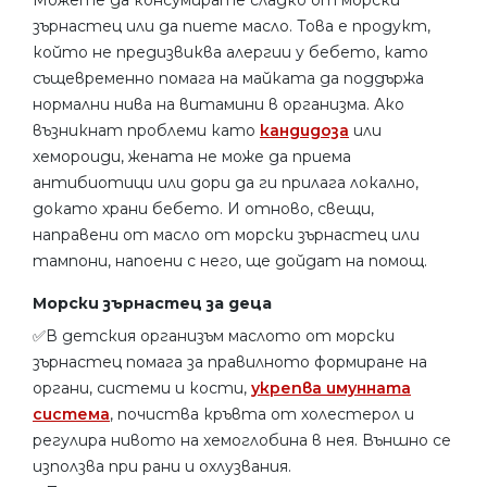
Можете да консумирате сладко от морски
зърнастец или да пиете масло. Това е продукт,
който не предизвиква алергии у бебето, като
същевременно помага на майката да поддържа
нормални нива на витамини в организма. Ако
възникнат проблеми като
кандидоза
или
хемороиди, жената не може да приема
антибиотици или дори да ги прилага локално,
докато храни бебето. И отново, свещи,
направени от масло от морски зърнастец или
тампони, напоени с него, ще дойдат на помощ.
Морски зърнастец за деца
✅В детския организъм маслото от морски
зърнастец помага за правилното формиране на
органи, системи и кости,
укрепва имунната
система
, почиства кръвта от холестерол и
регулира нивото на хемоглобина в нея. Външно се
използва при рани и охлузвания.