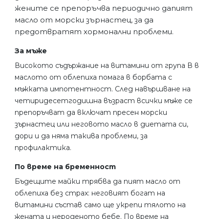
жените се препоръчва периодично дапият
масло от морски зърнастец, за да
предотвратят хормонални проблеми.
За мъже
Високото съдържание на витамини от група В в
маслото от облепиха помага в борбата с
мъжката импотентност. След навършване на
четиридесетгодишна възраст всички мъже се
препоръчват да включат пресен морски
зърнастец или неговото масло в диетата си,
дори и да няма такива проблеми, за
профилактика.
По време на бременност
Бъдещите майки трябва да пият масло от
облепиха без страх: неговият богат на
витамини състав само ще укрепи тялото на
жената и нероденото бебе. По време на