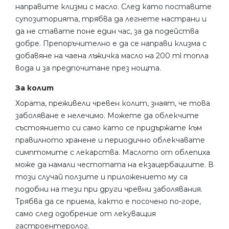
направите клизми с масло. След като поставите
супозиторията, трябва да легнете настрани и
да не ставате поне един час, за да подейства
добре. Препоръчително е да се направи клизма с
добавяне на чаена лъжичка масло на 200 ml топла
вода и за предпочитане през нощта.
За колит
Хората, преживели чревен колит, знаят, че това
заболяване е нелечимо. Можете да облекчите
състоянието си само като се придържате към
правилното хранене и периодично облекчавате
симптомите с лекарства. Маслото от облепиха
може да намали честотата на екзацербациите. В
този случай ползите и приложението му са
подобни на тези при други чревни заболявания.
Трябва да се приема, както е посочено по-горе,
само след одобрение от лекуващия
гастроентеролог.