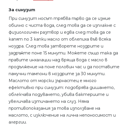
За синузит
При синузит носът трябва първо да се измие
обилно с чиста вода, след това да се изплакне с
физиологичен разтвор и едва след това да се
капят по 3 капки масло от облепиха във всяка
ноздра. След това затворете ноздрите и
задръжте поне 15 минути. Можете също така да
правите инхалации над вряща вода с масло в
продължение на поне половин час и да поставите
памучни тампони в ноздрите за 30 минути.
Маслото от морски зърнастец е много
ефективно при синузит: подобрява дишането,
облекчава подуването, убива бактериите и
увеличава изтичането на слуз. Няма
противопоказания за това използване на
маслото, с изключение на лична непоносимост и
алергии.