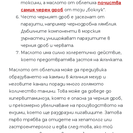
токсини, а маслото от облепиха
почиства
самия черен дроб
от този „боклук“.
Често черният дроб е засегнат от
паразити, например чернодробна лямблия.
Дъбилните компоненти в морския
зърнастец унищожават паразитите в
черния дроб и червата.
Маслото има силно холеретично действие,
което предотвратява застоя на жлъчката.
Маслото от облепиха може да предизвика
образуването на камъни в жлъчния мехур и
неговите канали поради много голямото
количество танини. Това може да доведе до
хипервитаминоза, която е опасна за черния дроб,
и прекомерно увеличаване на производството на
ензими, което ще раздразни лигавиците. Затова
първо трябва да отидете на хепатолог или
гастроентеролог и едва след това, ако той