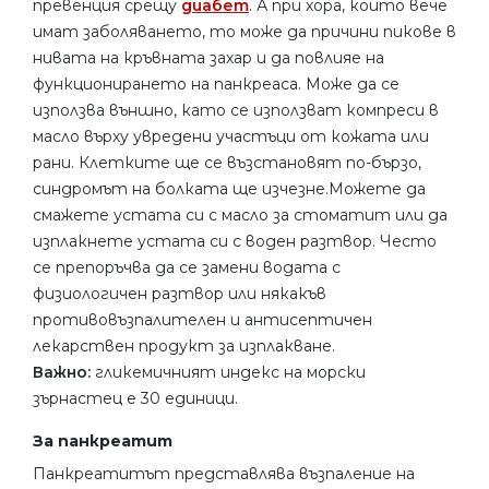
превенция срещу
диабет
. А при хора, които вече
имат заболяването, то може да причини пикове в
нивата на кръвната захар и да повлияе на
функционирането на панкреаса. Може да се
използва външно, като се използват компреси в
масло върху увредени участъци от кожата или
рани. Клетките ще се възстановят по-бързо,
синдромът на болката ще изчезне.Можете да
смажете устата си с масло за стоматит или да
изплакнете устата си с воден разтвор. Често
се препоръчва да се замени водата с
физиологичен разтвор или някакъв
противовъзпалителен и антисептичен
лекарствен продукт за изплакване.
Важно:
гликемичният индекс на морски
зърнастец е 30 единици.
За панкреатит
Панкреатитът представлява възпаление на