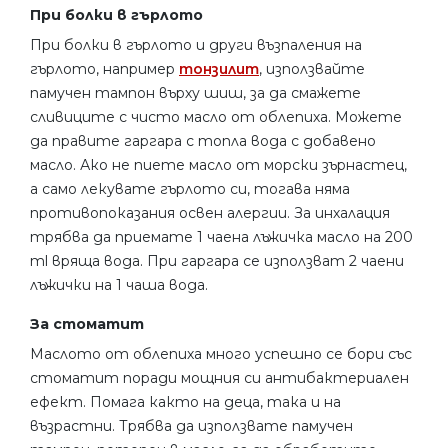
При болки в гърлото
При болки в гърлото и други възпаления на
гърлото, например
тонзилит
, използвайте
памучен тампон върху шиш, за да смажете
сливиците с чисто масло от облепиха. Можете
да правите гаргара с топла вода с добавено
масло. Ако не пиете масло от морски зърнастец,
а само лекувате гърлото си, тогава няма
противопоказания освен алергии. За инхалация
трябва да приемате 1 чаена лъжичка масло на 200
ml вряща вода. При гаргара се използват 2 чаени
лъжички на 1 чаша вода.
За стоматит
Маслото от облепиха много успешно се бори със
стоматит поради мощния си антибактериален
ефект. Помага както на деца, така и на
възрастни. Трябва да използвате памучен