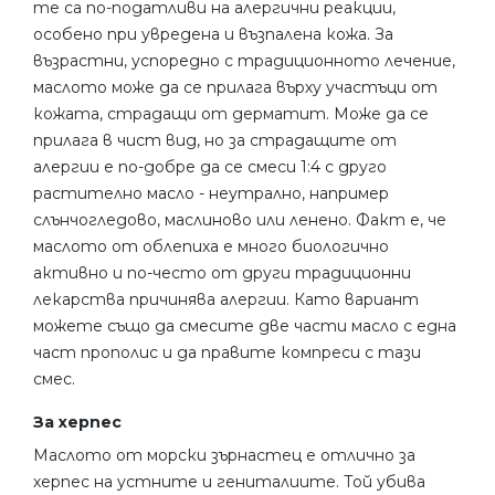
те са по-податливи на алергични реакции,
особено при увредена и възпалена кожа. За
възрастни, успоредно с традиционното лечение,
маслото може да се прилага върху участъци от
кожата, страдащи от дерматит. Може да се
прилага в чист вид, но за страдащите от
алергии е по-добре да се смеси 1:4 с друго
растително масло - неутрално, например
слънчогледово, маслиново или ленено. Факт е, че
маслото от облепиха е много биологично
активно и по-често от други традиционни
лекарства причинява алергии. Като вариант
можете също да смесите две части масло с една
част прополис и да правите компреси с тази
смес.
За херпес
Маслото от морски зърнастец е отлично за
херпес на устните и гениталиите. Той убива