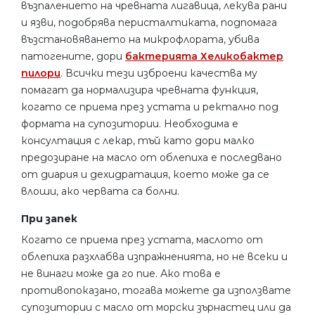
възпалението на чревната лигавица, лекува рани
и язви, подобрява перисталтиката, подпомага
възстановяването на микрофлората, убива
патогените, дори
бактерията Хеликобактер
пилори
. Всички тези изброени качества му
помагат да нормализира чревната функция,
когато се приема през устата и ректално под
формата на супозитории. Необходима е
консултация с лекар, тъй като дори малко
предозиране на масло от облепиха е последвано
от диария и дехидратация, което може да се
влоши, ако червата са болни.
При запек
Когато се приема през устата, маслото от
облепиха разхлабва изпражненията, но не всеки и
не винаги може да го пие. Ако това е
противопоказано, тогава можете да използвате
супозитории с масло от морски зърнастец или да