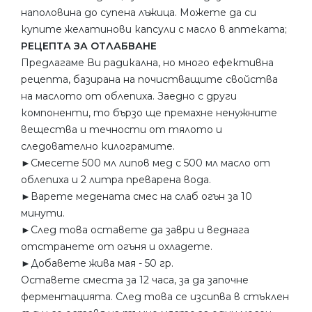
наполовина до супена лъжица. Можете да си
купите желатинови капсули с масло в аптеката;
РЕЦЕПТА ЗА ОТЛАБВАНЕ
Предлагаме Ви радикална, но много ефективна
рецепта, базирана на почистващите свойства
на маслото от облепиха. Заедно с други
компоненти, то бързо ще премахне ненужните
вещества и течности от тялото и
следователно килограмите.
►Смесете 500 мл липов мед с 500 мл масло от
облепиха и 2 литра преварена вода.
►Варете медената смес на слаб огън за 10
минути.
►След това оставете да заври и веднага
отстранете от огъня и охладете.
►Добавете жива мая - 50 гр.
Оставете сместа за 12 часа, за да започне
ферментацията. След това се изсипва в стъклен