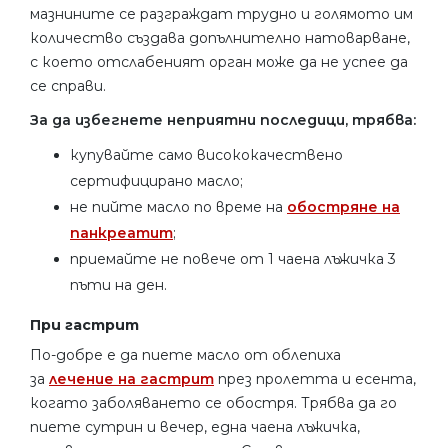
мазнините се разграждат трудно и голямото им
количество създава допълнително натоварване,
с което отслабеният орган може да не успее да
се справи.
За да избегнете неприятни последици, трябва:
купувайте само висококачествено
сертифицирано масло;
не пийте масло по време на
обостряне на
панкреатит
;
приемайте не повече от 1 чаена лъжичка 3
пъти на ден.
При гастрит
По-добре е да пиете масло от облепиха
за
лечение на гастрит
през пролетта и есента,
когато заболяването се обостря. Трябва да го
пиете сутрин и вечер, една чаена лъжичка,