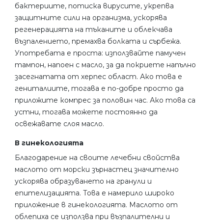
бактериите, потиска вирусите, укрепва
защитните сили на организма, ускорява
регенерацията на тъканите и облекчава
възпалението, премахва болката и сърбежа.
Употребата е проста: използвайте памучен
тампон, напоен с масло, за да покриете напълно
засегнатата от херпес област. Ако това е
гениталиите, тогава е по-добре просто да
приложите компрес за половин час. Ако това са
устни, тогава можете постоянно да
освежавате слоя масло.
В гинекологията
Благодарение на своите лечебни свойства
маслото от морски зърнастец значително
ускорява образуването на гранули и
епителизацията. Това е намерило широко
приложение в гинекологията. Маслото от
облепиха се използва при възпалителни и