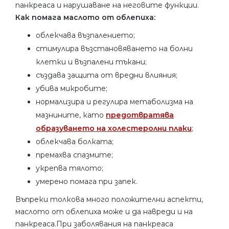
панкреаса и нарушаване на неговите функции.
Как помага маслото от облепиха:
облекчава възпалението;
стимулира възстановяването на болни
клетки и възпалени тъкани;
създава защита от вредни влияния;
убива микробите;
нормализира и регулира метаболизма на
мазнините, като
предотвратява
образуването на холестеролни плаки
;
облекчава болката;
премахва спазмите;
укрепва тялото;
умерено помага при запек.
Въпреки толкова много положителни аспекти,
маслото от облепиха може и да навреди и на
панкреаса.При заболявания на панкреаса