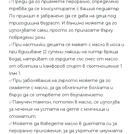
✅Преди да го приемете перорално, определено
трябва да се консултирате с вашия педиатър.
По принцип е забранено да се дава на деца под
тригодишна възраст. И външно можете да го
използвате сами, просто го прилагате върху
повредени зони.
✅При настинки децата се мажат с масло в носа и
при вдишване (2 супени лъжици на литър вряща
вода), натриват се гърдите със смес от масло
от облепиха и камфоров спирт в съотношение 1
към 1.
✅При заболявания на гърлото можете да го
смажете с масло, за да облекчите болката и
бързо да се отървете от възпалението.
✅Памучен тампон, потопен в масло, се използва
за лечение на устата на дете с млечница и
стоматит.
✅Можете да въведете масло в диетата си за
перорално приложение, за да укрепите имунната