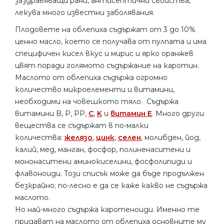
заздравяващи рани, антисептични свойства,
лекува много известни заболявания.
Плодовете на облепиха съдържат от 3 до 10%
ценно масло, което се получава от пулпата и има
специфичен кисел вкус и мирис и ярко оранжев
цвят поради голямото съдържание на каротин.
Маслото от облепиха съдържа огромно
количество микроелементи и витамини,
необходими на човешкото тяло. Съдържа
витамини B, P, PP,
C
,
K
и
витамин E
. Много други
вещества се съдържат в по-малки
количества:
желязо
,
цинк
,
селен
, молибден, йод,
калий, мед, манган, фосфор, полиненаситени и
мононаситени аминокиселини, фосфолипиди и
флавоноиди. Този списък може да бъде продължен
безкрайно; по-лесно е да се каже какво не съдържа
маслото.
Но най-много съдържа каротеноиди. Именно те
придават на маслото от облепиха основните му