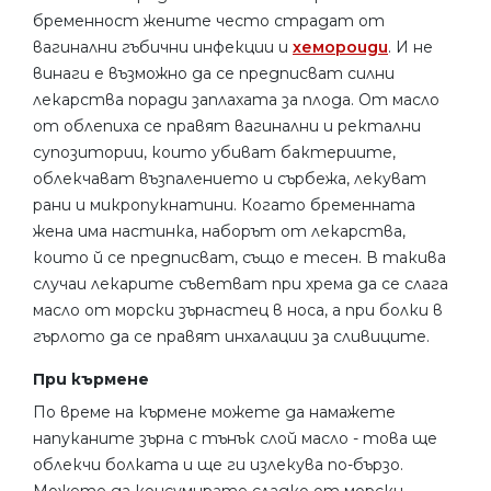
бременност жените често страдат от
вагинални гъбични инфекции и
хемороиди
. И не
винаги е възможно да се предписват силни
лекарства поради заплахата за плода. От масло
от облепиха се правят вагинални и ректални
супозитории, които убиват бактериите,
облекчават възпалението и сърбежа, лекуват
рани и микропукнатини. Когато бременната
жена има настинка, наборът от лекарства,
които й се предписват, също е тесен. В такива
случаи лекарите съветват при хрема да се слага
масло от морски зърнастец в носа, а при болки в
гърлото да се правят инхалации за сливиците.
При кърмене
По време на кърмене можете да намажете
напуканите зърна с тънък слой масло - това ще
облекчи болката и ще ги излекува по-бързо.