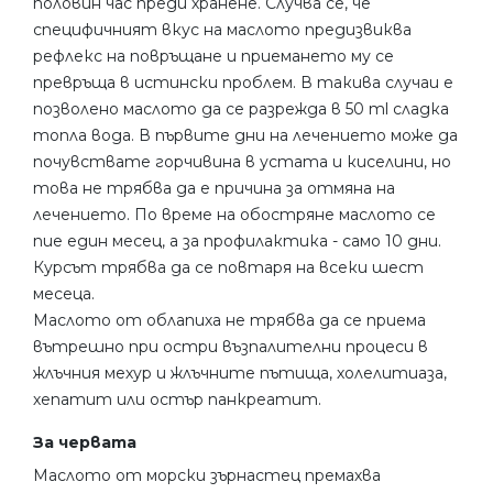
половин час преди хранене. Случва се, че
специфичният вкус на маслото предизвиква
рефлекс на повръщане и приемането му се
превръща в истински проблем. В такива случаи е
позволено маслото да се разрежда в 50 ml сладка
топла вода. В първите дни на лечението може да
почувствате горчивина в устата и киселини, но
това не трябва да е причина за отмяна на
лечението. По време на обостряне маслото се
пие един месец, а за профилактика - само 10 дни.
Курсът трябва да се повтаря на всеки шест
месеца.
Маслото от облапиха не трябва да се приема
вътрешно при остри възпалителни процеси в
жлъчния мехур и жлъчните пътища, холелитиаза,
хепатит или остър панкреатит.
За червата
Маслото от морски зърнастец премахва