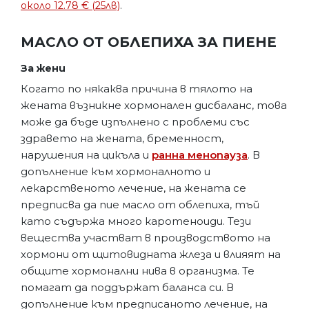
около 12.78 € (25лв)
.
МАСЛО ОТ ОБЛЕПИХА ЗА ПИЕНЕ
За жени
Когато по някаква причина в тялото на
жената възникне хормонален дисбаланс, това
може да бъде изпълнено с проблеми със
здравето на жената, бременност,
нарушения на цикъла и
ранна менопауза
. В
допълнение към хормоналното и
лекарственото лечение, на жената се
предписва да пие масло от облепиха, тъй
като съдържа много каротеноиди. Тези
вещества участват в производството на
хормони от щитовидната жлеза и влияят на
общите хормонални нива в организма. Те
помагат да поддържат баланса си. В
допълнение към предписаното лечение, на