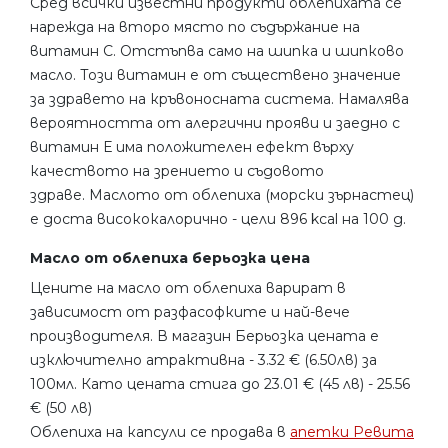
Сред всички известни продукти облепихата се
нарежда на второ място по съдържание на
витамин С. Отстъпва само на шипка и шипково
масло. Този витамин е от съществено значение
за здравето на кръвоносната система. Намалява
вероятността от алергични прояви и заедно с
витамин Е има положителен ефект върху
качеството на зрението и съдовото
здраве. Маслото от облепиха (морски зърнастец)
е доста висококалорично - цели 896 kcal на 100 g.
Масло от облепиха берьозка цена
Цените на масло от облепиха варират в
зависимост от разфасофките и най-вече
производителя. В магазин Берьозка цената е
изключително атрактивна - 3.32 € (6.50лв) за
100мл. Като цената стига до 23.01 € (45 лв) - 25.56
€ (50 лв)
Облепиха на капсули се продава в
апетки Ревита