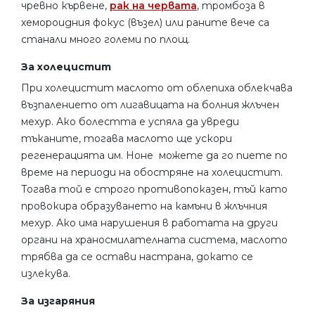
чревно кървене,
рак на червата
, тромбоза в
хемороидния фокус (възел) или раните вече са
станали много големи по площ.
За холецистит
При холецистит маслото от облепиха облекчава
възпалението от лигавицата на болния жлъчен
мехур. Ако болестта е успяла да увреди
тъканите, тогава маслото ще ускори
регенерацията им. Ноне можете да го пиете по
време на периоди на обостряне на холецистит.
Тогава той е строго противопоказен, тъй като
провокира образуването на камъни в жлъчния
мехур. Ако има нарушения в работата на други
органи на храносмилателната система, маслото
трябва да се остави настрана, докато се
излекува.
За изгаряния