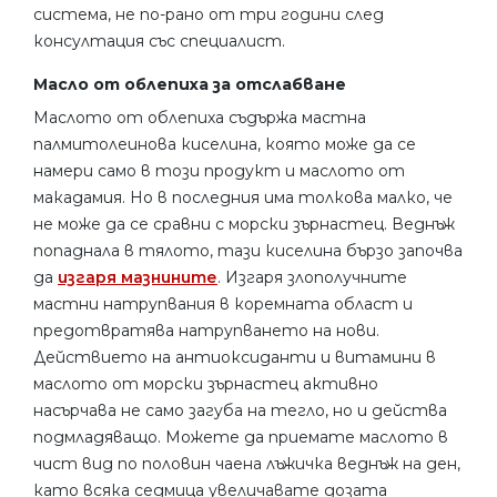
система, не по-рано от три години след
консултация със специалист.
Масло от облепиха за отслабване
Маслото от облепиха съдържа мастна
палмитолеинова киселина, която може да се
намери само в този продукт и маслото от
макадамия. Но в последния има толкова малко, че
не може да се сравни с морски зърнастец. Веднъж
попаднала в тялото, тази киселина бързо започва
да
изгаря мазнините
. Изгаря злополучните
мастни натрупвания в коремната област и
предотвратява натрупването на нови.
Действието на антиоксиданти и витамини в
маслото от морски зърнастец активно
насърчава не само загуба на тегло, но и действа
подмладяващо. Можете да приемате маслото в
чист вид по половин чаена лъжичка веднъж на ден,
като всяка седмица увеличавате дозата