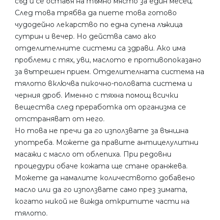
съд и се оставя на тъмно място за един месец.
След това трябва да пиете това готово
чудодейно лекарство по една супена лъжица
сутрин и вечер. Но действа само ако
отделителните системи са здрави. Ако има
проблеми с тях, уви, маслото е противопоказано
за вътрешен прием. Отделителната система на
тялото включва пикочно-половата система и
черния дроб. Именно с тяхна помощ всички
вещества след преработка от организма се
отстраняват от него.
Но това не пречи да го използвате за външна
употреба. Можете да правите антицелулитни
масажи с масло от облепиха. При редовни
процедури обаче кожата ще стане оранжева.
Можете да намалите количеството добавено
масло или да го използвате само през зимата,
когато никой не вижда откритите части на
тялото.