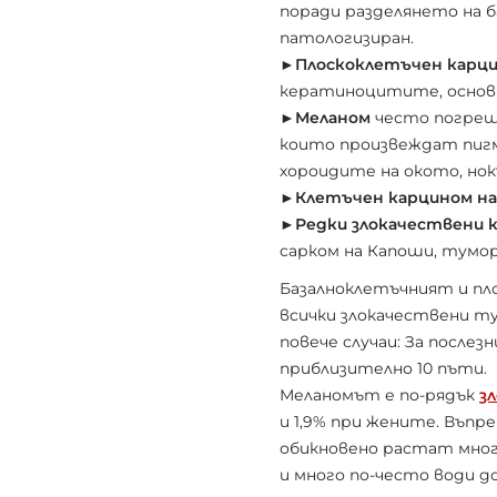
поради разделянето на б
патологизиран.
►Плоскоклетъчен карци
кератиноцитите, основн
►Меланом
често погрешн
които произвеждат пигме
хороидите на окото, но
►Клетъчен карцином на
►Редки злокачествени 
сарком на Капоши, тумор
Базалноклетъчният и пл
всички злокачествени ту
повече случаи: За после
приблизително 10 пъти.
Меланомът е по-рядък
з
и 1,9% при жените. Въпр
обикновено растат мног
и много по-често води д