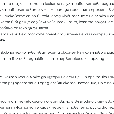
актор е излагането на кожата на ултравиолетова ради
 ултравиолетовите лъчи могат да причинят промени в 
. Рисковете са по-високи сред любителите на плажа и 
ожата в бъдеще се увеличава всеки път, когато получи сл
собено опасно за децата.
жата на човек, толкова по-чувствителна е към ултрави
жа.
Изключително чувствителен и склонен към слънчево изгар
отип включва еднакво както червенокосите ирландски, 
, която лесно може да изгори на слънце. На практика ням
а разпространен сред славянското население, но е по-
тист оттенък, лесно почернява, но е възможно слънчево 
Третият фототип е характерен за повечето руски жител
, Краснодарска територия, Астраханска област, Републи