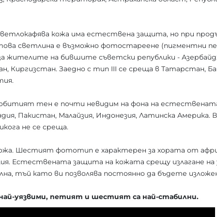
светлокафява кожа има естествена защита, но при прод
етова светлина е възможно фотостареене (пигментни 
а жителите на бившите съветски републики - Азербайд
н, Киргизстан. Заедно с тип III се среща в Татарстан, Б
тия.
идобитият тен е почти невидим на фона на естественат
Индия, Пакистан, Малайзия, Индонезия, Латинска Америка.
кога не се среща.
 кожа. Шестият фототип е характерен за хората от афр
ия. Естествената защита на кожата срещу излагане на
ална, тъй като ви позволява постоянно да бъдете изложе
най-уязвими, петият и шестият са най-стабилни.