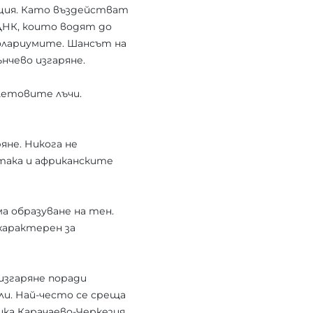
ация. Като въздействат
ДНК, които водят до
солариумите. Шансът на
ънчево изгаряне.
олетовите лъчи.
яне. Никога не
така и африканските
а образуване на тен.
характерен за
изгаряне поради
и. Най-често се среща
ка Карачаево-Черкезия,