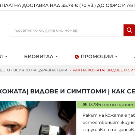
ЗПЛАТНА ДОСТАВКА НАД 35.79 € (70 лв.) ДО ОФИС И А
Я
БИОВИТАЛ
ПРОМОЦИИ
АВЕТО - ВСИЧКО НА ЗДРАВНА ТЕМА
РАК НА КОЖАТА| ВИДОВЕ И СИ
КОЖАТА| ВИДОВЕ И СИМПТОМИ | КАК С
13286 пъти проче
Ракът на кожата е за
естественият жизнен
нарушава и те започв