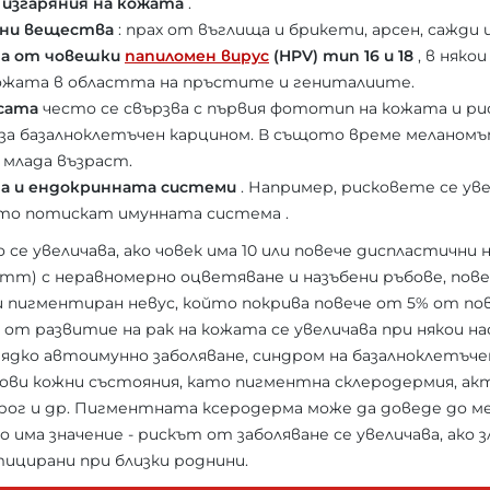
 изгаряния на кожата
.
нни вещества
: прах от въглища и брикети, арсен, сажди и
на от човешки
папиломен вирус
(HPV) тип 16 и 18
, в няко
кожата в областта на пръстите и гениталиите.
сата
често се свързва с първия фототип на кожата и рис
за базалноклетъчен карцином. В същото време меланомъ
 млада възраст.
а и ендокринната системи
. Например, рисковете се ув
то потискат имунната система .
е увеличава, ако човек има 10 или повече диспластични н
 mm) с неравномерно оцветяване и назъбени ръбове, пове
и пигментиран невус, който покрива повече от 5% от п
 развитие на рак на кожата се увеличава при някои на
(рядко автоимунно заболяване, синдром на базалноклетъче
ови кожни състояния, като пигментна склеродермия, ак
рог и др. Пигментната ксеродерма може да доведе до м
ма значение - рискът от заболяване се увеличава, ако 
ицирани при близки роднини.