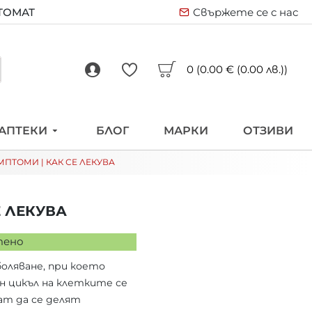
ВТОМАТ
Свържете се с нас
0 (0.00 € (0.00 лв.))
АПТЕКИ
БЛОГ
МАРКИ
ОТЗИВИ
МПТОМИ | КАК СЕ ЛЕКУВА
Е ЛЕКУВА
тено
боляване, при което
 цикъл на клетките се
ат да се делят