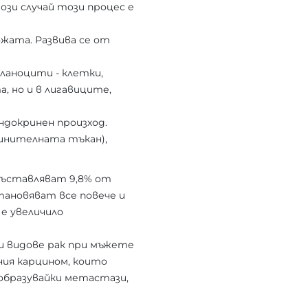
ози случай този процес е
ожата. Развива се от
ланоцити - клетки,
, но и в лигавиците,
ндокринен произход.
динителната тъкан),
съставляват 9,8% от
тановяват все повече и
е увеличило
ки видове рак при мъжете
ния карцином, които
образувайки метастази,