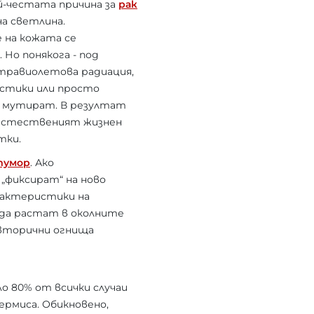
й-честата причина за
рак
на светлина.
 на кожата се
 Но понякога - под
травиолетова радиация,
стики или просто
е мутират. В резултат
 естественият жизнен
тки.
тумор
. Ако
„фиксират“ на ново
рактеристики на
 да растат в околните
 вторични огнища
о 80% от всички случаи
дермиса. Обикновено,