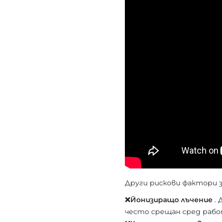
Други рискови фактори з
❌Йонизиращо лъчение
. 
често срещан сред раб