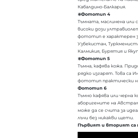
Кабалдино-Балкария.
❇️Фототип 4
Тъмната, маслинена или 
високи дози ултравиол
фототип е характерен з
Узбекистан, Туркмениста
Калмикия, Бурятия и Яку
❇️Фототип 5
Тъмна, кафява кожа. Пр
рядко изгарят. Това са 
фототип практически ни
Фототип 6
Тъмно кафява или черна
аборигените на Австрал
може да се счита за иде
лъчи без никакви щети.
Първият и вторият са 