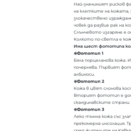
Най-значимият рисков ф
на клетките на кожата,
злокачествено израждане
човек да развие рак на к
Слънчевото изгаряне е о
Колкото по-светла е ко
Има шест фототипа ко
❇️Фототип 1
Бяла порцеланова кожа. 
почернява. Първият фот
албиноси.
❇️Фототип 2
Кожа в цвят слонова кост
Вторият фототип е дост
скандинавските страни.
❇️Фототип 3
Леко тъмна кожа със зла
прекомерна инсолация. 
сред жителите на Кавказ