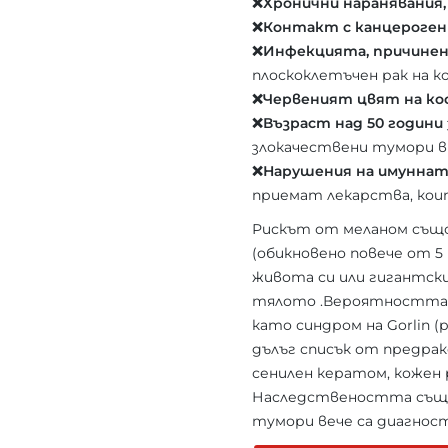
❌Хронични наранявания,
❌Контакт с канцероге
❌Инфекцията, причине
плоскоклетъчен рак на 
❌Червеният цвят на ко
❌Възраст над 50 години
злокачествени тумори в
❌Нарушения на имуннат
приемат лекарства, кои
Рискът от меланом също с
(обикновено повече от 5
живота си или гигантск
тялото .Вероятността от
като синдром на Gorlin 
дълъг списък от предрак
сенилен кератом, кожен 
Наследствеността също и
тумори вече са диагност