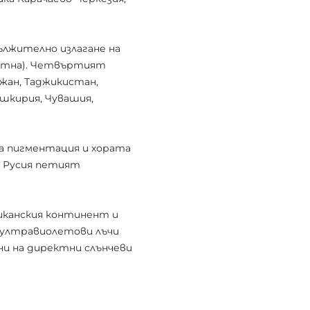
ължително излагане на
петна). Четвъртият
жан, Таджикистан,
ашкирия, Чувашия,
а пигментация и хората
 В Русия петият
иканския континент и
 ултравиолетови лъчи
ни на директни слънчеви