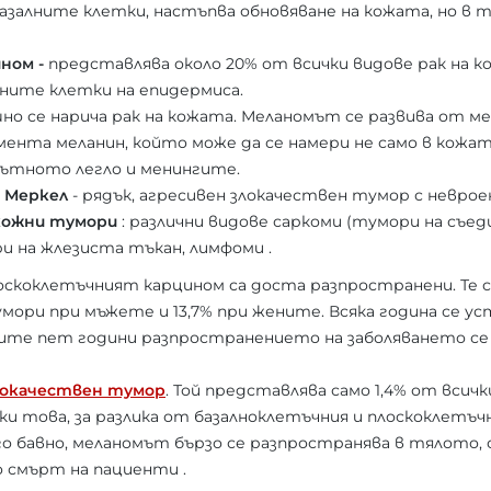
азалните клетки, настъпва обновяване на кожата, но в т
ном -
представлява около 20% от всички видове рак на к
ите клетки на епидермиса.
о се нарича рак на кожата. Меланомът се развива от ме
нта меланин, който може да се намери не само в кожата
кътното легло и менингите.
 Меркел
- рядък, агресивен злокачествен тумор с неврое
кожни тумори
: различни видове саркоми (тумори на съе
и на жлезиста тъкан, лимфоми .
оскоклетъчният карцином са доста разпространени. Те 
мори при мъжете и 13,7% при жените. Всяка година се ус
зните пет години разпространението на заболяването се 
локачествен тумор
. Той представлява само 1,4% от всич
еки това, за разлика от базалноклетъчния и плоскоклетъч
о бавно, меланомът бързо се разпространява в тялото, 
о смърт на пациенти .