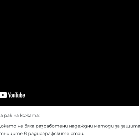
а рак на кожата:
Докато не бяха разработени надеждни методи за защита
отниците в радиографските стаи.