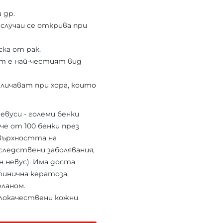
 др.
и случаи се открива при
ка от рак.
т е най-честият вид
еличават при хора, които
евуси - големи бенки
че от 100 бенки през
овърхността на
следствени заболявания,
н невус). Има доста
тинична кератоза,
еланом.
злокачествени кожни