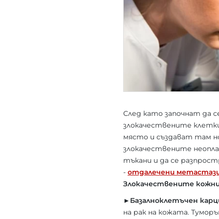
След като започнат да 
злокачествените клетки
място и създават там н
злокачествените неопла
тъкани и да се разпрос
-
отдалечени метастаз
Злокачествените кожни 
►Базалноклетъчен карц
на рак на кожата. Туморъ