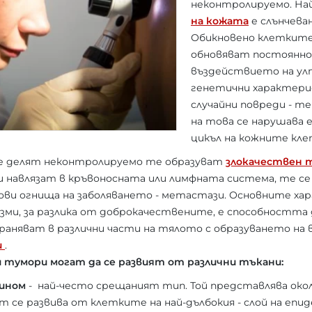
неконтролируемо. На
на кожата
е слънчева
Обикновено клетките
обновяват постоянно.
въздействието на ул
генетични характери
случайни повреди - т
на това се нарушава
цикъл на кожните кле
се делят неконтролируемо те образуват
злокачествен 
 навлязат в кръвоносната или лимфната система, те се 
ови огнища на заболяването - метастази. Основните ха
зми, за разлика от доброкачествените, е способността
траняват в различни части на тялото с образуването на
и
.
тумори могат да се развият от различни тъкани:
ином
- най-често срещаният тип. Той представлява окол
т се развива от клетките на най-дълбокия - слой на епи