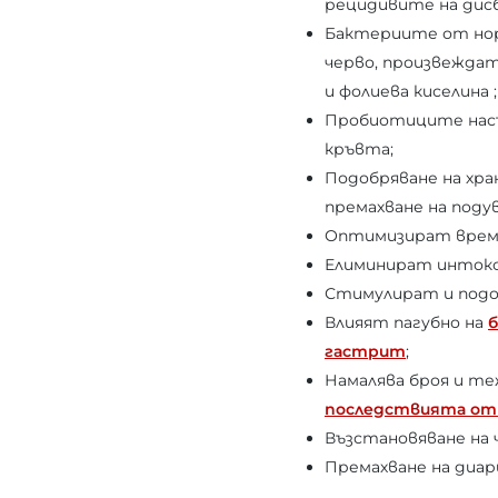
рецидивите на дис
Бактериите от нор
черво, произвежда
и фолиева киселина ;
Пробиотиците насъ
кръвта;
Подобряване на хра
премахване на подув
Оптимизират времет
Елиминират интокс
Стимулират и подо
Влияят пагубно на
б
гастрит
;
Намалява броя и т
последствията от
Възстановяване на
Премахване на диар