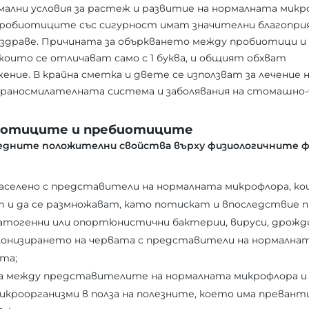
ални условия за растеж и развитие на нормалната микр
пробиотиците със сигурност имат значителни благопри
здраве. Причината за объркването между пробиотици и
които се отличават само с 1 буква, и общият обхват
ние. В крайна сметка и двете се използват за лечение 
а храносмилателната система и заболявания на стомашно
биотиците и пребиотиците
дните положителни свойства върху физиологичните 
аселено с представители на нормалната микрофлора, ко
т и да се размножават, като потискат и впоследстви
тогенни или опортюнистични бактерии, вируси, дрожди 
лонизирането на червата с представители на нормална
та;
а между представителите на нормалната микрофлора и
роорганизми в полза на полезните, което има превант