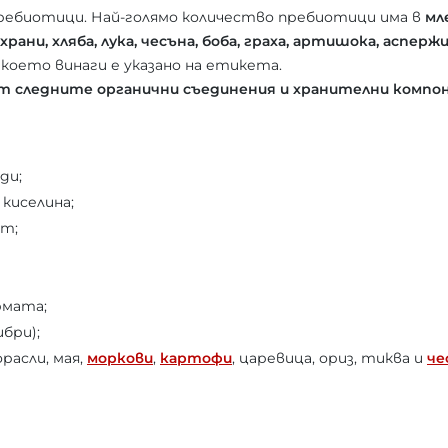
ребиотици. Най-голямо количество пребиотици има в
мл
ани, хляба, лука, чесъна, боба, граха, артишока, асперж
което винаги е указано на етикета.
 следните органични съединения и хранителни компо
ди;
 киселина;
т;
рмата;
бри);
расли, мая,
моркови
,
картофи
, царевица, ориз, тиква и
че