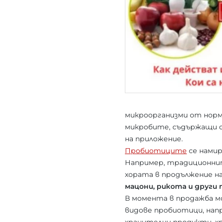
микроорганизми от норм
микробите, съдържащи с
на приложение.
Пробиотиците
се намир
Например, традиционнит
хората в продължение н
мацони, рикота и други 
В момента в продажба м
видове пробиотици, на