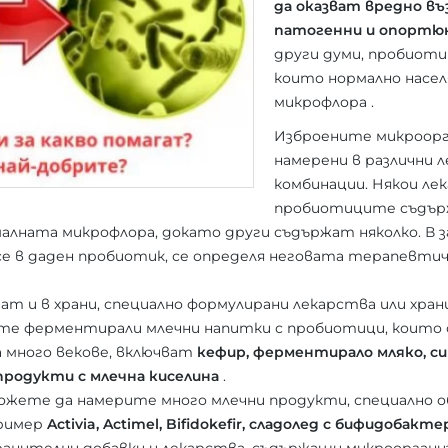
да оказват вредно в
патогенни и опортю
други думи, пробиоти
които нормално насе
микрофлора .
Изброените микроорг
намерени в различни л
комбинации. Някои ле
пробиотиците съдърж
алната микрофлора, докато други съдържат няколко. В 
е в даден пробиотик, се определя неговата терапевти
ат и в храни, специално формулирани лекарства или хран
е ферментирали млечни напитки с пробиотици, които с
а много векове, включват
кефир, ферментирало мляко, сир
продукти с млечна киселина
.
ожете да намерите много млечни продукти, специално о
пример
Activia, Actimel, Bifidokefir, сладолед с бифидобакте