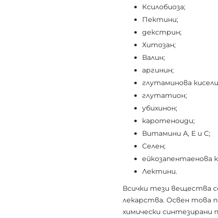
Ксилобиоза;
Пектини;
декстрин;
Хитозан;
Валин;
аргинин;
глутаминова кисели
глутатион;
убихинон;
каротеноиди;
Витамини А, Е и С;
Селен;
ейкозапентаенова к
Лектини.
Всички тези вещества с
лекарства. Освен това 
химически синтезирани 