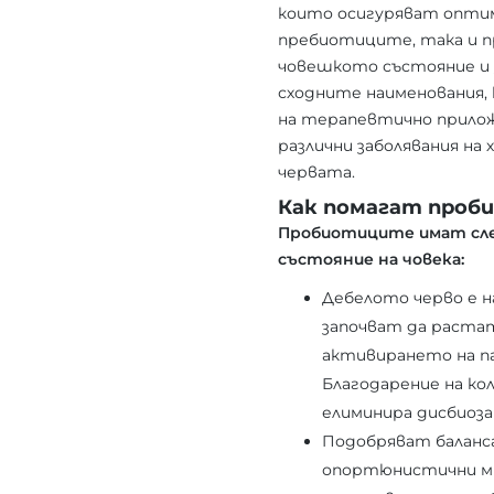
които осигуряват оптим
пребиотиците, така и 
човешкото състояние и 
сходните наименования, 
на терапевтично приложе
различни заболявания н
червата.
Как помагат про
Пробиотиците имат сле
състояние на човека:
Дебелото черво е н
започват да раста
активирането на па
Благодарение на ко
елиминира дисбиоза
Подобряват баланс
опортюнистични мик