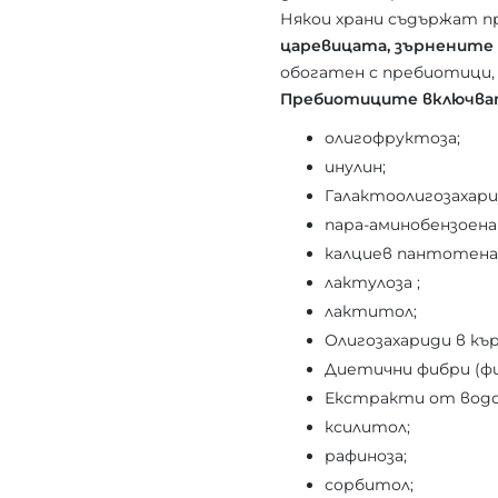
Някои храни съдържат п
царевицата, зърнените хр
обогатен с пребиотици, 
Пребиотиците включват
олигофруктоза;
инулин;
Галактоолигозахари
пара-аминобензоена
калциев пантотена
лактулоза ;
лактитол;
Олигозахариди в къ
Диетични фибри (фи
Екстракти от водо
ксилитол;
рафиноза;
сорбитол;