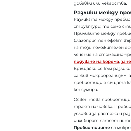
добавки или лекарства.
Разлики между пр
Разликата между пребио
структури; те само ст
Приликите между пребио
благоприятен ефект вър
на този положителен е
лечение на стомашно-чре
подуване на корема
,
зап
Връщайки се към разлик
са жив микроорганизъм,
пребиотици е същата ка
консумира.
Освен това пробиотицит
тракт на човека. Преби
условия за растежа и р
инхибират патогенните
Пробиотиците
са микро