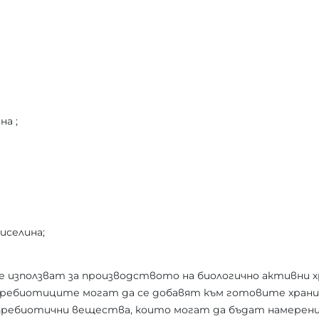
на ;
иселина;
е използват за производството на биологично активни х
пребиотиците могат да се добавят към готовите храни. 
пребиотични вещества, които могат да бъдат намерен