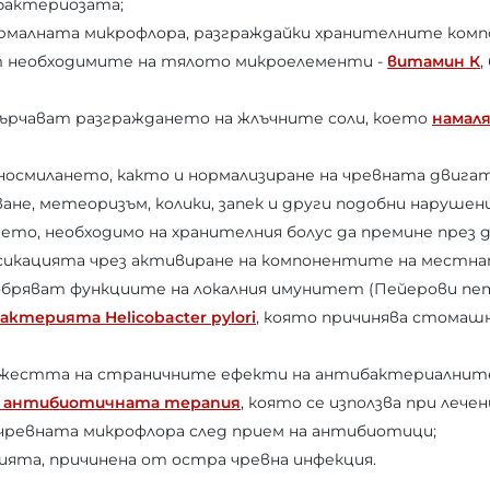
бактериозата;
малната микрофлора, разграждайки хранителните комп
т необходимите на тялото микроелементи -
витамин К
,
рчават разграждането на жлъчните соли, което
намаля
носмилането, както и нормализиране на чревната двигат
ане, метеоризъм, колики, запек и други подобни нарушени
о, необходимо на хранителния болус да премине през 
икацията чрез активиране на компонентите на местна
бряват функциите на локалния имунитет (Пейерови пет
актерията Helicobacter pylori
, която причинява стомашн
ежестта на страничните ефекти на антибактериалните
 антибиотичната терапия
, която се използва при леч
 чревната микрофлора след прием на антибиотици;
ията, причинена от остра чревна инфекция.