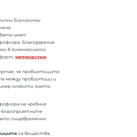
лични биологични
мена.
двата имат
рофлора. Благодарение
ко в комплексното
мфорт,
метеоризъм,
чертае, че пробиотиците
ата между пробиотици и
имер млякото, което
рофлора на чревния
й-благоприятните
 като същевременно
тиците
са вещества,