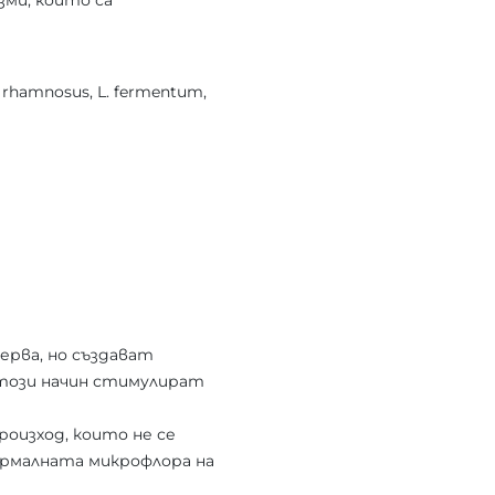
ми, които са
 L. rhamnosus, L. fermentum,
ерва, но създават
 този начин стимулират
роизход, които не се
ормалната микрофлора на