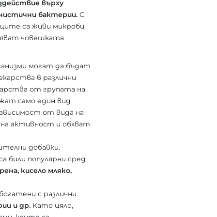
ъздействие върху
нистични бактерии.
С
ците са живи микроби,
ляват човешката
анизми могат да бъдат
екарства в различни
карства от групата на
ат само един вид
зависимост от вида на
чна активност и обхват
ителни добавки.
а били популярни сред
ена, кисело мляко,
богатени с различни
рии и др.
Като цяло,