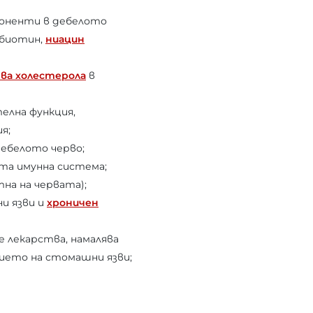
оненти в дебелото
 биотин,
ниацин
ва холестерола
в
елна функция,
я;
дебелото черво;
та имунна система;
на на червата);
и язви и
хроничен
 лекарства, намалява
ението на стомашни язви;