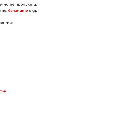
ечните продукти,
ите,
бананите
и др
.
ненти:
сън
;