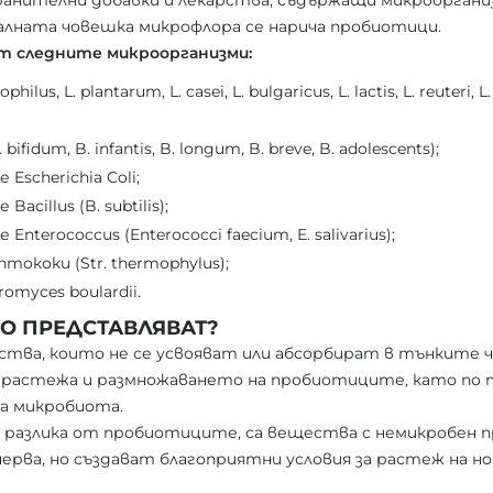
ранителни добавки и лекарства, съдържащи микроорганиз
лната човешка микрофлора се нарича пробиотици.
 следните микроорганизми:
ilus, L. plantarum, L. casei, L. bulgaricus, L. lactis, L. reuteri,
fidum, B. infantis, B. longum, B. breve, B. adolescents);
Escherichia Coli;
cillus (B. subtilis);
nterococcus (Enterococci faecium, E. salivarius);
ококи (Str. thermophylus);
omyces boulardii.
О ПРЕДСТАВЛЯВАТ?
тва, които не се усвояват или абсорбират в тънките ч
а растежа и размножаването на пробиотиците, като по
на микробиота.
за разлика от пробиотиците, са вещества с немикробен п
ерва, но създават благоприятни условия за растеж на н