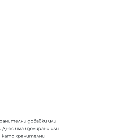
ранителни добавки или
Днес има изолирани или
и като хранителни