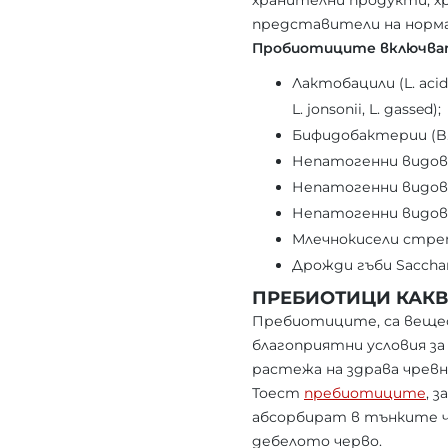
хранителни продукти, х
представители на норма
Пробиотиците включват
Лактобацили (L. acidoph
L. jonsonii, L. gassed);
Бифидобактерии (B. bi
Непатогенни видове 
Непатогенни видове Ba
Непатогенни видове E
Млечнокисели стрепт
Дрожди гъби Sacchar
ПРЕБИОТИЦИ КАКВ
Пребиотиците, са вещес
благоприятни условия з
растежа на здрава чрев
Тоест
пребиотиците
, 
абсорбират в тънките ч
дебелото черво.