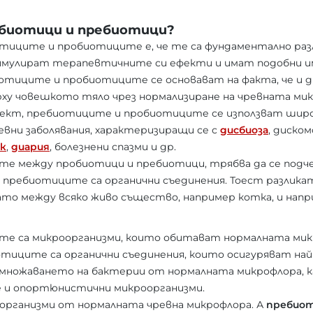
обиотици и пребиотици?
тиците и пробиотиците е, че те са фундаментално раз
имулират терапевтичните си ефекти и имат подобни и
тиците и пробиотиците се основават на факта, че и 
ху човешкото тяло чрез нормализиране на чревната мик
фект, пребиотиците и пробиотиците се използват широ
вни заболявания, характеризиращи се с
дисбиоза
, диско
ек
,
диария
, болезнени спазми и др.
ите между пробиотици и пребиотици, трябва да се под
 а пребиотиците са органични съединения. Тоест разлик
то между всяко живо същество, например котка, и напр
е са микроорганизми, които обитават нормалната мик
отиците са органични съединения, които осигуряват на
азмножаването на бактерии от нормалната микрофлора,
 и опортюнистични микроорганизми.
организми от нормалната чревна микрофлора. А
пребио