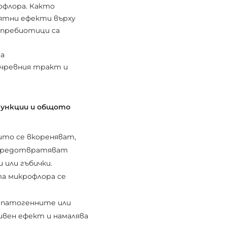
офлора. Както
ятни ефекти върху
 пребиотици са
на
-чревния тракт и
функции и общото
ито се вкореняват,
е предотвратяват
или гъбички.
та микрофлора се
 патогенните или
ивен ефект и намалява