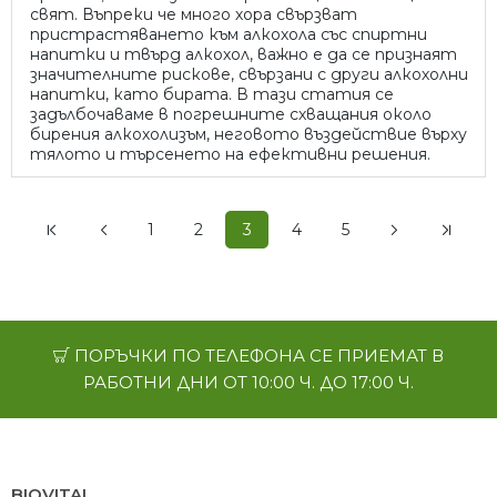
свят. Въпреки че много хора свързват
пристрастяването към алкохола със спиртни
напитки и твърд алкохол, важно е да се признаят
значителните рискове, свързани с други алкохолни
напитки, като бирата. В тази статия се
задълбочаваме в погрешните схващания около
бирения алкохолизъм, неговото въздействие върху
тялото и търсенето на ефективни решения.
1
2
3
4
5
ПОРЪЧКИ ПО ТЕЛЕФОНА СЕ ПРИЕМАТ В
РАБОТНИ ДНИ ОТ 10:00 Ч. ДО 17:00 Ч.
BIOVITAL