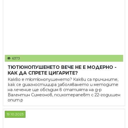
6373
ТЮТЮНОПУШЕНЕТО ВЕЧЕ НЕ Е МОДЕРНО -
КАК ДА СПРЕТЕ ЦИГАРИТЕ?
Какво е тютюнопушенето? Какви са причините,
как се диагностицира заболяването и методите
на лечение ще обсъдим в статията на д-р
Валентин Симеонов, психотерапевт с 22-годишен
опит.p
19.10.2023