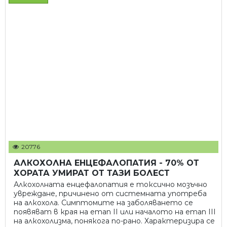
20776
АЛКОХОЛНА ЕНЦЕФАЛОПАТИЯ - 70% ОТ
ХОРАТА УМИРАТ ОТ ТАЗИ БОЛЕСТ
Алкохолната енцефалопатия е токсично мозъчно
увреждане, причинено от системната употреба
на алкохола. Симптомите на заболяването се
появяват в края на етап II или началото на етап III
на алкохолизма, понякога по-рано. Характеризира се