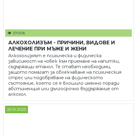
27006
АЛКОХОЛИЗЪМ - ПРИЧИНИ, ВИДОВЕ И
ЛЕЧЕНИЕ ПРИ МЪЖЕ И ЖЕНИ
Алкохолизмът е психическа и физическа
зависимост на човек към приемане на напитки,
съдържащи етанол. Те стават необходими,
защото помагат за облекчаване на психическия
стрес или подобряване на физическото
състояние, което се е влошило именно поради
абстиненция или дългосрочно въздържание от
алкохол.
25.10.2023