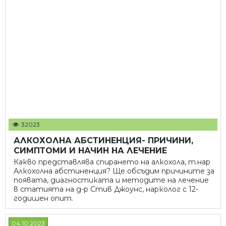
32023
АЛКОХОЛНА АБСТИНЕНЦИЯ- ПРИЧИНИ,
СИМПТОМИ И НАЧИН НА ЛЕЧЕНИЕ
Какво представлява спирането на алкохола, т.нар
Алкохолна абстиненция? Ще обсъдим причините за
появата, диагностиката и методите на лечение
в статията на д-р Стив Джоунс, нарколог с 12-
годишен опит.
04.10.2023