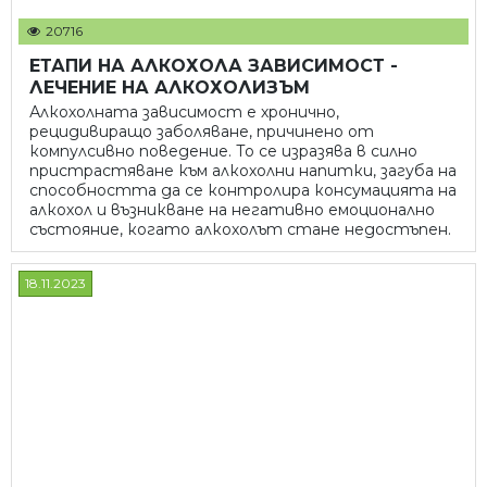
20716
ЕТАПИ НА АЛКОХОЛА ЗАВИСИМОСТ -
ЛЕЧЕНИЕ НА АЛКОХОЛИЗЪМ
Алкохолната зависимост е хронично,
рецидивиращо заболяване, причинено от
компулсивно поведение. То се изразява в силно
пристрастяване към алкохолни напитки, загуба на
способността да се контролира консумацията на
алкохол и възникване на негативно емоционално
състояние, когато алкохолът стане недостъпен.
18.11.2023