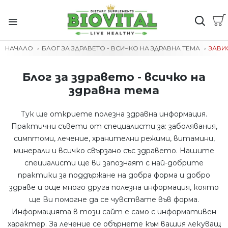
НАЧАЛО
БЛОГ ЗА ЗДРАВЕТО - ВСИЧКО НА ЗДРАВНА ТЕМА
ЗАВИ
Блог за здравето - всичко на
здравна тема
Тук ще откриете полезна здравна информация.
Практични съвети от специалисти за: заболявания,
симптоми, лечение, хранителни режими, витамини,
минерали и всичко свързано със здравето. Нашите
специалисти ще ви запознаят с най-добрите
практики за поддържане на добра форма и добро
здраве и още много друга полезна информация, която
ще Ви помогне да се чувствате във форма.
Информацията в този сайт е само с информативен
характер. За лечение се обърнете към вашия лекуващ